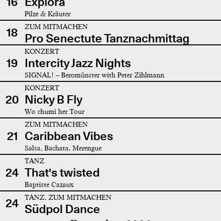
16
Explora
Pilze & Kräuter
ZUM MITMACHEN
18
Pro Senectute Tanznachmittag
KONZERT
19
Intercity Jazz Nights
SIGNAL! – Beromünster with Peter Zihlmann
KONZERT
20
Nicky B Fly
Wo chumi her Tour
ZUM MITMACHEN
21
Caribbean Vibes
Salsa, Bachata, Merengue
TANZ
24
That's twisted
Baptiste Cazaux
TANZ, ZUM MITMACHEN
24
Südpol Dance