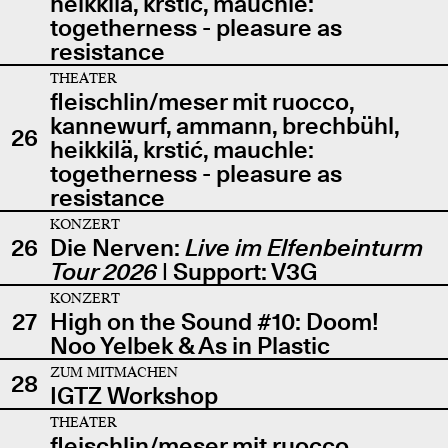
heikkilä, krstić, mauchle:
togetherness - pleasure as
resistance
THEATER
fleischlin/meser mit ruocco,
kannewurf, ammann, brechbühl,
26
heikkilä, krstić, mauchle:
togetherness - pleasure as
resistance
KONZERT
26
Die Nerven:
Live im Elfenbeinturm
Tour 2026
| Support: V3G
KONZERT
27
High on the Sound #10: Doom!
Noo Yelbek & As in Plastic
ZUM MITMACHEN
28
IGTZ Workshop
THEATER
fleischlin/meser mit ruocco,