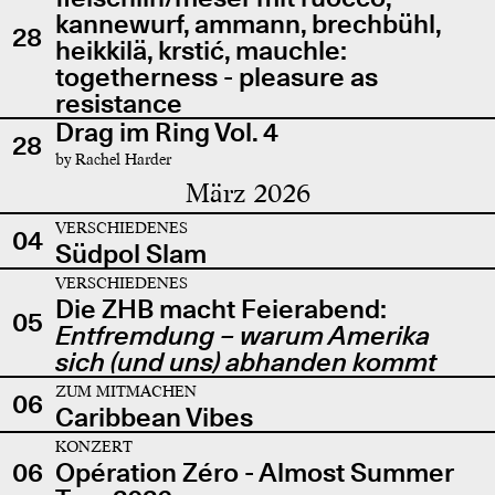
kannewurf, ammann, brechbühl,
28
heikkilä, krstić, mauchle:
togetherness - pleasure as
resistance
Drag im Ring Vol. 4
28
by Rachel Harder
März 2026
VERSCHIEDENES
04
Südpol Slam
VERSCHIEDENES
Die ZHB macht Feierabend:
05
Entfremdung – warum Amerika
sich (und uns) abhanden kommt
ZUM MITMACHEN
06
Caribbean Vibes
KONZERT
06
Opération Zéro - Almost Summer