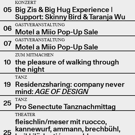
KONZERT
05
Big Zis & Big Hug Experience |
Support: Skinny Bird & Taranja Wu
GASTVERANSTALTUNG
06
Motel a Miio Pop-Up Sale
GASTVERANSTALTUNG
07
Motel a Miio Pop-Up Sale
ZUM MITMACHEN
10
the pleasure of walking through
the night
TANZ
19
Residenzsharing: company never
mind:
AGE OF DESIGN
TANZ
25
Pro Senectute Tanznachmittag
THEATER
fleischlin/meser mit ruocco,
kannewurf, ammann, brechbühl,
25