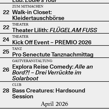
ZUM MITMACHEN
22
Walk-in Closet:
Kleidertauschbörse
THEATER
22
Theater Lilith:
FLÜGEL AM FUSS
THEATER
24
Kick Off Event – PREMIO 2026
TANZ
25
Pro Senectute Tanznachmittag
GASTVERANSTALTUNG
Explora Reise Comedy:
Alle an
26
Bord?! – Drei Verrückte im
Solarboot
CLUB
28
Bass Creatures: Hardsound
Session
April 2026