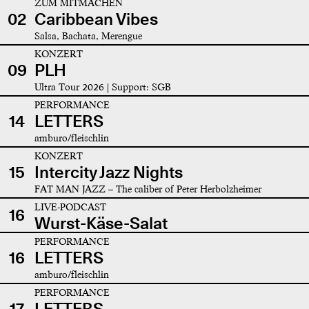
ZUM MITMACHEN
02
Caribbean Vibes
Salsa, Bachata, Merengue
KONZERT
09
PLH
Ultra Tour 2026 | Support: SGB
PERFORMANCE
14
LETTERS
amburo/fleischlin
KONZERT
15
Intercity Jazz Nights
FAT MAN JAZZ – The caliber of Peter Herbolzheimer
LIVE-PODCAST
16
Wurst-Käse-Salat
PERFORMANCE
16
LETTERS
amburo/fleischlin
PERFORMANCE
17
LETTERS