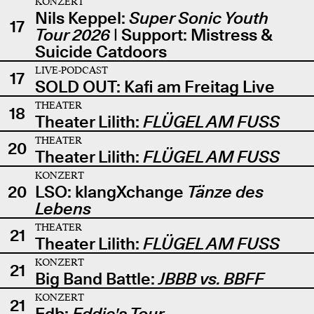
KONZERT
Nils Keppel:
Super Sonic Youth
17
Tour 2026
| Support: Mistress &
Suicide Catdoors
LIVE-PODCAST
17
SOLD OUT: Kafi am Freitag Live
THEATER
18
Theater Lilith:
FLÜGEL AM FUSS
THEATER
20
Theater Lilith:
FLÜGEL AM FUSS
KONZERT
20
LSO: klangXchange
Tänze des
Lebens
THEATER
21
Theater Lilith:
FLÜGEL AM FUSS
KONZERT
21
Big Band Battle:
JBBB vs. BBFF
KONZERT
21
Edb:
Eddie's Tour