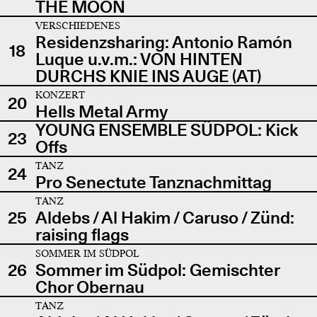
THE MOON
VERSCHIEDENES
Residenzsharing: Antonio Ramón
18
Luque u.v.m.: VON HINTEN
DURCHS KNIE INS AUGE (AT)
KONZERT
20
Hells Metal Army
YOUNG ENSEMBLE SÜDPOL: Kick
23
Offs
TANZ
24
Pro Senectute Tanznachmittag
TANZ
25
Aldebs / Al Hakim / Caruso / Zünd:
raising flags
SOMMER IM SÜDPOL
26
Sommer im Südpol: Gemischter
Chor Obernau
TANZ