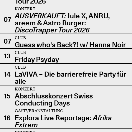
Tour 2026
KONZERT
AUSVERKAUFT:
Jule X, ANRU,
07
areem & Astro Burger:
DiscoTrapper Tour 2026
CLUB
07
Guess who's Back?! w/ Hanna Noir
CLUB
13
Friday Psyday
CLUB
14
LaVIVA – Die barrierefreie Party für
alle
KONZERT
15
Abschlusskonzert Swiss
Conducting Days
GASTVERANSTALTUNG
16
Explora Live Reportage:
Afrika
Extrem