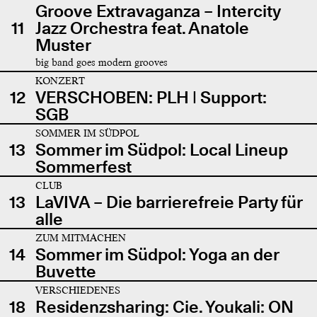
Groove Extravaganza – Intercity
11
Jazz Orchestra feat. Anatole
Muster
big band goes modern grooves
KONZERT
12
VERSCHOBEN: PLH | Support:
SGB
SOMMER IM SÜDPOL
13
Sommer im Südpol: Local Lineup
Sommerfest
CLUB
13
LaVIVA – Die barrierefreie Party für
alle
ZUM MITMACHEN
14
Sommer im Südpol: Yoga an der
Buvette
VERSCHIEDENES
18
Residenzsharing: Cie. Youkali: ON