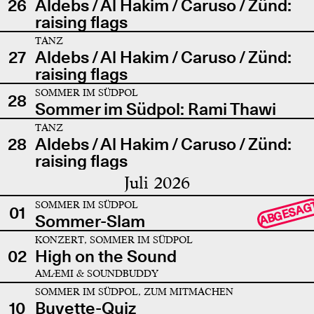
26
Aldebs / Al Hakim / Caruso / Zünd:
raising flags
TANZ
27
Aldebs / Al Hakim / Caruso / Zünd:
raising flags
SOMMER IM SÜDPOL
28
Sommer im Südpol: Rami Thawi
TANZ
28
Aldebs / Al Hakim / Caruso / Zünd:
raising flags
Juli 2026
SOMMER IM SÜDPOL
ABGESAG
01
Sommer-Slam
KONZERT, SOMMER IM SÜDPOL
02
High on the Sound
AMÆMI & SOUNDBUDDY
SOMMER IM SÜDPOL, ZUM MITMACHEN
10
Buvette-Quiz