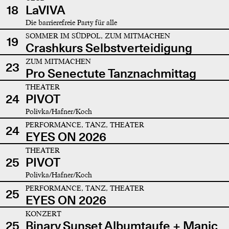
18
LaVIVA
Die barrierefreie Party für alle
SOMMER IM SÜDPOL, ZUM MITMACHEN
19
Crashkurs Selbstverteidigung
ZUM MITMACHEN
23
Pro Senectute Tanznachmittag
THEATER
24
PIVOT
Polivka/Hafner/Koch
PERFORMANCE, TANZ, THEATER
24
EYES ON 2026
THEATER
25
PIVOT
Polivka/Hafner/Koch
PERFORMANCE, TANZ, THEATER
25
EYES ON 2026
KONZERT
25
Binary Sunset Albumtaufe + Manic