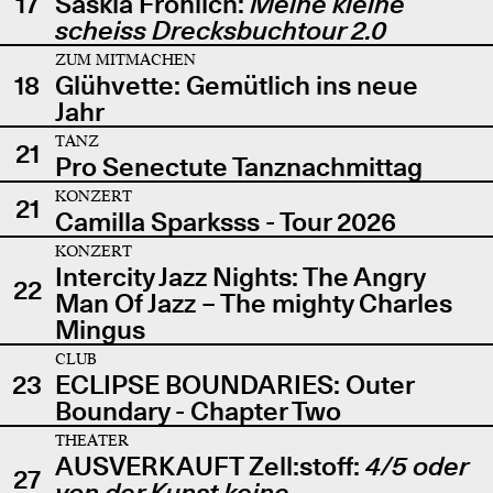
17
Saskia Fröhlich:
Meine kleine
scheiss Drecksbuchtour 2.0
ZUM MITMACHEN
18
Glühvette: Gemütlich ins neue
Jahr
TANZ
21
Pro Senectute Tanznachmittag
KONZERT
21
Camilla Sparksss - Tour 2026
KONZERT
Intercity Jazz Nights: The Angry
22
Man Of Jazz – The mighty Charles
Mingus
CLUB
23
ECLIPSE BOUNDARIES: Outer
Boundary - Chapter Two
THEATER
AUSVERKAUFT Zell:stoff:
4/5 oder
27
von der Kunst keine