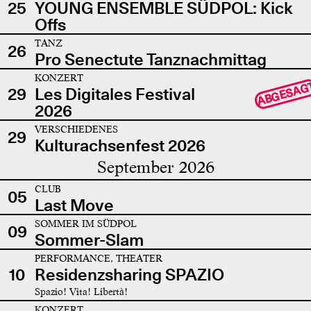
25
YOUNG ENSEMBLE SÜDPOL: Kick
Offs
TANZ
26
Pro Senectute Tanznachmittag
KONZERT
ABGESAG
29
Les Digitales Festival
2026
VERSCHIEDENES
29
Kulturachsenfest 2026
September 2026
CLUB
05
Last Move
SOMMER IM SÜDPOL
09
Sommer-Slam
PERFORMANCE, THEATER
10
Residenzsharing SPAZIO
Spazio! Vita! Libertà!
KONZERT