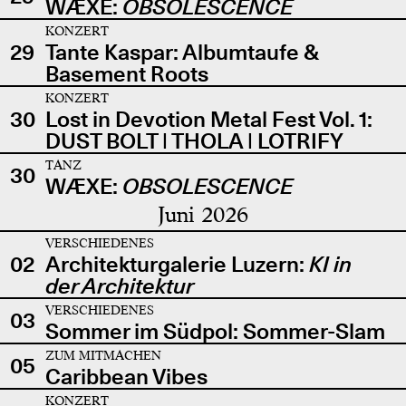
WÆXE:
OBSOLESCENCE
KONZERT
29
Tante Kaspar: Albumtaufe &
Basement Roots
KONZERT
30
Lost in Devotion Metal Fest Vol. 1:
DUST BOLT | THOLA | LOTRIFY
TANZ
30
WÆXE:
OBSOLESCENCE
Juni 2026
VERSCHIEDENES
02
Architekturgalerie Luzern:
KI in
der Architektur
VERSCHIEDENES
03
Sommer im Südpol: Sommer-Slam
ZUM MITMACHEN
05
Caribbean Vibes
KONZERT