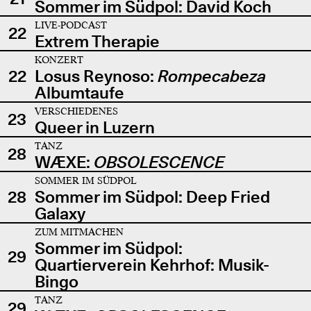
Sommer im Südpol: David Koch
LIVE-PODCAST
22
Extrem Therapie
KONZERT
22
Losus Reynoso:
Rompecabeza
Albumtaufe
VERSCHIEDENES
23
Queer in Luzern
TANZ
28
WÆXE:
OBSOLESCENCE
SOMMER IM SÜDPOL
28
Sommer im Südpol: Deep Fried
Galaxy
ZUM MITMACHEN
Sommer im Südpol:
29
Quartierverein Kehrhof: Musik-
Bingo
TANZ
29