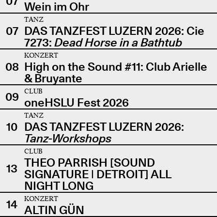
07
Wein im Ohr
TANZ
07
DAS TANZFEST LUZERN 2026: Cie
7273:
Dead Horse in a Bathtub
KONZERT
08
High on the Sound #11: Club Arielle
& Bruyante
CLUB
09
oneHSLU Fest 2026
TANZ
10
DAS TANZFEST LUZERN 2026:
Tanz-Workshops
CLUB
THEO PARRISH [SOUND
13
SIGNATURE | DETROIT] ALL
NIGHT LONG
KONZERT
14
ALTIN GÜN