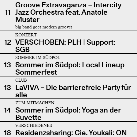
Groove Extravaganza – Intercity
11
Jazz Orchestra feat. Anatole
Muster
big band goes modern grooves
KONZERT
12
VERSCHOBEN: PLH | Support:
SGB
SOMMER IM SÜDPOL
13
Sommer im Südpol: Local Lineup
Sommerfest
CLUB
13
LaVIVA – Die barrierefreie Party für
alle
ZUM MITMACHEN
14
Sommer im Südpol: Yoga an der
Buvette
VERSCHIEDENES
18
Residenzsharing: Cie. Youkali: ON