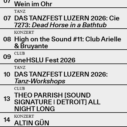
07
Wein im Ohr
TANZ
07
DAS TANZFEST LUZERN 2026: Cie
7273:
Dead Horse in a Bathtub
KONZERT
08
High on the Sound #11: Club Arielle
& Bruyante
CLUB
09
oneHSLU Fest 2026
TANZ
10
DAS TANZFEST LUZERN 2026:
Tanz-Workshops
CLUB
THEO PARRISH [SOUND
13
SIGNATURE | DETROIT] ALL
NIGHT LONG
KONZERT
14
ALTIN GÜN