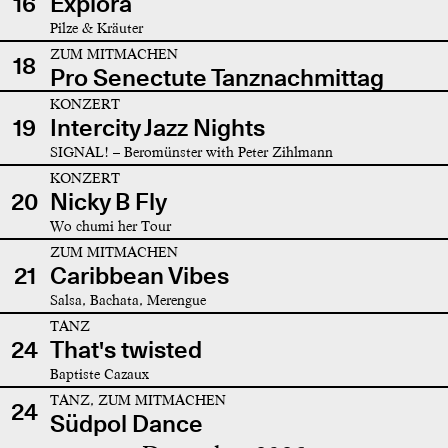
16
Explora
Pilze & Kräuter
ZUM MITMACHEN
18
Pro Senectute Tanznachmittag
KONZERT
19
Intercity Jazz Nights
SIGNAL! – Beromünster with Peter Zihlmann
KONZERT
20
Nicky B Fly
Wo chumi her Tour
ZUM MITMACHEN
21
Caribbean Vibes
Salsa, Bachata, Merengue
TANZ
24
That's twisted
Baptiste Cazaux
TANZ, ZUM MITMACHEN
24
Südpol Dance