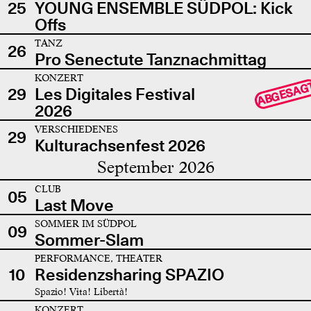
25
YOUNG ENSEMBLE SÜDPOL: Kick
Offs
TANZ
26
Pro Senectute Tanznachmittag
KONZERT
ABGESAG
29
Les Digitales Festival
2026
VERSCHIEDENES
29
Kulturachsenfest 2026
September 2026
CLUB
05
Last Move
SOMMER IM SÜDPOL
09
Sommer-Slam
PERFORMANCE, THEATER
10
Residenzsharing SPAZIO
Spazio! Vita! Libertà!
KONZERT