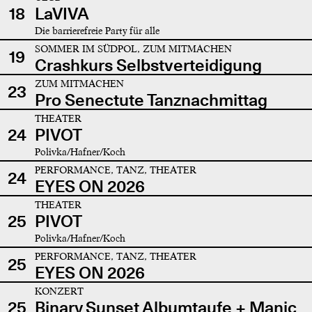
18
LaVIVA
Die barrierefreie Party für alle
SOMMER IM SÜDPOL, ZUM MITMACHEN
19
Crashkurs Selbstverteidigung
ZUM MITMACHEN
23
Pro Senectute Tanznachmittag
THEATER
24
PIVOT
Polivka/Hafner/Koch
PERFORMANCE, TANZ, THEATER
24
EYES ON 2026
THEATER
25
PIVOT
Polivka/Hafner/Koch
PERFORMANCE, TANZ, THEATER
25
EYES ON 2026
KONZERT
25
Binary Sunset Albumtaufe + Manic