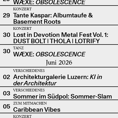
WÆXE:
OBSOLESCENCE
KONZERT
29
Tante Kaspar: Albumtaufe &
Basement Roots
KONZERT
30
Lost in Devotion Metal Fest Vol. 1:
DUST BOLT | THOLA | LOTRIFY
TANZ
30
WÆXE:
OBSOLESCENCE
Juni 2026
VERSCHIEDENES
02
Architekturgalerie Luzern:
KI in
der Architektur
VERSCHIEDENES
03
Sommer im Südpol: Sommer-Slam
ZUM MITMACHEN
05
Caribbean Vibes
KONZERT