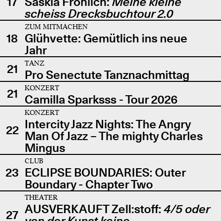
17
Saskia Fröhlich:
Meine kleine
scheiss Drecksbuchtour 2.0
ZUM MITMACHEN
18
Glühvette: Gemütlich ins neue
Jahr
TANZ
21
Pro Senectute Tanznachmittag
KONZERT
21
Camilla Sparksss - Tour 2026
KONZERT
Intercity Jazz Nights: The Angry
22
Man Of Jazz – The mighty Charles
Mingus
CLUB
23
ECLIPSE BOUNDARIES: Outer
Boundary - Chapter Two
THEATER
AUSVERKAUFT Zell:stoff:
4/5 oder
27
von der Kunst keine