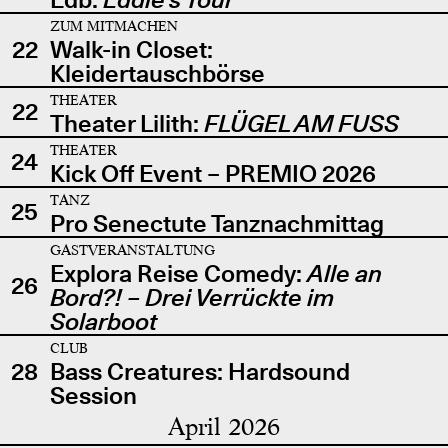
ZUM MITMACHEN
22
Walk-in Closet:
Kleidertauschbörse
THEATER
22
Theater Lilith:
FLÜGEL AM FUSS
THEATER
24
Kick Off Event – PREMIO 2026
TANZ
25
Pro Senectute Tanznachmittag
GASTVERANSTALTUNG
Explora Reise Comedy:
Alle an
26
Bord?! – Drei Verrückte im
Solarboot
CLUB
28
Bass Creatures: Hardsound
Session
April 2026