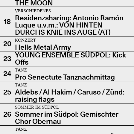
THE MOON
VERSCHIEDENES
Residenzsharing: Antonio Ramón
18
Luque u.v.m.: VON HINTEN
DURCHS KNIE INS AUGE (AT)
KONZERT
20
Hells Metal Army
YOUNG ENSEMBLE SÜDPOL: Kick
23
Offs
TANZ
24
Pro Senectute Tanznachmittag
TANZ
25
Aldebs / Al Hakim / Caruso / Zünd:
raising flags
SOMMER IM SÜDPOL
26
Sommer im Südpol: Gemischter
Chor Obernau
TANZ