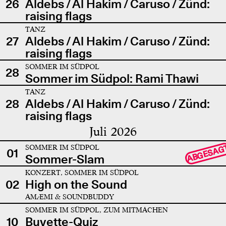
26
Aldebs / Al Hakim / Caruso / Zünd:
raising flags
TANZ
27
Aldebs / Al Hakim / Caruso / Zünd:
raising flags
SOMMER IM SÜDPOL
28
Sommer im Südpol: Rami Thawi
TANZ
28
Aldebs / Al Hakim / Caruso / Zünd:
raising flags
Juli 2026
SOMMER IM SÜDPOL
ABGESAG
01
Sommer-Slam
KONZERT, SOMMER IM SÜDPOL
02
High on the Sound
AMÆMI & SOUNDBUDDY
SOMMER IM SÜDPOL, ZUM MITMACHEN
10
Buvette-Quiz