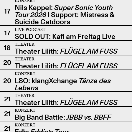
KONZERT
Nils Keppel:
Super Sonic Youth
17
Tour 2026
| Support: Mistress &
Suicide Catdoors
LIVE-PODCAST
17
SOLD OUT: Kafi am Freitag Live
THEATER
18
Theater Lilith:
FLÜGEL AM FUSS
THEATER
20
Theater Lilith:
FLÜGEL AM FUSS
KONZERT
20
LSO: klangXchange
Tänze des
Lebens
THEATER
21
Theater Lilith:
FLÜGEL AM FUSS
KONZERT
21
Big Band Battle:
JBBB vs. BBFF
KONZERT
21
Edb:
Eddie's Tour