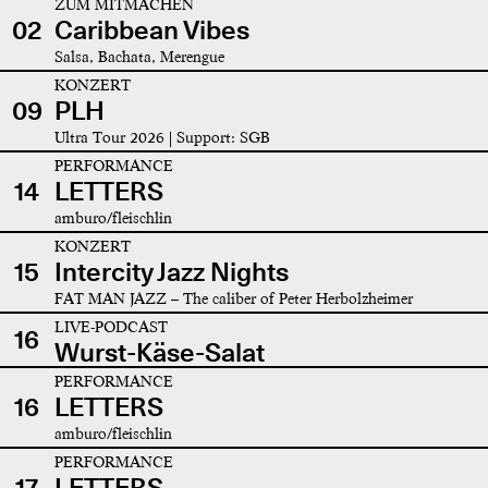
ZUM MITMACHEN
02
Caribbean Vibes
Salsa, Bachata, Merengue
KONZERT
09
PLH
Ultra Tour 2026 | Support: SGB
PERFORMANCE
14
LETTERS
amburo/fleischlin
KONZERT
15
Intercity Jazz Nights
FAT MAN JAZZ – The caliber of Peter Herbolzheimer
LIVE-PODCAST
16
Wurst-Käse-Salat
PERFORMANCE
16
LETTERS
amburo/fleischlin
PERFORMANCE
17
LETTERS