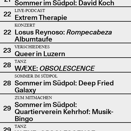
Sommer im Südpol: David Koch
LIVE-PODCAST
22
Extrem Therapie
KONZERT
22
Losus Reynoso:
Rompecabeza
Albumtaufe
VERSCHIEDENES
23
Queer in Luzern
TANZ
28
WÆXE:
OBSOLESCENCE
SOMMER IM SÜDPOL
28
Sommer im Südpol: Deep Fried
Galaxy
ZUM MITMACHEN
Sommer im Südpol:
29
Quartierverein Kehrhof: Musik-
Bingo
TANZ
29