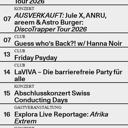
Tour 2026
KONZERT
AUSVERKAUFT:
Jule X, ANRU,
07
areem & Astro Burger:
DiscoTrapper Tour 2026
CLUB
07
Guess who's Back?! w/ Hanna Noir
CLUB
13
Friday Psyday
CLUB
14
LaVIVA – Die barrierefreie Party für
alle
KONZERT
15
Abschlusskonzert Swiss
Conducting Days
GASTVERANSTALTUNG
16
Explora Live Reportage:
Afrika
Extrem