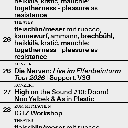
heikkilä, krstić, mauchle:
togetherness - pleasure as
resistance
THEATER
fleischlin/meser mit ruocco,
kannewurf, ammann, brechbühl,
26
heikkilä, krstić, mauchle:
togetherness - pleasure as
resistance
KONZERT
26
Die Nerven:
Live im Elfenbeinturm
Tour 2026
| Support: V3G
KONZERT
27
High on the Sound #10: Doom!
Noo Yelbek & As in Plastic
ZUM MITMACHEN
28
IGTZ Workshop
THEATER
fleischlin/meser mit ruocco,