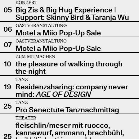
KONZERT
05
Big Zis & Big Hug Experience |
Support: Skinny Bird & Taranja Wu
GASTVERANSTALTUNG
06
Motel a Miio Pop-Up Sale
GASTVERANSTALTUNG
07
Motel a Miio Pop-Up Sale
ZUM MITMACHEN
10
the pleasure of walking through
the night
TANZ
19
Residenzsharing: company never
mind:
AGE OF DESIGN
TANZ
25
Pro Senectute Tanznachmittag
THEATER
fleischlin/meser mit ruocco,
kannewurf, ammann, brechbühl,
25