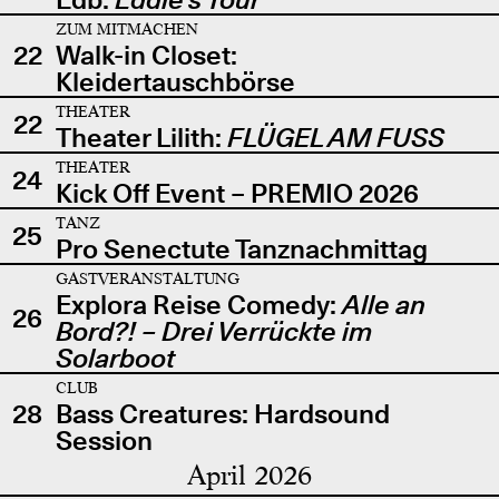
ZUM MITMACHEN
22
Walk-in Closet:
Kleidertauschbörse
THEATER
22
Theater Lilith:
FLÜGEL AM FUSS
THEATER
24
Kick Off Event – PREMIO 2026
TANZ
25
Pro Senectute Tanznachmittag
GASTVERANSTALTUNG
Explora Reise Comedy:
Alle an
26
Bord?! – Drei Verrückte im
Solarboot
CLUB
28
Bass Creatures: Hardsound
Session
April 2026