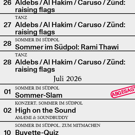
26
Aldebs / Al Hakim / Caruso / Zünd:
raising flags
TANZ
27
Aldebs / Al Hakim / Caruso / Zünd:
raising flags
SOMMER IM SÜDPOL
28
Sommer im Südpol: Rami Thawi
TANZ
28
Aldebs / Al Hakim / Caruso / Zünd:
raising flags
Juli 2026
SOMMER IM SÜDPOL
ABGESAG
01
Sommer-Slam
KONZERT, SOMMER IM SÜDPOL
02
High on the Sound
AMÆMI & SOUNDBUDDY
SOMMER IM SÜDPOL, ZUM MITMACHEN
10
Buvette-Quiz