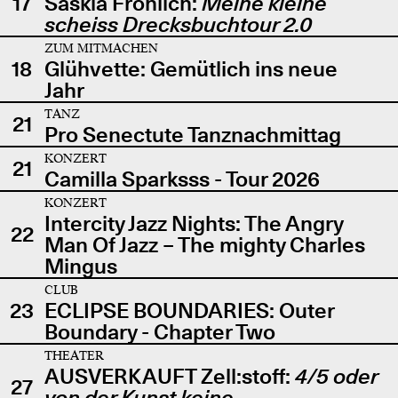
17
Saskia Fröhlich:
Meine kleine
scheiss Drecksbuchtour 2.0
ZUM MITMACHEN
18
Glühvette: Gemütlich ins neue
Jahr
TANZ
21
Pro Senectute Tanznachmittag
KONZERT
21
Camilla Sparksss - Tour 2026
KONZERT
Intercity Jazz Nights: The Angry
22
Man Of Jazz – The mighty Charles
Mingus
CLUB
23
ECLIPSE BOUNDARIES: Outer
Boundary - Chapter Two
THEATER
AUSVERKAUFT Zell:stoff:
4/5 oder
27
von der Kunst keine