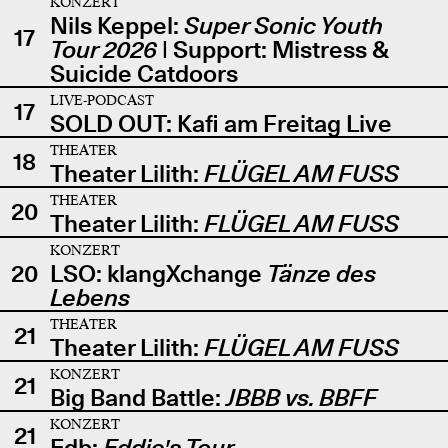
KONZERT
Nils Keppel:
Super Sonic Youth
17
Tour 2026
| Support: Mistress &
Suicide Catdoors
LIVE-PODCAST
17
SOLD OUT: Kafi am Freitag Live
THEATER
18
Theater Lilith:
FLÜGEL AM FUSS
THEATER
20
Theater Lilith:
FLÜGEL AM FUSS
KONZERT
20
LSO: klangXchange
Tänze des
Lebens
THEATER
21
Theater Lilith:
FLÜGEL AM FUSS
KONZERT
21
Big Band Battle:
JBBB vs. BBFF
KONZERT
21
Edb:
Eddie's Tour