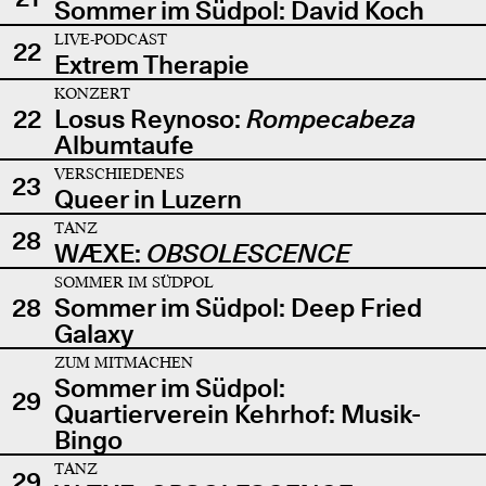
Sommer im Südpol: David Koch
LIVE-PODCAST
22
Extrem Therapie
KONZERT
22
Losus Reynoso:
Rompecabeza
Albumtaufe
VERSCHIEDENES
23
Queer in Luzern
TANZ
28
WÆXE:
OBSOLESCENCE
SOMMER IM SÜDPOL
28
Sommer im Südpol: Deep Fried
Galaxy
ZUM MITMACHEN
Sommer im Südpol:
29
Quartierverein Kehrhof: Musik-
Bingo
TANZ
29