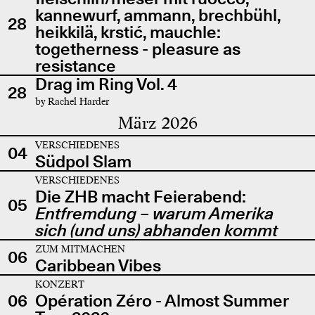
kannewurf, ammann, brechbühl,
28
heikkilä, krstić, mauchle:
togetherness - pleasure as
resistance
Drag im Ring Vol. 4
28
by Rachel Harder
März 2026
VERSCHIEDENES
04
Südpol Slam
VERSCHIEDENES
Die ZHB macht Feierabend:
05
Entfremdung – warum Amerika
sich (und uns) abhanden kommt
ZUM MITMACHEN
06
Caribbean Vibes
KONZERT
06
Opération Zéro - Almost Summer