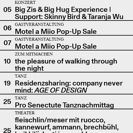
KONZERT
05
Big Zis & Big Hug Experience |
Support: Skinny Bird & Taranja Wu
GASTVERANSTALTUNG
06
Motel a Miio Pop-Up Sale
GASTVERANSTALTUNG
07
Motel a Miio Pop-Up Sale
ZUM MITMACHEN
10
the pleasure of walking through
the night
TANZ
19
Residenzsharing: company never
mind:
AGE OF DESIGN
TANZ
25
Pro Senectute Tanznachmittag
THEATER
fleischlin/meser mit ruocco,
kannewurf, ammann, brechbühl,
25