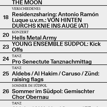
THE MOON
VERSCHIEDENES
Residenzsharing: Antonio Ramón
18
Luque u.v.m.: VON HINTEN
DURCHS KNIE INS AUGE (AT)
KONZERT
20
Hells Metal Army
YOUNG ENSEMBLE SÜDPOL: Kick
23
Offs
TANZ
24
Pro Senectute Tanznachmittag
TANZ
25
Aldebs / Al Hakim / Caruso / Zünd:
raising flags
SOMMER IM SÜDPOL
26
Sommer im Südpol: Gemischter
Chor Obernau
TANZ