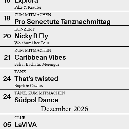
16
Explora
Pilze & Kräuter
ZUM MITMACHEN
18
Pro Senectute Tanznachmittag
KONZERT
20
Nicky B Fly
Wo chumi her Tour
ZUM MITMACHEN
21
Caribbean Vibes
Salsa, Bachata, Merengue
TANZ
24
That's twisted
Baptiste Cazaux
TANZ, ZUM MITMACHEN
24
Südpol Dance
Dezember 2026
CLUB
05
LaVIVA