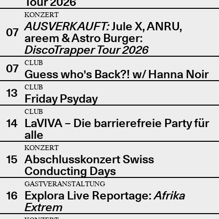
Tour 2026
KONZERT
AUSVERKAUFT:
Jule X, ANRU,
07
areem & Astro Burger:
DiscoTrapper Tour 2026
CLUB
07
Guess who's Back?! w/ Hanna Noir
CLUB
13
Friday Psyday
CLUB
14
LaVIVA – Die barrierefreie Party für
alle
KONZERT
15
Abschlusskonzert Swiss
Conducting Days
GASTVERANSTALTUNG
16
Explora Live Reportage:
Afrika
Extrem