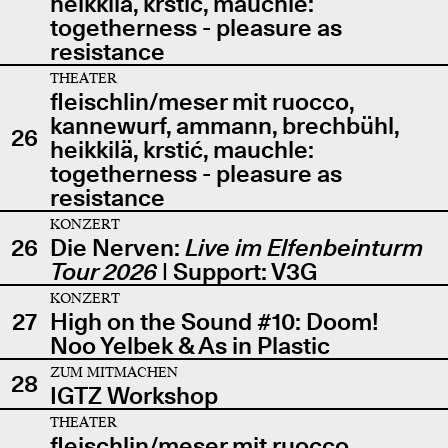
heikkilä, krstić, mauchle:
togetherness - pleasure as
resistance
THEATER
fleischlin/meser mit ruocco,
kannewurf, ammann, brechbühl,
26
heikkilä, krstić, mauchle:
togetherness - pleasure as
resistance
KONZERT
26
Die Nerven:
Live im Elfenbeinturm
Tour 2026
| Support: V3G
KONZERT
27
High on the Sound #10: Doom!
Noo Yelbek & As in Plastic
ZUM MITMACHEN
28
IGTZ Workshop
THEATER
fleischlin/meser mit ruocco,