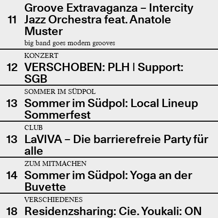
Groove Extravaganza – Intercity
11
Jazz Orchestra feat. Anatole
Muster
big band goes modern grooves
KONZERT
12
VERSCHOBEN: PLH | Support:
SGB
SOMMER IM SÜDPOL
13
Sommer im Südpol: Local Lineup
Sommerfest
CLUB
13
LaVIVA – Die barrierefreie Party für
alle
ZUM MITMACHEN
14
Sommer im Südpol: Yoga an der
Buvette
VERSCHIEDENES
18
Residenzsharing: Cie. Youkali: ON