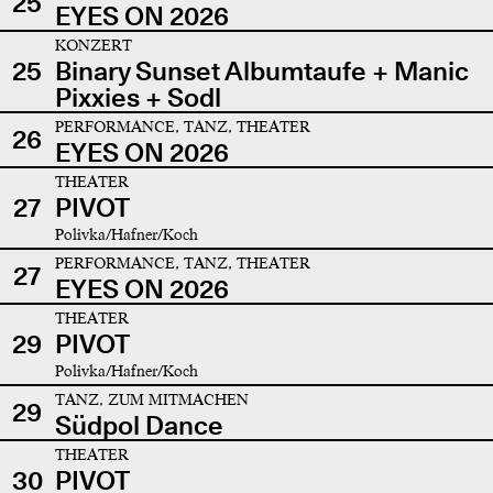
25
EYES ON 2026
KONZERT
25
Binary Sunset Albumtaufe + Manic
Pixxies + Sodl
PERFORMANCE, TANZ, THEATER
26
EYES ON 2026
THEATER
27
PIVOT
Polivka/Hafner/Koch
PERFORMANCE, TANZ, THEATER
27
EYES ON 2026
THEATER
29
PIVOT
Polivka/Hafner/Koch
TANZ, ZUM MITMACHEN
29
Südpol Dance
THEATER
30
PIVOT