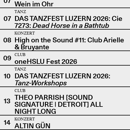
07
Wein im Ohr
TANZ
07
DAS TANZFEST LUZERN 2026: Cie
7273:
Dead Horse in a Bathtub
KONZERT
08
High on the Sound #11: Club Arielle
& Bruyante
CLUB
09
oneHSLU Fest 2026
TANZ
10
DAS TANZFEST LUZERN 2026:
Tanz-Workshops
CLUB
THEO PARRISH [SOUND
13
SIGNATURE | DETROIT] ALL
NIGHT LONG
KONZERT
14
ALTIN GÜN