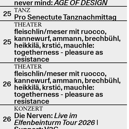
never mind:
AGE OF DESIGN
TANZ
25
Pro Senectute Tanznachmittag
THEATER
fleischlin/meser mit ruocco,
kannewurf, ammann, brechbühl,
25
heikkilä, krstić, mauchle:
togetherness - pleasure as
resistance
THEATER
fleischlin/meser mit ruocco,
kannewurf, ammann, brechbühl,
26
heikkilä, krstić, mauchle:
togetherness - pleasure as
resistance
KONZERT
Die Nerven:
Live im
26
Elfenbeinturm Tour 2026
|