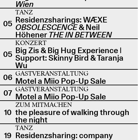
Wien
TANZ
Residenzsharings: WÆXE
05
OBSOLESCENCE
& Neil
Höhener
THE IN BETWEEN
KONZERT
Big Zis & Big Hug Experience |
05
Support: Skinny Bird & Taranja
Wu
GASTVERANSTALTUNG
06
Motel a Miio Pop-Up Sale
GASTVERANSTALTUNG
07
Motel a Miio Pop-Up Sale
ZUM MITMACHEN
10
the pleasure of walking through
the night
TANZ
19
Residenzsharing: company