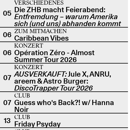
VERSCHIEDENES
Die ZHB macht Feierabend:
05
Entfremdung – warum Amerika
sich (und uns) abhanden kommt
ZUM MITMACHEN
06
Caribbean Vibes
KONZERT
06
Opération Zéro - Almost
Summer Tour 2026
KONZERT
AUSVERKAUFT:
Jule X, ANRU,
07
areem & Astro Burger:
DiscoTrapper Tour 2026
CLUB
07
Guess who's Back?! w/ Hanna
Noir
CLUB
13
Friday Psyday