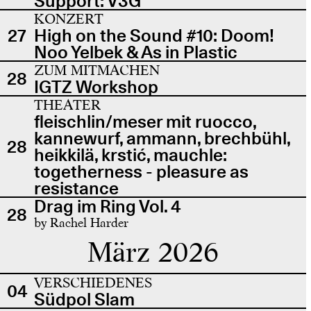
Support: V3G
KONZERT
27
High on the Sound #10: Doom!
Noo Yelbek & As in Plastic
ZUM MITMACHEN
28
IGTZ Workshop
THEATER
fleischlin/meser mit ruocco,
kannewurf, ammann, brechbühl,
28
heikkilä, krstić, mauchle:
togetherness - pleasure as
resistance
Drag im Ring Vol. 4
28
by Rachel Harder
März 2026
VERSCHIEDENES
04
Südpol Slam