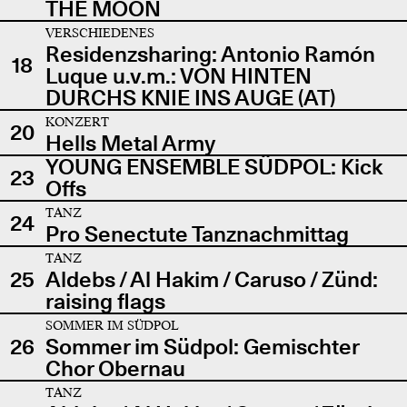
THE MOON
VERSCHIEDENES
Residenzsharing: Antonio Ramón
18
Luque u.v.m.: VON HINTEN
DURCHS KNIE INS AUGE (AT)
KONZERT
20
Hells Metal Army
YOUNG ENSEMBLE SÜDPOL: Kick
23
Offs
TANZ
24
Pro Senectute Tanznachmittag
TANZ
25
Aldebs / Al Hakim / Caruso / Zünd:
raising flags
SOMMER IM SÜDPOL
26
Sommer im Südpol: Gemischter
Chor Obernau
TANZ