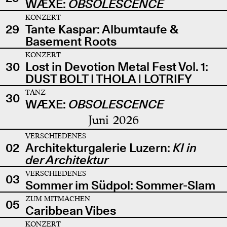
WÆXE:
OBSOLESCENCE
KONZERT
29
Tante Kaspar: Albumtaufe &
Basement Roots
KONZERT
30
Lost in Devotion Metal Fest Vol. 1:
DUST BOLT | THOLA | LOTRIFY
TANZ
30
WÆXE:
OBSOLESCENCE
Juni 2026
VERSCHIEDENES
02
Architekturgalerie Luzern:
KI in
der Architektur
VERSCHIEDENES
03
Sommer im Südpol: Sommer-Slam
ZUM MITMACHEN
05
Caribbean Vibes
KONZERT