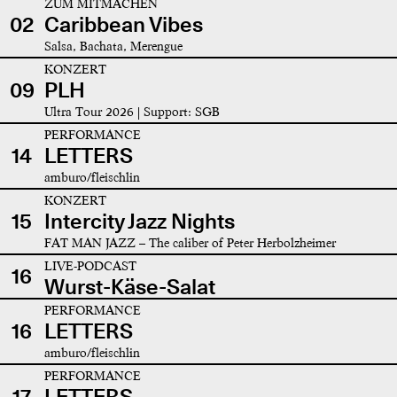
ZUM MITMACHEN
02
Caribbean Vibes
Salsa, Bachata, Merengue
KONZERT
09
PLH
Ultra Tour 2026 | Support: SGB
PERFORMANCE
14
LETTERS
amburo/fleischlin
KONZERT
15
Intercity Jazz Nights
FAT MAN JAZZ – The caliber of Peter Herbolzheimer
LIVE-PODCAST
16
Wurst-Käse-Salat
PERFORMANCE
16
LETTERS
amburo/fleischlin
PERFORMANCE
17
LETTERS