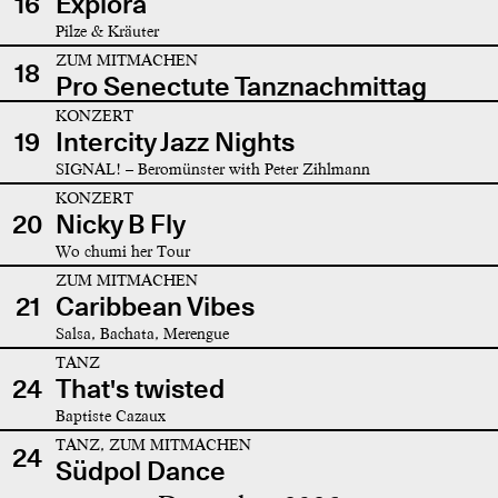
16
Explora
Pilze & Kräuter
ZUM MITMACHEN
18
Pro Senectute Tanznachmittag
KONZERT
19
Intercity Jazz Nights
SIGNAL! – Beromünster with Peter Zihlmann
KONZERT
20
Nicky B Fly
Wo chumi her Tour
ZUM MITMACHEN
21
Caribbean Vibes
Salsa, Bachata, Merengue
TANZ
24
That's twisted
Baptiste Cazaux
TANZ, ZUM MITMACHEN
24
Südpol Dance