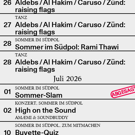
26
Aldebs / Al Hakim / Caruso / Zünd:
raising flags
TANZ
27
Aldebs / Al Hakim / Caruso / Zünd:
raising flags
SOMMER IM SÜDPOL
28
Sommer im Südpol: Rami Thawi
TANZ
28
Aldebs / Al Hakim / Caruso / Zünd:
raising flags
Juli 2026
SOMMER IM SÜDPOL
ABGESAG
01
Sommer-Slam
KONZERT, SOMMER IM SÜDPOL
02
High on the Sound
AMÆMI & SOUNDBUDDY
SOMMER IM SÜDPOL, ZUM MITMACHEN
10
Buvette-Quiz