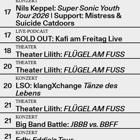
KONZERT
Nils Keppel:
Super Sonic Youth
17
Tour 2026
| Support: Mistress &
Suicide Catdoors
LIVE-PODCAST
17
SOLD OUT: Kafi am Freitag Live
THEATER
18
Theater Lilith:
FLÜGEL AM FUSS
THEATER
20
Theater Lilith:
FLÜGEL AM FUSS
KONZERT
20
LSO: klangXchange
Tänze des
Lebens
THEATER
21
Theater Lilith:
FLÜGEL AM FUSS
KONZERT
21
Big Band Battle:
JBBB vs. BBFF
KONZERT
21
Edb:
Eddie's Tour