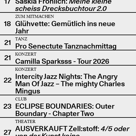
17
Saskia Fröhlich:
Meine kleine
scheiss Drecksbuchtour 2.0
ZUM MITMACHEN
18
Glühvette: Gemütlich ins neue
Jahr
TANZ
21
Pro Senectute Tanznachmittag
KONZERT
21
Camilla Sparksss - Tour 2026
KONZERT
Intercity Jazz Nights: The Angry
22
Man Of Jazz – The mighty Charles
Mingus
CLUB
23
ECLIPSE BOUNDARIES: Outer
Boundary - Chapter Two
THEATER
AUSVERKAUFT Zell:stoff:
4/5 oder
27
von der Kunst keine