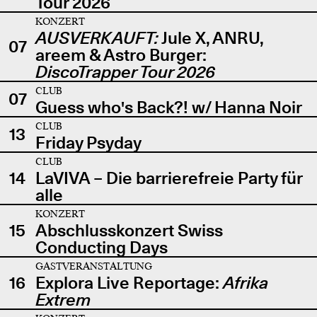
Tour 2026
KONZERT
AUSVERKAUFT:
Jule X, ANRU,
07
areem & Astro Burger:
DiscoTrapper Tour 2026
CLUB
07
Guess who's Back?! w/ Hanna Noir
CLUB
13
Friday Psyday
CLUB
14
LaVIVA – Die barrierefreie Party für
alle
KONZERT
15
Abschlusskonzert Swiss
Conducting Days
GASTVERANSTALTUNG
16
Explora Live Reportage:
Afrika
Extrem