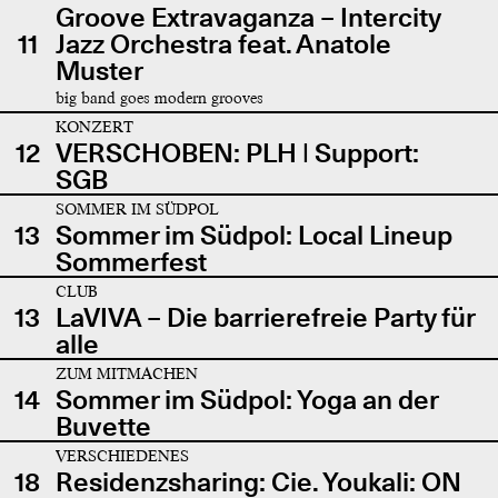
Groove Extravaganza – Intercity
11
Jazz Orchestra feat. Anatole
Muster
big band goes modern grooves
KONZERT
12
VERSCHOBEN: PLH | Support:
SGB
SOMMER IM SÜDPOL
13
Sommer im Südpol: Local Lineup
Sommerfest
CLUB
13
LaVIVA – Die barrierefreie Party für
alle
ZUM MITMACHEN
14
Sommer im Südpol: Yoga an der
Buvette
VERSCHIEDENES
18
Residenzsharing: Cie. Youkali: ON