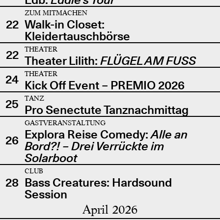
ZUM MITMACHEN
22
Walk-in Closet:
Kleidertauschbörse
THEATER
22
Theater Lilith:
FLÜGEL AM FUSS
THEATER
24
Kick Off Event – PREMIO 2026
TANZ
25
Pro Senectute Tanznachmittag
GASTVERANSTALTUNG
Explora Reise Comedy:
Alle an
26
Bord?! – Drei Verrückte im
Solarboot
CLUB
28
Bass Creatures: Hardsound
Session
April 2026