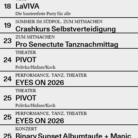
18
LaVIVA
Die barrierefreie Party für alle
SOMMER IM SÜDPOL, ZUM MITMACHEN
19
Crashkurs Selbstverteidigung
ZUM MITMACHEN
23
Pro Senectute Tanznachmittag
THEATER
24
PIVOT
Polivka/Hafner/Koch
PERFORMANCE, TANZ, THEATER
24
EYES ON 2026
THEATER
25
PIVOT
Polivka/Hafner/Koch
PERFORMANCE, TANZ, THEATER
25
EYES ON 2026
KONZERT
25
Binary Sunset Albumtaufe + Manic