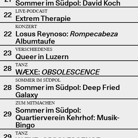
Sommer im Südpol: David Koch
LIVE-PODCAST
22
Extrem Therapie
KONZERT
22
Losus Reynoso:
Rompecabeza
Albumtaufe
VERSCHIEDENES
23
Queer in Luzern
TANZ
28
WÆXE:
OBSOLESCENCE
SOMMER IM SÜDPOL
28
Sommer im Südpol: Deep Fried
Galaxy
ZUM MITMACHEN
Sommer im Südpol:
29
Quartierverein Kehrhof: Musik-
Bingo
TANZ
29