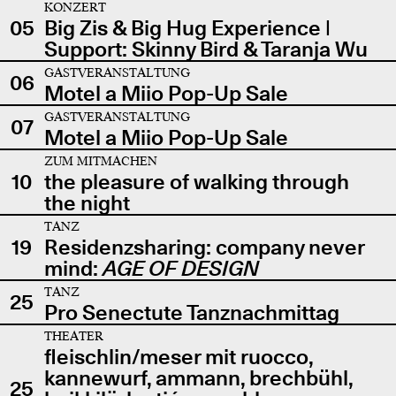
KONZERT
05
Big Zis & Big Hug Experience |
Support: Skinny Bird & Taranja Wu
GASTVERANSTALTUNG
06
Motel a Miio Pop-Up Sale
GASTVERANSTALTUNG
07
Motel a Miio Pop-Up Sale
ZUM MITMACHEN
10
the pleasure of walking through
the night
TANZ
19
Residenzsharing: company never
mind:
AGE OF DESIGN
TANZ
25
Pro Senectute Tanznachmittag
THEATER
fleischlin/meser mit ruocco,
kannewurf, ammann, brechbühl,
25