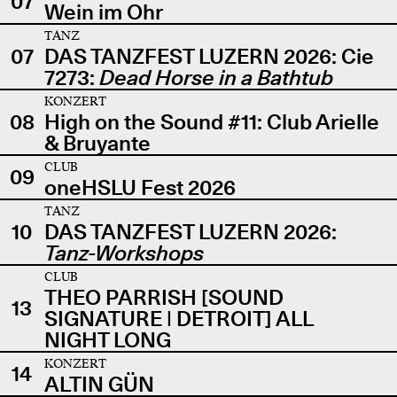
07
Wein im Ohr
TANZ
07
DAS TANZFEST LUZERN 2026: Cie
7273:
Dead Horse in a Bathtub
KONZERT
08
High on the Sound #11: Club Arielle
& Bruyante
CLUB
09
oneHSLU Fest 2026
TANZ
10
DAS TANZFEST LUZERN 2026:
Tanz-Workshops
CLUB
THEO PARRISH [SOUND
13
SIGNATURE | DETROIT] ALL
NIGHT LONG
KONZERT
14
ALTIN GÜN