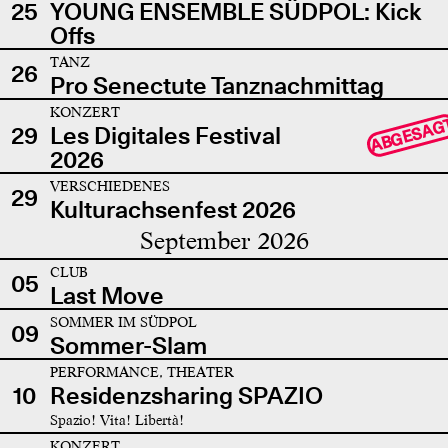
25
YOUNG ENSEMBLE SÜDPOL: Kick
Offs
TANZ
26
Pro Senectute Tanznachmittag
KONZERT
ABGESAG
29
Les Digitales Festival
2026
VERSCHIEDENES
29
Kulturachsenfest 2026
September 2026
CLUB
05
Last Move
SOMMER IM SÜDPOL
09
Sommer-Slam
PERFORMANCE, THEATER
10
Residenzsharing SPAZIO
Spazio! Vita! Libertà!
KONZERT