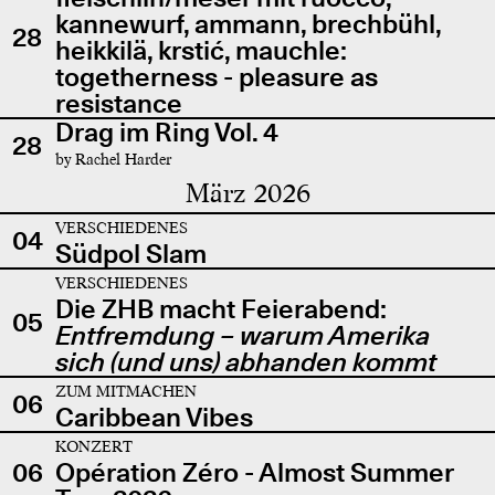
kannewurf, ammann, brechbühl,
28
heikkilä, krstić, mauchle:
togetherness - pleasure as
resistance
Drag im Ring Vol. 4
28
by Rachel Harder
März 2026
VERSCHIEDENES
04
Südpol Slam
VERSCHIEDENES
Die ZHB macht Feierabend:
05
Entfremdung – warum Amerika
sich (und uns) abhanden kommt
ZUM MITMACHEN
06
Caribbean Vibes
KONZERT
06
Opération Zéro - Almost Summer