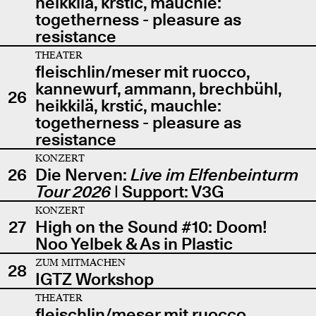
heikkilä, krstić, mauchle:
togetherness - pleasure as
resistance
THEATER
fleischlin/meser mit ruocco,
kannewurf, ammann, brechbühl,
26
heikkilä, krstić, mauchle:
togetherness - pleasure as
resistance
KONZERT
26
Die Nerven:
Live im Elfenbeinturm
Tour 2026
| Support: V3G
KONZERT
27
High on the Sound #10: Doom!
Noo Yelbek & As in Plastic
ZUM MITMACHEN
28
IGTZ Workshop
THEATER
fleischlin/meser mit ruocco,