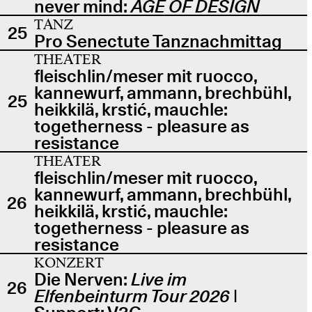
never mind:
AGE OF DESIGN
TANZ
25
Pro Senectute Tanznachmittag
THEATER
fleischlin/meser mit ruocco,
kannewurf, ammann, brechbühl,
25
heikkilä, krstić, mauchle:
togetherness - pleasure as
resistance
THEATER
fleischlin/meser mit ruocco,
kannewurf, ammann, brechbühl,
26
heikkilä, krstić, mauchle:
togetherness - pleasure as
resistance
KONZERT
Die Nerven:
Live im
26
Elfenbeinturm Tour 2026
|