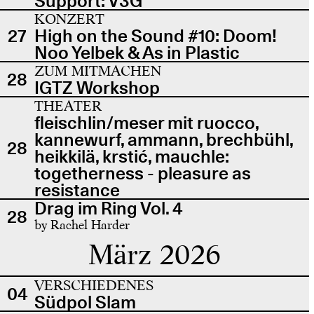
Support: V3G
KONZERT
27
High on the Sound #10: Doom!
Noo Yelbek & As in Plastic
ZUM MITMACHEN
28
IGTZ Workshop
THEATER
fleischlin/meser mit ruocco,
kannewurf, ammann, brechbühl,
28
heikkilä, krstić, mauchle:
togetherness - pleasure as
resistance
Drag im Ring Vol. 4
28
by Rachel Harder
März 2026
VERSCHIEDENES
04
Südpol Slam