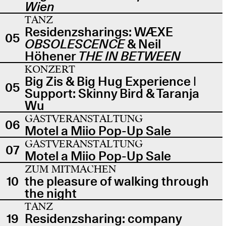
Wien
TANZ
Residenzsharings: WÆXE
05
OBSOLESCENCE
& Neil
Höhener
THE IN BETWEEN
KONZERT
Big Zis & Big Hug Experience |
05
Support: Skinny Bird & Taranja
Wu
GASTVERANSTALTUNG
06
Motel a Miio Pop-Up Sale
GASTVERANSTALTUNG
07
Motel a Miio Pop-Up Sale
ZUM MITMACHEN
10
the pleasure of walking through
the night
TANZ
19
Residenzsharing: company