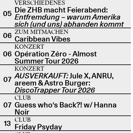
VERSCHIEDENES
Die ZHB macht Feierabend:
05
Entfremdung – warum Amerika
sich (und uns) abhanden kommt
ZUM MITMACHEN
06
Caribbean Vibes
KONZERT
06
Opération Zéro - Almost
Summer Tour 2026
KONZERT
AUSVERKAUFT:
Jule X, ANRU,
07
areem & Astro Burger:
DiscoTrapper Tour 2026
CLUB
07
Guess who's Back?! w/ Hanna
Noir
CLUB
13
Friday Psyday