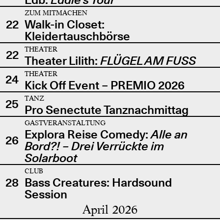
ZUM MITMACHEN
22
Walk-in Closet:
Kleidertauschbörse
THEATER
22
Theater Lilith:
FLÜGEL AM FUSS
THEATER
24
Kick Off Event – PREMIO 2026
TANZ
25
Pro Senectute Tanznachmittag
GASTVERANSTALTUNG
Explora Reise Comedy:
Alle an
26
Bord?! – Drei Verrückte im
Solarboot
CLUB
28
Bass Creatures: Hardsound
Session
April 2026