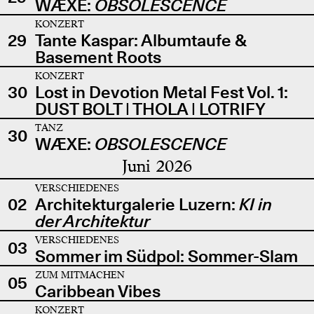
WÆXE:
OBSOLESCENCE
KONZERT
29
Tante Kaspar: Albumtaufe &
Basement Roots
KONZERT
30
Lost in Devotion Metal Fest Vol. 1:
DUST BOLT | THOLA | LOTRIFY
TANZ
30
WÆXE:
OBSOLESCENCE
Juni 2026
VERSCHIEDENES
02
Architekturgalerie Luzern:
KI in
der Architektur
VERSCHIEDENES
03
Sommer im Südpol: Sommer-Slam
ZUM MITMACHEN
05
Caribbean Vibes
KONZERT