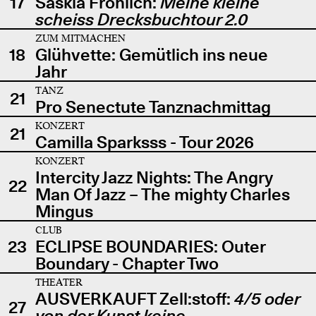
17
Saskia Fröhlich:
Meine kleine
scheiss Drecksbuchtour 2.0
ZUM MITMACHEN
18
Glühvette: Gemütlich ins neue
Jahr
TANZ
21
Pro Senectute Tanznachmittag
KONZERT
21
Camilla Sparksss - Tour 2026
KONZERT
Intercity Jazz Nights: The Angry
22
Man Of Jazz – The mighty Charles
Mingus
CLUB
23
ECLIPSE BOUNDARIES: Outer
Boundary - Chapter Two
THEATER
AUSVERKAUFT Zell:stoff:
4/5 oder
27
von der Kunst keine