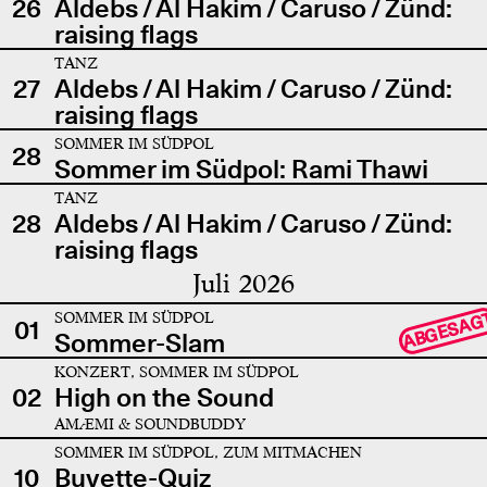
26
Aldebs / Al Hakim / Caruso / Zünd:
raising flags
TANZ
27
Aldebs / Al Hakim / Caruso / Zünd:
raising flags
SOMMER IM SÜDPOL
28
Sommer im Südpol: Rami Thawi
TANZ
28
Aldebs / Al Hakim / Caruso / Zünd:
raising flags
Juli 2026
SOMMER IM SÜDPOL
ABGESAG
01
Sommer-Slam
KONZERT, SOMMER IM SÜDPOL
02
High on the Sound
AMÆMI & SOUNDBUDDY
SOMMER IM SÜDPOL, ZUM MITMACHEN
10
Buvette-Quiz