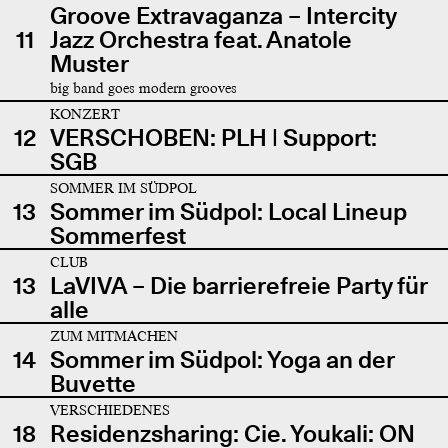
Groove Extravaganza – Intercity
11
Jazz Orchestra feat. Anatole
Muster
big band goes modern grooves
KONZERT
12
VERSCHOBEN: PLH | Support:
SGB
SOMMER IM SÜDPOL
13
Sommer im Südpol: Local Lineup
Sommerfest
CLUB
13
LaVIVA – Die barrierefreie Party für
alle
ZUM MITMACHEN
14
Sommer im Südpol: Yoga an der
Buvette
VERSCHIEDENES
18
Residenzsharing: Cie. Youkali: ON