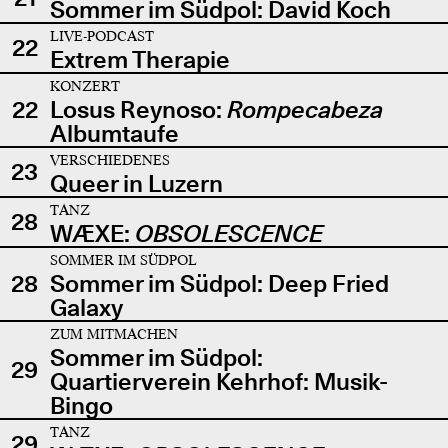
Sommer im Südpol: David Koch
LIVE-PODCAST
22
Extrem Therapie
KONZERT
22
Losus Reynoso:
Rompecabeza
Albumtaufe
VERSCHIEDENES
23
Queer in Luzern
TANZ
28
WÆXE:
OBSOLESCENCE
SOMMER IM SÜDPOL
28
Sommer im Südpol: Deep Fried
Galaxy
ZUM MITMACHEN
Sommer im Südpol:
29
Quartierverein Kehrhof: Musik-
Bingo
TANZ
29