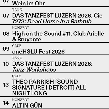
07
Wein im Ohr
TANZ
07
DAS TANZFEST LUZERN 2026: Cie
7273:
Dead Horse in a Bathtub
KONZERT
08
High on the Sound #11: Club Arielle
& Bruyante
CLUB
09
oneHSLU Fest 2026
TANZ
10
DAS TANZFEST LUZERN 2026:
Tanz-Workshops
CLUB
THEO PARRISH [SOUND
13
SIGNATURE | DETROIT] ALL
NIGHT LONG
KONZERT
14
ALTIN GÜN