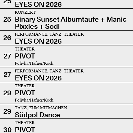
25
EYES ON 2026
KONZERT
25
Binary Sunset Albumtaufe + Manic
Pixxies + Sodl
PERFORMANCE, TANZ, THEATER
26
EYES ON 2026
THEATER
27
PIVOT
Polivka/Hafner/Koch
PERFORMANCE, TANZ, THEATER
27
EYES ON 2026
THEATER
29
PIVOT
Polivka/Hafner/Koch
TANZ, ZUM MITMACHEN
29
Südpol Dance
THEATER
30
PIVOT