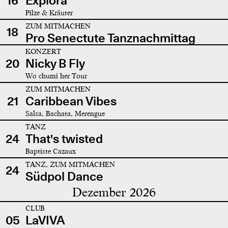
16
Explora
Pilze & Kräuter
ZUM MITMACHEN
18
Pro Senectute Tanznachmittag
KONZERT
20
Nicky B Fly
Wo chumi her Tour
ZUM MITMACHEN
21
Caribbean Vibes
Salsa, Bachata, Merengue
TANZ
24
That's twisted
Baptiste Cazaux
TANZ, ZUM MITMACHEN
24
Südpol Dance
Dezember 2026
CLUB
05
LaVIVA