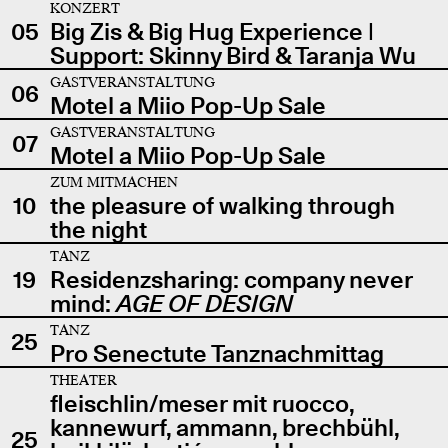
KONZERT
05
Big Zis & Big Hug Experience |
Support: Skinny Bird & Taranja Wu
GASTVERANSTALTUNG
06
Motel a Miio Pop-Up Sale
GASTVERANSTALTUNG
07
Motel a Miio Pop-Up Sale
ZUM MITMACHEN
10
the pleasure of walking through
the night
TANZ
19
Residenzsharing: company never
mind:
AGE OF DESIGN
TANZ
25
Pro Senectute Tanznachmittag
THEATER
fleischlin/meser mit ruocco,
kannewurf, ammann, brechbühl,
25