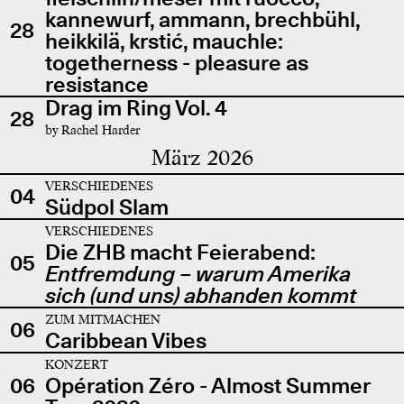
kannewurf, ammann, brechbühl,
28
heikkilä, krstić, mauchle:
togetherness - pleasure as
resistance
Drag im Ring Vol. 4
28
by Rachel Harder
März 2026
VERSCHIEDENES
04
Südpol Slam
VERSCHIEDENES
Die ZHB macht Feierabend:
05
Entfremdung – warum Amerika
sich (und uns) abhanden kommt
ZUM MITMACHEN
06
Caribbean Vibes
KONZERT
06
Opération Zéro - Almost Summer