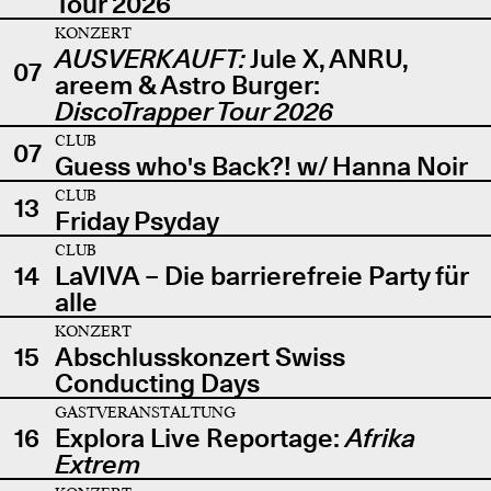
Tour 2026
KONZERT
AUSVERKAUFT:
Jule X, ANRU,
07
areem & Astro Burger:
DiscoTrapper Tour 2026
CLUB
07
Guess who's Back?! w/ Hanna Noir
CLUB
13
Friday Psyday
CLUB
14
LaVIVA – Die barrierefreie Party für
alle
KONZERT
15
Abschlusskonzert Swiss
Conducting Days
GASTVERANSTALTUNG
16
Explora Live Reportage:
Afrika
Extrem