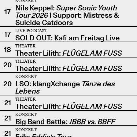
KONZERT
Nils Keppel:
Super Sonic Youth
17
Tour 2026
| Support: Mistress &
Suicide Catdoors
LIVE-PODCAST
17
SOLD OUT: Kafi am Freitag Live
THEATER
18
Theater Lilith:
FLÜGEL AM FUSS
THEATER
20
Theater Lilith:
FLÜGEL AM FUSS
KONZERT
20
LSO: klangXchange
Tänze des
Lebens
THEATER
21
Theater Lilith:
FLÜGEL AM FUSS
KONZERT
21
Big Band Battle:
JBBB vs. BBFF
KONZERT
21
Edb:
Eddie's Tour