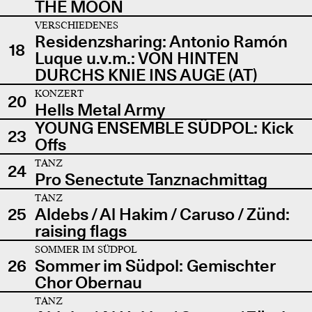
THE MOON
VERSCHIEDENES
Residenzsharing: Antonio Ramón
18
Luque u.v.m.: VON HINTEN
DURCHS KNIE INS AUGE (AT)
KONZERT
20
Hells Metal Army
YOUNG ENSEMBLE SÜDPOL: Kick
23
Offs
TANZ
24
Pro Senectute Tanznachmittag
TANZ
25
Aldebs / Al Hakim / Caruso / Zünd:
raising flags
SOMMER IM SÜDPOL
26
Sommer im Südpol: Gemischter
Chor Obernau
TANZ