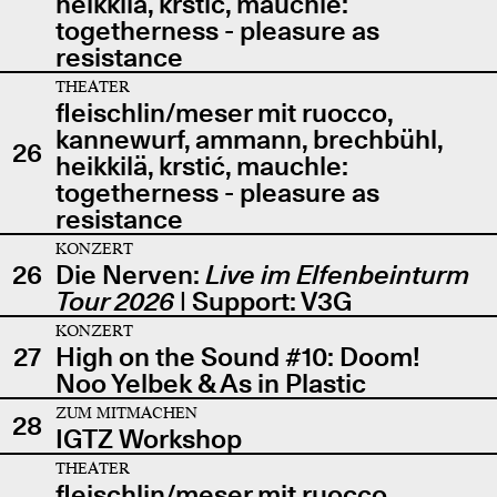
heikkilä, krstić, mauchle:
togetherness - pleasure as
resistance
THEATER
fleischlin/meser mit ruocco,
kannewurf, ammann, brechbühl,
26
heikkilä, krstić, mauchle:
togetherness - pleasure as
resistance
KONZERT
26
Die Nerven:
Live im Elfenbeinturm
Tour 2026
| Support: V3G
KONZERT
27
High on the Sound #10: Doom!
Noo Yelbek & As in Plastic
ZUM MITMACHEN
28
IGTZ Workshop
THEATER
fleischlin/meser mit ruocco,