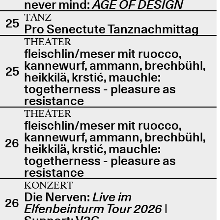
never mind:
AGE OF DESIGN
TANZ
25
Pro Senectute Tanznachmittag
THEATER
fleischlin/meser mit ruocco,
kannewurf, ammann, brechbühl,
25
heikkilä, krstić, mauchle:
togetherness - pleasure as
resistance
THEATER
fleischlin/meser mit ruocco,
kannewurf, ammann, brechbühl,
26
heikkilä, krstić, mauchle:
togetherness - pleasure as
resistance
KONZERT
Die Nerven:
Live im
26
Elfenbeinturm Tour 2026
|