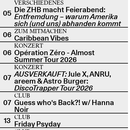
VERSCHIEDENES
Die ZHB macht Feierabend:
05
Entfremdung – warum Amerika
sich (und uns) abhanden kommt
ZUM MITMACHEN
06
Caribbean Vibes
KONZERT
06
Opération Zéro - Almost
Summer Tour 2026
KONZERT
AUSVERKAUFT:
Jule X, ANRU,
07
areem & Astro Burger:
DiscoTrapper Tour 2026
CLUB
07
Guess who's Back?! w/ Hanna
Noir
CLUB
13
Friday Psyday