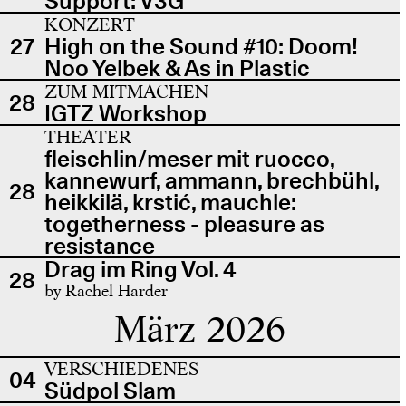
Support: V3G
KONZERT
27
High on the Sound #10: Doom!
Noo Yelbek & As in Plastic
ZUM MITMACHEN
28
IGTZ Workshop
THEATER
fleischlin/meser mit ruocco,
kannewurf, ammann, brechbühl,
28
heikkilä, krstić, mauchle:
togetherness - pleasure as
resistance
Drag im Ring Vol. 4
28
by Rachel Harder
März 2026
VERSCHIEDENES
04
Südpol Slam