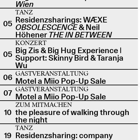
Wien
TANZ
Residenzsharings: WÆXE
05
OBSOLESCENCE
& Neil
Höhener
THE IN BETWEEN
KONZERT
Big Zis & Big Hug Experience |
05
Support: Skinny Bird & Taranja
Wu
GASTVERANSTALTUNG
06
Motel a Miio Pop-Up Sale
GASTVERANSTALTUNG
07
Motel a Miio Pop-Up Sale
ZUM MITMACHEN
10
the pleasure of walking through
the night
TANZ
19
Residenzsharing: company