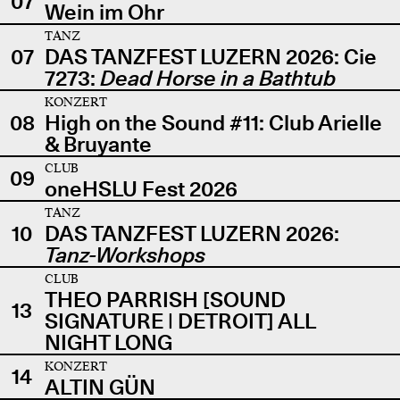
07
Wein im Ohr
TANZ
07
DAS TANZFEST LUZERN 2026: Cie
7273:
Dead Horse in a Bathtub
KONZERT
08
High on the Sound #11: Club Arielle
& Bruyante
CLUB
09
oneHSLU Fest 2026
TANZ
10
DAS TANZFEST LUZERN 2026:
Tanz-Workshops
CLUB
THEO PARRISH [SOUND
13
SIGNATURE | DETROIT] ALL
NIGHT LONG
KONZERT
14
ALTIN GÜN