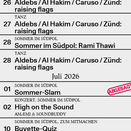
26
Aldebs / Al Hakim / Caruso / Zünd:
raising flags
TANZ
27
Aldebs / Al Hakim / Caruso / Zünd:
raising flags
SOMMER IM SÜDPOL
28
Sommer im Südpol: Rami Thawi
TANZ
28
Aldebs / Al Hakim / Caruso / Zünd:
raising flags
Juli 2026
SOMMER IM SÜDPOL
ABGESAG
01
Sommer-Slam
KONZERT, SOMMER IM SÜDPOL
02
High on the Sound
AMÆMI & SOUNDBUDDY
SOMMER IM SÜDPOL, ZUM MITMACHEN
10
Buvette-Quiz