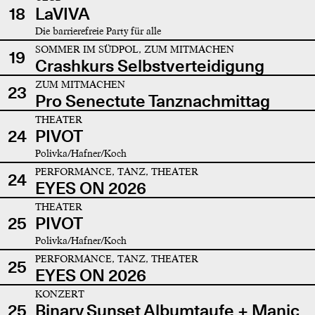
18
LaVIVA
Die barrierefreie Party für alle
SOMMER IM SÜDPOL, ZUM MITMACHEN
19
Crashkurs Selbstverteidigung
ZUM MITMACHEN
23
Pro Senectute Tanznachmittag
THEATER
24
PIVOT
Polivka/Hafner/Koch
PERFORMANCE, TANZ, THEATER
24
EYES ON 2026
THEATER
25
PIVOT
Polivka/Hafner/Koch
PERFORMANCE, TANZ, THEATER
25
EYES ON 2026
KONZERT
25
Binary Sunset Albumtaufe + Manic