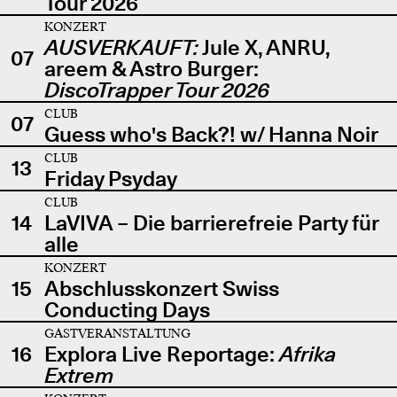
Tour 2026
KONZERT
AUSVERKAUFT:
Jule X, ANRU,
07
areem & Astro Burger:
DiscoTrapper Tour 2026
CLUB
07
Guess who's Back?! w/ Hanna Noir
CLUB
13
Friday Psyday
CLUB
14
LaVIVA – Die barrierefreie Party für
alle
KONZERT
15
Abschlusskonzert Swiss
Conducting Days
GASTVERANSTALTUNG
16
Explora Live Reportage:
Afrika
Extrem