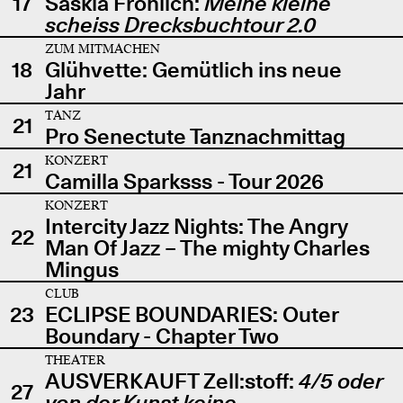
17
Saskia Fröhlich:
Meine kleine
scheiss Drecksbuchtour 2.0
ZUM MITMACHEN
18
Glühvette: Gemütlich ins neue
Jahr
TANZ
21
Pro Senectute Tanznachmittag
KONZERT
21
Camilla Sparksss - Tour 2026
KONZERT
Intercity Jazz Nights: The Angry
22
Man Of Jazz – The mighty Charles
Mingus
CLUB
23
ECLIPSE BOUNDARIES: Outer
Boundary - Chapter Two
THEATER
AUSVERKAUFT Zell:stoff:
4/5 oder
27
von der Kunst keine