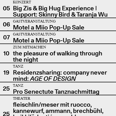
KONZERT
05
Big Zis & Big Hug Experience |
Support: Skinny Bird & Taranja Wu
GASTVERANSTALTUNG
06
Motel a Miio Pop-Up Sale
GASTVERANSTALTUNG
07
Motel a Miio Pop-Up Sale
ZUM MITMACHEN
10
the pleasure of walking through
the night
TANZ
19
Residenzsharing: company never
mind:
AGE OF DESIGN
TANZ
25
Pro Senectute Tanznachmittag
THEATER
fleischlin/meser mit ruocco,
kannewurf, ammann, brechbühl,
25