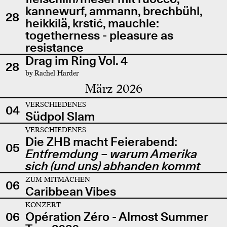
kannewurf, ammann, brechbühl,
28
heikkilä, krstić, mauchle:
togetherness - pleasure as
resistance
Drag im Ring Vol. 4
28
by Rachel Harder
März 2026
VERSCHIEDENES
04
Südpol Slam
VERSCHIEDENES
Die ZHB macht Feierabend:
05
Entfremdung – warum Amerika
sich (und uns) abhanden kommt
ZUM MITMACHEN
06
Caribbean Vibes
KONZERT
06
Opération Zéro - Almost Summer