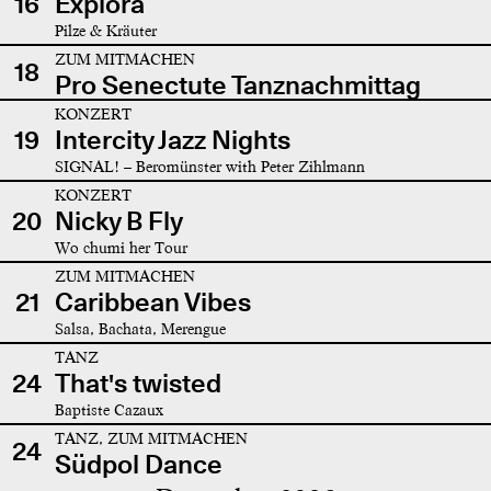
16
Explora
Pilze & Kräuter
ZUM MITMACHEN
18
Pro Senectute Tanznachmittag
KONZERT
19
Intercity Jazz Nights
SIGNAL! – Beromünster with Peter Zihlmann
KONZERT
20
Nicky B Fly
Wo chumi her Tour
ZUM MITMACHEN
21
Caribbean Vibes
Salsa, Bachata, Merengue
TANZ
24
That's twisted
Baptiste Cazaux
TANZ, ZUM MITMACHEN
24
Südpol Dance