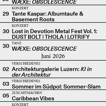
WÆXE:
OBSOLESCENCE
KONZERT
29
Tante Kaspar: Albumtaufe &
Basement Roots
KONZERT
30
Lost in Devotion Metal Fest Vol. 1:
DUST BOLT | THOLA | LOTRIFY
TANZ
30
WÆXE:
OBSOLESCENCE
Juni 2026
VERSCHIEDENES
02
Architekturgalerie Luzern:
KI in
der Architektur
VERSCHIEDENES
03
Sommer im Südpol: Sommer-Slam
ZUM MITMACHEN
05
Caribbean Vibes
KONZERT