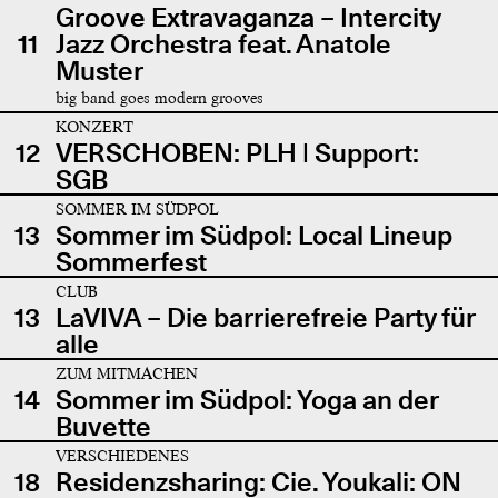
Groove Extravaganza – Intercity
11
Jazz Orchestra feat. Anatole
Muster
big band goes modern grooves
KONZERT
12
VERSCHOBEN: PLH | Support:
SGB
SOMMER IM SÜDPOL
13
Sommer im Südpol: Local Lineup
Sommerfest
CLUB
13
LaVIVA – Die barrierefreie Party für
alle
ZUM MITMACHEN
14
Sommer im Südpol: Yoga an der
Buvette
VERSCHIEDENES
18
Residenzsharing: Cie. Youkali: ON