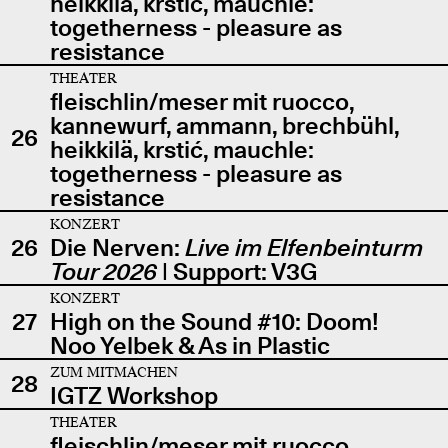
heikkilä, krstić, mauchle:
togetherness - pleasure as
resistance
THEATER
fleischlin/meser mit ruocco,
kannewurf, ammann, brechbühl,
26
heikkilä, krstić, mauchle:
togetherness - pleasure as
resistance
KONZERT
26
Die Nerven:
Live im Elfenbeinturm
Tour 2026
| Support: V3G
KONZERT
27
High on the Sound #10: Doom!
Noo Yelbek & As in Plastic
ZUM MITMACHEN
28
IGTZ Workshop
THEATER
fleischlin/meser mit ruocco,