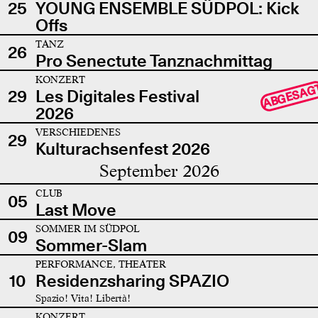
25
YOUNG ENSEMBLE SÜDPOL: Kick
Offs
TANZ
26
Pro Senectute Tanznachmittag
KONZERT
ABGESAG
29
Les Digitales Festival
2026
VERSCHIEDENES
29
Kulturachsenfest 2026
September 2026
CLUB
05
Last Move
SOMMER IM SÜDPOL
09
Sommer-Slam
PERFORMANCE, THEATER
10
Residenzsharing SPAZIO
Spazio! Vita! Libertà!
KONZERT