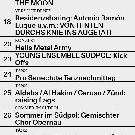
THE MOON
VERSCHIEDENES
Residenzsharing: Antonio Ramón
18
Luque u.v.m.: VON HINTEN
DURCHS KNIE INS AUGE (AT)
KONZERT
20
Hells Metal Army
YOUNG ENSEMBLE SÜDPOL: Kick
23
Offs
TANZ
24
Pro Senectute Tanznachmittag
TANZ
25
Aldebs / Al Hakim / Caruso / Zünd:
raising flags
SOMMER IM SÜDPOL
26
Sommer im Südpol: Gemischter
Chor Obernau
TANZ