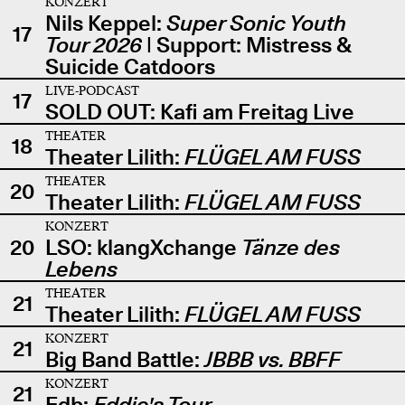
KONZERT
Nils Keppel:
Super Sonic Youth
17
Tour 2026
| Support: Mistress &
Suicide Catdoors
LIVE-PODCAST
17
SOLD OUT: Kafi am Freitag Live
THEATER
18
Theater Lilith:
FLÜGEL AM FUSS
THEATER
20
Theater Lilith:
FLÜGEL AM FUSS
KONZERT
20
LSO: klangXchange
Tänze des
Lebens
THEATER
21
Theater Lilith:
FLÜGEL AM FUSS
KONZERT
21
Big Band Battle:
JBBB vs. BBFF
KONZERT
21
Edb:
Eddie's Tour