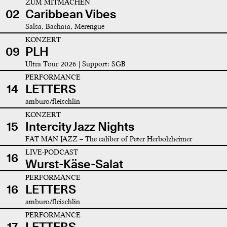
ZUM MITMACHEN
02
Caribbean Vibes
Salsa, Bachata, Merengue
KONZERT
09
PLH
Ultra Tour 2026 | Support: SGB
PERFORMANCE
14
LETTERS
amburo/fleischlin
KONZERT
15
Intercity Jazz Nights
FAT MAN JAZZ – The caliber of Peter Herbolzheimer
LIVE-PODCAST
16
Wurst-Käse-Salat
PERFORMANCE
16
LETTERS
amburo/fleischlin
PERFORMANCE
17
LETTERS