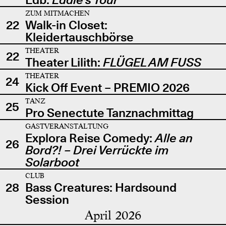
ZUM MITMACHEN
22
Walk-in Closet:
Kleidertauschbörse
THEATER
22
Theater Lilith:
FLÜGEL AM FUSS
THEATER
24
Kick Off Event – PREMIO 2026
TANZ
25
Pro Senectute Tanznachmittag
GASTVERANSTALTUNG
Explora Reise Comedy:
Alle an
26
Bord?! – Drei Verrückte im
Solarboot
CLUB
28
Bass Creatures: Hardsound
Session
April 2026