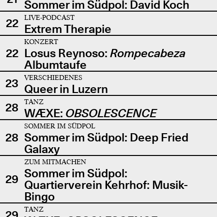
Sommer im Südpol: David Koch
LIVE-PODCAST
22
Extrem Therapie
KONZERT
22
Losus Reynoso:
Rompecabeza
Albumtaufe
VERSCHIEDENES
23
Queer in Luzern
TANZ
28
WÆXE:
OBSOLESCENCE
SOMMER IM SÜDPOL
28
Sommer im Südpol: Deep Fried
Galaxy
ZUM MITMACHEN
Sommer im Südpol:
29
Quartierverein Kehrhof: Musik-
Bingo
TANZ
29