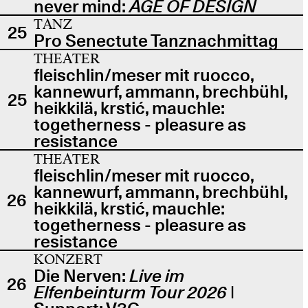
never mind:
AGE OF DESIGN
TANZ
25
Pro Senectute Tanznachmittag
THEATER
fleischlin/meser mit ruocco,
kannewurf, ammann, brechbühl,
25
heikkilä, krstić, mauchle:
togetherness - pleasure as
resistance
THEATER
fleischlin/meser mit ruocco,
kannewurf, ammann, brechbühl,
26
heikkilä, krstić, mauchle:
togetherness - pleasure as
resistance
KONZERT
Die Nerven:
Live im
26
Elfenbeinturm Tour 2026
|