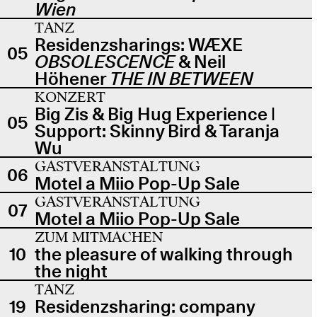
Wien
TANZ
Residenzsharings: WÆXE
05
OBSOLESCENCE
& Neil
Höhener
THE IN BETWEEN
KONZERT
Big Zis & Big Hug Experience |
05
Support: Skinny Bird & Taranja
Wu
GASTVERANSTALTUNG
06
Motel a Miio Pop-Up Sale
GASTVERANSTALTUNG
07
Motel a Miio Pop-Up Sale
ZUM MITMACHEN
10
the pleasure of walking through
the night
TANZ
19
Residenzsharing: company