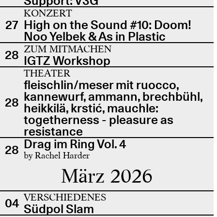
Support: V3G
KONZERT
27
High on the Sound #10: Doom!
Noo Yelbek & As in Plastic
ZUM MITMACHEN
28
IGTZ Workshop
THEATER
fleischlin/meser mit ruocco,
kannewurf, ammann, brechbühl,
28
heikkilä, krstić, mauchle:
togetherness - pleasure as
resistance
Drag im Ring Vol. 4
28
by Rachel Harder
März 2026
VERSCHIEDENES
04
Südpol Slam