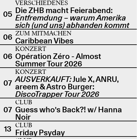
VERSCHIEDENES
Die ZHB macht Feierabend:
05
Entfremdung – warum Amerika
sich (und uns) abhanden kommt
ZUM MITMACHEN
06
Caribbean Vibes
KONZERT
06
Opération Zéro - Almost
Summer Tour 2026
KONZERT
AUSVERKAUFT:
Jule X, ANRU,
07
areem & Astro Burger:
DiscoTrapper Tour 2026
CLUB
07
Guess who's Back?! w/ Hanna
Noir
CLUB
13
Friday Psyday