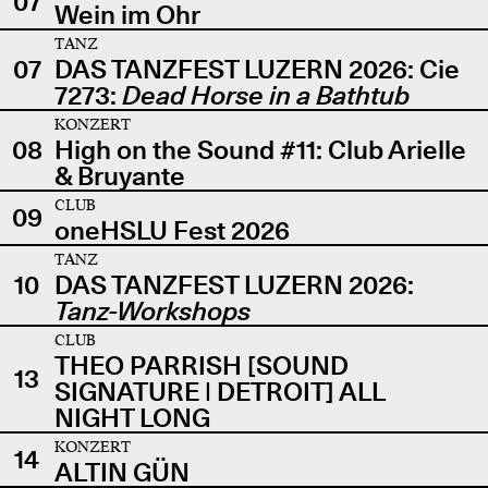
07
Wein im Ohr
TANZ
07
DAS TANZFEST LUZERN 2026: Cie
7273:
Dead Horse in a Bathtub
KONZERT
08
High on the Sound #11: Club Arielle
& Bruyante
CLUB
09
oneHSLU Fest 2026
TANZ
10
DAS TANZFEST LUZERN 2026:
Tanz-Workshops
CLUB
THEO PARRISH [SOUND
13
SIGNATURE | DETROIT] ALL
NIGHT LONG
KONZERT
14
ALTIN GÜN