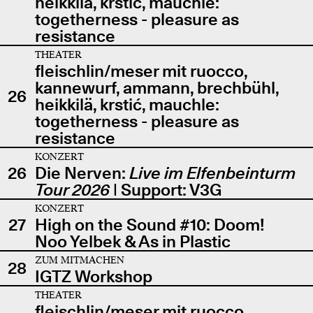
heikkilä, krstić, mauchle:
togetherness - pleasure as
resistance
THEATER
fleischlin/meser mit ruocco,
kannewurf, ammann, brechbühl,
26
heikkilä, krstić, mauchle:
togetherness - pleasure as
resistance
KONZERT
26
Die Nerven:
Live im Elfenbeinturm
Tour 2026
| Support: V3G
KONZERT
27
High on the Sound #10: Doom!
Noo Yelbek & As in Plastic
ZUM MITMACHEN
28
IGTZ Workshop
THEATER
fleischlin/meser mit ruocco,