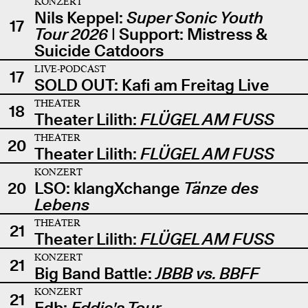
KONZERT
Nils Keppel:
Super Sonic Youth
17
Tour 2026
| Support: Mistress &
Suicide Catdoors
LIVE-PODCAST
17
SOLD OUT: Kafi am Freitag Live
THEATER
18
Theater Lilith:
FLÜGEL AM FUSS
THEATER
20
Theater Lilith:
FLÜGEL AM FUSS
KONZERT
20
LSO: klangXchange
Tänze des
Lebens
THEATER
21
Theater Lilith:
FLÜGEL AM FUSS
KONZERT
21
Big Band Battle:
JBBB vs. BBFF
KONZERT
21
Edb:
Eddie's Tour