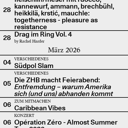
kannewurf, ammann, brechbühl,
28
heikkilä, krstić, mauchle:
togetherness - pleasure as
resistance
Drag im Ring Vol. 4
28
by Rachel Harder
März 2026
VERSCHIEDENES
04
Südpol Slam
VERSCHIEDENES
Die ZHB macht Feierabend:
05
Entfremdung – warum Amerika
sich (und uns) abhanden kommt
ZUM MITMACHEN
06
Caribbean Vibes
KONZERT
06
Opération Zéro - Almost Summer