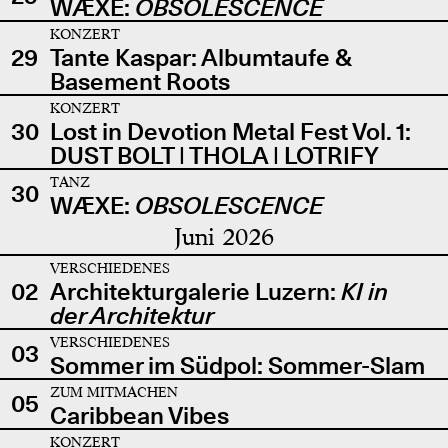
WÆXE:
OBSOLESCENCE
KONZERT
29
Tante Kaspar: Albumtaufe &
Basement Roots
KONZERT
30
Lost in Devotion Metal Fest Vol. 1:
DUST BOLT | THOLA | LOTRIFY
TANZ
30
WÆXE:
OBSOLESCENCE
Juni 2026
VERSCHIEDENES
02
Architekturgalerie Luzern:
KI in
der Architektur
VERSCHIEDENES
03
Sommer im Südpol: Sommer-Slam
ZUM MITMACHEN
05
Caribbean Vibes
KONZERT