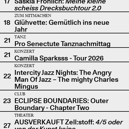
17
Saskia Fröhlich:
Meine kleine
scheiss Drecksbuchtour 2.0
ZUM MITMACHEN
18
Glühvette: Gemütlich ins neue
Jahr
TANZ
21
Pro Senectute Tanznachmittag
KONZERT
21
Camilla Sparksss - Tour 2026
KONZERT
Intercity Jazz Nights: The Angry
22
Man Of Jazz – The mighty Charles
Mingus
CLUB
23
ECLIPSE BOUNDARIES: Outer
Boundary - Chapter Two
THEATER
AUSVERKAUFT Zell:stoff:
4/5 oder
27
von der Kunst keine