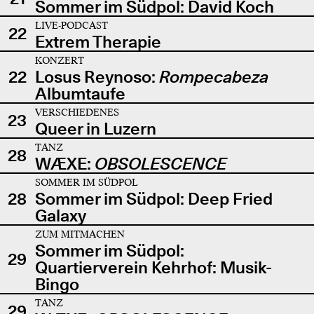
Sommer im Südpol: David Koch
LIVE-PODCAST
22
Extrem Therapie
KONZERT
22
Losus Reynoso:
Rompecabeza
Albumtaufe
VERSCHIEDENES
23
Queer in Luzern
TANZ
28
WÆXE:
OBSOLESCENCE
SOMMER IM SÜDPOL
28
Sommer im Südpol: Deep Fried
Galaxy
ZUM MITMACHEN
Sommer im Südpol:
29
Quartierverein Kehrhof: Musik-
Bingo
TANZ
29