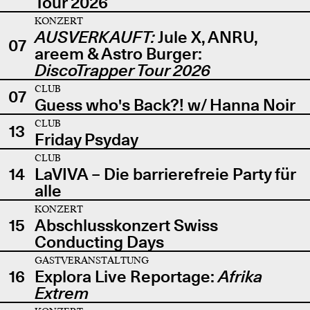
Tour 2026
KONZERT
AUSVERKAUFT:
Jule X, ANRU,
07
areem & Astro Burger:
DiscoTrapper Tour 2026
CLUB
07
Guess who's Back?! w/ Hanna Noir
CLUB
13
Friday Psyday
CLUB
14
LaVIVA – Die barrierefreie Party für
alle
KONZERT
15
Abschlusskonzert Swiss
Conducting Days
GASTVERANSTALTUNG
16
Explora Live Reportage:
Afrika
Extrem