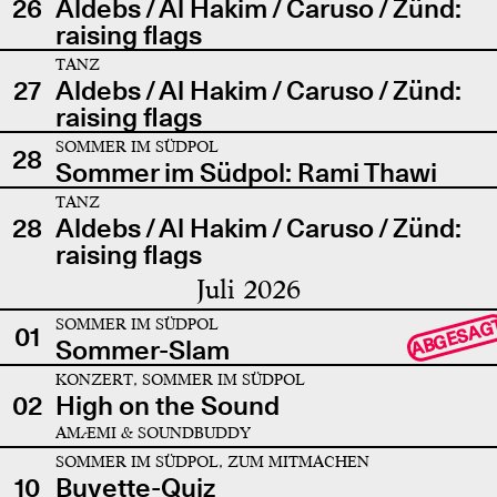
26
Aldebs / Al Hakim / Caruso / Zünd:
raising flags
TANZ
27
Aldebs / Al Hakim / Caruso / Zünd:
raising flags
SOMMER IM SÜDPOL
28
Sommer im Südpol: Rami Thawi
TANZ
28
Aldebs / Al Hakim / Caruso / Zünd:
raising flags
Juli 2026
SOMMER IM SÜDPOL
ABGESAG
01
Sommer-Slam
KONZERT, SOMMER IM SÜDPOL
02
High on the Sound
AMÆMI & SOUNDBUDDY
SOMMER IM SÜDPOL, ZUM MITMACHEN
10
Buvette-Quiz