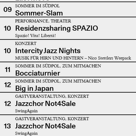
SOMMER IM SÜDPOL
09
Sommer-Slam
PERFORMANCE, THEATER
10
Residenzsharing SPAZIO
Spazio! Vita! Libertà!
KONZERT
10
Intercity Jazz Nights
MUSIK FÜR HIRN UND HINTERN – Nico Stettlers Weepack
SOMMER IM SÜDPOL, ZUM MITMACHEN
11
Bocciaturnier
SOMMER IM SÜDPOL, ZUM MITMACHEN
12
Big in Japan
GASTVERANSTALTUNG, KONZERT
12
Jazzchor Not4Sale
SwingAgain
GASTVERANSTALTUNG, KONZERT
13
Jazzchor Not4Sale
SwingAgain