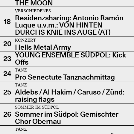
THE MOON
VERSCHIEDENES
Residenzsharing: Antonio Ramón
18
Luque u.v.m.: VON HINTEN
DURCHS KNIE INS AUGE (AT)
KONZERT
20
Hells Metal Army
YOUNG ENSEMBLE SÜDPOL: Kick
23
Offs
TANZ
24
Pro Senectute Tanznachmittag
TANZ
25
Aldebs / Al Hakim / Caruso / Zünd:
raising flags
SOMMER IM SÜDPOL
26
Sommer im Südpol: Gemischter
Chor Obernau
TANZ