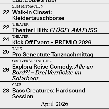
ZUM MITMACHEN
22
Walk-in Closet:
Kleidertauschbörse
THEATER
22
Theater Lilith:
FLÜGEL AM FUSS
THEATER
24
Kick Off Event – PREMIO 2026
TANZ
25
Pro Senectute Tanznachmittag
GASTVERANSTALTUNG
Explora Reise Comedy:
Alle an
26
Bord?! – Drei Verrückte im
Solarboot
CLUB
28
Bass Creatures: Hardsound
Session
April 2026