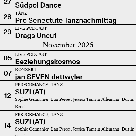
27
Südpol Dance
TANZ
28
Pro Senectute Tanznachmittag
LIVE-PODCAST
29
Drags Uncut
November 2026
LIVE-PODCAST
05
Beziehungskosmos
KONZERT
07
jan SEVEN dettwyler
PERFORMANCE, TANZ
SUZI (AT)
12
Sophie Germanier, Lan Perces, Jessica Tamsin Allemann, Dustin
Kenel
PERFORMANCE, TANZ
SUZI (AT)
14
Sophie Germanier, Lan Perces, Jessica Tamsin Allemann, Dustin