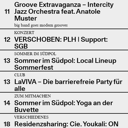
Groove Extravaganza – Intercity
11
Jazz Orchestra feat. Anatole
Muster
big band goes modern grooves
KONZERT
12
VERSCHOBEN: PLH | Support:
SGB
SOMMER IM SÜDPOL
13
Sommer im Südpol: Local Lineup
Sommerfest
CLUB
13
LaVIVA – Die barrierefreie Party für
alle
ZUM MITMACHEN
14
Sommer im Südpol: Yoga an der
Buvette
VERSCHIEDENES
18
Residenzsharing: Cie. Youkali: ON