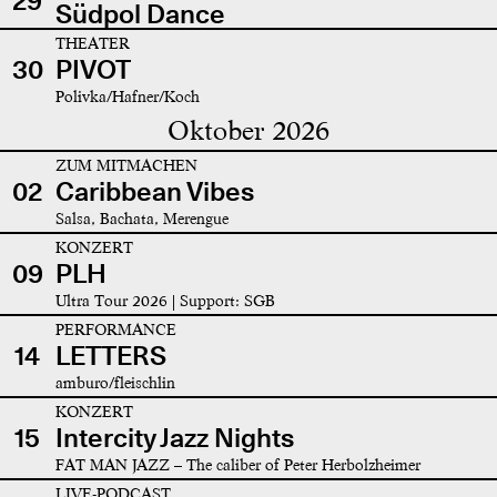
29
Südpol Dance
THEATER
30
PIVOT
Polivka/Hafner/Koch
Oktober 2026
ZUM MITMACHEN
02
Caribbean Vibes
Salsa, Bachata, Merengue
KONZERT
09
PLH
Ultra Tour 2026 | Support: SGB
PERFORMANCE
14
LETTERS
amburo/fleischlin
KONZERT
15
Intercity Jazz Nights
FAT MAN JAZZ – The caliber of Peter Herbolzheimer
LIVE-PODCAST