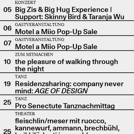
KONZERT
05
Big Zis & Big Hug Experience |
Support: Skinny Bird & Taranja Wu
GASTVERANSTALTUNG
06
Motel a Miio Pop-Up Sale
GASTVERANSTALTUNG
07
Motel a Miio Pop-Up Sale
ZUM MITMACHEN
10
the pleasure of walking through
the night
TANZ
19
Residenzsharing: company never
mind:
AGE OF DESIGN
TANZ
25
Pro Senectute Tanznachmittag
THEATER
fleischlin/meser mit ruocco,
kannewurf, ammann, brechbühl,
25