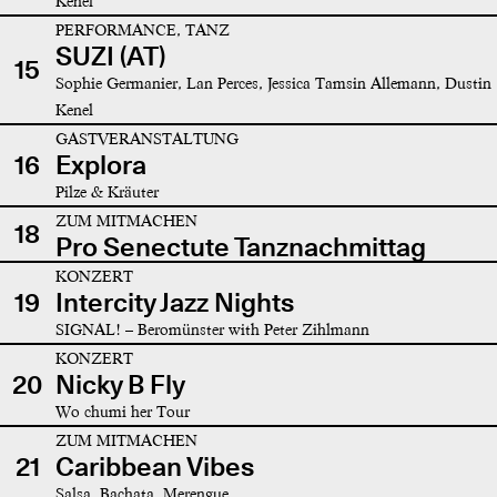
Kenel
PERFORMANCE, TANZ
SUZI (AT)
15
Sophie Germanier, Lan Perces, Jessica Tamsin Allemann, Dustin
Kenel
GASTVERANSTALTUNG
16
Explora
Pilze & Kräuter
ZUM MITMACHEN
18
Pro Senectute Tanznachmittag
KONZERT
19
Intercity Jazz Nights
SIGNAL! – Beromünster with Peter Zihlmann
KONZERT
20
Nicky B Fly
Wo chumi her Tour
ZUM MITMACHEN
21
Caribbean Vibes
Salsa, Bachata, Merengue