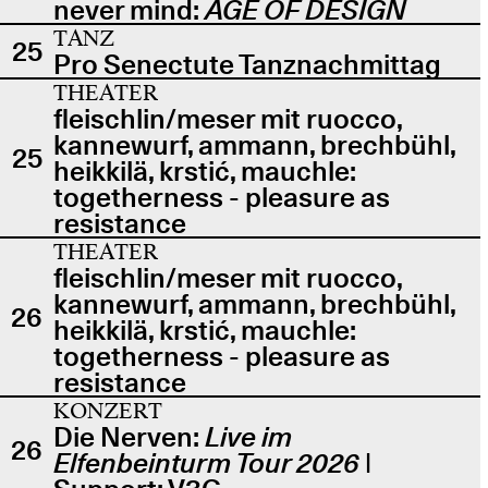
never mind:
AGE OF DESIGN
TANZ
25
Pro Senectute Tanznachmittag
THEATER
fleischlin/meser mit ruocco,
kannewurf, ammann, brechbühl,
25
heikkilä, krstić, mauchle:
togetherness - pleasure as
resistance
THEATER
fleischlin/meser mit ruocco,
kannewurf, ammann, brechbühl,
26
heikkilä, krstić, mauchle:
togetherness - pleasure as
resistance
KONZERT
Die Nerven:
Live im
26
Elfenbeinturm Tour 2026
|