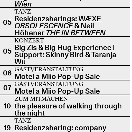
Wien
TANZ
Residenzsharings: WÆXE
05
OBSOLESCENCE
& Neil
Höhener
THE IN BETWEEN
KONZERT
Big Zis & Big Hug Experience |
05
Support: Skinny Bird & Taranja
Wu
GASTVERANSTALTUNG
06
Motel a Miio Pop-Up Sale
GASTVERANSTALTUNG
07
Motel a Miio Pop-Up Sale
ZUM MITMACHEN
10
the pleasure of walking through
the night
TANZ
19
Residenzsharing: company