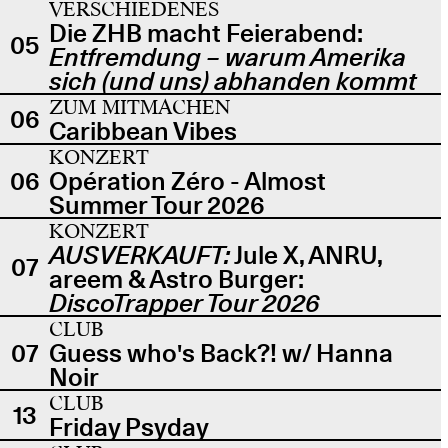
VERSCHIEDENES
Die ZHB macht Feierabend:
05
Entfremdung – warum Amerika
sich (und uns) abhanden kommt
ZUM MITMACHEN
06
Caribbean Vibes
KONZERT
06
Opération Zéro - Almost
Summer Tour 2026
KONZERT
AUSVERKAUFT:
Jule X, ANRU,
07
areem & Astro Burger:
DiscoTrapper Tour 2026
CLUB
07
Guess who's Back?! w/ Hanna
Noir
CLUB
13
Friday Psyday