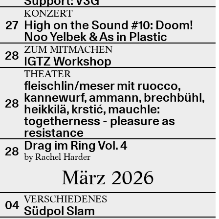
Support: V3G
KONZERT
27
High on the Sound #10: Doom!
Noo Yelbek & As in Plastic
ZUM MITMACHEN
28
IGTZ Workshop
THEATER
fleischlin/meser mit ruocco,
kannewurf, ammann, brechbühl,
28
heikkilä, krstić, mauchle:
togetherness - pleasure as
resistance
Drag im Ring Vol. 4
28
by Rachel Harder
März 2026
VERSCHIEDENES
04
Südpol Slam