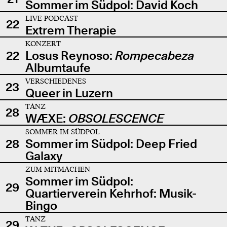
Sommer im Südpol: David Koch
LIVE-PODCAST
22
Extrem Therapie
KONZERT
22
Losus Reynoso:
Rompecabeza
Albumtaufe
VERSCHIEDENES
23
Queer in Luzern
TANZ
28
WÆXE:
OBSOLESCENCE
SOMMER IM SÜDPOL
28
Sommer im Südpol: Deep Fried
Galaxy
ZUM MITMACHEN
Sommer im Südpol:
29
Quartierverein Kehrhof: Musik-
Bingo
TANZ
29