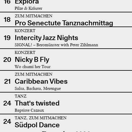
16
Explora
Pilze & Kräuter
ZUM MITMACHEN
18
Pro Senectute Tanznachmittag
KONZERT
19
Intercity Jazz Nights
SIGNAL! – Beromünster with Peter Zihlmann
KONZERT
20
Nicky B Fly
Wo chumi her Tour
ZUM MITMACHEN
21
Caribbean Vibes
Salsa, Bachata, Merengue
TANZ
24
That's twisted
Baptiste Cazaux
TANZ, ZUM MITMACHEN
24
Südpol Dance