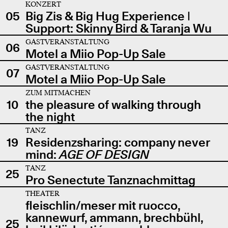
KONZERT
05
Big Zis & Big Hug Experience |
Support: Skinny Bird & Taranja Wu
GASTVERANSTALTUNG
06
Motel a Miio Pop-Up Sale
GASTVERANSTALTUNG
07
Motel a Miio Pop-Up Sale
ZUM MITMACHEN
10
the pleasure of walking through
the night
TANZ
19
Residenzsharing: company never
mind:
AGE OF DESIGN
TANZ
25
Pro Senectute Tanznachmittag
THEATER
fleischlin/meser mit ruocco,
kannewurf, ammann, brechbühl,
25