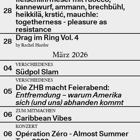
kannewurf, ammann, brechbühl,
28
heikkilä, krstić, mauchle:
togetherness - pleasure as
resistance
Drag im Ring Vol. 4
28
by Rachel Harder
März 2026
VERSCHIEDENES
04
Südpol Slam
VERSCHIEDENES
Die ZHB macht Feierabend:
05
Entfremdung – warum Amerika
sich (und uns) abhanden kommt
ZUM MITMACHEN
06
Caribbean Vibes
KONZERT
06
Opération Zéro - Almost Summer