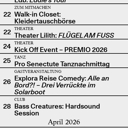
ZUM MITMACHEN
22
Walk-in Closet:
Kleidertauschbörse
THEATER
22
Theater Lilith:
FLÜGEL AM FUSS
THEATER
24
Kick Off Event – PREMIO 2026
TANZ
25
Pro Senectute Tanznachmittag
GASTVERANSTALTUNG
Explora Reise Comedy:
Alle an
26
Bord?! – Drei Verrückte im
Solarboot
CLUB
28
Bass Creatures: Hardsound
Session
April 2026