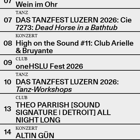
07
Wein im Ohr
TANZ
07
DAS TANZFEST LUZERN 2026: Cie
7273:
Dead Horse in a Bathtub
KONZERT
08
High on the Sound #11: Club Arielle
& Bruyante
CLUB
09
oneHSLU Fest 2026
TANZ
10
DAS TANZFEST LUZERN 2026:
Tanz-Workshops
CLUB
THEO PARRISH [SOUND
13
SIGNATURE | DETROIT] ALL
NIGHT LONG
KONZERT
14
ALTIN GÜN