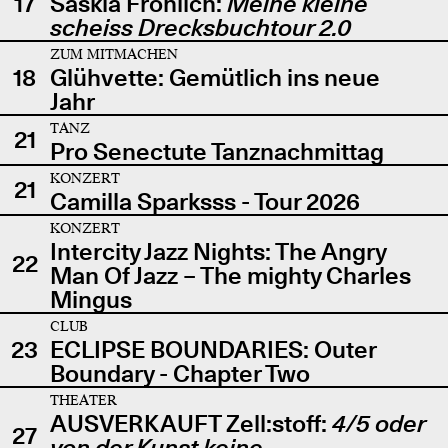
17
Saskia Fröhlich:
Meine kleine
scheiss Drecksbuchtour 2.0
ZUM MITMACHEN
18
Glühvette: Gemütlich ins neue
Jahr
TANZ
21
Pro Senectute Tanznachmittag
KONZERT
21
Camilla Sparksss - Tour 2026
KONZERT
Intercity Jazz Nights: The Angry
22
Man Of Jazz – The mighty Charles
Mingus
CLUB
23
ECLIPSE BOUNDARIES: Outer
Boundary - Chapter Two
THEATER
AUSVERKAUFT Zell:stoff:
4/5 oder
27
von der Kunst keine