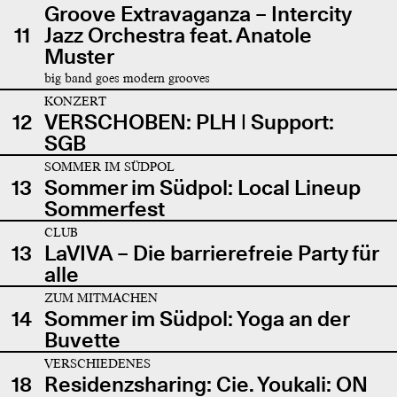
Groove Extravaganza – Intercity
11
Jazz Orchestra feat. Anatole
Muster
big band goes modern grooves
KONZERT
12
VERSCHOBEN: PLH | Support:
SGB
SOMMER IM SÜDPOL
13
Sommer im Südpol: Local Lineup
Sommerfest
CLUB
13
LaVIVA – Die barrierefreie Party für
alle
ZUM MITMACHEN
14
Sommer im Südpol: Yoga an der
Buvette
VERSCHIEDENES
18
Residenzsharing: Cie. Youkali: ON