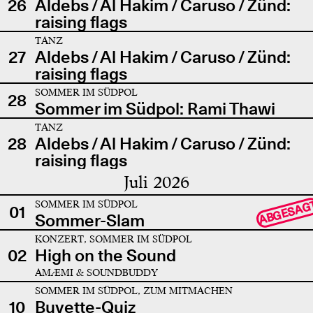
26
Aldebs / Al Hakim / Caruso / Zünd:
raising flags
TANZ
27
Aldebs / Al Hakim / Caruso / Zünd:
raising flags
SOMMER IM SÜDPOL
28
Sommer im Südpol: Rami Thawi
TANZ
28
Aldebs / Al Hakim / Caruso / Zünd:
raising flags
Juli 2026
SOMMER IM SÜDPOL
ABGESAG
01
Sommer-Slam
KONZERT, SOMMER IM SÜDPOL
02
High on the Sound
AMÆMI & SOUNDBUDDY
SOMMER IM SÜDPOL, ZUM MITMACHEN
10
Buvette-Quiz