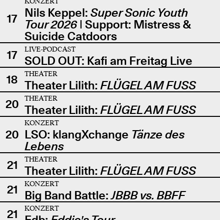
KONZERT
Nils Keppel:
Super Sonic Youth
17
Tour 2026
| Support: Mistress &
Suicide Catdoors
LIVE-PODCAST
17
SOLD OUT: Kafi am Freitag Live
THEATER
18
Theater Lilith:
FLÜGEL AM FUSS
THEATER
20
Theater Lilith:
FLÜGEL AM FUSS
KONZERT
20
LSO: klangXchange
Tänze des
Lebens
THEATER
21
Theater Lilith:
FLÜGEL AM FUSS
KONZERT
21
Big Band Battle:
JBBB vs. BBFF
KONZERT
21
Edb:
Eddie's Tour