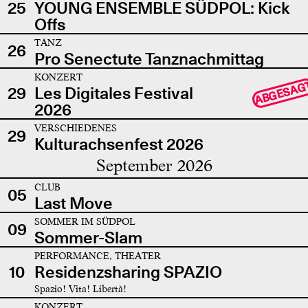
25
YOUNG ENSEMBLE SÜDPOL: Kick
Offs
TANZ
26
Pro Senectute Tanznachmittag
KONZERT
ABGESAG
29
Les Digitales Festival
2026
VERSCHIEDENES
29
Kulturachsenfest 2026
September 2026
CLUB
05
Last Move
SOMMER IM SÜDPOL
09
Sommer-Slam
PERFORMANCE, THEATER
10
Residenzsharing SPAZIO
Spazio! Vita! Libertà!
KONZERT