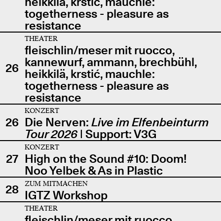
heikkilä, krstić, mauchle:
togetherness - pleasure as
resistance
THEATER
fleischlin/meser mit ruocco,
kannewurf, ammann, brechbühl,
26
heikkilä, krstić, mauchle:
togetherness - pleasure as
resistance
KONZERT
26
Die Nerven:
Live im Elfenbeinturm
Tour 2026
| Support: V3G
KONZERT
27
High on the Sound #10: Doom!
Noo Yelbek & As in Plastic
ZUM MITMACHEN
28
IGTZ Workshop
THEATER
fleischlin/meser mit ruocco,