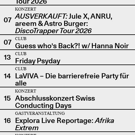
Tour 2026
KONZERT
AUSVERKAUFT:
Jule X, ANRU,
07
areem & Astro Burger:
DiscoTrapper Tour 2026
CLUB
07
Guess who's Back?! w/ Hanna Noir
CLUB
13
Friday Psyday
CLUB
14
LaVIVA – Die barrierefreie Party für
alle
KONZERT
15
Abschlusskonzert Swiss
Conducting Days
GASTVERANSTALTUNG
16
Explora Live Reportage:
Afrika
Extrem