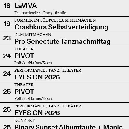
18
LaVIVA
Die barrierefreie Party für alle
SOMMER IM SÜDPOL, ZUM MITMACHEN
19
Crashkurs Selbstverteidigung
ZUM MITMACHEN
23
Pro Senectute Tanznachmittag
THEATER
24
PIVOT
Polivka/Hafner/Koch
PERFORMANCE, TANZ, THEATER
24
EYES ON 2026
THEATER
25
PIVOT
Polivka/Hafner/Koch
PERFORMANCE, TANZ, THEATER
25
EYES ON 2026
KONZERT
25
Binary Sunset Albumtaufe + Manic