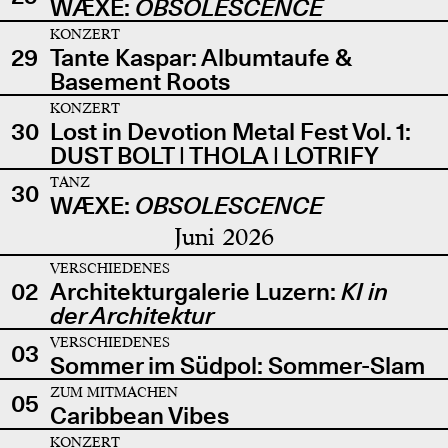
WÆXE:
OBSOLESCENCE
KONZERT
29
Tante Kaspar: Albumtaufe &
Basement Roots
KONZERT
30
Lost in Devotion Metal Fest Vol. 1:
DUST BOLT | THOLA | LOTRIFY
TANZ
30
WÆXE:
OBSOLESCENCE
Juni 2026
VERSCHIEDENES
02
Architekturgalerie Luzern:
KI in
der Architektur
VERSCHIEDENES
03
Sommer im Südpol: Sommer-Slam
ZUM MITMACHEN
05
Caribbean Vibes
KONZERT