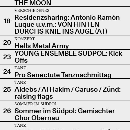
THE MOON
VERSCHIEDENES
Residenzsharing: Antonio Ramón
18
Luque u.v.m.: VON HINTEN
DURCHS KNIE INS AUGE (AT)
KONZERT
20
Hells Metal Army
YOUNG ENSEMBLE SÜDPOL: Kick
23
Offs
TANZ
24
Pro Senectute Tanznachmittag
TANZ
25
Aldebs / Al Hakim / Caruso / Zünd:
raising flags
SOMMER IM SÜDPOL
26
Sommer im Südpol: Gemischter
Chor Obernau
TANZ