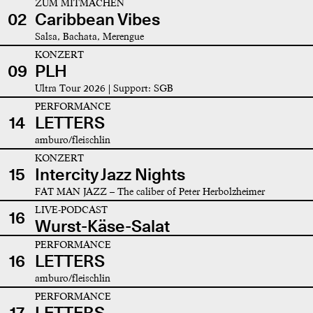
ZUM MITMACHEN
02
Caribbean Vibes
Salsa, Bachata, Merengue
KONZERT
09
PLH
Ultra Tour 2026 | Support: SGB
PERFORMANCE
14
LETTERS
amburo/fleischlin
KONZERT
15
Intercity Jazz Nights
FAT MAN JAZZ – The caliber of Peter Herbolzheimer
LIVE-PODCAST
16
Wurst-Käse-Salat
PERFORMANCE
16
LETTERS
amburo/fleischlin
PERFORMANCE
17
LETTERS