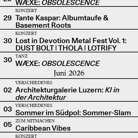
WÆXE:
OBSOLESCENCE
KONZERT
29
Tante Kaspar: Albumtaufe &
Basement Roots
KONZERT
30
Lost in Devotion Metal Fest Vol. 1:
DUST BOLT | THOLA | LOTRIFY
TANZ
30
WÆXE:
OBSOLESCENCE
Juni 2026
VERSCHIEDENES
02
Architekturgalerie Luzern:
KI in
der Architektur
VERSCHIEDENES
03
Sommer im Südpol: Sommer-Slam
ZUM MITMACHEN
05
Caribbean Vibes
KONZERT