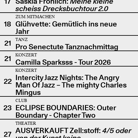
17
Saskia Fröhlich:
Meine kleine
scheiss Drecksbuchtour 2.0
ZUM MITMACHEN
18
Glühvette: Gemütlich ins neue
Jahr
TANZ
21
Pro Senectute Tanznachmittag
KONZERT
21
Camilla Sparksss - Tour 2026
KONZERT
Intercity Jazz Nights: The Angry
22
Man Of Jazz – The mighty Charles
Mingus
CLUB
23
ECLIPSE BOUNDARIES: Outer
Boundary - Chapter Two
THEATER
AUSVERKAUFT Zell:stoff:
4/5 oder
27
von der Kunst keine