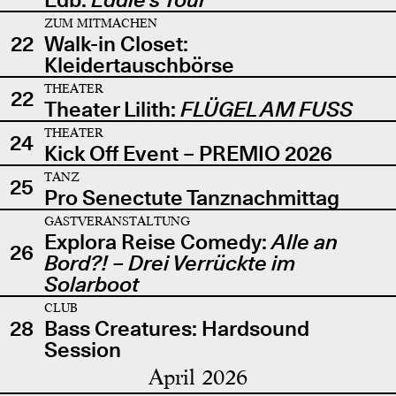
ZUM MITMACHEN
22
Walk-in Closet:
Kleidertauschbörse
THEATER
22
Theater Lilith:
FLÜGEL AM FUSS
THEATER
24
Kick Off Event – PREMIO 2026
TANZ
25
Pro Senectute Tanznachmittag
GASTVERANSTALTUNG
Explora Reise Comedy:
Alle an
26
Bord?! – Drei Verrückte im
Solarboot
CLUB
28
Bass Creatures: Hardsound
Session
April 2026