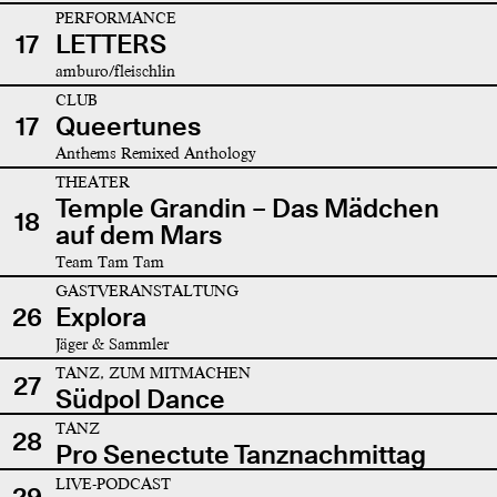
PERFORMANCE
17
LETTERS
amburo/fleischlin
CLUB
17
Queertunes
Anthems Remixed Anthology
THEATER
Temple Grandin – Das Mädchen
18
auf dem Mars
Team Tam Tam
GASTVERANSTALTUNG
26
Explora
Jäger & Sammler
TANZ, ZUM MITMACHEN
27
Südpol Dance
TANZ
28
Pro Senectute Tanznachmittag
LIVE-PODCAST
29