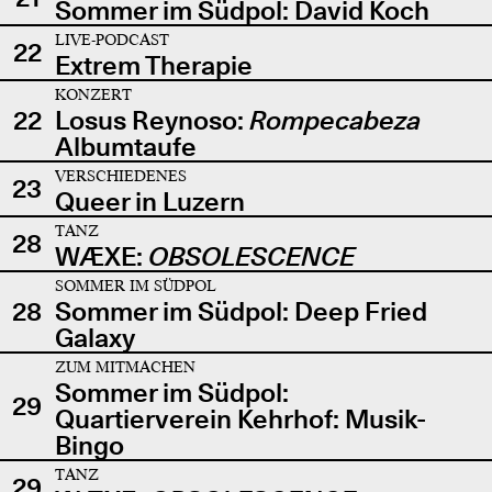
Sommer im Südpol: David Koch
LIVE-PODCAST
22
Extrem Therapie
KONZERT
22
Losus Reynoso:
Rompecabeza
Albumtaufe
VERSCHIEDENES
23
Queer in Luzern
TANZ
28
WÆXE:
OBSOLESCENCE
SOMMER IM SÜDPOL
28
Sommer im Südpol: Deep Fried
Galaxy
ZUM MITMACHEN
Sommer im Südpol:
29
Quartierverein Kehrhof: Musik-
Bingo
TANZ
29