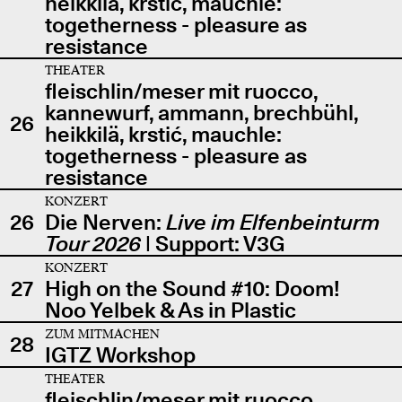
heikkilä, krstić, mauchle:
togetherness - pleasure as
resistance
THEATER
fleischlin/meser mit ruocco,
kannewurf, ammann, brechbühl,
26
heikkilä, krstić, mauchle:
togetherness - pleasure as
resistance
KONZERT
26
Die Nerven:
Live im Elfenbeinturm
Tour 2026
| Support: V3G
KONZERT
27
High on the Sound #10: Doom!
Noo Yelbek & As in Plastic
ZUM MITMACHEN
28
IGTZ Workshop
THEATER
fleischlin/meser mit ruocco,