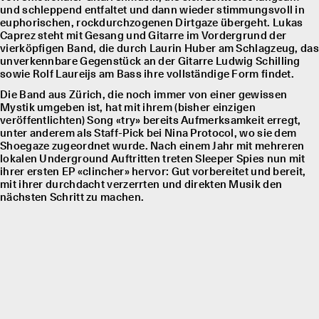
und schleppend entfaltet und dann wieder stimmungsvoll in
euphorischen, rockdurchzogenen Dirtgaze übergeht. Lukas
Caprez steht mit Gesang und Gitarre im Vordergrund der
vierköpfigen Band, die durch Laurin Huber am Schlagzeug, das
unverkennbare Gegenstück an der Gitarre Ludwig Schilling
sowie Rolf Laureĳs am Bass ihre vollständige Form findet.
Die Band aus Zürich, die noch immer von einer gewissen
Mystik umgeben ist, hat mit ihrem (bisher einzigen
veröffentlichten) Song «try» bereits Aufmerksamkeit erregt,
unter anderem als Staff-Pick bei Nina Protocol, wo sie dem
Shoegaze zugeordnet wurde. Nach einem Jahr mit mehreren
lokalen Underground Auftritten treten Sleeper Spies nun mit
ihrer ersten EP «clincher» hervor: Gut vorbereitet und bereit,
mit ihrer durchdacht verzerrten und direkten Musik den
nächsten Schritt zu machen.