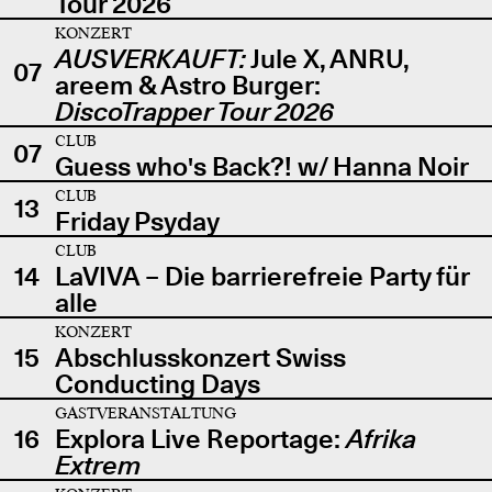
Tour 2026
KONZERT
AUSVERKAUFT:
Jule X, ANRU,
07
areem & Astro Burger:
DiscoTrapper Tour 2026
CLUB
07
Guess who's Back?! w/ Hanna Noir
CLUB
13
Friday Psyday
CLUB
14
LaVIVA – Die barrierefreie Party für
alle
KONZERT
15
Abschlusskonzert Swiss
Conducting Days
GASTVERANSTALTUNG
16
Explora Live Reportage:
Afrika
Extrem