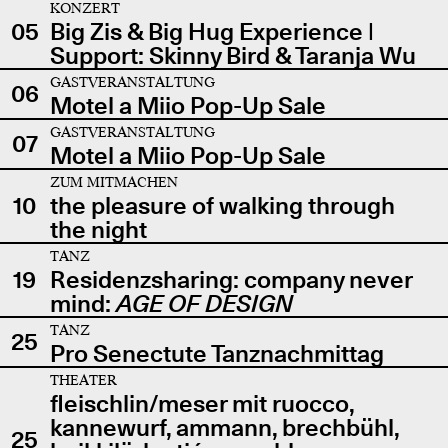
KONZERT
05
Big Zis & Big Hug Experience |
Support: Skinny Bird & Taranja Wu
GASTVERANSTALTUNG
06
Motel a Miio Pop-Up Sale
GASTVERANSTALTUNG
07
Motel a Miio Pop-Up Sale
ZUM MITMACHEN
10
the pleasure of walking through
the night
TANZ
19
Residenzsharing: company never
mind:
AGE OF DESIGN
TANZ
25
Pro Senectute Tanznachmittag
THEATER
fleischlin/meser mit ruocco,
kannewurf, ammann, brechbühl,
25