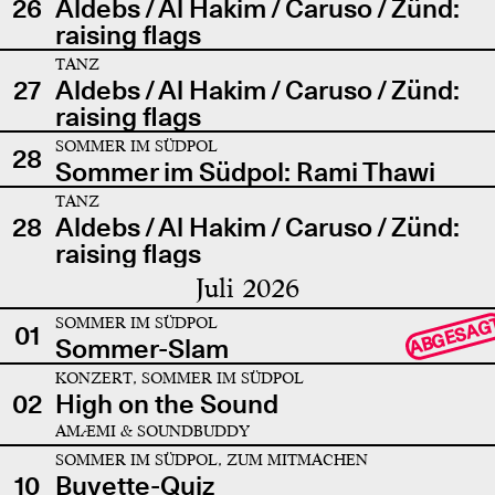
26
Aldebs / Al Hakim / Caruso / Zünd:
raising flags
TANZ
27
Aldebs / Al Hakim / Caruso / Zünd:
raising flags
SOMMER IM SÜDPOL
28
Sommer im Südpol: Rami Thawi
TANZ
28
Aldebs / Al Hakim / Caruso / Zünd:
raising flags
Juli 2026
SOMMER IM SÜDPOL
ABGESAG
01
Sommer-Slam
KONZERT, SOMMER IM SÜDPOL
02
High on the Sound
AMÆMI & SOUNDBUDDY
SOMMER IM SÜDPOL, ZUM MITMACHEN
10
Buvette-Quiz