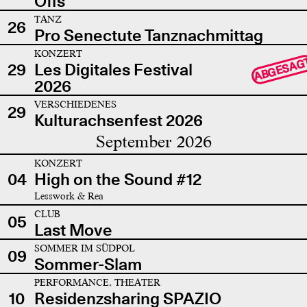
Offs
TANZ
26
Pro Senectute Tanznachmittag
KONZERT
ABGESAG
29
Les Digitales Festival
2026
VERSCHIEDENES
29
Kulturachsenfest 2026
September 2026
KONZERT
04
High on the Sound #12
Lesswork & Rea
CLUB
05
Last Move
SOMMER IM SÜDPOL
09
Sommer-Slam
PERFORMANCE, THEATER
10
Residenzsharing SPAZIO