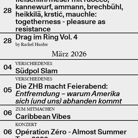
kannewurf, ammann, brechbühl,
28
heikkilä, krstić, mauchle:
togetherness - pleasure as
resistance
Drag im Ring Vol. 4
28
by Rachel Harder
März 2026
VERSCHIEDENES
04
Südpol Slam
VERSCHIEDENES
Die ZHB macht Feierabend:
05
Entfremdung – warum Amerika
sich (und uns) abhanden kommt
ZUM MITMACHEN
06
Caribbean Vibes
KONZERT
06
Opération Zéro - Almost Summer