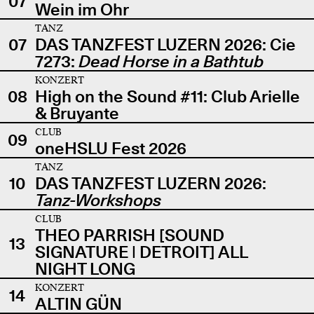
07
Wein im Ohr
TANZ
07
DAS TANZFEST LUZERN 2026: Cie
7273:
Dead Horse in a Bathtub
KONZERT
08
High on the Sound #11: Club Arielle
& Bruyante
CLUB
09
oneHSLU Fest 2026
TANZ
10
DAS TANZFEST LUZERN 2026:
Tanz-Workshops
CLUB
THEO PARRISH [SOUND
13
SIGNATURE | DETROIT] ALL
NIGHT LONG
KONZERT
14
ALTIN GÜN