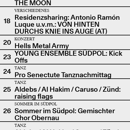
THE MOON
VERSCHIEDENES
Residenzsharing: Antonio Ramón
18
Luque u.v.m.: VON HINTEN
DURCHS KNIE INS AUGE (AT)
KONZERT
20
Hells Metal Army
YOUNG ENSEMBLE SÜDPOL: Kick
23
Offs
TANZ
24
Pro Senectute Tanznachmittag
TANZ
25
Aldebs / Al Hakim / Caruso / Zünd:
raising flags
SOMMER IM SÜDPOL
26
Sommer im Südpol: Gemischter
Chor Obernau
TANZ