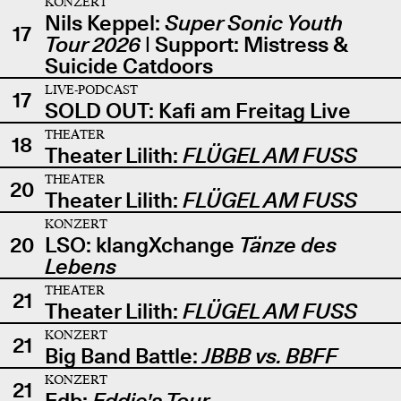
KONZERT
Nils Keppel:
Super Sonic Youth
17
Tour 2026
| Support: Mistress &
Suicide Catdoors
LIVE-PODCAST
17
SOLD OUT: Kafi am Freitag Live
THEATER
18
Theater Lilith:
FLÜGEL AM FUSS
THEATER
20
Theater Lilith:
FLÜGEL AM FUSS
KONZERT
20
LSO: klangXchange
Tänze des
Lebens
THEATER
21
Theater Lilith:
FLÜGEL AM FUSS
KONZERT
21
Big Band Battle:
JBBB vs. BBFF
KONZERT
21
Edb:
Eddie's Tour