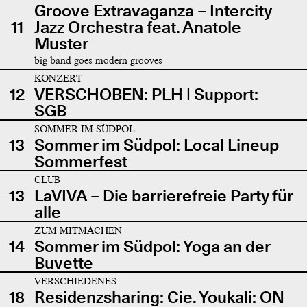
Groove Extravaganza – Intercity
11
Jazz Orchestra feat. Anatole
Muster
big band goes modern grooves
KONZERT
12
VERSCHOBEN: PLH | Support:
SGB
SOMMER IM SÜDPOL
13
Sommer im Südpol: Local Lineup
Sommerfest
CLUB
13
LaVIVA – Die barrierefreie Party für
alle
ZUM MITMACHEN
14
Sommer im Südpol: Yoga an der
Buvette
VERSCHIEDENES
18
Residenzsharing: Cie. Youkali: ON