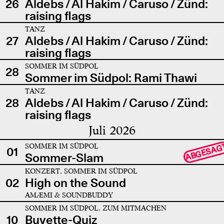
26
Aldebs / Al Hakim / Caruso / Zünd:
raising flags
TANZ
27
Aldebs / Al Hakim / Caruso / Zünd:
raising flags
SOMMER IM SÜDPOL
28
Sommer im Südpol: Rami Thawi
TANZ
28
Aldebs / Al Hakim / Caruso / Zünd:
raising flags
Juli 2026
SOMMER IM SÜDPOL
ABGESAG
01
Sommer-Slam
KONZERT, SOMMER IM SÜDPOL
02
High on the Sound
AMÆMI & SOUNDBUDDY
SOMMER IM SÜDPOL, ZUM MITMACHEN
10
Buvette-Quiz