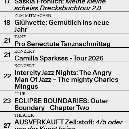
17
Saskia Fröhlich:
Meine kleine
scheiss Drecksbuchtour 2.0
ZUM MITMACHEN
18
Glühvette: Gemütlich ins neue
Jahr
TANZ
21
Pro Senectute Tanznachmittag
KONZERT
21
Camilla Sparksss - Tour 2026
KONZERT
Intercity Jazz Nights: The Angry
22
Man Of Jazz – The mighty Charles
Mingus
CLUB
23
ECLIPSE BOUNDARIES: Outer
Boundary - Chapter Two
THEATER
AUSVERKAUFT Zell:stoff:
4/5 oder
27
von der Kunst keine