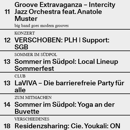
Groove Extravaganza – Intercity
11
Jazz Orchestra feat. Anatole
Muster
big band goes modern grooves
KONZERT
12
VERSCHOBEN: PLH | Support:
SGB
SOMMER IM SÜDPOL
13
Sommer im Südpol: Local Lineup
Sommerfest
CLUB
13
LaVIVA – Die barrierefreie Party für
alle
ZUM MITMACHEN
14
Sommer im Südpol: Yoga an der
Buvette
VERSCHIEDENES
18
Residenzsharing: Cie. Youkali: ON