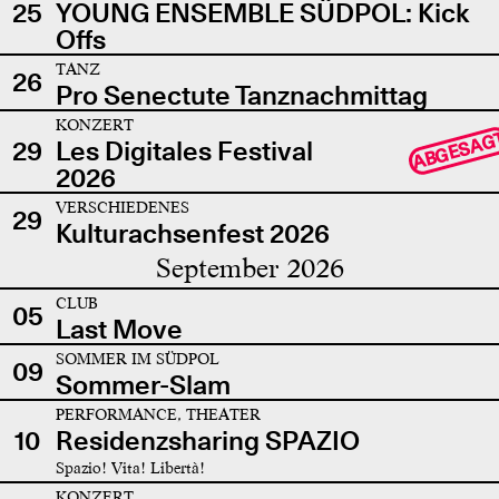
25
YOUNG ENSEMBLE SÜDPOL: Kick
Offs
TANZ
26
Pro Senectute Tanznachmittag
KONZERT
ABGESAG
29
Les Digitales Festival
2026
VERSCHIEDENES
29
Kulturachsenfest 2026
September 2026
CLUB
05
Last Move
SOMMER IM SÜDPOL
09
Sommer-Slam
PERFORMANCE, THEATER
10
Residenzsharing SPAZIO
Spazio! Vita! Libertà!
KONZERT