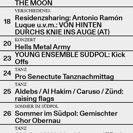
THE MOON
VERSCHIEDENES
Residenzsharing: Antonio Ramón
18
Luque u.v.m.: VON HINTEN
DURCHS KNIE INS AUGE (AT)
KONZERT
20
Hells Metal Army
YOUNG ENSEMBLE SÜDPOL: Kick
23
Offs
TANZ
24
Pro Senectute Tanznachmittag
TANZ
25
Aldebs / Al Hakim / Caruso / Zünd:
raising flags
SOMMER IM SÜDPOL
26
Sommer im Südpol: Gemischter
Chor Obernau
TANZ