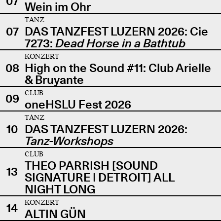
07
Wein im Ohr
TANZ
07
DAS TANZFEST LUZERN 2026: Cie
7273:
Dead Horse in a Bathtub
KONZERT
08
High on the Sound #11: Club Arielle
& Bruyante
CLUB
09
oneHSLU Fest 2026
TANZ
10
DAS TANZFEST LUZERN 2026:
Tanz-Workshops
CLUB
THEO PARRISH [SOUND
13
SIGNATURE | DETROIT] ALL
NIGHT LONG
KONZERT
14
ALTIN GÜN