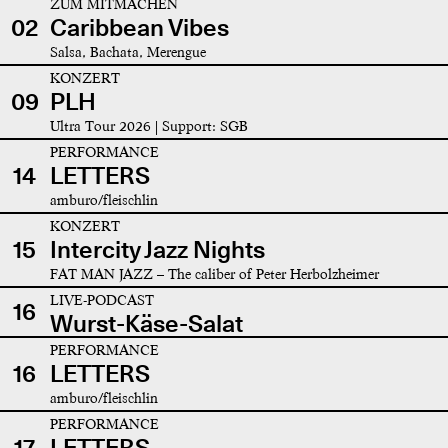
ZUM MITMACHEN
02
Caribbean Vibes
Salsa, Bachata, Merengue
KONZERT
09
PLH
Ultra Tour 2026 | Support: SGB
PERFORMANCE
14
LETTERS
amburo/fleischlin
KONZERT
15
Intercity Jazz Nights
FAT MAN JAZZ – The caliber of Peter Herbolzheimer
LIVE-PODCAST
16
Wurst-Käse-Salat
PERFORMANCE
16
LETTERS
amburo/fleischlin
PERFORMANCE
17
LETTERS