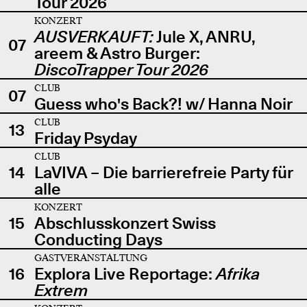
Tour 2026
KONZERT
AUSVERKAUFT:
Jule X, ANRU,
07
areem & Astro Burger:
DiscoTrapper Tour 2026
CLUB
07
Guess who's Back?! w/ Hanna Noir
CLUB
13
Friday Psyday
CLUB
14
LaVIVA – Die barrierefreie Party für
alle
KONZERT
15
Abschlusskonzert Swiss
Conducting Days
GASTVERANSTALTUNG
16
Explora Live Reportage:
Afrika
Extrem