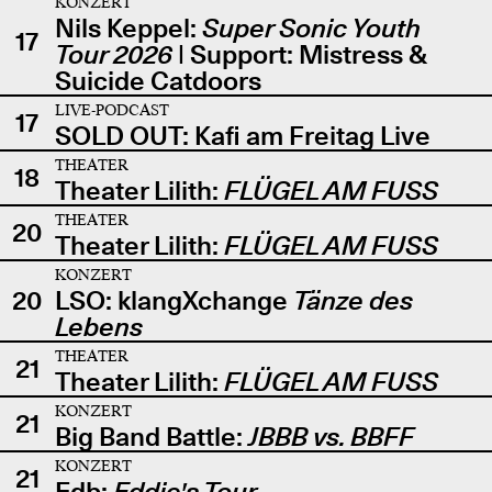
KONZERT
Nils Keppel:
Super Sonic Youth
17
Tour 2026
| Support: Mistress &
Suicide Catdoors
LIVE-PODCAST
17
SOLD OUT: Kafi am Freitag Live
THEATER
18
Theater Lilith:
FLÜGEL AM FUSS
THEATER
20
Theater Lilith:
FLÜGEL AM FUSS
KONZERT
20
LSO: klangXchange
Tänze des
Lebens
THEATER
21
Theater Lilith:
FLÜGEL AM FUSS
KONZERT
21
Big Band Battle:
JBBB vs. BBFF
KONZERT
21
Edb:
Eddie's Tour