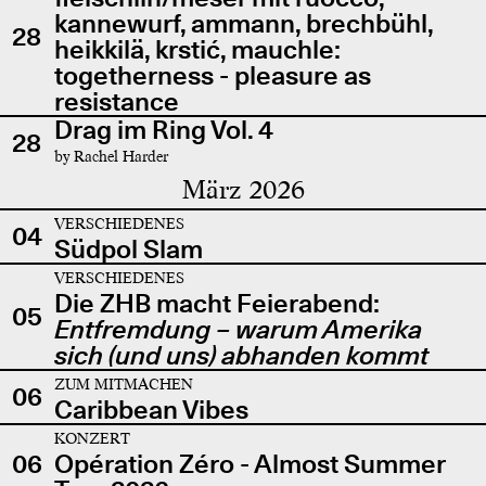
kannewurf, ammann, brechbühl,
28
heikkilä, krstić, mauchle:
togetherness - pleasure as
resistance
Drag im Ring Vol. 4
28
by Rachel Harder
März 2026
VERSCHIEDENES
04
Südpol Slam
VERSCHIEDENES
Die ZHB macht Feierabend:
05
Entfremdung – warum Amerika
sich (und uns) abhanden kommt
ZUM MITMACHEN
06
Caribbean Vibes
KONZERT
06
Opération Zéro - Almost Summer