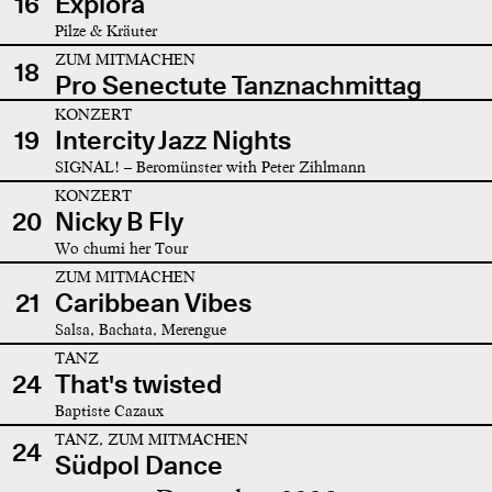
16
Explora
Pilze & Kräuter
ZUM MITMACHEN
18
Pro Senectute Tanznachmittag
KONZERT
19
Intercity Jazz Nights
SIGNAL! – Beromünster with Peter Zihlmann
KONZERT
20
Nicky B Fly
Wo chumi her Tour
ZUM MITMACHEN
21
Caribbean Vibes
Salsa, Bachata, Merengue
TANZ
24
That's twisted
Baptiste Cazaux
TANZ, ZUM MITMACHEN
24
Südpol Dance