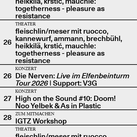
heikkilä, krstić, mauchle:
togetherness - pleasure as
resistance
THEATER
fleischlin/meser mit ruocco,
kannewurf, ammann, brechbühl,
26
heikkilä, krstić, mauchle:
togetherness - pleasure as
resistance
KONZERT
26
Die Nerven:
Live im Elfenbeinturm
Tour 2026
| Support: V3G
KONZERT
27
High on the Sound #10: Doom!
Noo Yelbek & As in Plastic
ZUM MITMACHEN
28
IGTZ Workshop
THEATER
fleischlin/meser mit ruocco,