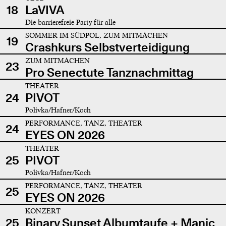
18
LaVIVA
Die barrierefreie Party für alle
SOMMER IM SÜDPOL, ZUM MITMACHEN
19
Crashkurs Selbstverteidigung
ZUM MITMACHEN
23
Pro Senectute Tanznachmittag
THEATER
24
PIVOT
Polivka/Hafner/Koch
PERFORMANCE, TANZ, THEATER
24
EYES ON 2026
THEATER
25
PIVOT
Polivka/Hafner/Koch
PERFORMANCE, TANZ, THEATER
25
EYES ON 2026
KONZERT
25
Binary Sunset Albumtaufe + Manic