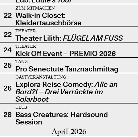
ZUM MITMACHEN
22
Walk-in Closet:
Kleidertauschbörse
THEATER
22
Theater Lilith:
FLÜGEL AM FUSS
THEATER
24
Kick Off Event – PREMIO 2026
TANZ
25
Pro Senectute Tanznachmittag
GASTVERANSTALTUNG
Explora Reise Comedy:
Alle an
26
Bord?! – Drei Verrückte im
Solarboot
CLUB
28
Bass Creatures: Hardsound
Session
April 2026