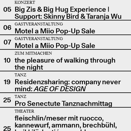
KONZERT
05
Big Zis & Big Hug Experience |
Support: Skinny Bird & Taranja Wu
GASTVERANSTALTUNG
06
Motel a Miio Pop-Up Sale
GASTVERANSTALTUNG
07
Motel a Miio Pop-Up Sale
ZUM MITMACHEN
10
the pleasure of walking through
the night
TANZ
19
Residenzsharing: company never
mind:
AGE OF DESIGN
TANZ
25
Pro Senectute Tanznachmittag
THEATER
fleischlin/meser mit ruocco,
kannewurf, ammann, brechbühl,
25