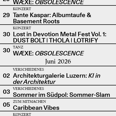
WÆXE:
OBSOLESCENCE
KONZERT
29
Tante Kaspar: Albumtaufe &
Basement Roots
KONZERT
30
Lost in Devotion Metal Fest Vol. 1:
DUST BOLT | THOLA | LOTRIFY
TANZ
30
WÆXE:
OBSOLESCENCE
Juni 2026
VERSCHIEDENES
02
Architekturgalerie Luzern:
KI in
der Architektur
VERSCHIEDENES
03
Sommer im Südpol: Sommer-Slam
ZUM MITMACHEN
05
Caribbean Vibes
KONZERT