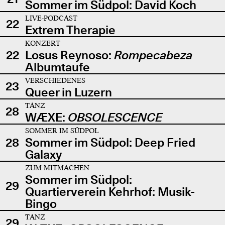
Sommer im Südpol: David Koch
LIVE-PODCAST
22
Extrem Therapie
KONZERT
22
Losus Reynoso:
Rompecabeza
Albumtaufe
VERSCHIEDENES
23
Queer in Luzern
TANZ
28
WÆXE:
OBSOLESCENCE
SOMMER IM SÜDPOL
28
Sommer im Südpol: Deep Fried
Galaxy
ZUM MITMACHEN
Sommer im Südpol:
29
Quartierverein Kehrhof: Musik-
Bingo
TANZ
29