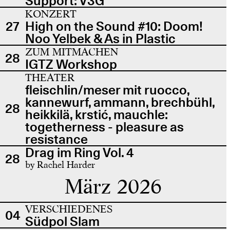
Support: V3G
KONZERT
27
High on the Sound #10: Doom!
Noo Yelbek & As in Plastic
ZUM MITMACHEN
28
IGTZ Workshop
THEATER
fleischlin/meser mit ruocco,
kannewurf, ammann, brechbühl,
28
heikkilä, krstić, mauchle:
togetherness - pleasure as
resistance
Drag im Ring Vol. 4
28
by Rachel Harder
März 2026
VERSCHIEDENES
04
Südpol Slam