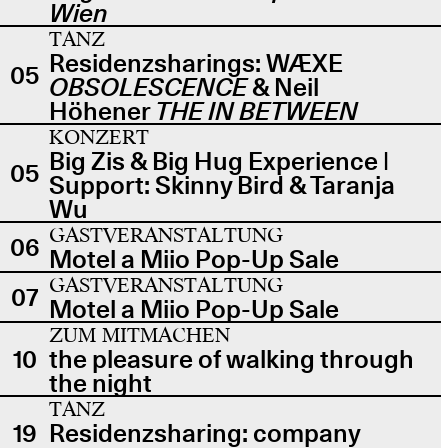
Wien
TANZ
Residenzsharings: WÆXE
05
OBSOLESCENCE
& Neil
Höhener
THE IN BETWEEN
KONZERT
Big Zis & Big Hug Experience |
05
Support: Skinny Bird & Taranja
Wu
GASTVERANSTALTUNG
06
Motel a Miio Pop-Up Sale
GASTVERANSTALTUNG
07
Motel a Miio Pop-Up Sale
ZUM MITMACHEN
10
the pleasure of walking through
the night
TANZ
19
Residenzsharing: company