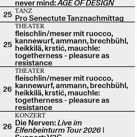
never mind:
AGE OF DESIGN
TANZ
25
Pro Senectute Tanznachmittag
THEATER
fleischlin/meser mit ruocco,
kannewurf, ammann, brechbühl,
25
heikkilä, krstić, mauchle:
togetherness - pleasure as
resistance
THEATER
fleischlin/meser mit ruocco,
kannewurf, ammann, brechbühl,
26
heikkilä, krstić, mauchle:
togetherness - pleasure as
resistance
KONZERT
Die Nerven:
Live im
26
Elfenbeinturm Tour 2026
|