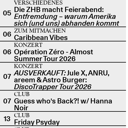
VERSCHIEDENES
Die ZHB macht Feierabend:
05
Entfremdung – warum Amerika
sich (und uns) abhanden kommt
ZUM MITMACHEN
06
Caribbean Vibes
KONZERT
06
Opération Zéro - Almost
Summer Tour 2026
KONZERT
AUSVERKAUFT:
Jule X, ANRU,
07
areem & Astro Burger:
DiscoTrapper Tour 2026
CLUB
07
Guess who's Back?! w/ Hanna
Noir
CLUB
13
Friday Psyday