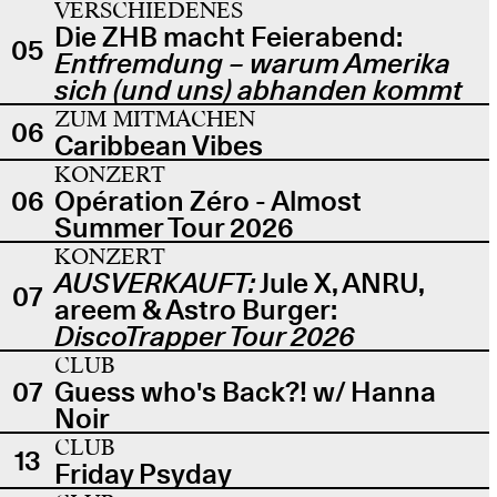
VERSCHIEDENES
Die ZHB macht Feierabend:
05
Entfremdung – warum Amerika
sich (und uns) abhanden kommt
ZUM MITMACHEN
06
Caribbean Vibes
KONZERT
06
Opération Zéro - Almost
Summer Tour 2026
KONZERT
AUSVERKAUFT:
Jule X, ANRU,
07
areem & Astro Burger:
DiscoTrapper Tour 2026
CLUB
07
Guess who's Back?! w/ Hanna
Noir
CLUB
13
Friday Psyday