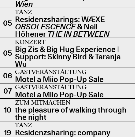
Wien
TANZ
Residenzsharings: WÆXE
05
OBSOLESCENCE
& Neil
Höhener
THE IN BETWEEN
KONZERT
Big Zis & Big Hug Experience |
05
Support: Skinny Bird & Taranja
Wu
GASTVERANSTALTUNG
06
Motel a Miio Pop-Up Sale
GASTVERANSTALTUNG
07
Motel a Miio Pop-Up Sale
ZUM MITMACHEN
10
the pleasure of walking through
the night
TANZ
19
Residenzsharing: company