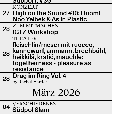
Support: V3G
KONZERT
27
High on the Sound #10: Doom!
Noo Yelbek & As in Plastic
ZUM MITMACHEN
28
IGTZ Workshop
THEATER
fleischlin/meser mit ruocco,
kannewurf, ammann, brechbühl,
28
heikkilä, krstić, mauchle:
togetherness - pleasure as
resistance
Drag im Ring Vol. 4
28
by Rachel Harder
März 2026
VERSCHIEDENES
04
Südpol Slam