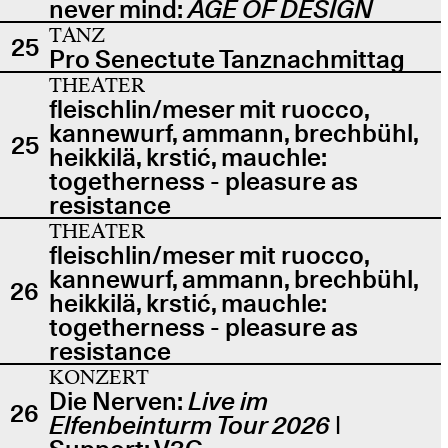
never mind:
AGE OF DESIGN
TANZ
25
Pro Senectute Tanznachmittag
THEATER
fleischlin/meser mit ruocco,
kannewurf, ammann, brechbühl,
25
heikkilä, krstić, mauchle:
togetherness - pleasure as
resistance
THEATER
fleischlin/meser mit ruocco,
kannewurf, ammann, brechbühl,
26
heikkilä, krstić, mauchle:
togetherness - pleasure as
resistance
KONZERT
Die Nerven:
Live im
26
Elfenbeinturm Tour 2026
|