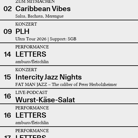
ZUM MITMACHEN
02
Caribbean Vibes
Salsa, Bachata, Merengue
KONZERT
09
PLH
Ultra Tour 2026 | Support: SGB
PERFORMANCE
14
LETTERS
amburo/fleischlin
KONZERT
15
Intercity Jazz Nights
FAT MAN JAZZ – The caliber of Peter Herbolzheimer
LIVE-PODCAST
16
Wurst-Käse-Salat
PERFORMANCE
16
LETTERS
amburo/fleischlin
PERFORMANCE
17
LETTERS