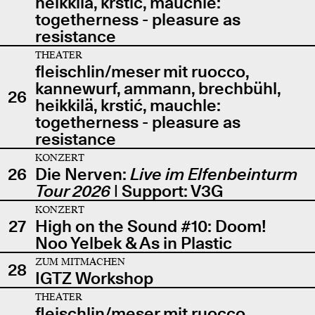
heikkilä, krstić, mauchle:
togetherness - pleasure as
resistance
THEATER
fleischlin/meser mit ruocco,
kannewurf, ammann, brechbühl,
26
heikkilä, krstić, mauchle:
togetherness - pleasure as
resistance
KONZERT
26
Die Nerven:
Live im Elfenbeinturm
Tour 2026
| Support: V3G
KONZERT
27
High on the Sound #10: Doom!
Noo Yelbek & As in Plastic
ZUM MITMACHEN
28
IGTZ Workshop
THEATER
fleischlin/meser mit ruocco,