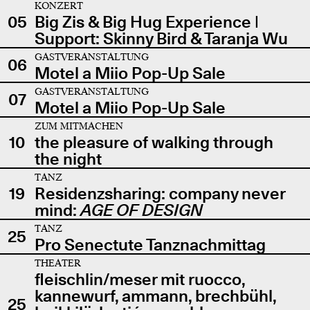
KONZERT
05
Big Zis & Big Hug Experience |
Support: Skinny Bird & Taranja Wu
GASTVERANSTALTUNG
06
Motel a Miio Pop-Up Sale
GASTVERANSTALTUNG
07
Motel a Miio Pop-Up Sale
ZUM MITMACHEN
10
the pleasure of walking through
the night
TANZ
19
Residenzsharing: company never
mind:
AGE OF DESIGN
TANZ
25
Pro Senectute Tanznachmittag
THEATER
fleischlin/meser mit ruocco,
kannewurf, ammann, brechbühl,
25