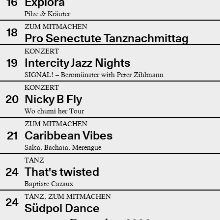
16
Explora
Pilze & Kräuter
ZUM MITMACHEN
18
Pro Senectute Tanznachmittag
KONZERT
19
Intercity Jazz Nights
SIGNAL! – Beromünster with Peter Zihlmann
KONZERT
20
Nicky B Fly
Wo chumi her Tour
ZUM MITMACHEN
21
Caribbean Vibes
Salsa, Bachata, Merengue
TANZ
24
That's twisted
Baptiste Cazaux
TANZ, ZUM MITMACHEN
24
Südpol Dance