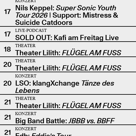
KONZERT
Nils Keppel:
Super Sonic Youth
17
Tour 2026
| Support: Mistress &
Suicide Catdoors
LIVE-PODCAST
17
SOLD OUT: Kafi am Freitag Live
THEATER
18
Theater Lilith:
FLÜGEL AM FUSS
THEATER
20
Theater Lilith:
FLÜGEL AM FUSS
KONZERT
20
LSO: klangXchange
Tänze des
Lebens
THEATER
21
Theater Lilith:
FLÜGEL AM FUSS
KONZERT
21
Big Band Battle:
JBBB vs. BBFF
KONZERT
21
Edb:
Eddie's Tour