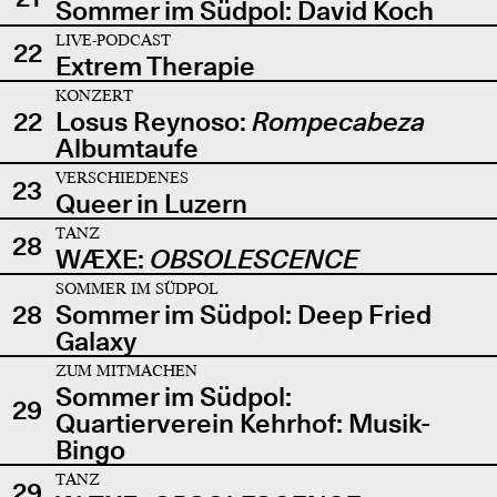
Sommer im Südpol: David Koch
LIVE-PODCAST
22
Extrem Therapie
KONZERT
22
Losus Reynoso:
Rompecabeza
Albumtaufe
VERSCHIEDENES
23
Queer in Luzern
TANZ
28
WÆXE:
OBSOLESCENCE
SOMMER IM SÜDPOL
28
Sommer im Südpol: Deep Fried
Galaxy
ZUM MITMACHEN
Sommer im Südpol:
29
Quartierverein Kehrhof: Musik-
Bingo
TANZ
29