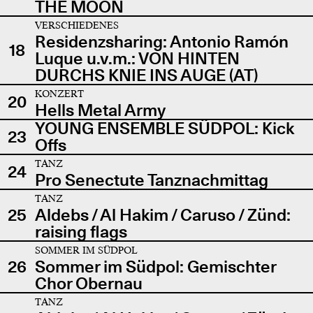
THE MOON
VERSCHIEDENES
Residenzsharing: Antonio Ramón
18
Luque u.v.m.: VON HINTEN
DURCHS KNIE INS AUGE (AT)
KONZERT
20
Hells Metal Army
YOUNG ENSEMBLE SÜDPOL: Kick
23
Offs
TANZ
24
Pro Senectute Tanznachmittag
TANZ
25
Aldebs / Al Hakim / Caruso / Zünd:
raising flags
SOMMER IM SÜDPOL
26
Sommer im Südpol: Gemischter
Chor Obernau
TANZ