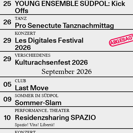
25
YOUNG ENSEMBLE SÜDPOL: Kick
Offs
TANZ
26
Pro Senectute Tanznachmittag
KONZERT
ABGESAG
29
Les Digitales Festival
2026
VERSCHIEDENES
29
Kulturachsenfest 2026
September 2026
CLUB
05
Last Move
SOMMER IM SÜDPOL
09
Sommer-Slam
PERFORMANCE, THEATER
10
Residenzsharing SPAZIO
Spazio! Vita! Libertà!
KONZERT