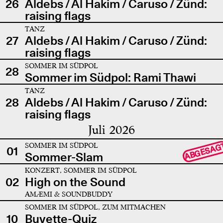
26
Aldebs / Al Hakim / Caruso / Zünd:
raising flags
TANZ
27
Aldebs / Al Hakim / Caruso / Zünd:
raising flags
SOMMER IM SÜDPOL
28
Sommer im Südpol: Rami Thawi
TANZ
28
Aldebs / Al Hakim / Caruso / Zünd:
raising flags
Juli 2026
SOMMER IM SÜDPOL
ABGESAG
01
Sommer-Slam
KONZERT, SOMMER IM SÜDPOL
02
High on the Sound
AMÆMI & SOUNDBUDDY
SOMMER IM SÜDPOL, ZUM MITMACHEN
10
Buvette-Quiz