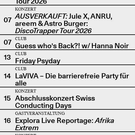
Tour 2026
KONZERT
AUSVERKAUFT:
Jule X, ANRU,
07
areem & Astro Burger:
DiscoTrapper Tour 2026
CLUB
07
Guess who's Back?! w/ Hanna Noir
CLUB
13
Friday Psyday
CLUB
14
LaVIVA – Die barrierefreie Party für
alle
KONZERT
15
Abschlusskonzert Swiss
Conducting Days
GASTVERANSTALTUNG
16
Explora Live Reportage:
Afrika
Extrem