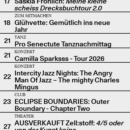
17
Saskia Fröhlich:
Meine kleine
scheiss Drecksbuchtour 2.0
ZUM MITMACHEN
18
Glühvette: Gemütlich ins neue
Jahr
TANZ
21
Pro Senectute Tanznachmittag
KONZERT
21
Camilla Sparksss - Tour 2026
KONZERT
Intercity Jazz Nights: The Angry
22
Man Of Jazz – The mighty Charles
Mingus
CLUB
23
ECLIPSE BOUNDARIES: Outer
Boundary - Chapter Two
THEATER
AUSVERKAUFT Zell:stoff:
4/5 oder
27
von der Kunst keine