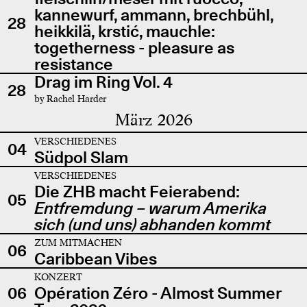
kannewurf, ammann, brechbühl,
28
heikkilä, krstić, mauchle:
togetherness - pleasure as
resistance
Drag im Ring Vol. 4
28
by Rachel Harder
März 2026
VERSCHIEDENES
04
Südpol Slam
VERSCHIEDENES
Die ZHB macht Feierabend:
05
Entfremdung – warum Amerika
sich (und uns) abhanden kommt
ZUM MITMACHEN
06
Caribbean Vibes
KONZERT
06
Opération Zéro - Almost Summer