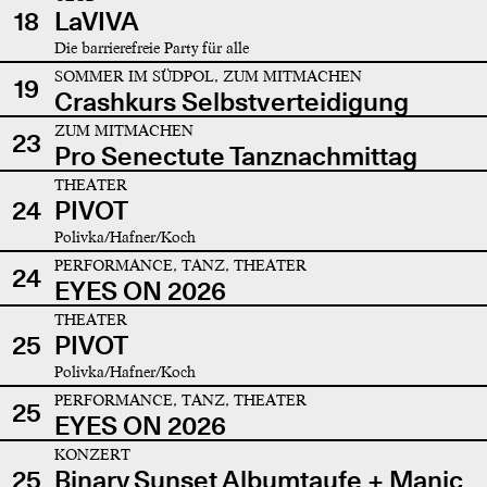
18
LaVIVA
Die barrierefreie Party für alle
SOMMER IM SÜDPOL, ZUM MITMACHEN
19
Crashkurs Selbstverteidigung
ZUM MITMACHEN
23
Pro Senectute Tanznachmittag
THEATER
24
PIVOT
Polivka/Hafner/Koch
PERFORMANCE, TANZ, THEATER
24
EYES ON 2026
THEATER
25
PIVOT
Polivka/Hafner/Koch
PERFORMANCE, TANZ, THEATER
25
EYES ON 2026
KONZERT
25
Binary Sunset Albumtaufe + Manic