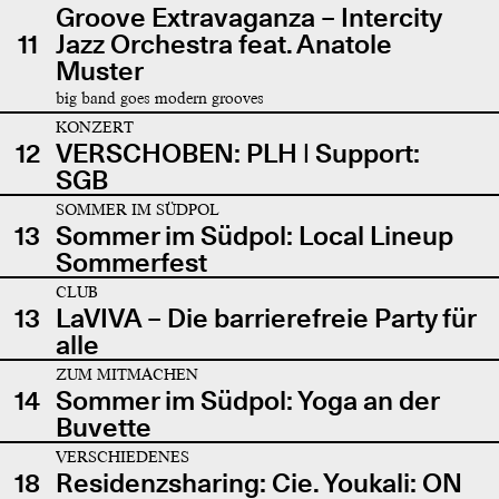
Groove Extravaganza – Intercity
11
Jazz Orchestra feat. Anatole
Muster
big band goes modern grooves
KONZERT
12
VERSCHOBEN: PLH | Support:
SGB
SOMMER IM SÜDPOL
13
Sommer im Südpol: Local Lineup
Sommerfest
CLUB
13
LaVIVA – Die barrierefreie Party für
alle
ZUM MITMACHEN
14
Sommer im Südpol: Yoga an der
Buvette
VERSCHIEDENES
18
Residenzsharing: Cie. Youkali: ON