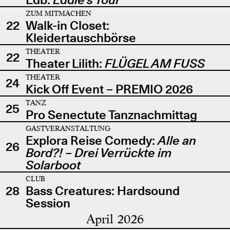
ZUM MITMACHEN
22
Walk-in Closet:
Kleidertauschbörse
THEATER
22
Theater Lilith:
FLÜGEL AM FUSS
THEATER
24
Kick Off Event – PREMIO 2026
TANZ
25
Pro Senectute Tanznachmittag
GASTVERANSTALTUNG
Explora Reise Comedy:
Alle an
26
Bord?! – Drei Verrückte im
Solarboot
CLUB
28
Bass Creatures: Hardsound
Session
April 2026