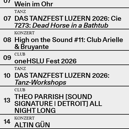
07
Wein im Ohr
TANZ
07
DAS TANZFEST LUZERN 2026: Cie
7273:
Dead Horse in a Bathtub
KONZERT
08
High on the Sound #11: Club Arielle
& Bruyante
CLUB
09
oneHSLU Fest 2026
TANZ
10
DAS TANZFEST LUZERN 2026:
Tanz-Workshops
CLUB
THEO PARRISH [SOUND
13
SIGNATURE | DETROIT] ALL
NIGHT LONG
KONZERT
14
ALTIN GÜN