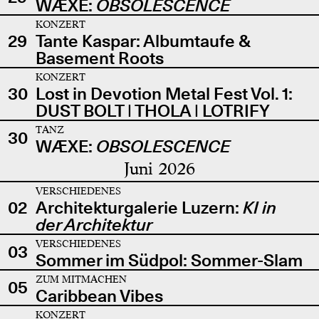
WÆXE:
OBSOLESCENCE
KONZERT
29
Tante Kaspar: Albumtaufe &
Basement Roots
KONZERT
30
Lost in Devotion Metal Fest Vol. 1:
DUST BOLT | THOLA | LOTRIFY
TANZ
30
WÆXE:
OBSOLESCENCE
Juni 2026
VERSCHIEDENES
02
Architekturgalerie Luzern:
KI in
der Architektur
VERSCHIEDENES
03
Sommer im Südpol: Sommer-Slam
ZUM MITMACHEN
05
Caribbean Vibes
KONZERT