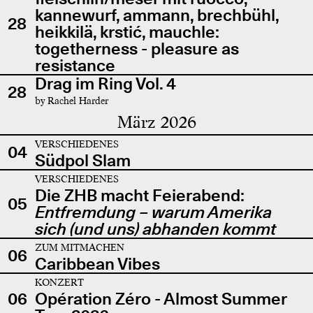
kannewurf, ammann, brechbühl,
28
heikkilä, krstić, mauchle:
togetherness - pleasure as
resistance
Drag im Ring Vol. 4
28
by Rachel Harder
März 2026
VERSCHIEDENES
04
Südpol Slam
VERSCHIEDENES
Die ZHB macht Feierabend:
05
Entfremdung – warum Amerika
sich (und uns) abhanden kommt
ZUM MITMACHEN
06
Caribbean Vibes
KONZERT
06
Opération Zéro - Almost Summer