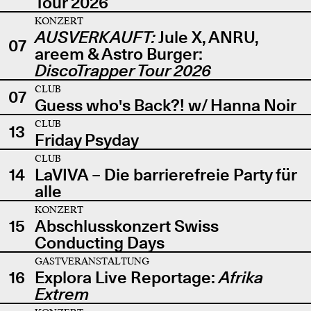
Tour 2026
KONZERT
AUSVERKAUFT:
Jule X, ANRU,
07
areem & Astro Burger:
DiscoTrapper Tour 2026
CLUB
07
Guess who's Back?! w/ Hanna Noir
CLUB
13
Friday Psyday
CLUB
14
LaVIVA – Die barrierefreie Party für
alle
KONZERT
15
Abschlusskonzert Swiss
Conducting Days
GASTVERANSTALTUNG
16
Explora Live Reportage:
Afrika
Extrem