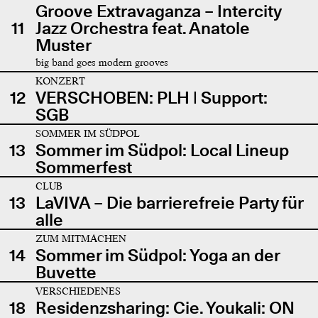
Groove Extravaganza – Intercity
11
Jazz Orchestra feat. Anatole
Muster
big band goes modern grooves
KONZERT
12
VERSCHOBEN: PLH | Support:
SGB
SOMMER IM SÜDPOL
13
Sommer im Südpol: Local Lineup
Sommerfest
CLUB
13
LaVIVA – Die barrierefreie Party für
alle
ZUM MITMACHEN
14
Sommer im Südpol: Yoga an der
Buvette
VERSCHIEDENES
18
Residenzsharing: Cie. Youkali: ON