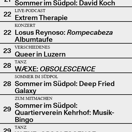
Sommer im Südpol: David Koch
LIVE-PODCAST
22
Extrem Therapie
KONZERT
22
Losus Reynoso:
Rompecabeza
Albumtaufe
VERSCHIEDENES
23
Queer in Luzern
TANZ
28
WÆXE:
OBSOLESCENCE
SOMMER IM SÜDPOL
28
Sommer im Südpol: Deep Fried
Galaxy
ZUM MITMACHEN
Sommer im Südpol:
29
Quartierverein Kehrhof: Musik-
Bingo
TANZ
29