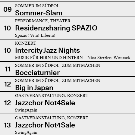
SOMMER IM SÜDPOL
09
Sommer-Slam
PERFORMANCE, THEATER
10
Residenzsharing SPAZIO
Spazio! Vita! Libertà!
KONZERT
10
Intercity Jazz Nights
MUSIK FÜR HIRN UND HINTERN – Nico Stettlers Weepack
SOMMER IM SÜDPOL, ZUM MITMACHEN
11
Bocciaturnier
SOMMER IM SÜDPOL, ZUM MITMACHEN
12
Big in Japan
GASTVERANSTALTUNG, KONZERT
12
Jazzchor Not4Sale
SwingAgain
GASTVERANSTALTUNG, KONZERT
13
Jazzchor Not4Sale
SwingAgain