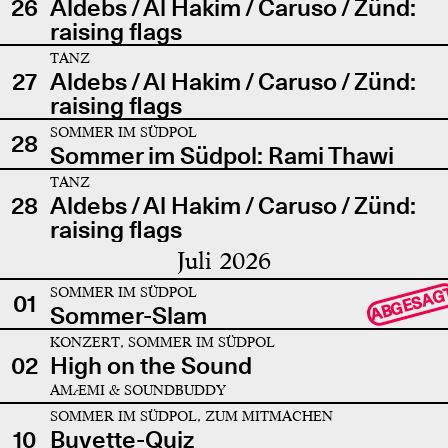
26
Aldebs / Al Hakim / Caruso / Zünd:
raising flags
TANZ
27
Aldebs / Al Hakim / Caruso / Zünd:
raising flags
SOMMER IM SÜDPOL
28
Sommer im Südpol: Rami Thawi
TANZ
28
Aldebs / Al Hakim / Caruso / Zünd:
raising flags
Juli 2026
SOMMER IM SÜDPOL
ABGESAG
01
Sommer-Slam
KONZERT, SOMMER IM SÜDPOL
02
High on the Sound
AMÆMI & SOUNDBUDDY
SOMMER IM SÜDPOL, ZUM MITMACHEN
10
Buvette-Quiz