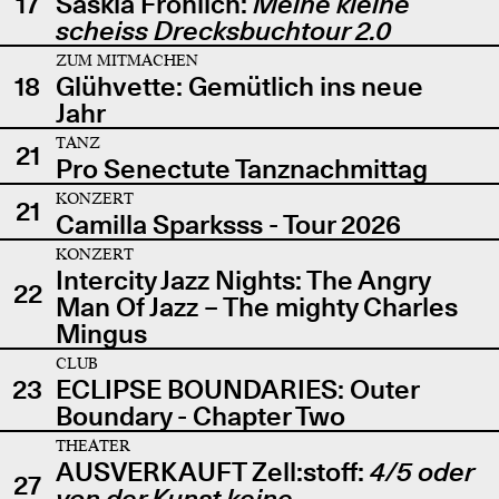
17
Saskia Fröhlich:
Meine kleine
scheiss Drecksbuchtour 2.0
ZUM MITMACHEN
18
Glühvette: Gemütlich ins neue
Jahr
TANZ
21
Pro Senectute Tanznachmittag
KONZERT
21
Camilla Sparksss - Tour 2026
KONZERT
Intercity Jazz Nights: The Angry
22
Man Of Jazz – The mighty Charles
Mingus
CLUB
23
ECLIPSE BOUNDARIES: Outer
Boundary - Chapter Two
THEATER
AUSVERKAUFT Zell:stoff:
4/5 oder
27
von der Kunst keine