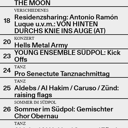
THE MOON
VERSCHIEDENES
Residenzsharing: Antonio Ramón
18
Luque u.v.m.: VON HINTEN
DURCHS KNIE INS AUGE (AT)
KONZERT
20
Hells Metal Army
YOUNG ENSEMBLE SÜDPOL: Kick
23
Offs
TANZ
24
Pro Senectute Tanznachmittag
TANZ
25
Aldebs / Al Hakim / Caruso / Zünd:
raising flags
SOMMER IM SÜDPOL
26
Sommer im Südpol: Gemischter
Chor Obernau
TANZ