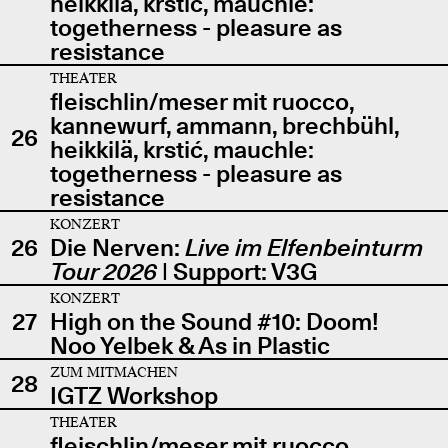
heikkilä, krstić, mauchle:
togetherness - pleasure as
resistance
THEATER
fleischlin/meser mit ruocco,
kannewurf, ammann, brechbühl,
26
heikkilä, krstić, mauchle:
togetherness - pleasure as
resistance
KONZERT
26
Die Nerven:
Live im Elfenbeinturm
Tour 2026
| Support: V3G
KONZERT
27
High on the Sound #10: Doom!
Noo Yelbek & As in Plastic
ZUM MITMACHEN
28
IGTZ Workshop
THEATER
fleischlin/meser mit ruocco,