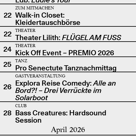
ZUM MITMACHEN
22
Walk-in Closet:
Kleidertauschbörse
THEATER
22
Theater Lilith:
FLÜGEL AM FUSS
THEATER
24
Kick Off Event – PREMIO 2026
TANZ
25
Pro Senectute Tanznachmittag
GASTVERANSTALTUNG
Explora Reise Comedy:
Alle an
26
Bord?! – Drei Verrückte im
Solarboot
CLUB
28
Bass Creatures: Hardsound
Session
April 2026