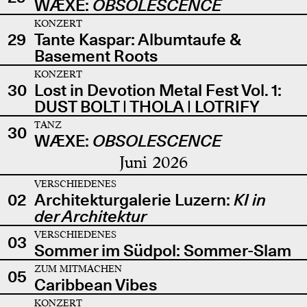
WÆXE:
OBSOLESCENCE
KONZERT
29
Tante Kaspar: Albumtaufe &
Basement Roots
KONZERT
30
Lost in Devotion Metal Fest Vol. 1:
DUST BOLT | THOLA | LOTRIFY
TANZ
30
WÆXE:
OBSOLESCENCE
Juni 2026
VERSCHIEDENES
02
Architekturgalerie Luzern:
KI in
der Architektur
VERSCHIEDENES
03
Sommer im Südpol: Sommer-Slam
ZUM MITMACHEN
05
Caribbean Vibes
KONZERT