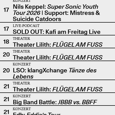
KONZERT
Nils Keppel:
Super Sonic Youth
17
Tour 2026
| Support: Mistress &
Suicide Catdoors
LIVE-PODCAST
17
SOLD OUT: Kafi am Freitag Live
THEATER
18
Theater Lilith:
FLÜGEL AM FUSS
THEATER
20
Theater Lilith:
FLÜGEL AM FUSS
KONZERT
20
LSO: klangXchange
Tänze des
Lebens
THEATER
21
Theater Lilith:
FLÜGEL AM FUSS
KONZERT
21
Big Band Battle:
JBBB vs. BBFF
KONZERT
21
Edb:
Eddie's Tour