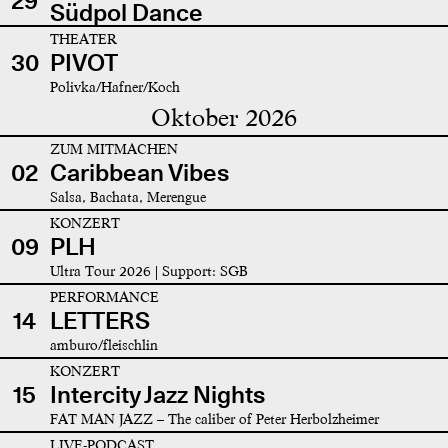
29
Südpol Dance
THEATER
30
PIVOT
Polivka/Hafner/Koch
Oktober 2026
ZUM MITMACHEN
02
Caribbean Vibes
Salsa, Bachata, Merengue
KONZERT
09
PLH
Ultra Tour 2026 | Support: SGB
PERFORMANCE
14
LETTERS
amburo/fleischlin
KONZERT
15
Intercity Jazz Nights
FAT MAN JAZZ – The caliber of Peter Herbolzheimer
LIVE-PODCAST