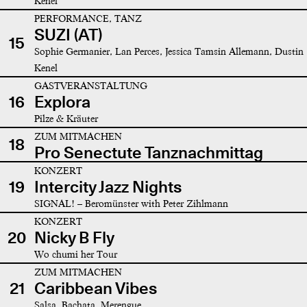
Kenel
PERFORMANCE, TANZ
SUZI (AT)
15
Sophie Germanier, Lan Perces, Jessica Tamsin Allemann, Dustin
Kenel
GASTVERANSTALTUNG
16
Explora
Pilze & Kräuter
ZUM MITMACHEN
18
Pro Senectute Tanznachmittag
KONZERT
19
Intercity Jazz Nights
SIGNAL! – Beromünster with Peter Zihlmann
KONZERT
20
Nicky B Fly
Wo chumi her Tour
ZUM MITMACHEN
21
Caribbean Vibes
Salsa, Bachata, Merengue