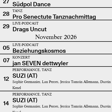
27
Südpol Dance
TANZ
28
Pro Senectute Tanznachmittag
LIVE-PODCAST
29
Drags Uncut
November 2026
LIVE-PODCAST
05
Beziehungskosmos
KONZERT
07
jan SEVEN dettwyler
PERFORMANCE, TANZ
SUZI (AT)
12
Sophie Germanier, Lan Perces, Jessica Tamsin Allemann, Dustin
Kenel
PERFORMANCE, TANZ
SUZI (AT)
14
Sophie Germanier, Lan Perces, Jessica Tamsin Allemann, Dustin