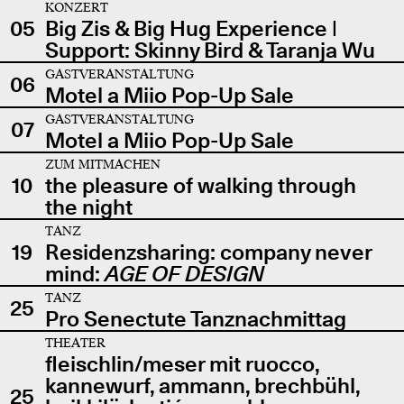
KONZERT
05
Big Zis & Big Hug Experience |
Support: Skinny Bird & Taranja Wu
GASTVERANSTALTUNG
06
Motel a Miio Pop-Up Sale
GASTVERANSTALTUNG
07
Motel a Miio Pop-Up Sale
ZUM MITMACHEN
10
the pleasure of walking through
the night
TANZ
19
Residenzsharing: company never
mind:
AGE OF DESIGN
TANZ
25
Pro Senectute Tanznachmittag
THEATER
fleischlin/meser mit ruocco,
kannewurf, ammann, brechbühl,
25