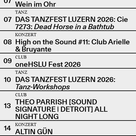
07
Wein im Ohr
TANZ
07
DAS TANZFEST LUZERN 2026: Cie
7273:
Dead Horse in a Bathtub
KONZERT
08
High on the Sound #11: Club Arielle
& Bruyante
CLUB
09
oneHSLU Fest 2026
TANZ
10
DAS TANZFEST LUZERN 2026:
Tanz-Workshops
CLUB
THEO PARRISH [SOUND
13
SIGNATURE | DETROIT] ALL
NIGHT LONG
KONZERT
14
ALTIN GÜN