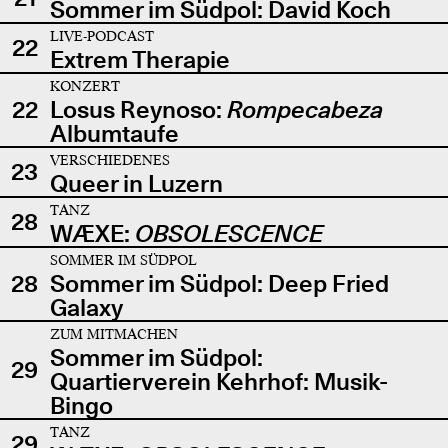
Sommer im Südpol: David Koch
LIVE-PODCAST
22
Extrem Therapie
KONZERT
22
Losus Reynoso:
Rompecabeza
Albumtaufe
VERSCHIEDENES
23
Queer in Luzern
TANZ
28
WÆXE:
OBSOLESCENCE
SOMMER IM SÜDPOL
28
Sommer im Südpol: Deep Fried
Galaxy
ZUM MITMACHEN
Sommer im Südpol:
29
Quartierverein Kehrhof: Musik-
Bingo
TANZ
29