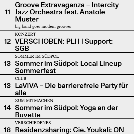
Groove Extravaganza – Intercity
11
Jazz Orchestra feat. Anatole
Muster
big band goes modern grooves
KONZERT
12
VERSCHOBEN: PLH | Support:
SGB
SOMMER IM SÜDPOL
13
Sommer im Südpol: Local Lineup
Sommerfest
CLUB
13
LaVIVA – Die barrierefreie Party für
alle
ZUM MITMACHEN
14
Sommer im Südpol: Yoga an der
Buvette
VERSCHIEDENES
18
Residenzsharing: Cie. Youkali: ON