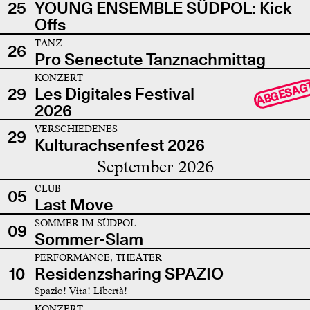
25
YOUNG ENSEMBLE SÜDPOL: Kick
Offs
TANZ
26
Pro Senectute Tanznachmittag
KONZERT
ABGESAG
29
Les Digitales Festival
2026
VERSCHIEDENES
29
Kulturachsenfest 2026
September 2026
CLUB
05
Last Move
SOMMER IM SÜDPOL
09
Sommer-Slam
PERFORMANCE, THEATER
10
Residenzsharing SPAZIO
Spazio! Vita! Libertà!
KONZERT