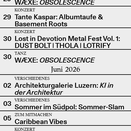
WÆXE:
OBSOLESCENCE
KONZERT
29
Tante Kaspar: Albumtaufe &
Basement Roots
KONZERT
30
Lost in Devotion Metal Fest Vol. 1:
DUST BOLT | THOLA | LOTRIFY
TANZ
30
WÆXE:
OBSOLESCENCE
Juni 2026
VERSCHIEDENES
02
Architekturgalerie Luzern:
KI in
der Architektur
VERSCHIEDENES
03
Sommer im Südpol: Sommer-Slam
ZUM MITMACHEN
05
Caribbean Vibes
KONZERT