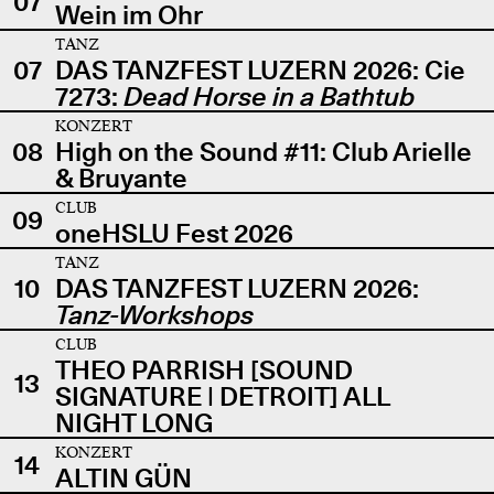
07
Wein im Ohr
TANZ
07
DAS TANZFEST LUZERN 2026: Cie
7273:
Dead Horse in a Bathtub
KONZERT
08
High on the Sound #11: Club Arielle
& Bruyante
CLUB
09
oneHSLU Fest 2026
TANZ
10
DAS TANZFEST LUZERN 2026:
Tanz-Workshops
CLUB
THEO PARRISH [SOUND
13
SIGNATURE | DETROIT] ALL
NIGHT LONG
KONZERT
14
ALTIN GÜN