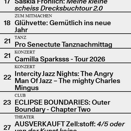
17
Saskia Fröhlich:
Meine kleine
scheiss Drecksbuchtour 2.0
ZUM MITMACHEN
18
Glühvette: Gemütlich ins neue
Jahr
TANZ
21
Pro Senectute Tanznachmittag
KONZERT
21
Camilla Sparksss - Tour 2026
KONZERT
Intercity Jazz Nights: The Angry
22
Man Of Jazz – The mighty Charles
Mingus
CLUB
23
ECLIPSE BOUNDARIES: Outer
Boundary - Chapter Two
THEATER
AUSVERKAUFT Zell:stoff:
4/5 oder
27
von der Kunst keine