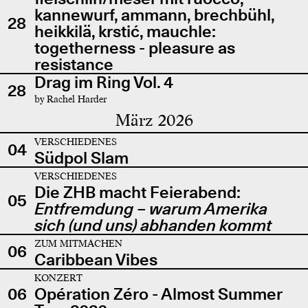
kannewurf, ammann, brechbühl,
28
heikkilä, krstić, mauchle:
togetherness - pleasure as
resistance
Drag im Ring Vol. 4
28
by Rachel Harder
März 2026
VERSCHIEDENES
04
Südpol Slam
VERSCHIEDENES
Die ZHB macht Feierabend:
05
Entfremdung – warum Amerika
sich (und uns) abhanden kommt
ZUM MITMACHEN
06
Caribbean Vibes
KONZERT
06
Opération Zéro - Almost Summer