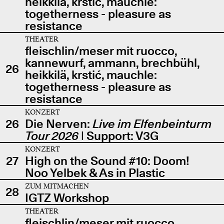
heikkilä, krstić, mauchle:
togetherness - pleasure as
resistance
THEATER
fleischlin/meser mit ruocco,
kannewurf, ammann, brechbühl,
26
heikkilä, krstić, mauchle:
togetherness - pleasure as
resistance
KONZERT
26
Die Nerven:
Live im Elfenbeinturm
Tour 2026
| Support: V3G
KONZERT
27
High on the Sound #10: Doom!
Noo Yelbek & As in Plastic
ZUM MITMACHEN
28
IGTZ Workshop
THEATER
fleischlin/meser mit ruocco,