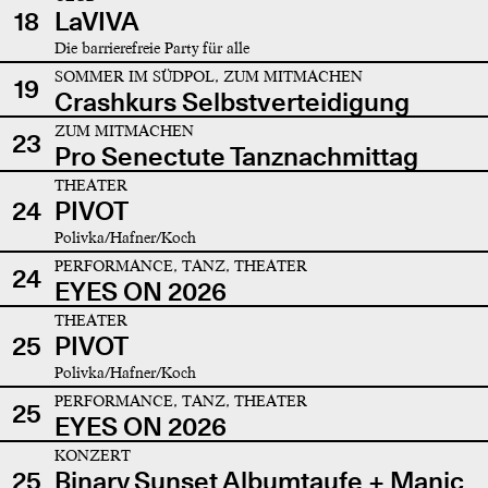
18
LaVIVA
Die barrierefreie Party für alle
SOMMER IM SÜDPOL, ZUM MITMACHEN
19
Crashkurs Selbstverteidigung
ZUM MITMACHEN
23
Pro Senectute Tanznachmittag
THEATER
24
PIVOT
Polivka/Hafner/Koch
PERFORMANCE, TANZ, THEATER
24
EYES ON 2026
THEATER
25
PIVOT
Polivka/Hafner/Koch
PERFORMANCE, TANZ, THEATER
25
EYES ON 2026
KONZERT
25
Binary Sunset Albumtaufe + Manic