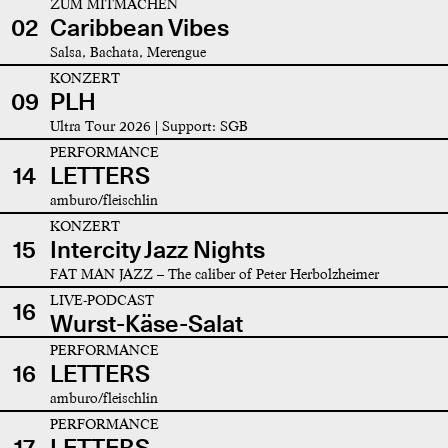
ZUM MITMACHEN
02
Caribbean Vibes
Salsa, Bachata, Merengue
KONZERT
09
PLH
Ultra Tour 2026 | Support: SGB
PERFORMANCE
14
LETTERS
amburo/fleischlin
KONZERT
15
Intercity Jazz Nights
FAT MAN JAZZ – The caliber of Peter Herbolzheimer
LIVE-PODCAST
16
Wurst-Käse-Salat
PERFORMANCE
16
LETTERS
amburo/fleischlin
PERFORMANCE
17
LETTERS