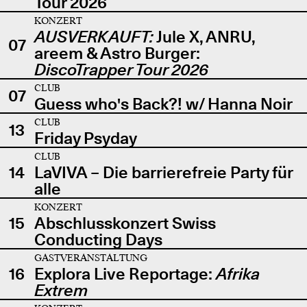
Tour 2026
KONZERT
AUSVERKAUFT:
Jule X, ANRU,
07
areem & Astro Burger:
DiscoTrapper Tour 2026
CLUB
07
Guess who's Back?! w/ Hanna Noir
CLUB
13
Friday Psyday
CLUB
14
LaVIVA – Die barrierefreie Party für
alle
KONZERT
15
Abschlusskonzert Swiss
Conducting Days
GASTVERANSTALTUNG
16
Explora Live Reportage:
Afrika
Extrem