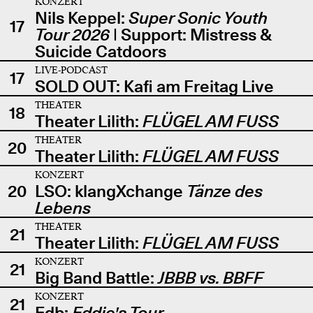
KONZERT
Nils Keppel:
Super Sonic Youth
17
Tour 2026
| Support: Mistress &
Suicide Catdoors
LIVE-PODCAST
17
SOLD OUT: Kafi am Freitag Live
THEATER
18
Theater Lilith:
FLÜGEL AM FUSS
THEATER
20
Theater Lilith:
FLÜGEL AM FUSS
KONZERT
20
LSO: klangXchange
Tänze des
Lebens
THEATER
21
Theater Lilith:
FLÜGEL AM FUSS
KONZERT
21
Big Band Battle:
JBBB vs. BBFF
KONZERT
21
Edb:
Eddie's Tour