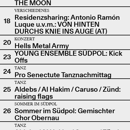
THE MOON
VERSCHIEDENES
Residenzsharing: Antonio Ramón
18
Luque u.v.m.: VON HINTEN
DURCHS KNIE INS AUGE (AT)
KONZERT
20
Hells Metal Army
YOUNG ENSEMBLE SÜDPOL: Kick
23
Offs
TANZ
24
Pro Senectute Tanznachmittag
TANZ
25
Aldebs / Al Hakim / Caruso / Zünd:
raising flags
SOMMER IM SÜDPOL
26
Sommer im Südpol: Gemischter
Chor Obernau
TANZ