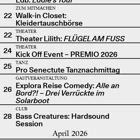
ZUM MITMACHEN
22
Walk-in Closet:
Kleidertauschbörse
THEATER
22
Theater Lilith:
FLÜGEL AM FUSS
THEATER
24
Kick Off Event – PREMIO 2026
TANZ
25
Pro Senectute Tanznachmittag
GASTVERANSTALTUNG
Explora Reise Comedy:
Alle an
26
Bord?! – Drei Verrückte im
Solarboot
CLUB
28
Bass Creatures: Hardsound
Session
April 2026