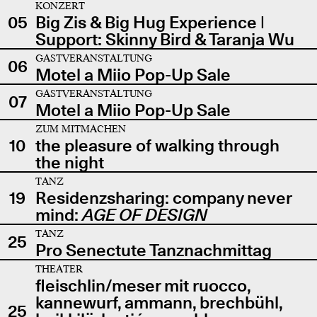
KONZERT
05
Big Zis & Big Hug Experience |
Support: Skinny Bird & Taranja Wu
GASTVERANSTALTUNG
06
Motel a Miio Pop-Up Sale
GASTVERANSTALTUNG
07
Motel a Miio Pop-Up Sale
ZUM MITMACHEN
10
the pleasure of walking through
the night
TANZ
19
Residenzsharing: company never
mind:
AGE OF DESIGN
TANZ
25
Pro Senectute Tanznachmittag
THEATER
fleischlin/meser mit ruocco,
kannewurf, ammann, brechbühl,
25