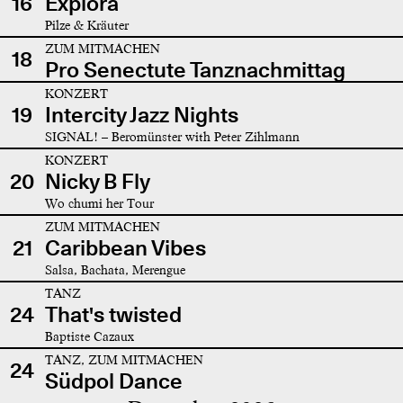
16
Explora
Pilze & Kräuter
ZUM MITMACHEN
18
Pro Senectute Tanznachmittag
KONZERT
19
Intercity Jazz Nights
SIGNAL! – Beromünster with Peter Zihlmann
KONZERT
20
Nicky B Fly
Wo chumi her Tour
ZUM MITMACHEN
21
Caribbean Vibes
Salsa, Bachata, Merengue
TANZ
24
That's twisted
Baptiste Cazaux
TANZ, ZUM MITMACHEN
24
Südpol Dance