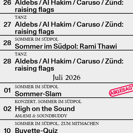
26
Aldebs / Al Hakim / Caruso / Zünd:
raising flags
TANZ
27
Aldebs / Al Hakim / Caruso / Zünd:
raising flags
SOMMER IM SÜDPOL
28
Sommer im Südpol: Rami Thawi
TANZ
28
Aldebs / Al Hakim / Caruso / Zünd:
raising flags
Juli 2026
SOMMER IM SÜDPOL
ABGESAG
01
Sommer-Slam
KONZERT, SOMMER IM SÜDPOL
02
High on the Sound
AMÆMI & SOUNDBUDDY
SOMMER IM SÜDPOL, ZUM MITMACHEN
10
Buvette-Quiz