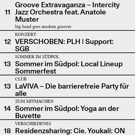
Groove Extravaganza – Intercity
11
Jazz Orchestra feat. Anatole
Muster
big band goes modern grooves
KONZERT
12
VERSCHOBEN: PLH | Support:
SGB
SOMMER IM SÜDPOL
13
Sommer im Südpol: Local Lineup
Sommerfest
CLUB
13
LaVIVA – Die barrierefreie Party für
alle
ZUM MITMACHEN
14
Sommer im Südpol: Yoga an der
Buvette
VERSCHIEDENES
18
Residenzsharing: Cie. Youkali: ON