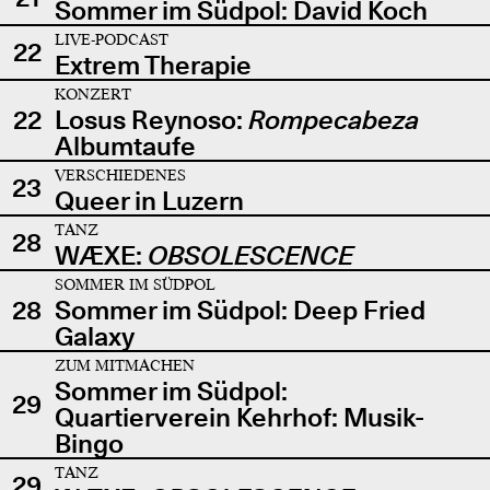
Sommer im Südpol: David Koch
LIVE-PODCAST
22
Extrem Therapie
KONZERT
22
Losus Reynoso:
Rompecabeza
Albumtaufe
VERSCHIEDENES
23
Queer in Luzern
TANZ
28
WÆXE:
OBSOLESCENCE
SOMMER IM SÜDPOL
28
Sommer im Südpol: Deep Fried
Galaxy
ZUM MITMACHEN
Sommer im Südpol:
29
Quartierverein Kehrhof: Musik-
Bingo
TANZ
29