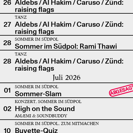
26
Aldebs / Al Hakim / Caruso / Zünd:
raising flags
TANZ
27
Aldebs / Al Hakim / Caruso / Zünd:
raising flags
SOMMER IM SÜDPOL
28
Sommer im Südpol: Rami Thawi
TANZ
28
Aldebs / Al Hakim / Caruso / Zünd:
raising flags
Juli 2026
SOMMER IM SÜDPOL
ABGESAG
01
Sommer-Slam
KONZERT, SOMMER IM SÜDPOL
02
High on the Sound
AMÆMI & SOUNDBUDDY
SOMMER IM SÜDPOL, ZUM MITMACHEN
10
Buvette-Quiz