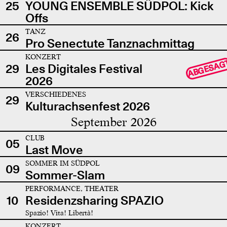
25
YOUNG ENSEMBLE SÜDPOL: Kick
Offs
TANZ
26
Pro Senectute Tanznachmittag
KONZERT
ABGESAG
29
Les Digitales Festival
2026
VERSCHIEDENES
29
Kulturachsenfest 2026
September 2026
CLUB
05
Last Move
SOMMER IM SÜDPOL
09
Sommer-Slam
PERFORMANCE, THEATER
10
Residenzsharing SPAZIO
Spazio! Vita! Libertà!
KONZERT