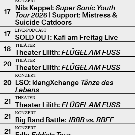
KONZERT
Nils Keppel:
Super Sonic Youth
17
Tour 2026
| Support: Mistress &
Suicide Catdoors
LIVE-PODCAST
17
SOLD OUT: Kafi am Freitag Live
THEATER
18
Theater Lilith:
FLÜGEL AM FUSS
THEATER
20
Theater Lilith:
FLÜGEL AM FUSS
KONZERT
20
LSO: klangXchange
Tänze des
Lebens
THEATER
21
Theater Lilith:
FLÜGEL AM FUSS
KONZERT
21
Big Band Battle:
JBBB vs. BBFF
KONZERT
21
Edb:
Eddie's Tour