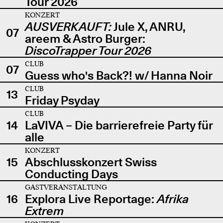
Tour 2026
KONZERT
AUSVERKAUFT:
Jule X, ANRU,
07
areem & Astro Burger:
DiscoTrapper Tour 2026
CLUB
07
Guess who's Back?! w/ Hanna Noir
CLUB
13
Friday Psyday
CLUB
14
LaVIVA – Die barrierefreie Party für
alle
KONZERT
15
Abschlusskonzert Swiss
Conducting Days
GASTVERANSTALTUNG
16
Explora Live Reportage:
Afrika
Extrem