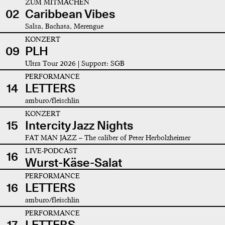
ZUM MITMACHEN
02
Caribbean Vibes
Salsa, Bachata, Merengue
KONZERT
09
PLH
Ultra Tour 2026 | Support: SGB
PERFORMANCE
14
LETTERS
amburo/fleischlin
KONZERT
15
Intercity Jazz Nights
FAT MAN JAZZ – The caliber of Peter Herbolzheimer
LIVE-PODCAST
16
Wurst-Käse-Salat
PERFORMANCE
16
LETTERS
amburo/fleischlin
PERFORMANCE
17
LETTERS