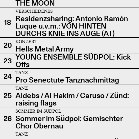
THE MOON
VERSCHIEDENES
Residenzsharing: Antonio Ramón
18
Luque u.v.m.: VON HINTEN
DURCHS KNIE INS AUGE (AT)
KONZERT
20
Hells Metal Army
YOUNG ENSEMBLE SÜDPOL: Kick
23
Offs
TANZ
24
Pro Senectute Tanznachmittag
TANZ
25
Aldebs / Al Hakim / Caruso / Zünd:
raising flags
SOMMER IM SÜDPOL
26
Sommer im Südpol: Gemischter
Chor Obernau
TANZ