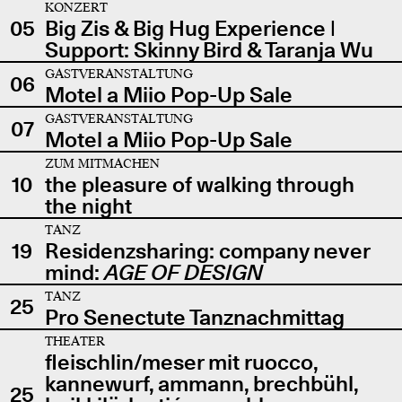
KONZERT
05
Big Zis & Big Hug Experience |
Support: Skinny Bird & Taranja Wu
GASTVERANSTALTUNG
06
Motel a Miio Pop-Up Sale
GASTVERANSTALTUNG
07
Motel a Miio Pop-Up Sale
ZUM MITMACHEN
10
the pleasure of walking through
the night
TANZ
19
Residenzsharing: company never
mind:
AGE OF DESIGN
TANZ
25
Pro Senectute Tanznachmittag
THEATER
fleischlin/meser mit ruocco,
kannewurf, ammann, brechbühl,
25