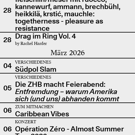
kannewurf, ammann, brechbühl,
28
heikkilä, krstić, mauchle:
togetherness - pleasure as
resistance
Drag im Ring Vol. 4
28
by Rachel Harder
März 2026
VERSCHIEDENES
04
Südpol Slam
VERSCHIEDENES
Die ZHB macht Feierabend:
05
Entfremdung – warum Amerika
sich (und uns) abhanden kommt
ZUM MITMACHEN
06
Caribbean Vibes
KONZERT
06
Opération Zéro - Almost Summer