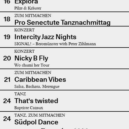
16
Explora
Pilze & Kräuter
ZUM MITMACHEN
18
Pro Senectute Tanznachmittag
KONZERT
19
Intercity Jazz Nights
SIGNAL! – Beromünster with Peter Zihlmann
KONZERT
20
Nicky B Fly
Wo chumi her Tour
ZUM MITMACHEN
21
Caribbean Vibes
Salsa, Bachata, Merengue
TANZ
24
That's twisted
Baptiste Cazaux
TANZ, ZUM MITMACHEN
24
Südpol Dance