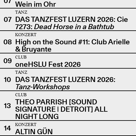
07
Wein im Ohr
TANZ
07
DAS TANZFEST LUZERN 2026: Cie
7273:
Dead Horse in a Bathtub
KONZERT
08
High on the Sound #11: Club Arielle
& Bruyante
CLUB
09
oneHSLU Fest 2026
TANZ
10
DAS TANZFEST LUZERN 2026:
Tanz-Workshops
CLUB
THEO PARRISH [SOUND
13
SIGNATURE | DETROIT] ALL
NIGHT LONG
KONZERT
14
ALTIN GÜN