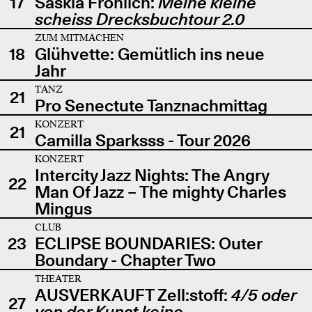
17
Saskia Fröhlich:
Meine kleine
scheiss Drecksbuchtour 2.0
ZUM MITMACHEN
18
Glühvette: Gemütlich ins neue
Jahr
TANZ
21
Pro Senectute Tanznachmittag
KONZERT
21
Camilla Sparksss - Tour 2026
KONZERT
Intercity Jazz Nights: The Angry
22
Man Of Jazz – The mighty Charles
Mingus
CLUB
23
ECLIPSE BOUNDARIES: Outer
Boundary - Chapter Two
THEATER
AUSVERKAUFT Zell:stoff:
4/5 oder
27
von der Kunst keine