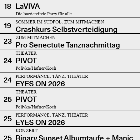
18
LaVIVA
Die barrierefreie Party für alle
SOMMER IM SÜDPOL, ZUM MITMACHEN
19
Crashkurs Selbstverteidigung
ZUM MITMACHEN
23
Pro Senectute Tanznachmittag
THEATER
24
PIVOT
Polivka/Hafner/Koch
PERFORMANCE, TANZ, THEATER
24
EYES ON 2026
THEATER
25
PIVOT
Polivka/Hafner/Koch
PERFORMANCE, TANZ, THEATER
25
EYES ON 2026
KONZERT
25
Binary Sunset Albumtaufe + Manic