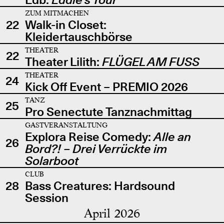
ZUM MITMACHEN
22
Walk-in Closet:
Kleidertauschbörse
THEATER
22
Theater Lilith:
FLÜGEL AM FUSS
THEATER
24
Kick Off Event – PREMIO 2026
TANZ
25
Pro Senectute Tanznachmittag
GASTVERANSTALTUNG
Explora Reise Comedy:
Alle an
26
Bord?! – Drei Verrückte im
Solarboot
CLUB
28
Bass Creatures: Hardsound
Session
April 2026