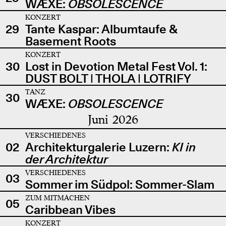
WÆXE:
OBSOLESCENCE
KONZERT
29
Tante Kaspar: Albumtaufe &
Basement Roots
KONZERT
30
Lost in Devotion Metal Fest Vol. 1:
DUST BOLT | THOLA | LOTRIFY
TANZ
30
WÆXE:
OBSOLESCENCE
Juni 2026
VERSCHIEDENES
02
Architekturgalerie Luzern:
KI in
der Architektur
VERSCHIEDENES
03
Sommer im Südpol: Sommer-Slam
ZUM MITMACHEN
05
Caribbean Vibes
KONZERT