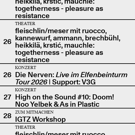
heikkilä, krstić, mauchle:
togetherness - pleasure as
resistance
THEATER
fleischlin/meser mit ruocco,
kannewurf, ammann, brechbühl,
26
heikkilä, krstić, mauchle:
togetherness - pleasure as
resistance
KONZERT
26
Die Nerven:
Live im Elfenbeinturm
Tour 2026
| Support: V3G
KONZERT
27
High on the Sound #10: Doom!
Noo Yelbek & As in Plastic
ZUM MITMACHEN
28
IGTZ Workshop
THEATER
fleischlin/meser mit ruocco,