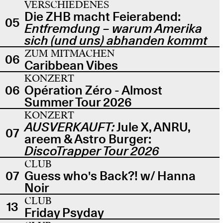
VERSCHIEDENES
Die ZHB macht Feierabend:
05
Entfremdung – warum Amerika
sich (und uns) abhanden kommt
ZUM MITMACHEN
06
Caribbean Vibes
KONZERT
06
Opération Zéro - Almost
Summer Tour 2026
KONZERT
AUSVERKAUFT:
Jule X, ANRU,
07
areem & Astro Burger:
DiscoTrapper Tour 2026
CLUB
07
Guess who's Back?! w/ Hanna
Noir
CLUB
13
Friday Psyday