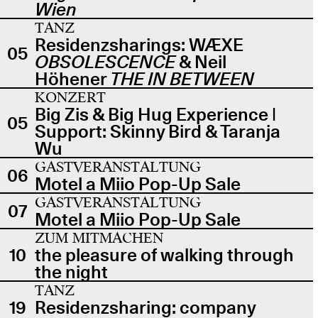
Wien
TANZ
Residenzsharings: WÆXE
05
OBSOLESCENCE
& Neil
Höhener
THE IN BETWEEN
KONZERT
Big Zis & Big Hug Experience |
05
Support: Skinny Bird & Taranja
Wu
GASTVERANSTALTUNG
06
Motel a Miio Pop-Up Sale
GASTVERANSTALTUNG
07
Motel a Miio Pop-Up Sale
ZUM MITMACHEN
10
the pleasure of walking through
the night
TANZ
19
Residenzsharing: company