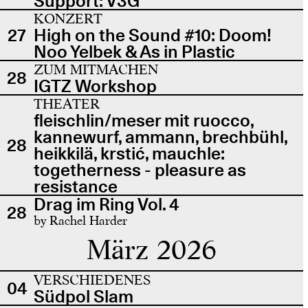
Support: V3G
KONZERT
27
High on the Sound #10: Doom!
Noo Yelbek & As in Plastic
ZUM MITMACHEN
28
IGTZ Workshop
THEATER
fleischlin/meser mit ruocco,
kannewurf, ammann, brechbühl,
28
heikkilä, krstić, mauchle:
togetherness - pleasure as
resistance
Drag im Ring Vol. 4
28
by Rachel Harder
März 2026
VERSCHIEDENES
04
Südpol Slam