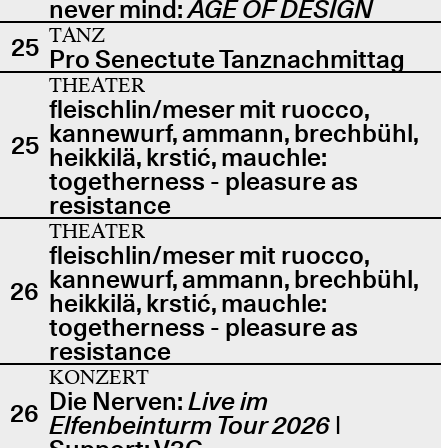
never mind:
AGE OF DESIGN
TANZ
25
Pro Senectute Tanznachmittag
THEATER
fleischlin/meser mit ruocco,
kannewurf, ammann, brechbühl,
25
heikkilä, krstić, mauchle:
togetherness - pleasure as
resistance
THEATER
fleischlin/meser mit ruocco,
kannewurf, ammann, brechbühl,
26
heikkilä, krstić, mauchle:
togetherness - pleasure as
resistance
KONZERT
Die Nerven:
Live im
26
Elfenbeinturm Tour 2026
|