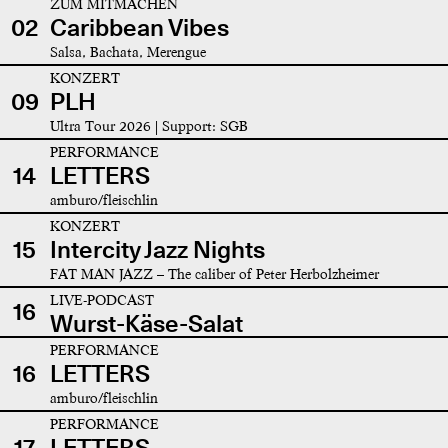
ZUM MITMACHEN
02
Caribbean Vibes
Salsa, Bachata, Merengue
KONZERT
09
PLH
Ultra Tour 2026 | Support: SGB
PERFORMANCE
14
LETTERS
amburo/fleischlin
KONZERT
15
Intercity Jazz Nights
FAT MAN JAZZ – The caliber of Peter Herbolzheimer
LIVE-PODCAST
16
Wurst-Käse-Salat
PERFORMANCE
16
LETTERS
amburo/fleischlin
PERFORMANCE
17
LETTERS