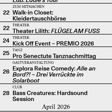
ZUM MITMACHEN
22
Walk-in Closet:
Kleidertauschbörse
THEATER
22
Theater Lilith:
FLÜGEL AM FUSS
THEATER
24
Kick Off Event – PREMIO 2026
TANZ
25
Pro Senectute Tanznachmittag
GASTVERANSTALTUNG
Explora Reise Comedy:
Alle an
26
Bord?! – Drei Verrückte im
Solarboot
CLUB
28
Bass Creatures: Hardsound
Session
April 2026