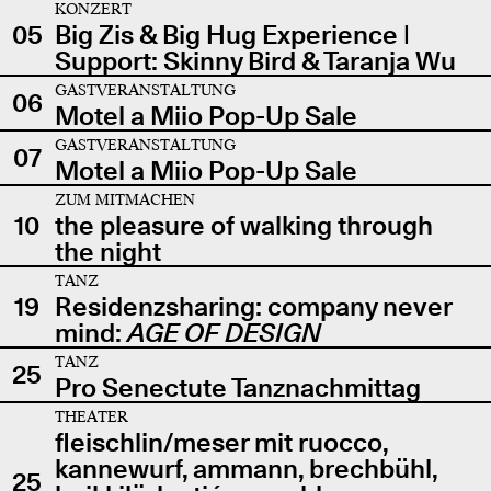
KONZERT
05
Big Zis & Big Hug Experience |
Support: Skinny Bird & Taranja Wu
GASTVERANSTALTUNG
06
Motel a Miio Pop-Up Sale
GASTVERANSTALTUNG
07
Motel a Miio Pop-Up Sale
ZUM MITMACHEN
10
the pleasure of walking through
the night
TANZ
19
Residenzsharing: company never
mind:
AGE OF DESIGN
TANZ
25
Pro Senectute Tanznachmittag
THEATER
fleischlin/meser mit ruocco,
kannewurf, ammann, brechbühl,
25