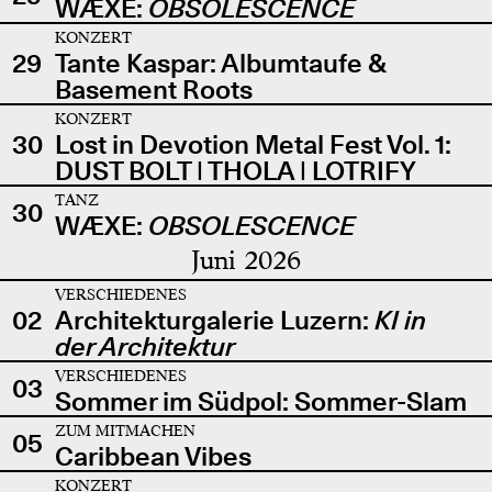
WÆXE:
OBSOLESCENCE
KONZERT
29
Tante Kaspar: Albumtaufe &
Basement Roots
KONZERT
30
Lost in Devotion Metal Fest Vol. 1:
DUST BOLT | THOLA | LOTRIFY
TANZ
30
WÆXE:
OBSOLESCENCE
Juni 2026
VERSCHIEDENES
02
Architekturgalerie Luzern:
KI in
der Architektur
VERSCHIEDENES
03
Sommer im Südpol: Sommer-Slam
ZUM MITMACHEN
05
Caribbean Vibes
KONZERT