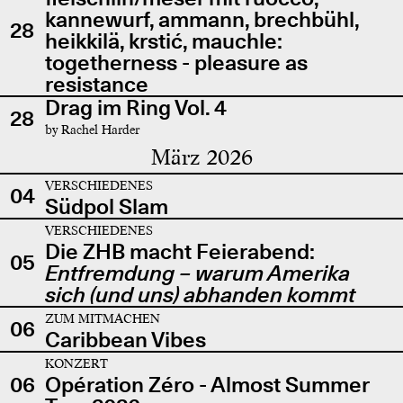
kannewurf, ammann, brechbühl,
28
heikkilä, krstić, mauchle:
togetherness - pleasure as
resistance
Drag im Ring Vol. 4
28
by Rachel Harder
März 2026
VERSCHIEDENES
04
Südpol Slam
VERSCHIEDENES
Die ZHB macht Feierabend:
05
Entfremdung – warum Amerika
sich (und uns) abhanden kommt
ZUM MITMACHEN
06
Caribbean Vibes
KONZERT
06
Opération Zéro - Almost Summer