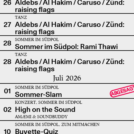
26
Aldebs / Al Hakim / Caruso / Zünd:
raising flags
TANZ
27
Aldebs / Al Hakim / Caruso / Zünd:
raising flags
SOMMER IM SÜDPOL
28
Sommer im Südpol: Rami Thawi
TANZ
28
Aldebs / Al Hakim / Caruso / Zünd:
raising flags
Juli 2026
SOMMER IM SÜDPOL
ABGESAG
01
Sommer-Slam
KONZERT, SOMMER IM SÜDPOL
02
High on the Sound
AMÆMI & SOUNDBUDDY
SOMMER IM SÜDPOL, ZUM MITMACHEN
10
Buvette-Quiz