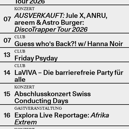
Tour 2026
KONZERT
AUSVERKAUFT:
Jule X, ANRU,
07
areem & Astro Burger:
DiscoTrapper Tour 2026
CLUB
07
Guess who's Back?! w/ Hanna Noir
CLUB
13
Friday Psyday
CLUB
14
LaVIVA – Die barrierefreie Party für
alle
KONZERT
15
Abschlusskonzert Swiss
Conducting Days
GASTVERANSTALTUNG
16
Explora Live Reportage:
Afrika
Extrem