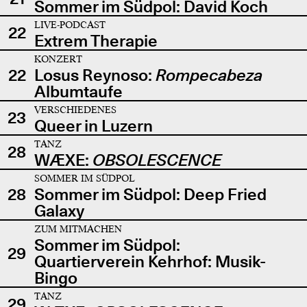
Sommer im Südpol: David Koch
LIVE-PODCAST
22
Extrem Therapie
KONZERT
22
Losus Reynoso:
Rompecabeza
Albumtaufe
VERSCHIEDENES
23
Queer in Luzern
TANZ
28
WÆXE:
OBSOLESCENCE
SOMMER IM SÜDPOL
28
Sommer im Südpol: Deep Fried
Galaxy
ZUM MITMACHEN
Sommer im Südpol:
29
Quartierverein Kehrhof: Musik-
Bingo
TANZ
29