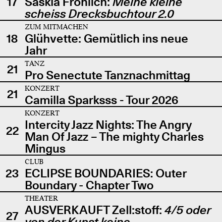
17
Saskia Fröhlich:
Meine kleine
scheiss Drecksbuchtour 2.0
ZUM MITMACHEN
18
Glühvette: Gemütlich ins neue
Jahr
TANZ
21
Pro Senectute Tanznachmittag
KONZERT
21
Camilla Sparksss - Tour 2026
KONZERT
Intercity Jazz Nights: The Angry
22
Man Of Jazz – The mighty Charles
Mingus
CLUB
23
ECLIPSE BOUNDARIES: Outer
Boundary - Chapter Two
THEATER
AUSVERKAUFT Zell:stoff:
4/5 oder
27
von der Kunst keine