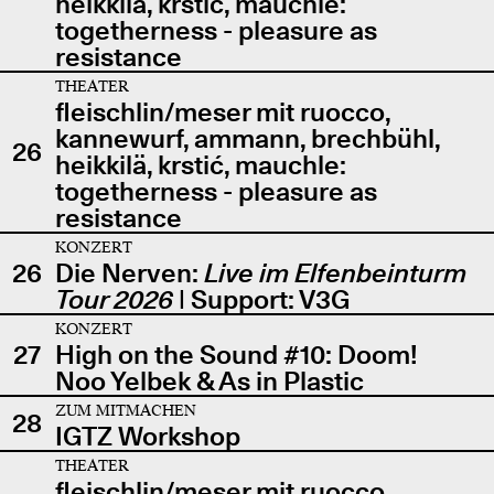
heikkilä, krstić, mauchle:
togetherness - pleasure as
resistance
THEATER
fleischlin/meser mit ruocco,
kannewurf, ammann, brechbühl,
26
heikkilä, krstić, mauchle:
togetherness - pleasure as
resistance
KONZERT
26
Die Nerven:
Live im Elfenbeinturm
Tour 2026
| Support: V3G
KONZERT
27
High on the Sound #10: Doom!
Noo Yelbek & As in Plastic
ZUM MITMACHEN
28
IGTZ Workshop
THEATER
fleischlin/meser mit ruocco,