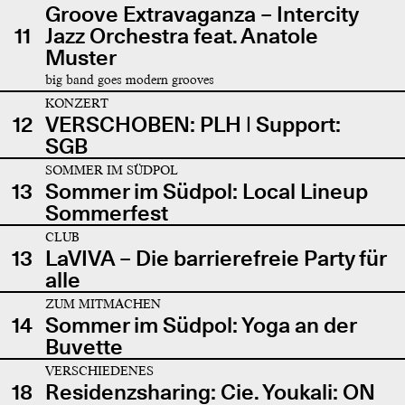
Groove Extravaganza – Intercity
11
Jazz Orchestra feat. Anatole
Muster
big band goes modern grooves
KONZERT
12
VERSCHOBEN: PLH | Support:
SGB
SOMMER IM SÜDPOL
13
Sommer im Südpol: Local Lineup
Sommerfest
CLUB
13
LaVIVA – Die barrierefreie Party für
alle
ZUM MITMACHEN
14
Sommer im Südpol: Yoga an der
Buvette
VERSCHIEDENES
18
Residenzsharing: Cie. Youkali: ON