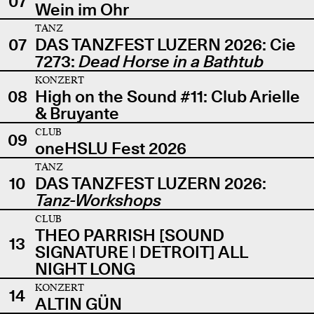
07
Wein im Ohr
TANZ
07
DAS TANZFEST LUZERN 2026: Cie
7273:
Dead Horse in a Bathtub
KONZERT
08
High on the Sound #11: Club Arielle
& Bruyante
CLUB
09
oneHSLU Fest 2026
TANZ
10
DAS TANZFEST LUZERN 2026:
Tanz-Workshops
CLUB
THEO PARRISH [SOUND
13
SIGNATURE | DETROIT] ALL
NIGHT LONG
KONZERT
14
ALTIN GÜN