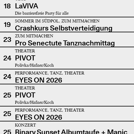
18
LaVIVA
Die barrierefreie Party für alle
SOMMER IM SÜDPOL, ZUM MITMACHEN
19
Crashkurs Selbstverteidigung
ZUM MITMACHEN
23
Pro Senectute Tanznachmittag
THEATER
24
PIVOT
Polivka/Hafner/Koch
PERFORMANCE, TANZ, THEATER
24
EYES ON 2026
THEATER
25
PIVOT
Polivka/Hafner/Koch
PERFORMANCE, TANZ, THEATER
25
EYES ON 2026
KONZERT
25
Binary Sunset Albumtaufe + Manic