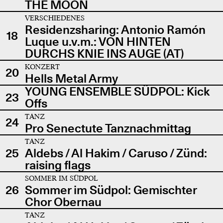
THE MOON
VERSCHIEDENES
Residenzsharing: Antonio Ramón
18
Luque u.v.m.: VON HINTEN
DURCHS KNIE INS AUGE (AT)
KONZERT
20
Hells Metal Army
YOUNG ENSEMBLE SÜDPOL: Kick
23
Offs
TANZ
24
Pro Senectute Tanznachmittag
TANZ
25
Aldebs / Al Hakim / Caruso / Zünd:
raising flags
SOMMER IM SÜDPOL
26
Sommer im Südpol: Gemischter
Chor Obernau
TANZ