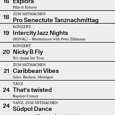
16
Explora
Pilze & Kräuter
ZUM MITMACHEN
18
Pro Senectute Tanznachmittag
KONZERT
19
Intercity Jazz Nights
SIGNAL! – Beromünster with Peter Zihlmann
KONZERT
20
Nicky B Fly
Wo chumi her Tour
ZUM MITMACHEN
21
Caribbean Vibes
Salsa, Bachata, Merengue
TANZ
24
That's twisted
Baptiste Cazaux
TANZ, ZUM MITMACHEN
24
Südpol Dance