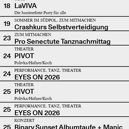
18
LaVIVA
Die barrierefreie Party für alle
SOMMER IM SÜDPOL, ZUM MITMACHEN
19
Crashkurs Selbstverteidigung
ZUM MITMACHEN
23
Pro Senectute Tanznachmittag
THEATER
24
PIVOT
Polivka/Hafner/Koch
PERFORMANCE, TANZ, THEATER
24
EYES ON 2026
THEATER
25
PIVOT
Polivka/Hafner/Koch
PERFORMANCE, TANZ, THEATER
25
EYES ON 2026
KONZERT
25
Binary Sunset Albumtaufe + Manic