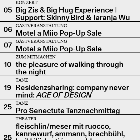
KONZERT
05
Big Zis & Big Hug Experience |
Support: Skinny Bird & Taranja Wu
GASTVERANSTALTUNG
06
Motel a Miio Pop-Up Sale
GASTVERANSTALTUNG
07
Motel a Miio Pop-Up Sale
ZUM MITMACHEN
10
the pleasure of walking through
the night
TANZ
19
Residenzsharing: company never
mind:
AGE OF DESIGN
TANZ
25
Pro Senectute Tanznachmittag
THEATER
fleischlin/meser mit ruocco,
kannewurf, ammann, brechbühl,
25