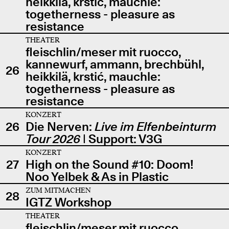
heikkilä, krstić, mauchle:
togetherness - pleasure as
resistance
THEATER
fleischlin/meser mit ruocco,
kannewurf, ammann, brechbühl,
26
heikkilä, krstić, mauchle:
togetherness - pleasure as
resistance
KONZERT
26
Die Nerven:
Live im Elfenbeinturm
Tour 2026
| Support: V3G
KONZERT
27
High on the Sound #10: Doom!
Noo Yelbek & As in Plastic
ZUM MITMACHEN
28
IGTZ Workshop
THEATER
fleischlin/meser mit ruocco,