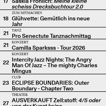
17
Saskia Fröhlich:
Meine kleine
scheiss Drecksbuchtour 2.0
ZUM MITMACHEN
18
Glühvette: Gemütlich ins neue
Jahr
TANZ
21
Pro Senectute Tanznachmittag
KONZERT
21
Camilla Sparksss - Tour 2026
KONZERT
Intercity Jazz Nights: The Angry
22
Man Of Jazz – The mighty Charles
Mingus
CLUB
23
ECLIPSE BOUNDARIES: Outer
Boundary - Chapter Two
THEATER
AUSVERKAUFT Zell:stoff:
4/5 oder
27
von der Kunst keine