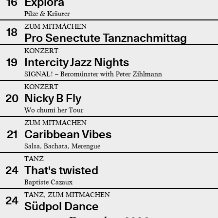
16
Explora
Pilze & Kräuter
ZUM MITMACHEN
18
Pro Senectute Tanznachmittag
KONZERT
19
Intercity Jazz Nights
SIGNAL! – Beromünster with Peter Zihlmann
KONZERT
20
Nicky B Fly
Wo chumi her Tour
ZUM MITMACHEN
21
Caribbean Vibes
Salsa, Bachata, Merengue
TANZ
24
That's twisted
Baptiste Cazaux
TANZ, ZUM MITMACHEN
24
Südpol Dance