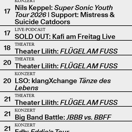
KONZERT
Nils Keppel:
Super Sonic Youth
17
Tour 2026
| Support: Mistress &
Suicide Catdoors
LIVE-PODCAST
17
SOLD OUT: Kafi am Freitag Live
THEATER
18
Theater Lilith:
FLÜGEL AM FUSS
THEATER
20
Theater Lilith:
FLÜGEL AM FUSS
KONZERT
20
LSO: klangXchange
Tänze des
Lebens
THEATER
21
Theater Lilith:
FLÜGEL AM FUSS
KONZERT
21
Big Band Battle:
JBBB vs. BBFF
KONZERT
21
Edb:
Eddie's Tour