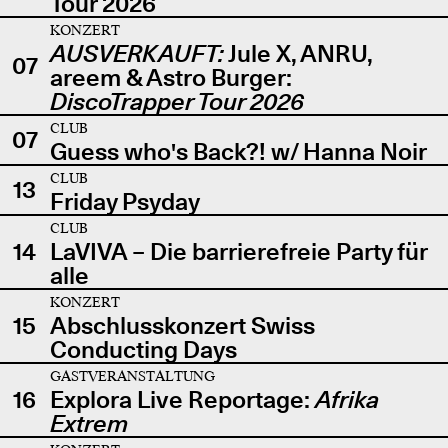
Tour 2026
KONZERT
AUSVERKAUFT:
Jule X, ANRU,
07
areem & Astro Burger:
DiscoTrapper Tour 2026
CLUB
07
Guess who's Back?! w/ Hanna Noir
CLUB
13
Friday Psyday
CLUB
14
LaVIVA – Die barrierefreie Party für
alle
KONZERT
15
Abschlusskonzert Swiss
Conducting Days
GASTVERANSTALTUNG
16
Explora Live Reportage:
Afrika
Extrem