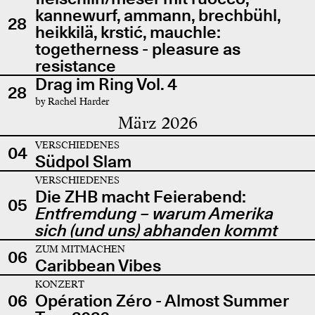
kannewurf, ammann, brechbühl,
28
heikkilä, krstić, mauchle:
togetherness - pleasure as
resistance
Drag im Ring Vol. 4
28
by Rachel Harder
März 2026
VERSCHIEDENES
04
Südpol Slam
VERSCHIEDENES
Die ZHB macht Feierabend:
05
Entfremdung – warum Amerika
sich (und uns) abhanden kommt
ZUM MITMACHEN
06
Caribbean Vibes
KONZERT
06
Opération Zéro - Almost Summer