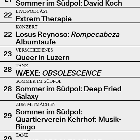
Sommer im Südpol: David Koch
LIVE-PODCAST
22
Extrem Therapie
KONZERT
22
Losus Reynoso:
Rompecabeza
Albumtaufe
VERSCHIEDENES
23
Queer in Luzern
TANZ
28
WÆXE:
OBSOLESCENCE
SOMMER IM SÜDPOL
28
Sommer im Südpol: Deep Fried
Galaxy
ZUM MITMACHEN
Sommer im Südpol:
29
Quartierverein Kehrhof: Musik-
Bingo
TANZ
29