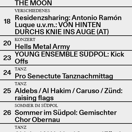
THE MOON
VERSCHIEDENES
Residenzsharing: Antonio Ramón
18
Luque u.v.m.: VON HINTEN
DURCHS KNIE INS AUGE (AT)
KONZERT
20
Hells Metal Army
YOUNG ENSEMBLE SÜDPOL: Kick
23
Offs
TANZ
24
Pro Senectute Tanznachmittag
TANZ
25
Aldebs / Al Hakim / Caruso / Zünd:
raising flags
SOMMER IM SÜDPOL
26
Sommer im Südpol: Gemischter
Chor Obernau
TANZ