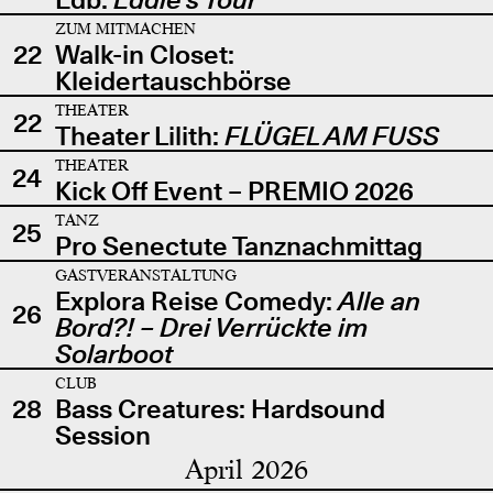
ZUM MITMACHEN
22
Walk-in Closet:
Kleidertauschbörse
THEATER
22
Theater Lilith:
FLÜGEL AM FUSS
THEATER
24
Kick Off Event – PREMIO 2026
TANZ
25
Pro Senectute Tanznachmittag
GASTVERANSTALTUNG
Explora Reise Comedy:
Alle an
26
Bord?! – Drei Verrückte im
Solarboot
CLUB
28
Bass Creatures: Hardsound
Session
April 2026