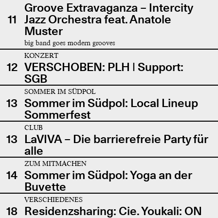
Groove Extravaganza – Intercity
11
Jazz Orchestra feat. Anatole
Muster
big band goes modern grooves
KONZERT
12
VERSCHOBEN: PLH | Support:
SGB
SOMMER IM SÜDPOL
13
Sommer im Südpol: Local Lineup
Sommerfest
CLUB
13
LaVIVA – Die barrierefreie Party für
alle
ZUM MITMACHEN
14
Sommer im Südpol: Yoga an der
Buvette
VERSCHIEDENES
18
Residenzsharing: Cie. Youkali: ON