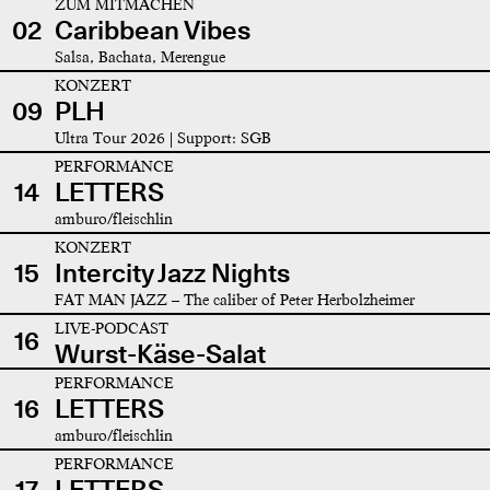
ZUM MITMACHEN
02
Caribbean Vibes
Salsa, Bachata, Merengue
KONZERT
09
PLH
Ultra Tour 2026 | Support: SGB
PERFORMANCE
14
LETTERS
amburo/fleischlin
KONZERT
15
Intercity Jazz Nights
FAT MAN JAZZ – The caliber of Peter Herbolzheimer
LIVE-PODCAST
16
Wurst-Käse-Salat
PERFORMANCE
16
LETTERS
amburo/fleischlin
PERFORMANCE
17
LETTERS