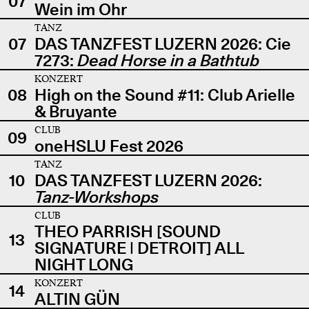
07
Wein im Ohr
TANZ
07
DAS TANZFEST LUZERN 2026: Cie
7273:
Dead Horse in a Bathtub
KONZERT
08
High on the Sound #11: Club Arielle
& Bruyante
CLUB
09
oneHSLU Fest 2026
TANZ
10
DAS TANZFEST LUZERN 2026:
Tanz-Workshops
CLUB
THEO PARRISH [SOUND
13
SIGNATURE | DETROIT] ALL
NIGHT LONG
KONZERT
14
ALTIN GÜN