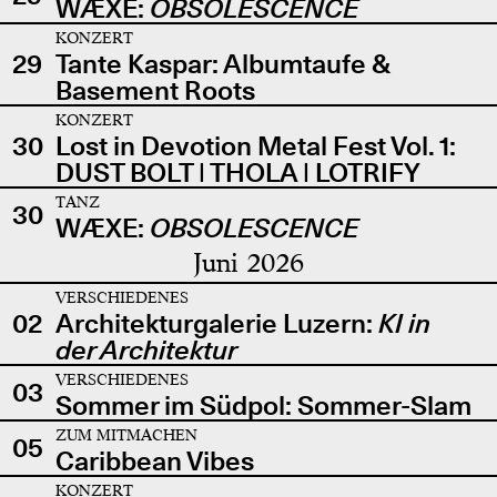
WÆXE:
OBSOLESCENCE
KONZERT
29
Tante Kaspar: Albumtaufe &
Basement Roots
KONZERT
30
Lost in Devotion Metal Fest Vol. 1:
DUST BOLT | THOLA | LOTRIFY
TANZ
30
WÆXE:
OBSOLESCENCE
Juni 2026
VERSCHIEDENES
02
Architekturgalerie Luzern:
KI in
der Architektur
VERSCHIEDENES
03
Sommer im Südpol: Sommer-Slam
ZUM MITMACHEN
05
Caribbean Vibes
KONZERT