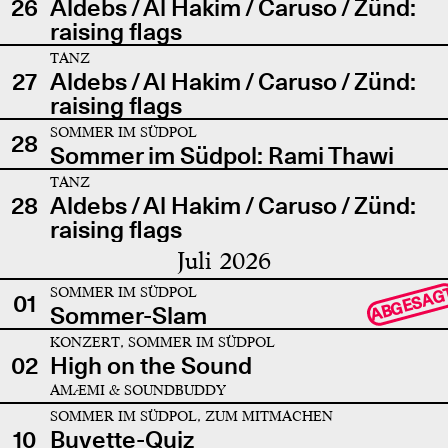
26
Aldebs / Al Hakim / Caruso / Zünd:
raising flags
TANZ
27
Aldebs / Al Hakim / Caruso / Zünd:
raising flags
SOMMER IM SÜDPOL
28
Sommer im Südpol: Rami Thawi
TANZ
28
Aldebs / Al Hakim / Caruso / Zünd:
raising flags
Juli 2026
SOMMER IM SÜDPOL
ABGESAG
01
Sommer-Slam
KONZERT, SOMMER IM SÜDPOL
02
High on the Sound
AMÆMI & SOUNDBUDDY
SOMMER IM SÜDPOL, ZUM MITMACHEN
10
Buvette-Quiz