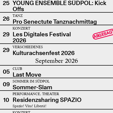
25
YOUNG ENSEMBLE SÜDPOL: Kick
Offs
TANZ
26
Pro Senectute Tanznachmittag
KONZERT
ABGESAG
29
Les Digitales Festival
2026
VERSCHIEDENES
29
Kulturachsenfest 2026
September 2026
CLUB
05
Last Move
SOMMER IM SÜDPOL
09
Sommer-Slam
PERFORMANCE, THEATER
10
Residenzsharing SPAZIO
Spazio! Vita! Libertà!
KONZERT