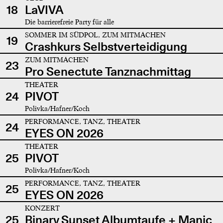
18
LaVIVA
Die barrierefreie Party für alle
SOMMER IM SÜDPOL, ZUM MITMACHEN
19
Crashkurs Selbstverteidigung
ZUM MITMACHEN
23
Pro Senectute Tanznachmittag
THEATER
24
PIVOT
Polivka/Hafner/Koch
PERFORMANCE, TANZ, THEATER
24
EYES ON 2026
THEATER
25
PIVOT
Polivka/Hafner/Koch
PERFORMANCE, TANZ, THEATER
25
EYES ON 2026
KONZERT
25
Binary Sunset Albumtaufe + Manic