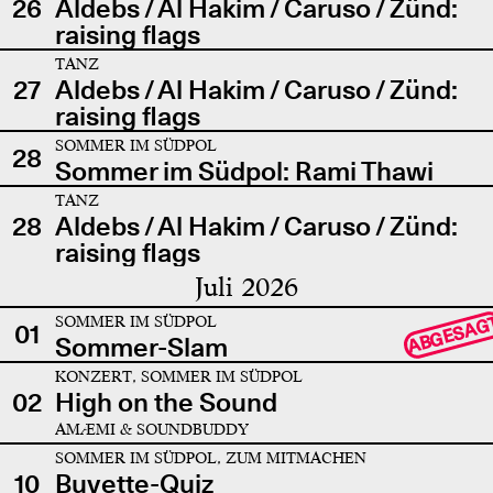
26
Aldebs / Al Hakim / Caruso / Zünd:
raising flags
TANZ
27
Aldebs / Al Hakim / Caruso / Zünd:
raising flags
SOMMER IM SÜDPOL
28
Sommer im Südpol: Rami Thawi
TANZ
28
Aldebs / Al Hakim / Caruso / Zünd:
raising flags
Juli 2026
SOMMER IM SÜDPOL
ABGESAG
01
Sommer-Slam
KONZERT, SOMMER IM SÜDPOL
02
High on the Sound
AMÆMI & SOUNDBUDDY
SOMMER IM SÜDPOL, ZUM MITMACHEN
10
Buvette-Quiz