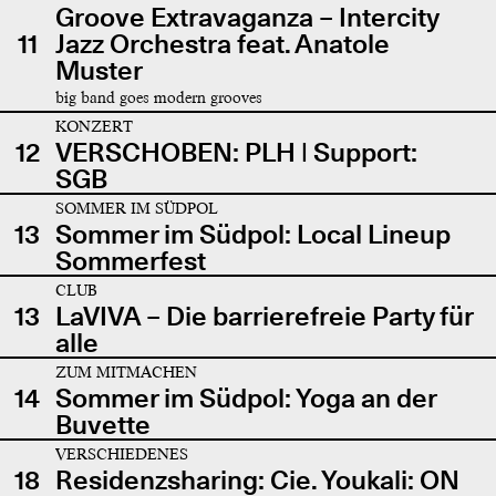
Groove Extravaganza – Intercity
11
Jazz Orchestra feat. Anatole
Muster
big band goes modern grooves
KONZERT
12
VERSCHOBEN: PLH | Support:
SGB
SOMMER IM SÜDPOL
13
Sommer im Südpol: Local Lineup
Sommerfest
CLUB
13
LaVIVA – Die barrierefreie Party für
alle
ZUM MITMACHEN
14
Sommer im Südpol: Yoga an der
Buvette
VERSCHIEDENES
18
Residenzsharing: Cie. Youkali: ON