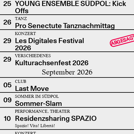
25
YOUNG ENSEMBLE SÜDPOL: Kick
Offs
TANZ
26
Pro Senectute Tanznachmittag
KONZERT
ABGESAG
29
Les Digitales Festival
2026
VERSCHIEDENES
29
Kulturachsenfest 2026
September 2026
CLUB
05
Last Move
SOMMER IM SÜDPOL
09
Sommer-Slam
PERFORMANCE, THEATER
10
Residenzsharing SPAZIO
Spazio! Vita! Libertà!
KONZERT