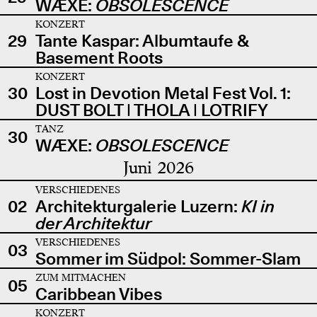
WÆXE:
OBSOLESCENCE
KONZERT
29
Tante Kaspar: Albumtaufe &
Basement Roots
KONZERT
30
Lost in Devotion Metal Fest Vol. 1:
DUST BOLT | THOLA | LOTRIFY
TANZ
30
WÆXE:
OBSOLESCENCE
Juni 2026
VERSCHIEDENES
02
Architekturgalerie Luzern:
KI in
der Architektur
VERSCHIEDENES
03
Sommer im Südpol: Sommer-Slam
ZUM MITMACHEN
05
Caribbean Vibes
KONZERT