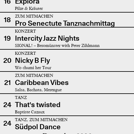
16
Explora
Pilze & Kräuter
ZUM MITMACHEN
18
Pro Senectute Tanznachmittag
KONZERT
19
Intercity Jazz Nights
SIGNAL! – Beromünster with Peter Zihlmann
KONZERT
20
Nicky B Fly
Wo chumi her Tour
ZUM MITMACHEN
21
Caribbean Vibes
Salsa, Bachata, Merengue
TANZ
24
That's twisted
Baptiste Cazaux
TANZ, ZUM MITMACHEN
24
Südpol Dance