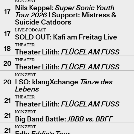
KONZERT
Nils Keppel:
Super Sonic Youth
17
Tour 2026
| Support: Mistress &
Suicide Catdoors
LIVE-PODCAST
17
SOLD OUT: Kafi am Freitag Live
THEATER
18
Theater Lilith:
FLÜGEL AM FUSS
THEATER
20
Theater Lilith:
FLÜGEL AM FUSS
KONZERT
20
LSO: klangXchange
Tänze des
Lebens
THEATER
21
Theater Lilith:
FLÜGEL AM FUSS
KONZERT
21
Big Band Battle:
JBBB vs. BBFF
KONZERT
21
Edb:
Eddie's Tour