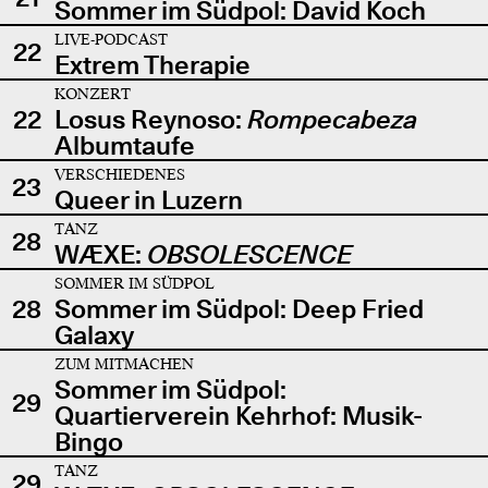
Sommer im Südpol: David Koch
LIVE-PODCAST
22
Extrem Therapie
KONZERT
22
Losus Reynoso:
Rompecabeza
Albumtaufe
VERSCHIEDENES
23
Queer in Luzern
TANZ
28
WÆXE:
OBSOLESCENCE
SOMMER IM SÜDPOL
28
Sommer im Südpol: Deep Fried
Galaxy
ZUM MITMACHEN
Sommer im Südpol:
29
Quartierverein Kehrhof: Musik-
Bingo
TANZ
29