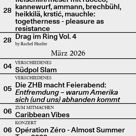
kannewurf, ammann, brechbühl,
28
heikkilä, krstić, mauchle:
togetherness - pleasure as
resistance
Drag im Ring Vol. 4
28
by Rachel Harder
März 2026
VERSCHIEDENES
04
Südpol Slam
VERSCHIEDENES
Die ZHB macht Feierabend:
05
Entfremdung – warum Amerika
sich (und uns) abhanden kommt
ZUM MITMACHEN
06
Caribbean Vibes
KONZERT
06
Opération Zéro - Almost Summer