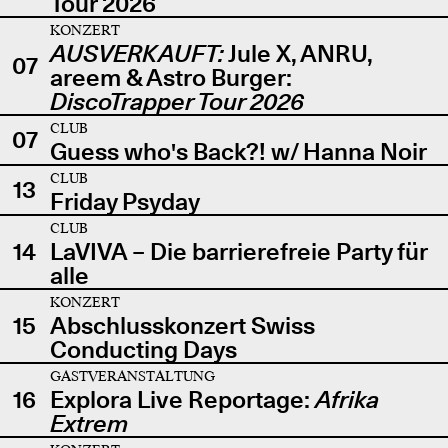
Tour 2026
KONZERT
AUSVERKAUFT:
Jule X, ANRU,
07
areem & Astro Burger:
DiscoTrapper Tour 2026
CLUB
07
Guess who's Back?! w/ Hanna Noir
CLUB
13
Friday Psyday
CLUB
14
LaVIVA – Die barrierefreie Party für
alle
KONZERT
15
Abschlusskonzert Swiss
Conducting Days
GASTVERANSTALTUNG
16
Explora Live Reportage:
Afrika
Extrem