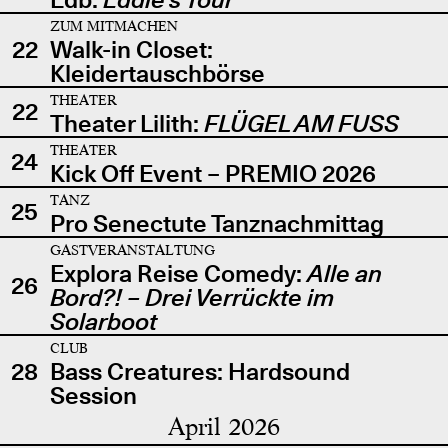
ZUM MITMACHEN
22
Walk-in Closet:
Kleidertauschbörse
THEATER
22
Theater Lilith:
FLÜGEL AM FUSS
THEATER
24
Kick Off Event – PREMIO 2026
TANZ
25
Pro Senectute Tanznachmittag
GASTVERANSTALTUNG
Explora Reise Comedy:
Alle an
26
Bord?! – Drei Verrückte im
Solarboot
CLUB
28
Bass Creatures: Hardsound
Session
April 2026