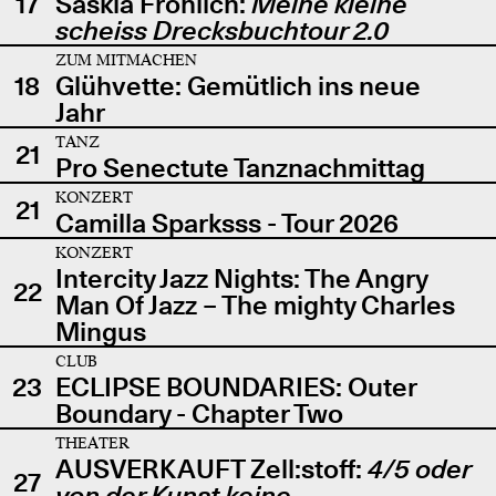
17
Saskia Fröhlich:
Meine kleine
scheiss Drecksbuchtour 2.0
ZUM MITMACHEN
18
Glühvette: Gemütlich ins neue
Jahr
TANZ
21
Pro Senectute Tanznachmittag
KONZERT
21
Camilla Sparksss - Tour 2026
KONZERT
Intercity Jazz Nights: The Angry
22
Man Of Jazz – The mighty Charles
Mingus
CLUB
23
ECLIPSE BOUNDARIES: Outer
Boundary - Chapter Two
THEATER
AUSVERKAUFT Zell:stoff:
4/5 oder
27
von der Kunst keine