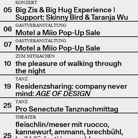
KONZERT
05
Big Zis & Big Hug Experience |
Support: Skinny Bird & Taranja Wu
GASTVERANSTALTUNG
06
Motel a Miio Pop-Up Sale
GASTVERANSTALTUNG
07
Motel a Miio Pop-Up Sale
ZUM MITMACHEN
10
the pleasure of walking through
the night
TANZ
19
Residenzsharing: company never
mind:
AGE OF DESIGN
TANZ
25
Pro Senectute Tanznachmittag
THEATER
fleischlin/meser mit ruocco,
kannewurf, ammann, brechbühl,
25