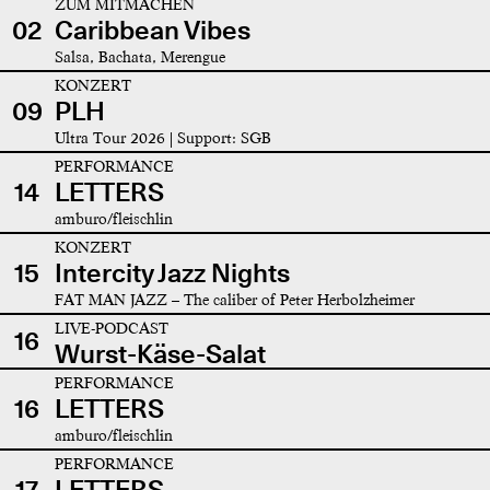
ZUM MITMACHEN
02
Caribbean Vibes
Salsa, Bachata, Merengue
KONZERT
09
PLH
Ultra Tour 2026 | Support: SGB
PERFORMANCE
14
LETTERS
amburo/fleischlin
KONZERT
15
Intercity Jazz Nights
FAT MAN JAZZ – The caliber of Peter Herbolzheimer
LIVE-PODCAST
16
Wurst-Käse-Salat
PERFORMANCE
16
LETTERS
amburo/fleischlin
PERFORMANCE
17
LETTERS