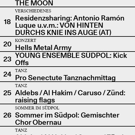
THE MOON
VERSCHIEDENES
Residenzsharing: Antonio Ramón
18
Luque u.v.m.: VON HINTEN
DURCHS KNIE INS AUGE (AT)
KONZERT
20
Hells Metal Army
YOUNG ENSEMBLE SÜDPOL: Kick
23
Offs
TANZ
24
Pro Senectute Tanznachmittag
TANZ
25
Aldebs / Al Hakim / Caruso / Zünd:
raising flags
SOMMER IM SÜDPOL
26
Sommer im Südpol: Gemischter
Chor Obernau
TANZ