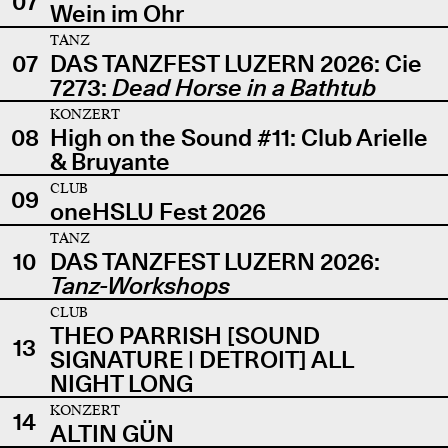
07
Wein im Ohr
TANZ
07
DAS TANZFEST LUZERN 2026: Cie
7273:
Dead Horse in a Bathtub
KONZERT
08
High on the Sound #11: Club Arielle
& Bruyante
CLUB
09
oneHSLU Fest 2026
TANZ
10
DAS TANZFEST LUZERN 2026:
Tanz-Workshops
CLUB
THEO PARRISH [SOUND
13
SIGNATURE | DETROIT] ALL
NIGHT LONG
KONZERT
14
ALTIN GÜN