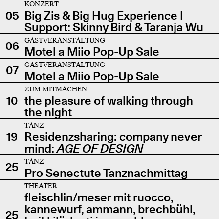
KONZERT
05
Big Zis & Big Hug Experience |
Support: Skinny Bird & Taranja Wu
GASTVERANSTALTUNG
06
Motel a Miio Pop-Up Sale
GASTVERANSTALTUNG
07
Motel a Miio Pop-Up Sale
ZUM MITMACHEN
10
the pleasure of walking through
the night
TANZ
19
Residenzsharing: company never
mind:
AGE OF DESIGN
TANZ
25
Pro Senectute Tanznachmittag
THEATER
fleischlin/meser mit ruocco,
kannewurf, ammann, brechbühl,
25