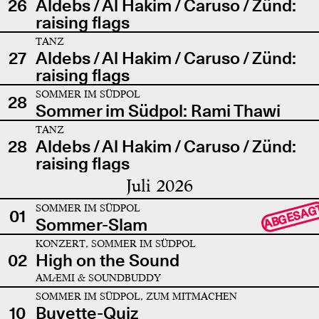
26
Aldebs / Al Hakim / Caruso / Zünd:
raising flags
TANZ
27
Aldebs / Al Hakim / Caruso / Zünd:
raising flags
SOMMER IM SÜDPOL
28
Sommer im Südpol: Rami Thawi
TANZ
28
Aldebs / Al Hakim / Caruso / Zünd:
raising flags
Juli 2026
SOMMER IM SÜDPOL
ABGESAG
01
Sommer-Slam
KONZERT, SOMMER IM SÜDPOL
02
High on the Sound
AMÆMI & SOUNDBUDDY
SOMMER IM SÜDPOL, ZUM MITMACHEN
10
Buvette-Quiz