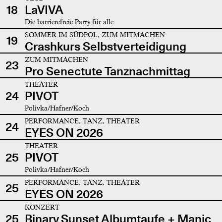
18
LaVIVA
Die barrierefreie Party für alle
SOMMER IM SÜDPOL, ZUM MITMACHEN
19
Crashkurs Selbstverteidigung
ZUM MITMACHEN
23
Pro Senectute Tanznachmittag
THEATER
24
PIVOT
Polivka/Hafner/Koch
PERFORMANCE, TANZ, THEATER
24
EYES ON 2026
THEATER
25
PIVOT
Polivka/Hafner/Koch
PERFORMANCE, TANZ, THEATER
25
EYES ON 2026
KONZERT
25
Binary Sunset Albumtaufe + Manic