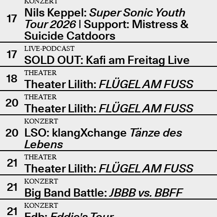
KONZERT
Nils Keppel:
Super Sonic Youth
17
Tour 2026
| Support: Mistress &
Suicide Catdoors
LIVE-PODCAST
17
SOLD OUT: Kafi am Freitag Live
THEATER
18
Theater Lilith:
FLÜGEL AM FUSS
THEATER
20
Theater Lilith:
FLÜGEL AM FUSS
KONZERT
20
LSO: klangXchange
Tänze des
Lebens
THEATER
21
Theater Lilith:
FLÜGEL AM FUSS
KONZERT
21
Big Band Battle:
JBBB vs. BBFF
KONZERT
21
Edb:
Eddie's Tour