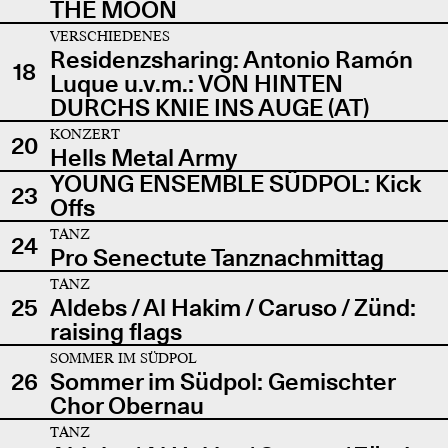
THE MOON
VERSCHIEDENES
Residenzsharing: Antonio Ramón
18
Luque u.v.m.: VON HINTEN
DURCHS KNIE INS AUGE (AT)
KONZERT
20
Hells Metal Army
YOUNG ENSEMBLE SÜDPOL: Kick
23
Offs
TANZ
24
Pro Senectute Tanznachmittag
TANZ
25
Aldebs / Al Hakim / Caruso / Zünd:
raising flags
SOMMER IM SÜDPOL
26
Sommer im Südpol: Gemischter
Chor Obernau
TANZ