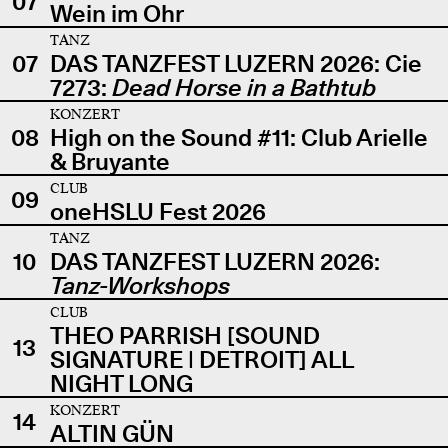
07
Wein im Ohr
TANZ
07
DAS TANZFEST LUZERN 2026: Cie
7273:
Dead Horse in a Bathtub
KONZERT
08
High on the Sound #11: Club Arielle
& Bruyante
CLUB
09
oneHSLU Fest 2026
TANZ
10
DAS TANZFEST LUZERN 2026:
Tanz-Workshops
CLUB
THEO PARRISH [SOUND
13
SIGNATURE | DETROIT] ALL
NIGHT LONG
KONZERT
14
ALTIN GÜN