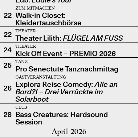
ZUM MITMACHEN
22
Walk-in Closet:
Kleidertauschbörse
THEATER
22
Theater Lilith:
FLÜGEL AM FUSS
THEATER
24
Kick Off Event – PREMIO 2026
TANZ
25
Pro Senectute Tanznachmittag
GASTVERANSTALTUNG
Explora Reise Comedy:
Alle an
26
Bord?! – Drei Verrückte im
Solarboot
CLUB
28
Bass Creatures: Hardsound
Session
April 2026