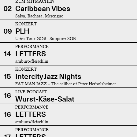
ZUM MITMACHEN
02
Caribbean Vibes
Salsa, Bachata, Merengue
KONZERT
09
PLH
Ultra Tour 2026 | Support: SGB
PERFORMANCE
14
LETTERS
amburo/fleischlin
KONZERT
15
Intercity Jazz Nights
FAT MAN JAZZ – The caliber of Peter Herbolzheimer
LIVE-PODCAST
16
Wurst-Käse-Salat
PERFORMANCE
16
LETTERS
amburo/fleischlin
PERFORMANCE
17
LETTERS