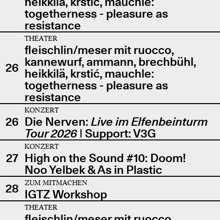
heikkilä, krstić, mauchle:
togetherness - pleasure as
resistance
THEATER
fleischlin/meser mit ruocco,
kannewurf, ammann, brechbühl,
26
heikkilä, krstić, mauchle:
togetherness - pleasure as
resistance
KONZERT
26
Die Nerven:
Live im Elfenbeinturm
Tour 2026
| Support: V3G
KONZERT
27
High on the Sound #10: Doom!
Noo Yelbek & As in Plastic
ZUM MITMACHEN
28
IGTZ Workshop
THEATER
fleischlin/meser mit ruocco,