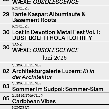
WÆXE:
OBSOLESCENCE
KONZERT
29
Tante Kaspar: Albumtaufe &
Basement Roots
KONZERT
30
Lost in Devotion Metal Fest Vol. 1:
DUST BOLT | THOLA | LOTRIFY
TANZ
30
WÆXE:
OBSOLESCENCE
Juni 2026
VERSCHIEDENES
02
Architekturgalerie Luzern:
KI in
der Architektur
VERSCHIEDENES
03
Sommer im Südpol: Sommer-Slam
ZUM MITMACHEN
05
Caribbean Vibes
KONZERT