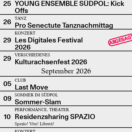
25
YOUNG ENSEMBLE SÜDPOL: Kick
Offs
TANZ
26
Pro Senectute Tanznachmittag
KONZERT
ABGESAG
29
Les Digitales Festival
2026
VERSCHIEDENES
29
Kulturachsenfest 2026
September 2026
CLUB
05
Last Move
SOMMER IM SÜDPOL
09
Sommer-Slam
PERFORMANCE, THEATER
10
Residenzsharing SPAZIO
Spazio! Vita! Libertà!
KONZERT