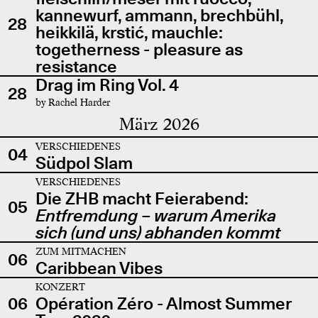
kannewurf, ammann, brechbühl,
28
heikkilä, krstić, mauchle:
togetherness - pleasure as
resistance
Drag im Ring Vol. 4
28
by Rachel Harder
März 2026
VERSCHIEDENES
04
Südpol Slam
VERSCHIEDENES
Die ZHB macht Feierabend:
05
Entfremdung – warum Amerika
sich (und uns) abhanden kommt
ZUM MITMACHEN
06
Caribbean Vibes
KONZERT
06
Opération Zéro - Almost Summer