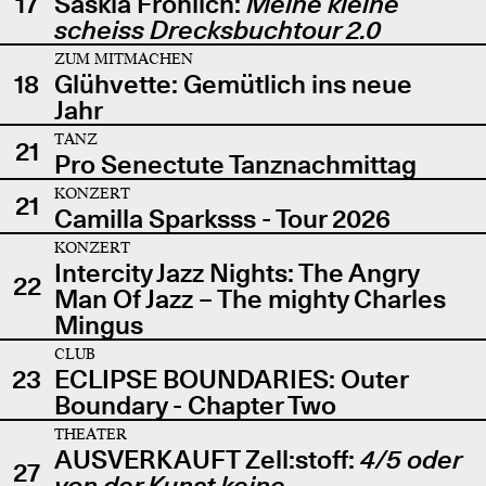
17
Saskia Fröhlich:
Meine kleine
scheiss Drecksbuchtour 2.0
ZUM MITMACHEN
18
Glühvette: Gemütlich ins neue
Jahr
TANZ
21
Pro Senectute Tanznachmittag
KONZERT
21
Camilla Sparksss - Tour 2026
KONZERT
Intercity Jazz Nights: The Angry
22
Man Of Jazz – The mighty Charles
Mingus
CLUB
23
ECLIPSE BOUNDARIES: Outer
Boundary - Chapter Two
THEATER
AUSVERKAUFT Zell:stoff:
4/5 oder
27
von der Kunst keine