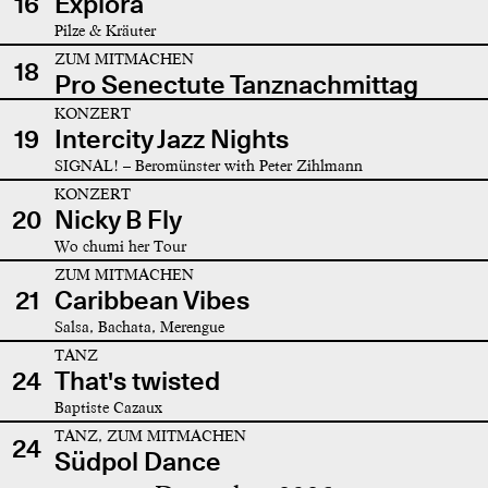
16
Explora
Pilze & Kräuter
ZUM MITMACHEN
18
Pro Senectute Tanznachmittag
KONZERT
19
Intercity Jazz Nights
SIGNAL! – Beromünster with Peter Zihlmann
KONZERT
20
Nicky B Fly
Wo chumi her Tour
ZUM MITMACHEN
21
Caribbean Vibes
Salsa, Bachata, Merengue
TANZ
24
That's twisted
Baptiste Cazaux
TANZ, ZUM MITMACHEN
24
Südpol Dance