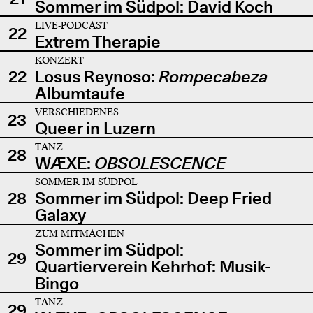
Sommer im Südpol: David Koch
LIVE-PODCAST
22
Extrem Therapie
KONZERT
22
Losus Reynoso:
Rompecabeza
Albumtaufe
VERSCHIEDENES
23
Queer in Luzern
TANZ
28
WÆXE:
OBSOLESCENCE
SOMMER IM SÜDPOL
28
Sommer im Südpol: Deep Fried
Galaxy
ZUM MITMACHEN
Sommer im Südpol:
29
Quartierverein Kehrhof: Musik-
Bingo
TANZ
29