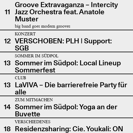
Groove Extravaganza – Intercity
11
Jazz Orchestra feat. Anatole
Muster
big band goes modern grooves
KONZERT
12
VERSCHOBEN: PLH | Support:
SGB
SOMMER IM SÜDPOL
13
Sommer im Südpol: Local Lineup
Sommerfest
CLUB
13
LaVIVA – Die barrierefreie Party für
alle
ZUM MITMACHEN
14
Sommer im Südpol: Yoga an der
Buvette
VERSCHIEDENES
18
Residenzsharing: Cie. Youkali: ON