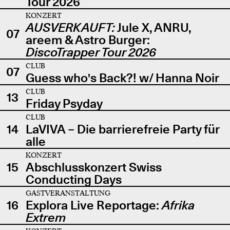
Tour 2026
KONZERT
AUSVERKAUFT:
Jule X, ANRU,
07
areem & Astro Burger:
DiscoTrapper Tour 2026
CLUB
07
Guess who's Back?! w/ Hanna Noir
CLUB
13
Friday Psyday
CLUB
14
LaVIVA – Die barrierefreie Party für
alle
KONZERT
15
Abschlusskonzert Swiss
Conducting Days
GASTVERANSTALTUNG
16
Explora Live Reportage:
Afrika
Extrem