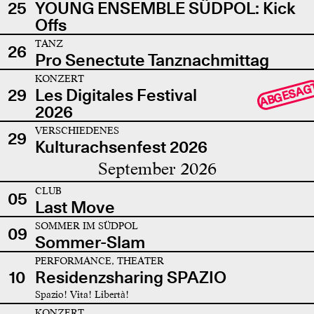
25
YOUNG ENSEMBLE SÜDPOL: Kick
Offs
TANZ
26
Pro Senectute Tanznachmittag
KONZERT
ABGESAG
29
Les Digitales Festival
2026
VERSCHIEDENES
29
Kulturachsenfest 2026
September 2026
CLUB
05
Last Move
SOMMER IM SÜDPOL
09
Sommer-Slam
PERFORMANCE, THEATER
10
Residenzsharing SPAZIO
Spazio! Vita! Libertà!
KONZERT