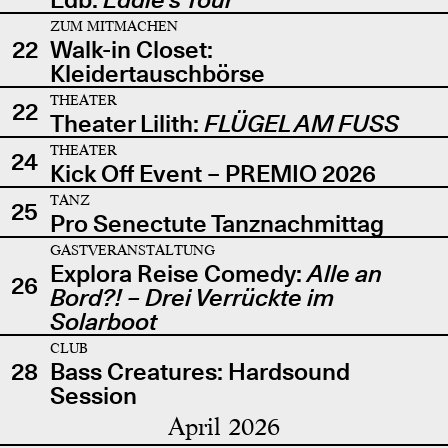
ZUM MITMACHEN
22
Walk-in Closet:
Kleidertauschbörse
THEATER
22
Theater Lilith:
FLÜGEL AM FUSS
THEATER
24
Kick Off Event – PREMIO 2026
TANZ
25
Pro Senectute Tanznachmittag
GASTVERANSTALTUNG
Explora Reise Comedy:
Alle an
26
Bord?! – Drei Verrückte im
Solarboot
CLUB
28
Bass Creatures: Hardsound
Session
April 2026