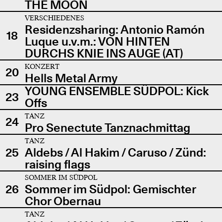
THE MOON
VERSCHIEDENES
Residenzsharing: Antonio Ramón
18
Luque u.v.m.: VON HINTEN
DURCHS KNIE INS AUGE (AT)
KONZERT
20
Hells Metal Army
YOUNG ENSEMBLE SÜDPOL: Kick
23
Offs
TANZ
24
Pro Senectute Tanznachmittag
TANZ
25
Aldebs / Al Hakim / Caruso / Zünd:
raising flags
SOMMER IM SÜDPOL
26
Sommer im Südpol: Gemischter
Chor Obernau
TANZ