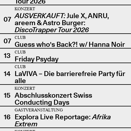
Tour 2026
KONZERT
AUSVERKAUFT:
Jule X, ANRU,
07
areem & Astro Burger:
DiscoTrapper Tour 2026
CLUB
07
Guess who's Back?! w/ Hanna Noir
CLUB
13
Friday Psyday
CLUB
14
LaVIVA – Die barrierefreie Party für
alle
KONZERT
15
Abschlusskonzert Swiss
Conducting Days
GASTVERANSTALTUNG
16
Explora Live Reportage:
Afrika
Extrem