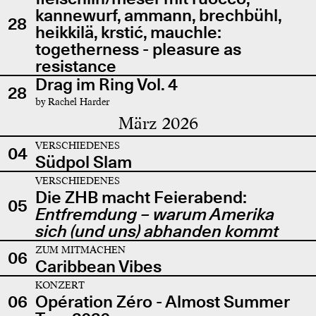
kannewurf, ammann, brechbühl,
28
heikkilä, krstić, mauchle:
togetherness - pleasure as
resistance
Drag im Ring Vol. 4
28
by Rachel Harder
März 2026
VERSCHIEDENES
04
Südpol Slam
VERSCHIEDENES
Die ZHB macht Feierabend:
05
Entfremdung – warum Amerika
sich (und uns) abhanden kommt
ZUM MITMACHEN
06
Caribbean Vibes
KONZERT
06
Opération Zéro - Almost Summer