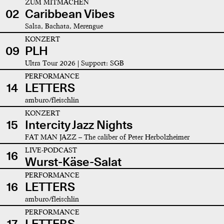
ZUM MITMACHEN
02
Caribbean Vibes
Salsa, Bachata, Merengue
KONZERT
09
PLH
Ultra Tour 2026 | Support: SGB
PERFORMANCE
14
LETTERS
amburo/fleischlin
KONZERT
15
Intercity Jazz Nights
FAT MAN JAZZ – The caliber of Peter Herbolzheimer
LIVE-PODCAST
16
Wurst-Käse-Salat
PERFORMANCE
16
LETTERS
amburo/fleischlin
PERFORMANCE
17
LETTERS