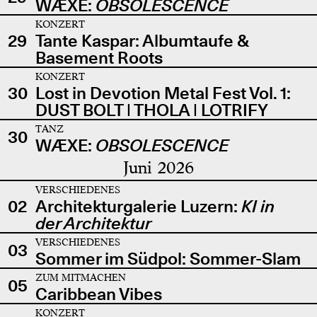
WÆXE:
OBSOLESCENCE
KONZERT
29
Tante Kaspar: Albumtaufe &
Basement Roots
KONZERT
30
Lost in Devotion Metal Fest Vol. 1:
DUST BOLT | THOLA | LOTRIFY
TANZ
30
WÆXE:
OBSOLESCENCE
Juni 2026
VERSCHIEDENES
02
Architekturgalerie Luzern:
KI in
der Architektur
VERSCHIEDENES
03
Sommer im Südpol: Sommer-Slam
ZUM MITMACHEN
05
Caribbean Vibes
KONZERT