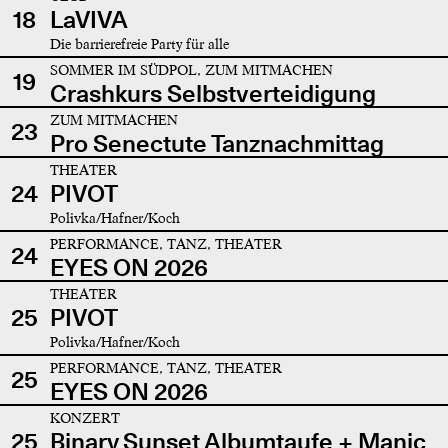
18
LaVIVA
Die barrierefreie Party für alle
SOMMER IM SÜDPOL, ZUM MITMACHEN
19
Crashkurs Selbstverteidigung
ZUM MITMACHEN
23
Pro Senectute Tanznachmittag
THEATER
24
PIVOT
Polivka/Hafner/Koch
PERFORMANCE, TANZ, THEATER
24
EYES ON 2026
THEATER
25
PIVOT
Polivka/Hafner/Koch
PERFORMANCE, TANZ, THEATER
25
EYES ON 2026
KONZERT
25
Binary Sunset Albumtaufe + Manic