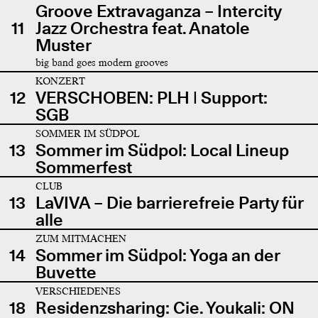
Groove Extravaganza – Intercity
11
Jazz Orchestra feat. Anatole
Muster
big band goes modern grooves
KONZERT
12
VERSCHOBEN: PLH | Support:
SGB
SOMMER IM SÜDPOL
13
Sommer im Südpol: Local Lineup
Sommerfest
CLUB
13
LaVIVA – Die barrierefreie Party für
alle
ZUM MITMACHEN
14
Sommer im Südpol: Yoga an der
Buvette
VERSCHIEDENES
18
Residenzsharing: Cie. Youkali: ON