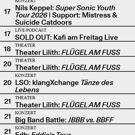
KONZERT
Nils Keppel:
Super Sonic Youth
17
Tour 2026
| Support: Mistress &
Suicide Catdoors
LIVE-PODCAST
17
SOLD OUT: Kafi am Freitag Live
THEATER
18
Theater Lilith:
FLÜGEL AM FUSS
THEATER
20
Theater Lilith:
FLÜGEL AM FUSS
KONZERT
20
LSO: klangXchange
Tänze des
Lebens
THEATER
21
Theater Lilith:
FLÜGEL AM FUSS
KONZERT
21
Big Band Battle:
JBBB vs. BBFF
KONZERT
21
Edb:
Eddie's Tour