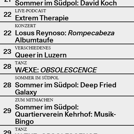
Sommer im Südpol: David Koch
LIVE-PODCAST
22
Extrem Therapie
KONZERT
22
Losus Reynoso:
Rompecabeza
Albumtaufe
VERSCHIEDENES
23
Queer in Luzern
TANZ
28
WÆXE:
OBSOLESCENCE
SOMMER IM SÜDPOL
28
Sommer im Südpol: Deep Fried
Galaxy
ZUM MITMACHEN
Sommer im Südpol:
29
Quartierverein Kehrhof: Musik-
Bingo
TANZ
29