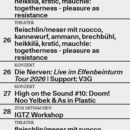
heikkilä, krstić, mauchle:
togetherness - pleasure as
resistance
THEATER
fleischlin/meser mit ruocco,
kannewurf, ammann, brechbühl,
26
heikkilä, krstić, mauchle:
togetherness - pleasure as
resistance
KONZERT
26
Die Nerven:
Live im Elfenbeinturm
Tour 2026
| Support: V3G
KONZERT
27
High on the Sound #10: Doom!
Noo Yelbek & As in Plastic
ZUM MITMACHEN
28
IGTZ Workshop
THEATER
fleischlin/meser mit ruocco,