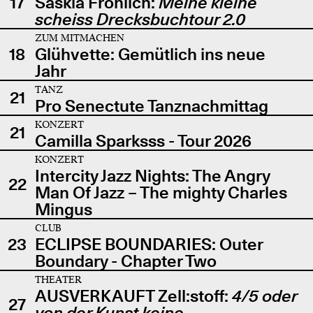
17
Saskia Fröhlich:
Meine kleine
scheiss Drecksbuchtour 2.0
ZUM MITMACHEN
18
Glühvette: Gemütlich ins neue
Jahr
TANZ
21
Pro Senectute Tanznachmittag
KONZERT
21
Camilla Sparksss - Tour 2026
KONZERT
Intercity Jazz Nights: The Angry
22
Man Of Jazz – The mighty Charles
Mingus
CLUB
23
ECLIPSE BOUNDARIES: Outer
Boundary - Chapter Two
THEATER
AUSVERKAUFT Zell:stoff:
4/5 oder
27
von der Kunst keine