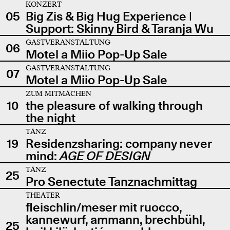
KONZERT
05
Big Zis & Big Hug Experience |
Support: Skinny Bird & Taranja Wu
GASTVERANSTALTUNG
06
Motel a Miio Pop-Up Sale
GASTVERANSTALTUNG
07
Motel a Miio Pop-Up Sale
ZUM MITMACHEN
10
the pleasure of walking through
the night
TANZ
19
Residenzsharing: company never
mind:
AGE OF DESIGN
TANZ
25
Pro Senectute Tanznachmittag
THEATER
fleischlin/meser mit ruocco,
kannewurf, ammann, brechbühl,
25