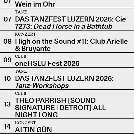
07
Wein im Ohr
TANZ
07
DAS TANZFEST LUZERN 2026: Cie
7273:
Dead Horse in a Bathtub
KONZERT
08
High on the Sound #11: Club Arielle
& Bruyante
CLUB
09
oneHSLU Fest 2026
TANZ
10
DAS TANZFEST LUZERN 2026:
Tanz-Workshops
CLUB
THEO PARRISH [SOUND
13
SIGNATURE | DETROIT] ALL
NIGHT LONG
KONZERT
14
ALTIN GÜN