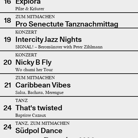
16
Explora
Pilze & Kräuter
ZUM MITMACHEN
18
Pro Senectute Tanznachmittag
KONZERT
19
Intercity Jazz Nights
SIGNAL! – Beromünster with Peter Zihlmann
KONZERT
20
Nicky B Fly
Wo chumi her Tour
ZUM MITMACHEN
21
Caribbean Vibes
Salsa, Bachata, Merengue
TANZ
24
That's twisted
Baptiste Cazaux
TANZ, ZUM MITMACHEN
24
Südpol Dance