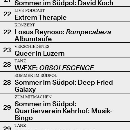
Sommer im Südpol: David Koch
LIVE-PODCAST
22
Extrem Therapie
KONZERT
22
Losus Reynoso:
Rompecabeza
Albumtaufe
VERSCHIEDENES
23
Queer in Luzern
TANZ
28
WÆXE:
OBSOLESCENCE
SOMMER IM SÜDPOL
28
Sommer im Südpol: Deep Fried
Galaxy
ZUM MITMACHEN
Sommer im Südpol:
29
Quartierverein Kehrhof: Musik-
Bingo
TANZ
29