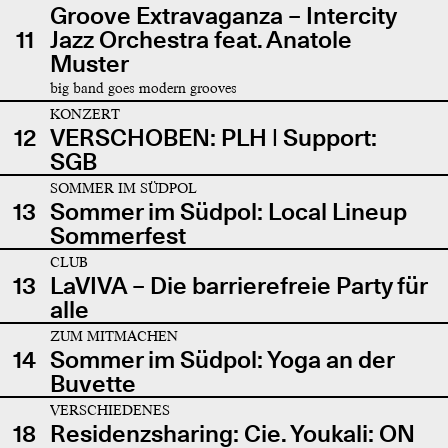
Groove Extravaganza – Intercity
11
Jazz Orchestra feat. Anatole
Muster
big band goes modern grooves
KONZERT
12
VERSCHOBEN: PLH | Support:
SGB
SOMMER IM SÜDPOL
13
Sommer im Südpol: Local Lineup
Sommerfest
CLUB
13
LaVIVA – Die barrierefreie Party für
alle
ZUM MITMACHEN
14
Sommer im Südpol: Yoga an der
Buvette
VERSCHIEDENES
18
Residenzsharing: Cie. Youkali: ON