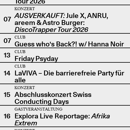
Tour 2026
KONZERT
AUSVERKAUFT:
Jule X, ANRU,
07
areem & Astro Burger:
DiscoTrapper Tour 2026
CLUB
07
Guess who's Back?! w/ Hanna Noir
CLUB
13
Friday Psyday
CLUB
14
LaVIVA – Die barrierefreie Party für
alle
KONZERT
15
Abschlusskonzert Swiss
Conducting Days
GASTVERANSTALTUNG
16
Explora Live Reportage:
Afrika
Extrem