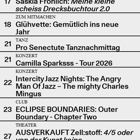
17
Saskia Fröhlich:
Meine kleine
scheiss Drecksbuchtour 2.0
ZUM MITMACHEN
18
Glühvette: Gemütlich ins neue
Jahr
TANZ
21
Pro Senectute Tanznachmittag
KONZERT
21
Camilla Sparksss - Tour 2026
KONZERT
Intercity Jazz Nights: The Angry
22
Man Of Jazz – The mighty Charles
Mingus
CLUB
23
ECLIPSE BOUNDARIES: Outer
Boundary - Chapter Two
THEATER
AUSVERKAUFT Zell:stoff:
4/5 oder
27
von der Kunst keine