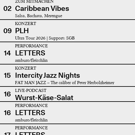
ZUM MITMACHEN
02
Caribbean Vibes
Salsa, Bachata, Merengue
KONZERT
09
PLH
Ultra Tour 2026 | Support: SGB
PERFORMANCE
14
LETTERS
amburo/fleischlin
KONZERT
15
Intercity Jazz Nights
FAT MAN JAZZ – The caliber of Peter Herbolzheimer
LIVE-PODCAST
16
Wurst-Käse-Salat
PERFORMANCE
16
LETTERS
amburo/fleischlin
PERFORMANCE
17
LETTERS