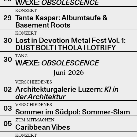
WÆXE:
OBSOLESCENCE
KONZERT
29
Tante Kaspar: Albumtaufe &
Basement Roots
KONZERT
30
Lost in Devotion Metal Fest Vol. 1:
DUST BOLT | THOLA | LOTRIFY
TANZ
30
WÆXE:
OBSOLESCENCE
Juni 2026
VERSCHIEDENES
02
Architekturgalerie Luzern:
KI in
der Architektur
VERSCHIEDENES
03
Sommer im Südpol: Sommer-Slam
ZUM MITMACHEN
05
Caribbean Vibes
KONZERT