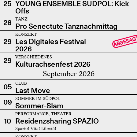
25
YOUNG ENSEMBLE SÜDPOL: Kick
Offs
TANZ
26
Pro Senectute Tanznachmittag
KONZERT
ABGESAG
29
Les Digitales Festival
2026
VERSCHIEDENES
29
Kulturachsenfest 2026
September 2026
CLUB
05
Last Move
SOMMER IM SÜDPOL
09
Sommer-Slam
PERFORMANCE, THEATER
10
Residenzsharing SPAZIO
Spazio! Vita! Libertà!
KONZERT