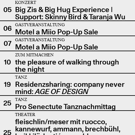
KONZERT
05
Big Zis & Big Hug Experience |
Support: Skinny Bird & Taranja Wu
GASTVERANSTALTUNG
06
Motel a Miio Pop-Up Sale
GASTVERANSTALTUNG
07
Motel a Miio Pop-Up Sale
ZUM MITMACHEN
10
the pleasure of walking through
the night
TANZ
19
Residenzsharing: company never
mind:
AGE OF DESIGN
TANZ
25
Pro Senectute Tanznachmittag
THEATER
fleischlin/meser mit ruocco,
kannewurf, ammann, brechbühl,
25