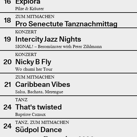
16
Explora
Pilze & Kräuter
ZUM MITMACHEN
18
Pro Senectute Tanznachmittag
KONZERT
19
Intercity Jazz Nights
SIGNAL! – Beromünster with Peter Zihlmann
KONZERT
20
Nicky B Fly
Wo chumi her Tour
ZUM MITMACHEN
21
Caribbean Vibes
Salsa, Bachata, Merengue
TANZ
24
That's twisted
Baptiste Cazaux
TANZ, ZUM MITMACHEN
24
Südpol Dance