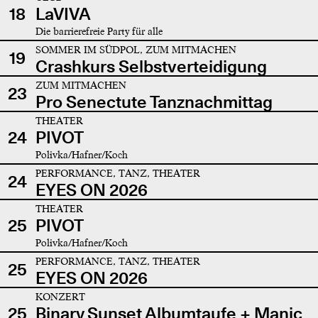
18
LaVIVA
Die barrierefreie Party für alle
SOMMER IM SÜDPOL, ZUM MITMACHEN
19
Crashkurs Selbstverteidigung
ZUM MITMACHEN
23
Pro Senectute Tanznachmittag
THEATER
24
PIVOT
Polivka/Hafner/Koch
PERFORMANCE, TANZ, THEATER
24
EYES ON 2026
THEATER
25
PIVOT
Polivka/Hafner/Koch
PERFORMANCE, TANZ, THEATER
25
EYES ON 2026
KONZERT
25
Binary Sunset Albumtaufe + Manic