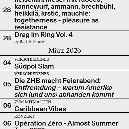
kannewurf, ammann, brechbühl,
28
heikkilä, krstić, mauchle:
togetherness - pleasure as
resistance
Drag im Ring Vol. 4
28
by Rachel Harder
März 2026
VERSCHIEDENES
04
Südpol Slam
VERSCHIEDENES
Die ZHB macht Feierabend:
05
Entfremdung – warum Amerika
sich (und uns) abhanden kommt
ZUM MITMACHEN
06
Caribbean Vibes
KONZERT
06
Opération Zéro - Almost Summer