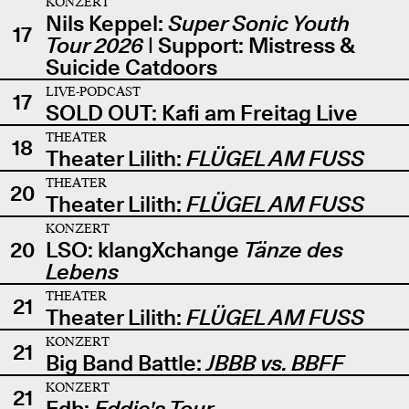
KONZERT
Nils Keppel:
Super Sonic Youth
17
Tour 2026
| Support: Mistress &
Suicide Catdoors
LIVE-PODCAST
17
SOLD OUT: Kafi am Freitag Live
THEATER
18
Theater Lilith:
FLÜGEL AM FUSS
THEATER
20
Theater Lilith:
FLÜGEL AM FUSS
KONZERT
20
LSO: klangXchange
Tänze des
Lebens
THEATER
21
Theater Lilith:
FLÜGEL AM FUSS
KONZERT
21
Big Band Battle:
JBBB vs. BBFF
KONZERT
21
Edb:
Eddie's Tour