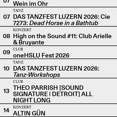
07
Wein im Ohr
TANZ
07
DAS TANZFEST LUZERN 2026: Cie
7273:
Dead Horse in a Bathtub
KONZERT
08
High on the Sound #11: Club Arielle
& Bruyante
CLUB
09
oneHSLU Fest 2026
TANZ
10
DAS TANZFEST LUZERN 2026:
Tanz-Workshops
CLUB
THEO PARRISH [SOUND
13
SIGNATURE | DETROIT] ALL
NIGHT LONG
KONZERT
14
ALTIN GÜN