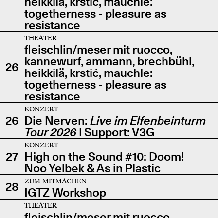
heikkilä, krstić, mauchle:
togetherness - pleasure as
resistance
THEATER
fleischlin/meser mit ruocco,
kannewurf, ammann, brechbühl,
26
heikkilä, krstić, mauchle:
togetherness - pleasure as
resistance
KONZERT
26
Die Nerven:
Live im Elfenbeinturm
Tour 2026
| Support: V3G
KONZERT
27
High on the Sound #10: Doom!
Noo Yelbek & As in Plastic
ZUM MITMACHEN
28
IGTZ Workshop
THEATER
fleischlin/meser mit ruocco,