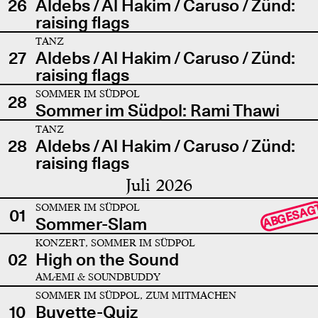
26
Aldebs / Al Hakim / Caruso / Zünd:
raising flags
TANZ
27
Aldebs / Al Hakim / Caruso / Zünd:
raising flags
SOMMER IM SÜDPOL
28
Sommer im Südpol: Rami Thawi
TANZ
28
Aldebs / Al Hakim / Caruso / Zünd:
raising flags
Juli 2026
SOMMER IM SÜDPOL
ABGESAG
01
Sommer-Slam
KONZERT, SOMMER IM SÜDPOL
02
High on the Sound
AMÆMI & SOUNDBUDDY
SOMMER IM SÜDPOL, ZUM MITMACHEN
10
Buvette-Quiz