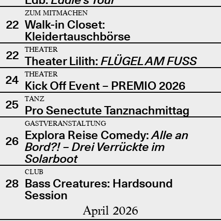
ZUM MITMACHEN
22
Walk-in Closet:
Kleidertauschbörse
THEATER
22
Theater Lilith:
FLÜGEL AM FUSS
THEATER
24
Kick Off Event – PREMIO 2026
TANZ
25
Pro Senectute Tanznachmittag
GASTVERANSTALTUNG
Explora Reise Comedy:
Alle an
26
Bord?! – Drei Verrückte im
Solarboot
CLUB
28
Bass Creatures: Hardsound
Session
April 2026