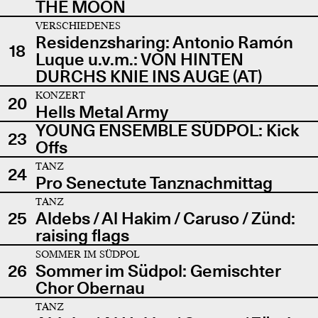
THE MOON
VERSCHIEDENES
Residenzsharing: Antonio Ramón
18
Luque u.v.m.: VON HINTEN
DURCHS KNIE INS AUGE (AT)
KONZERT
20
Hells Metal Army
YOUNG ENSEMBLE SÜDPOL: Kick
23
Offs
TANZ
24
Pro Senectute Tanznachmittag
TANZ
25
Aldebs / Al Hakim / Caruso / Zünd:
raising flags
SOMMER IM SÜDPOL
26
Sommer im Südpol: Gemischter
Chor Obernau
TANZ