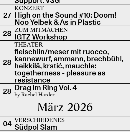
Support: V3G
KONZERT
27
High on the Sound #10: Doom!
Noo Yelbek & As in Plastic
ZUM MITMACHEN
28
IGTZ Workshop
THEATER
fleischlin/meser mit ruocco,
kannewurf, ammann, brechbühl,
28
heikkilä, krstić, mauchle:
togetherness - pleasure as
resistance
Drag im Ring Vol. 4
28
by Rachel Harder
März 2026
VERSCHIEDENES
04
Südpol Slam