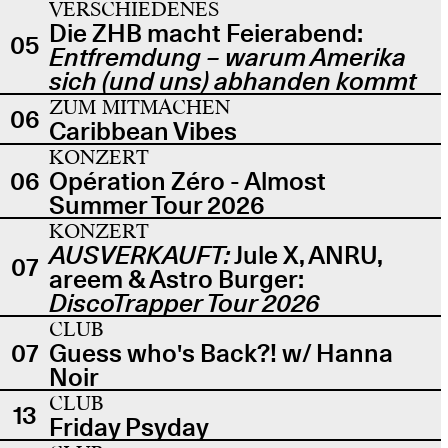
VERSCHIEDENES
Die ZHB macht Feierabend:
05
Entfremdung – warum Amerika
sich (und uns) abhanden kommt
ZUM MITMACHEN
06
Caribbean Vibes
KONZERT
06
Opération Zéro - Almost
Summer Tour 2026
KONZERT
AUSVERKAUFT:
Jule X, ANRU,
07
areem & Astro Burger:
DiscoTrapper Tour 2026
CLUB
07
Guess who's Back?! w/ Hanna
Noir
CLUB
13
Friday Psyday