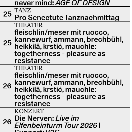
never mind:
AGE OF DESIGN
TANZ
25
Pro Senectute Tanznachmittag
THEATER
fleischlin/meser mit ruocco,
kannewurf, ammann, brechbühl,
25
heikkilä, krstić, mauchle:
togetherness - pleasure as
resistance
THEATER
fleischlin/meser mit ruocco,
kannewurf, ammann, brechbühl,
26
heikkilä, krstić, mauchle:
togetherness - pleasure as
resistance
KONZERT
Die Nerven:
Live im
26
Elfenbeinturm Tour 2026
|