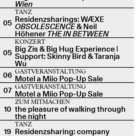
Wien
TANZ
Residenzsharings: WÆXE
05
OBSOLESCENCE
& Neil
Höhener
THE IN BETWEEN
KONZERT
Big Zis & Big Hug Experience |
05
Support: Skinny Bird & Taranja
Wu
GASTVERANSTALTUNG
06
Motel a Miio Pop-Up Sale
GASTVERANSTALTUNG
07
Motel a Miio Pop-Up Sale
ZUM MITMACHEN
10
the pleasure of walking through
the night
TANZ
19
Residenzsharing: company