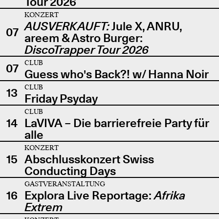
Tour 2026
KONZERT
AUSVERKAUFT:
Jule X, ANRU,
07
areem & Astro Burger:
DiscoTrapper Tour 2026
CLUB
07
Guess who's Back?! w/ Hanna Noir
CLUB
13
Friday Psyday
CLUB
14
LaVIVA – Die barrierefreie Party für
alle
KONZERT
15
Abschlusskonzert Swiss
Conducting Days
GASTVERANSTALTUNG
16
Explora Live Reportage:
Afrika
Extrem