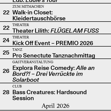
ZUM MITMACHEN
22
Walk-in Closet:
Kleidertauschbörse
THEATER
22
Theater Lilith:
FLÜGEL AM FUSS
THEATER
24
Kick Off Event – PREMIO 2026
TANZ
25
Pro Senectute Tanznachmittag
GASTVERANSTALTUNG
Explora Reise Comedy:
Alle an
26
Bord?! – Drei Verrückte im
Solarboot
CLUB
28
Bass Creatures: Hardsound
Session
April 2026