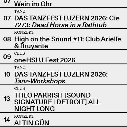
07
Wein im Ohr
TANZ
07
DAS TANZFEST LUZERN 2026: Cie
7273:
Dead Horse in a Bathtub
KONZERT
08
High on the Sound #11: Club Arielle
& Bruyante
CLUB
09
oneHSLU Fest 2026
TANZ
10
DAS TANZFEST LUZERN 2026:
Tanz-Workshops
CLUB
THEO PARRISH [SOUND
13
SIGNATURE | DETROIT] ALL
NIGHT LONG
KONZERT
14
ALTIN GÜN