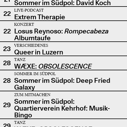
Sommer im Südpol: David Koch
LIVE-PODCAST
22
Extrem Therapie
KONZERT
22
Losus Reynoso:
Rompecabeza
Albumtaufe
VERSCHIEDENES
23
Queer in Luzern
TANZ
28
WÆXE:
OBSOLESCENCE
SOMMER IM SÜDPOL
28
Sommer im Südpol: Deep Fried
Galaxy
ZUM MITMACHEN
Sommer im Südpol:
29
Quartierverein Kehrhof: Musik-
Bingo
TANZ
29