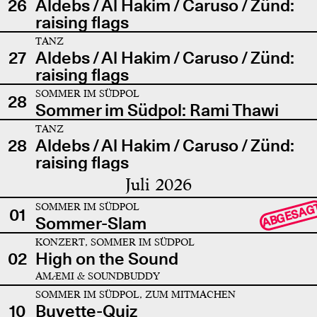
26
Aldebs / Al Hakim / Caruso / Zünd:
raising flags
TANZ
27
Aldebs / Al Hakim / Caruso / Zünd:
raising flags
SOMMER IM SÜDPOL
28
Sommer im Südpol: Rami Thawi
TANZ
28
Aldebs / Al Hakim / Caruso / Zünd:
raising flags
Juli 2026
SOMMER IM SÜDPOL
ABGESAG
01
Sommer-Slam
KONZERT, SOMMER IM SÜDPOL
02
High on the Sound
AMÆMI & SOUNDBUDDY
SOMMER IM SÜDPOL, ZUM MITMACHEN
10
Buvette-Quiz