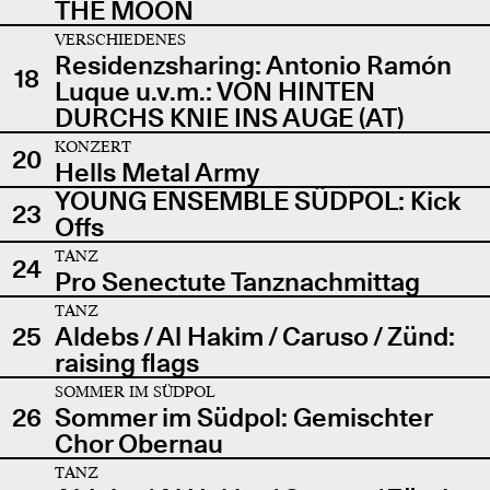
THE MOON
VERSCHIEDENES
Residenzsharing: Antonio Ramón
18
Luque u.v.m.: VON HINTEN
DURCHS KNIE INS AUGE (AT)
KONZERT
20
Hells Metal Army
YOUNG ENSEMBLE SÜDPOL: Kick
23
Offs
TANZ
24
Pro Senectute Tanznachmittag
TANZ
25
Aldebs / Al Hakim / Caruso / Zünd:
raising flags
SOMMER IM SÜDPOL
26
Sommer im Südpol: Gemischter
Chor Obernau
TANZ