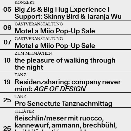
KONZERT
05
Big Zis & Big Hug Experience |
Support: Skinny Bird & Taranja Wu
GASTVERANSTALTUNG
06
Motel a Miio Pop-Up Sale
GASTVERANSTALTUNG
07
Motel a Miio Pop-Up Sale
ZUM MITMACHEN
10
the pleasure of walking through
the night
TANZ
19
Residenzsharing: company never
mind:
AGE OF DESIGN
TANZ
25
Pro Senectute Tanznachmittag
THEATER
fleischlin/meser mit ruocco,
kannewurf, ammann, brechbühl,
25