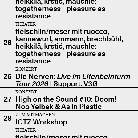
heikkilä, krstić, mauchle:
togetherness - pleasure as
resistance
THEATER
fleischlin/meser mit ruocco,
kannewurf, ammann, brechbühl,
26
heikkilä, krstić, mauchle:
togetherness - pleasure as
resistance
KONZERT
26
Die Nerven:
Live im Elfenbeinturm
Tour 2026
| Support: V3G
KONZERT
27
High on the Sound #10: Doom!
Noo Yelbek & As in Plastic
ZUM MITMACHEN
28
IGTZ Workshop
THEATER
fleischlin/meser mit ruocco,