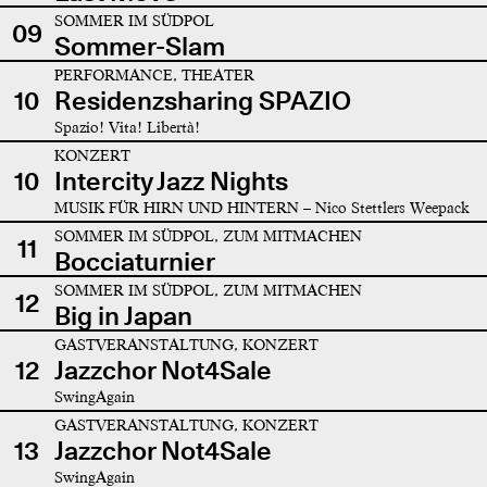
SOMMER IM SÜDPOL
09
Sommer-Slam
PERFORMANCE, THEATER
10
Residenzsharing SPAZIO
Spazio! Vita! Libertà!
KONZERT
10
Intercity Jazz Nights
MUSIK FÜR HIRN UND HINTERN – Nico Stettlers Weepack
SOMMER IM SÜDPOL, ZUM MITMACHEN
11
Bocciaturnier
SOMMER IM SÜDPOL, ZUM MITMACHEN
12
Big in Japan
GASTVERANSTALTUNG, KONZERT
12
Jazzchor Not4Sale
SwingAgain
GASTVERANSTALTUNG, KONZERT
13
Jazzchor Not4Sale
SwingAgain