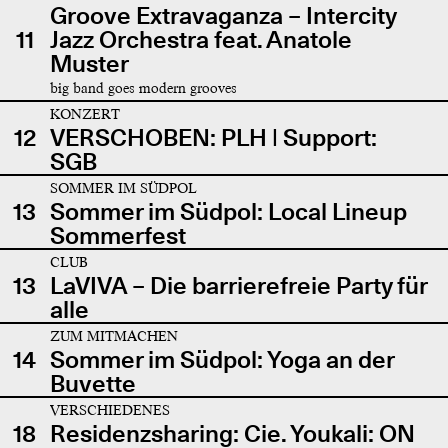
Groove Extravaganza – Intercity
11
Jazz Orchestra feat. Anatole
Muster
big band goes modern grooves
KONZERT
12
VERSCHOBEN: PLH | Support:
SGB
SOMMER IM SÜDPOL
13
Sommer im Südpol: Local Lineup
Sommerfest
CLUB
13
LaVIVA – Die barrierefreie Party für
alle
ZUM MITMACHEN
14
Sommer im Südpol: Yoga an der
Buvette
VERSCHIEDENES
18
Residenzsharing: Cie. Youkali: ON