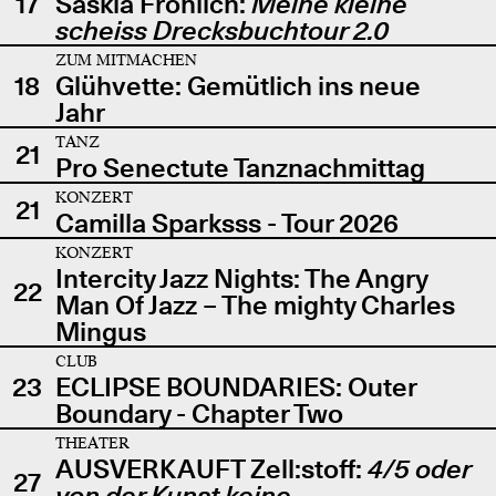
17
Saskia Fröhlich:
Meine kleine
scheiss Drecksbuchtour 2.0
ZUM MITMACHEN
18
Glühvette: Gemütlich ins neue
Jahr
TANZ
21
Pro Senectute Tanznachmittag
KONZERT
21
Camilla Sparksss - Tour 2026
KONZERT
Intercity Jazz Nights: The Angry
22
Man Of Jazz – The mighty Charles
Mingus
CLUB
23
ECLIPSE BOUNDARIES: Outer
Boundary - Chapter Two
THEATER
AUSVERKAUFT Zell:stoff:
4/5 oder
27
von der Kunst keine