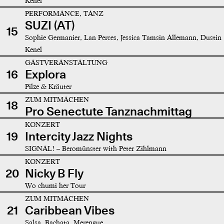
Kenel
PERFORMANCE, TANZ
SUZI (AT)
15
Sophie Germanier, Lan Perces, Jessica Tamsin Allemann, Dustin
Kenel
GASTVERANSTALTUNG
16
Explora
Pilze & Kräuter
ZUM MITMACHEN
18
Pro Senectute Tanznachmittag
KONZERT
19
Intercity Jazz Nights
SIGNAL! – Beromünster with Peter Zihlmann
KONZERT
20
Nicky B Fly
Wo chumi her Tour
ZUM MITMACHEN
21
Caribbean Vibes
Salsa, Bachata, Merengue