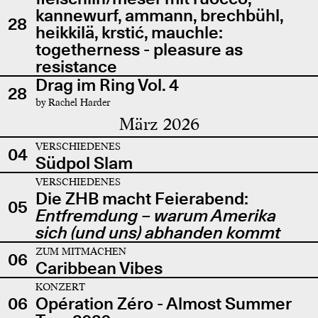
kannewurf, ammann, brechbühl,
28
heikkilä, krstić, mauchle:
togetherness - pleasure as
resistance
Drag im Ring Vol. 4
28
by Rachel Harder
März 2026
VERSCHIEDENES
04
Südpol Slam
VERSCHIEDENES
Die ZHB macht Feierabend:
05
Entfremdung – warum Amerika
sich (und uns) abhanden kommt
ZUM MITMACHEN
06
Caribbean Vibes
KONZERT
06
Opération Zéro - Almost Summer