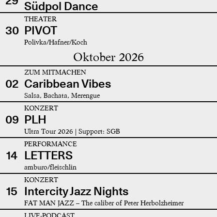
29
Südpol Dance
THEATER
30
PIVOT
Polivka/Hafner/Koch
Oktober 2026
ZUM MITMACHEN
02
Caribbean Vibes
Salsa, Bachata, Merengue
KONZERT
09
PLH
Ultra Tour 2026 | Support: SGB
PERFORMANCE
14
LETTERS
amburo/fleischlin
KONZERT
15
Intercity Jazz Nights
FAT MAN JAZZ – The caliber of Peter Herbolzheimer
LIVE-PODCAST