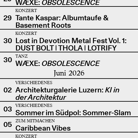
WÆXE:
OBSOLESCENCE
KONZERT
29
Tante Kaspar: Albumtaufe &
Basement Roots
KONZERT
30
Lost in Devotion Metal Fest Vol. 1:
DUST BOLT | THOLA | LOTRIFY
TANZ
30
WÆXE:
OBSOLESCENCE
Juni 2026
VERSCHIEDENES
02
Architekturgalerie Luzern:
KI in
der Architektur
VERSCHIEDENES
03
Sommer im Südpol: Sommer-Slam
ZUM MITMACHEN
05
Caribbean Vibes
KONZERT