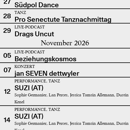
27
Südpol Dance
TANZ
28
Pro Senectute Tanznachmittag
LIVE-PODCAST
29
Drags Uncut
November 2026
LIVE-PODCAST
05
Beziehungskosmos
KONZERT
07
jan SEVEN dettwyler
PERFORMANCE, TANZ
SUZI (AT)
12
Sophie Germanier, Lan Perces, Jessica Tamsin Allemann, Dustin
Kenel
PERFORMANCE, TANZ
SUZI (AT)
14
Sophie Germanier, Lan Perces, Jessica Tamsin Allemann, Dustin