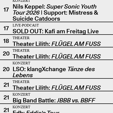
KONZERT
Nils Keppel:
Super Sonic Youth
17
Tour 2026
| Support: Mistress &
Suicide Catdoors
LIVE-PODCAST
17
SOLD OUT: Kafi am Freitag Live
THEATER
18
Theater Lilith:
FLÜGEL AM FUSS
THEATER
20
Theater Lilith:
FLÜGEL AM FUSS
KONZERT
20
LSO: klangXchange
Tänze des
Lebens
THEATER
21
Theater Lilith:
FLÜGEL AM FUSS
KONZERT
21
Big Band Battle:
JBBB vs. BBFF
KONZERT
21
Edb:
Eddie's Tour