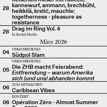
kannewurf, ammann, brechbühl,
28
heikkilä, krstić, mauchle:
togetherness - pleasure as
resistance
Drag im Ring Vol. 4
28
by Rachel Harder
März 2026
VERSCHIEDENES
04
Südpol Slam
VERSCHIEDENES
Die ZHB macht Feierabend:
05
Entfremdung – warum Amerika
sich (und uns) abhanden kommt
ZUM MITMACHEN
06
Caribbean Vibes
KONZERT
06
Opération Zéro - Almost Summer