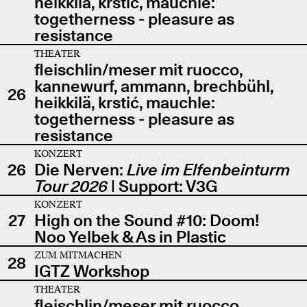
heikkilä, krstić, mauchle:
togetherness - pleasure as
resistance
THEATER
fleischlin/meser mit ruocco,
kannewurf, ammann, brechbühl,
26
heikkilä, krstić, mauchle:
togetherness - pleasure as
resistance
KONZERT
26
Die Nerven:
Live im Elfenbeinturm
Tour 2026
| Support: V3G
KONZERT
27
High on the Sound #10: Doom!
Noo Yelbek & As in Plastic
ZUM MITMACHEN
28
IGTZ Workshop
THEATER
fleischlin/meser mit ruocco,