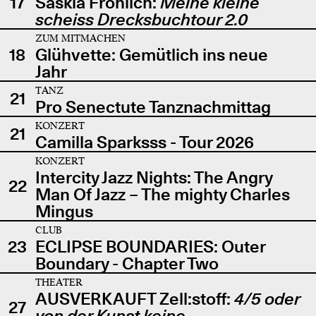
17
Saskia Fröhlich:
Meine kleine
scheiss Drecksbuchtour 2.0
ZUM MITMACHEN
18
Glühvette: Gemütlich ins neue
Jahr
TANZ
21
Pro Senectute Tanznachmittag
KONZERT
21
Camilla Sparksss - Tour 2026
KONZERT
Intercity Jazz Nights: The Angry
22
Man Of Jazz – The mighty Charles
Mingus
CLUB
23
ECLIPSE BOUNDARIES: Outer
Boundary - Chapter Two
THEATER
AUSVERKAUFT Zell:stoff:
4/5 oder
27
von der Kunst keine