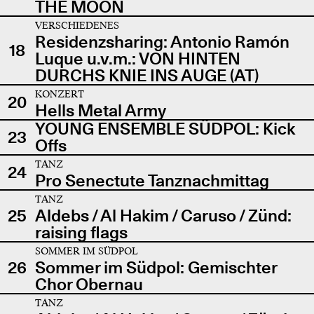
THE MOON
VERSCHIEDENES
Residenzsharing: Antonio Ramón
18
Luque u.v.m.: VON HINTEN
DURCHS KNIE INS AUGE (AT)
KONZERT
20
Hells Metal Army
YOUNG ENSEMBLE SÜDPOL: Kick
23
Offs
TANZ
24
Pro Senectute Tanznachmittag
TANZ
25
Aldebs / Al Hakim / Caruso / Zünd:
raising flags
SOMMER IM SÜDPOL
26
Sommer im Südpol: Gemischter
Chor Obernau
TANZ