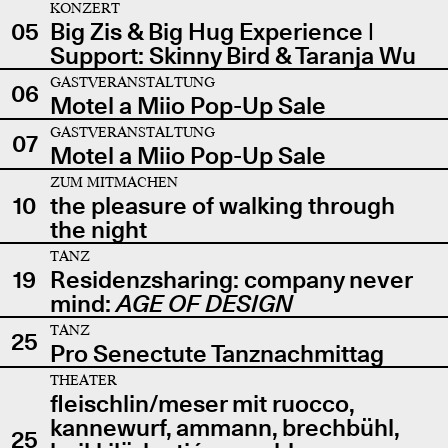
KONZERT
05
Big Zis & Big Hug Experience |
Support: Skinny Bird & Taranja Wu
GASTVERANSTALTUNG
06
Motel a Miio Pop-Up Sale
GASTVERANSTALTUNG
07
Motel a Miio Pop-Up Sale
ZUM MITMACHEN
10
the pleasure of walking through
the night
TANZ
19
Residenzsharing: company never
mind:
AGE OF DESIGN
TANZ
25
Pro Senectute Tanznachmittag
THEATER
fleischlin/meser mit ruocco,
kannewurf, ammann, brechbühl,
25