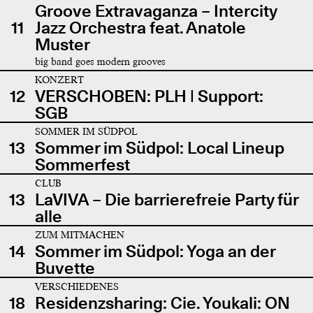
Groove Extravaganza – Intercity
11
Jazz Orchestra feat. Anatole
Muster
big band goes modern grooves
KONZERT
12
VERSCHOBEN: PLH | Support:
SGB
SOMMER IM SÜDPOL
13
Sommer im Südpol: Local Lineup
Sommerfest
CLUB
13
LaVIVA – Die barrierefreie Party für
alle
ZUM MITMACHEN
14
Sommer im Südpol: Yoga an der
Buvette
VERSCHIEDENES
18
Residenzsharing: Cie. Youkali: ON