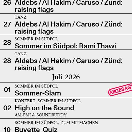
26
Aldebs / Al Hakim / Caruso / Zünd:
raising flags
TANZ
27
Aldebs / Al Hakim / Caruso / Zünd:
raising flags
SOMMER IM SÜDPOL
28
Sommer im Südpol: Rami Thawi
TANZ
28
Aldebs / Al Hakim / Caruso / Zünd:
raising flags
Juli 2026
SOMMER IM SÜDPOL
ABGESAG
01
Sommer-Slam
KONZERT, SOMMER IM SÜDPOL
02
High on the Sound
AMÆMI & SOUNDBUDDY
SOMMER IM SÜDPOL, ZUM MITMACHEN
10
Buvette-Quiz