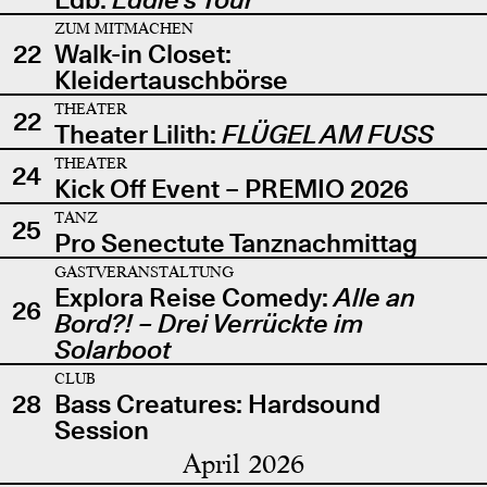
ZUM MITMACHEN
22
Walk-in Closet:
Kleidertauschbörse
THEATER
22
Theater Lilith:
FLÜGEL AM FUSS
THEATER
24
Kick Off Event – PREMIO 2026
TANZ
25
Pro Senectute Tanznachmittag
GASTVERANSTALTUNG
Explora Reise Comedy:
Alle an
26
Bord?! – Drei Verrückte im
Solarboot
CLUB
28
Bass Creatures: Hardsound
Session
April 2026