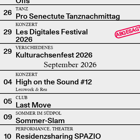
Offs
TANZ
26
Pro Senectute Tanznachmittag
KONZERT
ABGESAG
29
Les Digitales Festival
2026
VERSCHIEDENES
29
Kulturachsenfest 2026
September 2026
KONZERT
04
High on the Sound #12
Lesswork & Rea
CLUB
05
Last Move
SOMMER IM SÜDPOL
09
Sommer-Slam
PERFORMANCE, THEATER
10
Residenzsharing SPAZIO