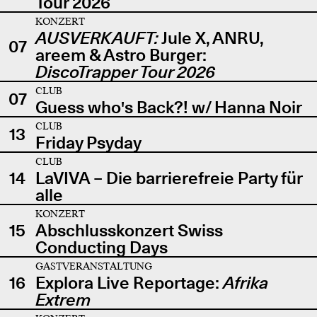
Tour 2026
KONZERT
AUSVERKAUFT:
Jule X, ANRU,
07
areem & Astro Burger:
DiscoTrapper Tour 2026
CLUB
07
Guess who's Back?! w/ Hanna Noir
CLUB
13
Friday Psyday
CLUB
14
LaVIVA – Die barrierefreie Party für
alle
KONZERT
15
Abschlusskonzert Swiss
Conducting Days
GASTVERANSTALTUNG
16
Explora Live Reportage:
Afrika
Extrem