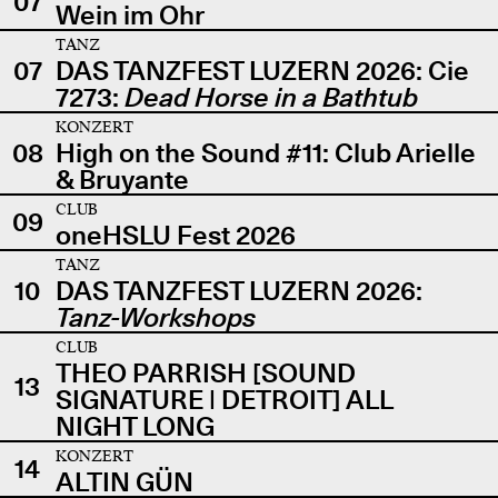
07
Wein im Ohr
TANZ
07
DAS TANZFEST LUZERN 2026: Cie
7273:
Dead Horse in a Bathtub
KONZERT
08
High on the Sound #11: Club Arielle
& Bruyante
CLUB
09
oneHSLU Fest 2026
TANZ
10
DAS TANZFEST LUZERN 2026:
Tanz-Workshops
CLUB
THEO PARRISH [SOUND
13
SIGNATURE | DETROIT] ALL
NIGHT LONG
KONZERT
14
ALTIN GÜN