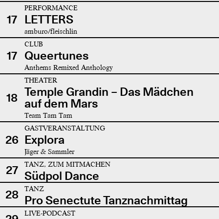
PERFORMANCE
17
LETTERS
amburo/fleischlin
CLUB
17
Queertunes
Anthems Remixed Anthology
THEATER
Temple Grandin – Das Mädchen
18
auf dem Mars
Team Tam Tam
GASTVERANSTALTUNG
26
Explora
Jäger & Sammler
TANZ, ZUM MITMACHEN
27
Südpol Dance
TANZ
28
Pro Senectute Tanznachmittag
LIVE-PODCAST
29