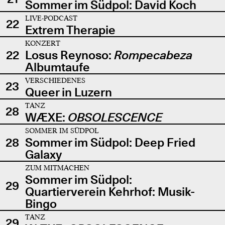
Sommer im Südpol: David Koch
LIVE-PODCAST
22
Extrem Therapie
KONZERT
22
Losus Reynoso:
Rompecabeza
Albumtaufe
VERSCHIEDENES
23
Queer in Luzern
TANZ
28
WÆXE:
OBSOLESCENCE
SOMMER IM SÜDPOL
28
Sommer im Südpol: Deep Fried
Galaxy
ZUM MITMACHEN
Sommer im Südpol:
29
Quartierverein Kehrhof: Musik-
Bingo
TANZ
29