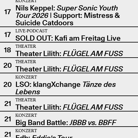
KONZERT
Nils Keppel:
Super Sonic Youth
17
Tour 2026
| Support: Mistress &
Suicide Catdoors
LIVE-PODCAST
17
SOLD OUT: Kafi am Freitag Live
THEATER
18
Theater Lilith:
FLÜGEL AM FUSS
THEATER
20
Theater Lilith:
FLÜGEL AM FUSS
KONZERT
20
LSO: klangXchange
Tänze des
Lebens
THEATER
21
Theater Lilith:
FLÜGEL AM FUSS
KONZERT
21
Big Band Battle:
JBBB vs. BBFF
KONZERT
21
Edb:
Eddie's Tour