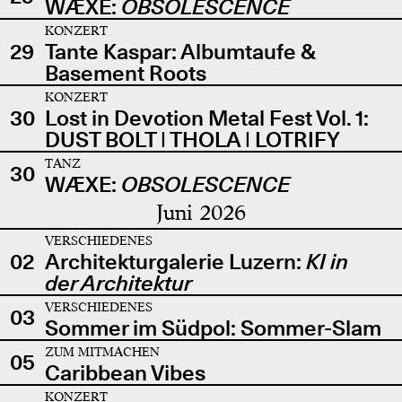
WÆXE:
OBSOLESCENCE
KONZERT
29
Tante Kaspar: Albumtaufe &
Basement Roots
KONZERT
30
Lost in Devotion Metal Fest Vol. 1:
DUST BOLT | THOLA | LOTRIFY
TANZ
30
WÆXE:
OBSOLESCENCE
Juni 2026
VERSCHIEDENES
02
Architekturgalerie Luzern:
KI in
der Architektur
VERSCHIEDENES
03
Sommer im Südpol: Sommer-Slam
ZUM MITMACHEN
05
Caribbean Vibes
KONZERT