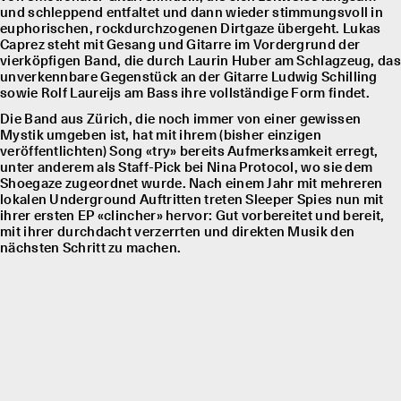
und schleppend entfaltet und dann wieder stimmungsvoll in
euphorischen, rockdurchzogenen Dirtgaze übergeht. Lukas
Caprez steht mit Gesang und Gitarre im Vordergrund der
vierköpfigen Band, die durch Laurin Huber am Schlagzeug, das
unverkennbare Gegenstück an der Gitarre Ludwig Schilling
sowie Rolf Laureĳs am Bass ihre vollständige Form findet.
Die Band aus Zürich, die noch immer von einer gewissen
Mystik umgeben ist, hat mit ihrem (bisher einzigen
veröffentlichten) Song «try» bereits Aufmerksamkeit erregt,
unter anderem als Staff-Pick bei Nina Protocol, wo sie dem
Shoegaze zugeordnet wurde. Nach einem Jahr mit mehreren
lokalen Underground Auftritten treten Sleeper Spies nun mit
ihrer ersten EP «clincher» hervor: Gut vorbereitet und bereit,
mit ihrer durchdacht verzerrten und direkten Musik den
nächsten Schritt zu machen.