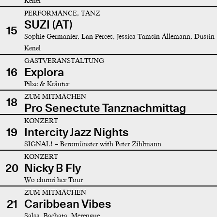
Kenel
PERFORMANCE, TANZ
SUZI (AT)
15
Sophie Germanier, Lan Perces, Jessica Tamsin Allemann, Dustin
Kenel
GASTVERANSTALTUNG
16
Explora
Pilze & Kräuter
ZUM MITMACHEN
18
Pro Senectute Tanznachmittag
KONZERT
19
Intercity Jazz Nights
SIGNAL! – Beromünster with Peter Zihlmann
KONZERT
20
Nicky B Fly
Wo chumi her Tour
ZUM MITMACHEN
21
Caribbean Vibes
Salsa, Bachata, Merengue