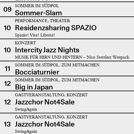
SOMMER IM SÜDPOL
09
Sommer-Slam
PERFORMANCE, THEATER
10
Residenzsharing SPAZIO
Spazio! Vita! Libertà!
KONZERT
10
Intercity Jazz Nights
MUSIK FÜR HIRN UND HINTERN – Nico Stettlers Weepack
SOMMER IM SÜDPOL, ZUM MITMACHEN
11
Bocciaturnier
SOMMER IM SÜDPOL, ZUM MITMACHEN
12
Big in Japan
GASTVERANSTALTUNG, KONZERT
12
Jazzchor Not4Sale
SwingAgain
GASTVERANSTALTUNG, KONZERT
13
Jazzchor Not4Sale
SwingAgain