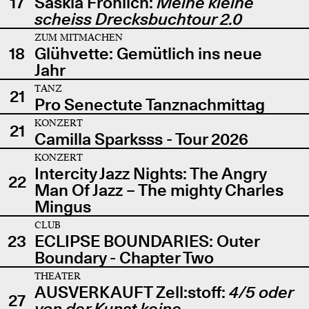
17
Saskia Fröhlich:
Meine kleine
scheiss Drecksbuchtour 2.0
ZUM MITMACHEN
18
Glühvette: Gemütlich ins neue
Jahr
TANZ
21
Pro Senectute Tanznachmittag
KONZERT
21
Camilla Sparksss - Tour 2026
KONZERT
Intercity Jazz Nights: The Angry
22
Man Of Jazz – The mighty Charles
Mingus
CLUB
23
ECLIPSE BOUNDARIES: Outer
Boundary - Chapter Two
THEATER
AUSVERKAUFT Zell:stoff:
4/5 oder
27
von der Kunst keine