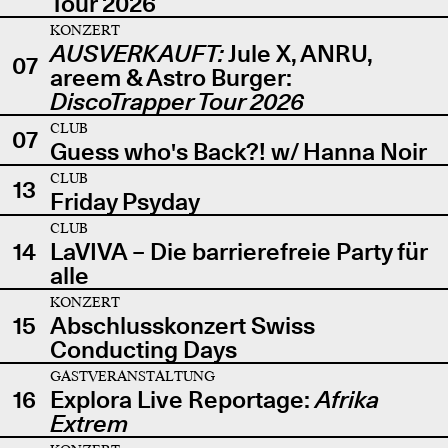
Tour 2026
KONZERT
AUSVERKAUFT:
Jule X, ANRU,
07
areem & Astro Burger:
DiscoTrapper Tour 2026
CLUB
07
Guess who's Back?! w/ Hanna Noir
CLUB
13
Friday Psyday
CLUB
14
LaVIVA – Die barrierefreie Party für
alle
KONZERT
15
Abschlusskonzert Swiss
Conducting Days
GASTVERANSTALTUNG
16
Explora Live Reportage:
Afrika
Extrem