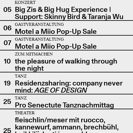
KONZERT
05
Big Zis & Big Hug Experience |
Support: Skinny Bird & Taranja Wu
GASTVERANSTALTUNG
06
Motel a Miio Pop-Up Sale
GASTVERANSTALTUNG
07
Motel a Miio Pop-Up Sale
ZUM MITMACHEN
10
the pleasure of walking through
the night
TANZ
19
Residenzsharing: company never
mind:
AGE OF DESIGN
TANZ
25
Pro Senectute Tanznachmittag
THEATER
fleischlin/meser mit ruocco,
kannewurf, ammann, brechbühl,
25