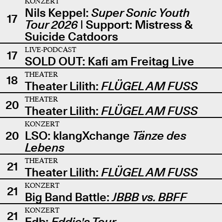
KONZERT
Nils Keppel:
Super Sonic Youth
17
Tour 2026
| Support: Mistress &
Suicide Catdoors
LIVE-PODCAST
17
SOLD OUT: Kafi am Freitag Live
THEATER
18
Theater Lilith:
FLÜGEL AM FUSS
THEATER
20
Theater Lilith:
FLÜGEL AM FUSS
KONZERT
20
LSO: klangXchange
Tänze des
Lebens
THEATER
21
Theater Lilith:
FLÜGEL AM FUSS
KONZERT
21
Big Band Battle:
JBBB vs. BBFF
KONZERT
21
Edb:
Eddie's Tour