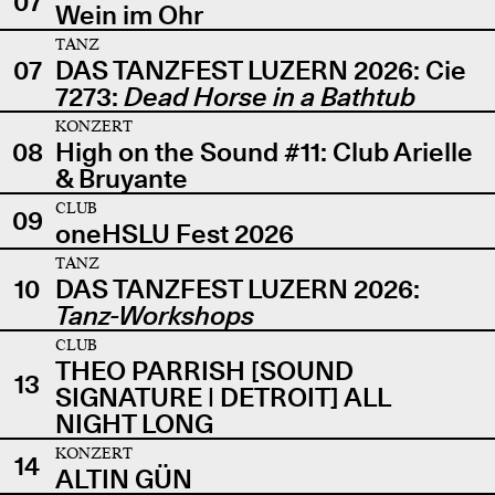
07
Wein im Ohr
TANZ
07
DAS TANZFEST LUZERN 2026: Cie
7273:
Dead Horse in a Bathtub
KONZERT
08
High on the Sound #11: Club Arielle
& Bruyante
CLUB
09
oneHSLU Fest 2026
TANZ
10
DAS TANZFEST LUZERN 2026:
Tanz-Workshops
CLUB
THEO PARRISH [SOUND
13
SIGNATURE | DETROIT] ALL
NIGHT LONG
KONZERT
14
ALTIN GÜN