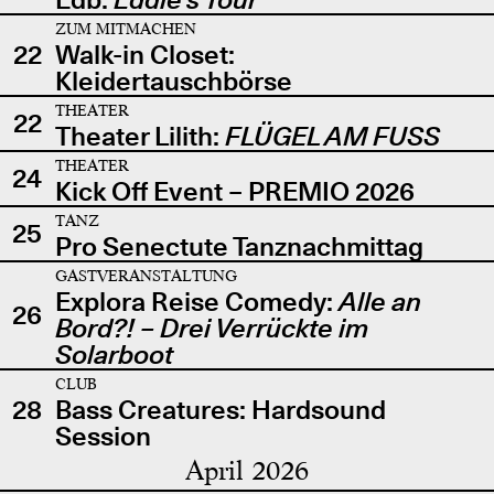
ZUM MITMACHEN
22
Walk-in Closet:
Kleidertauschbörse
THEATER
22
Theater Lilith:
FLÜGEL AM FUSS
THEATER
24
Kick Off Event – PREMIO 2026
TANZ
25
Pro Senectute Tanznachmittag
GASTVERANSTALTUNG
Explora Reise Comedy:
Alle an
26
Bord?! – Drei Verrückte im
Solarboot
CLUB
28
Bass Creatures: Hardsound
Session
April 2026