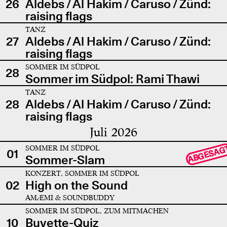
26
Aldebs / Al Hakim / Caruso / Zünd:
raising flags
TANZ
27
Aldebs / Al Hakim / Caruso / Zünd:
raising flags
SOMMER IM SÜDPOL
28
Sommer im Südpol: Rami Thawi
TANZ
28
Aldebs / Al Hakim / Caruso / Zünd:
raising flags
Juli 2026
SOMMER IM SÜDPOL
ABGESAG
01
Sommer-Slam
KONZERT, SOMMER IM SÜDPOL
02
High on the Sound
AMÆMI & SOUNDBUDDY
SOMMER IM SÜDPOL, ZUM MITMACHEN
10
Buvette-Quiz