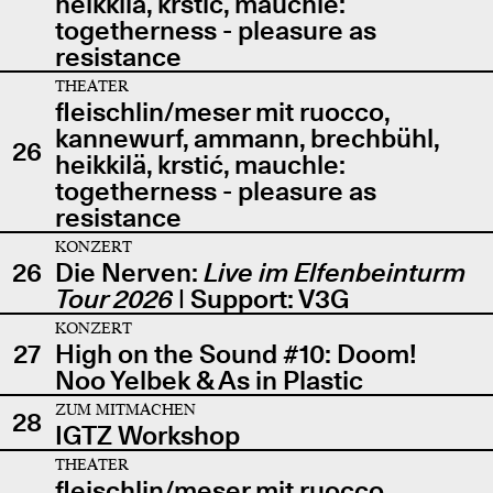
heikkilä, krstić, mauchle:
togetherness - pleasure as
resistance
THEATER
fleischlin/meser mit ruocco,
kannewurf, ammann, brechbühl,
26
heikkilä, krstić, mauchle:
togetherness - pleasure as
resistance
KONZERT
26
Die Nerven:
Live im Elfenbeinturm
Tour 2026
| Support: V3G
KONZERT
27
High on the Sound #10: Doom!
Noo Yelbek & As in Plastic
ZUM MITMACHEN
28
IGTZ Workshop
THEATER
fleischlin/meser mit ruocco,