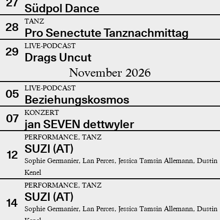
27
Südpol Dance
TANZ
28
Pro Senectute Tanznachmittag
LIVE-PODCAST
29
Drags Uncut
November 2026
LIVE-PODCAST
05
Beziehungskosmos
KONZERT
07
jan SEVEN dettwyler
PERFORMANCE, TANZ
SUZI (AT)
12
Sophie Germanier, Lan Perces, Jessica Tamsin Allemann, Dustin
Kenel
PERFORMANCE, TANZ
SUZI (AT)
14
Sophie Germanier, Lan Perces, Jessica Tamsin Allemann, Dustin