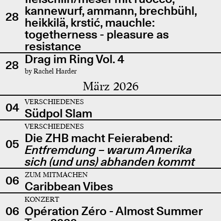
kannewurf, ammann, brechbühl,
28
heikkilä, krstić, mauchle:
togetherness - pleasure as
resistance
Drag im Ring Vol. 4
28
by Rachel Harder
März 2026
VERSCHIEDENES
04
Südpol Slam
VERSCHIEDENES
Die ZHB macht Feierabend:
05
Entfremdung – warum Amerika
sich (und uns) abhanden kommt
ZUM MITMACHEN
06
Caribbean Vibes
KONZERT
06
Opération Zéro - Almost Summer