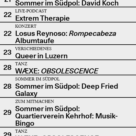
Sommer im Südpol: David Koch
LIVE-PODCAST
22
Extrem Therapie
KONZERT
22
Losus Reynoso:
Rompecabeza
Albumtaufe
VERSCHIEDENES
23
Queer in Luzern
TANZ
28
WÆXE:
OBSOLESCENCE
SOMMER IM SÜDPOL
28
Sommer im Südpol: Deep Fried
Galaxy
ZUM MITMACHEN
Sommer im Südpol:
29
Quartierverein Kehrhof: Musik-
Bingo
TANZ
29