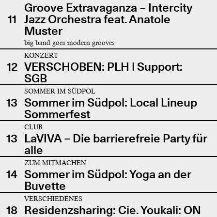
Groove Extravaganza – Intercity
11
Jazz Orchestra feat. Anatole
Muster
big band goes modern grooves
KONZERT
12
VERSCHOBEN: PLH | Support:
SGB
SOMMER IM SÜDPOL
13
Sommer im Südpol: Local Lineup
Sommerfest
CLUB
13
LaVIVA – Die barrierefreie Party für
alle
ZUM MITMACHEN
14
Sommer im Südpol: Yoga an der
Buvette
VERSCHIEDENES
18
Residenzsharing: Cie. Youkali: ON