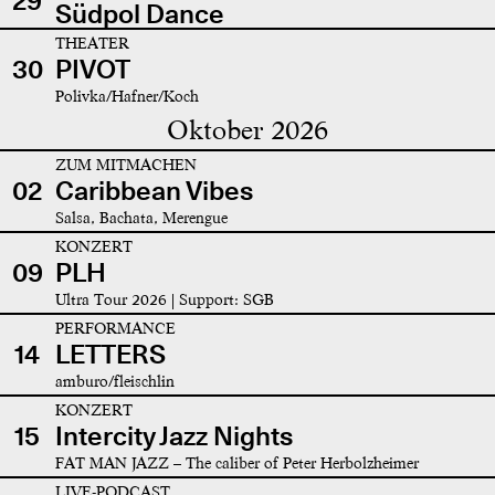
29
Südpol Dance
THEATER
30
PIVOT
Polivka/Hafner/Koch
Oktober 2026
ZUM MITMACHEN
02
Caribbean Vibes
Salsa, Bachata, Merengue
KONZERT
09
PLH
Ultra Tour 2026 | Support: SGB
PERFORMANCE
14
LETTERS
amburo/fleischlin
KONZERT
15
Intercity Jazz Nights
FAT MAN JAZZ – The caliber of Peter Herbolzheimer
LIVE-PODCAST