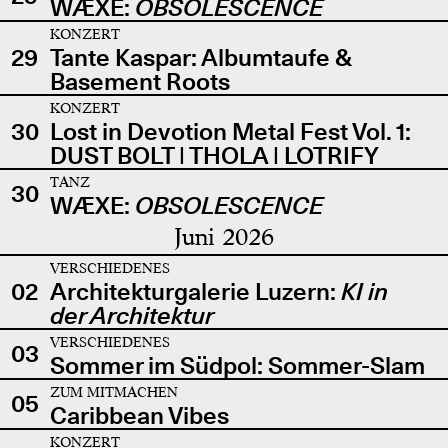
WÆXE:
OBSOLESCENCE
KONZERT
29
Tante Kaspar: Albumtaufe &
Basement Roots
KONZERT
30
Lost in Devotion Metal Fest Vol. 1:
DUST BOLT | THOLA | LOTRIFY
TANZ
30
WÆXE:
OBSOLESCENCE
Juni 2026
VERSCHIEDENES
02
Architekturgalerie Luzern:
KI in
der Architektur
VERSCHIEDENES
03
Sommer im Südpol: Sommer-Slam
ZUM MITMACHEN
05
Caribbean Vibes
KONZERT