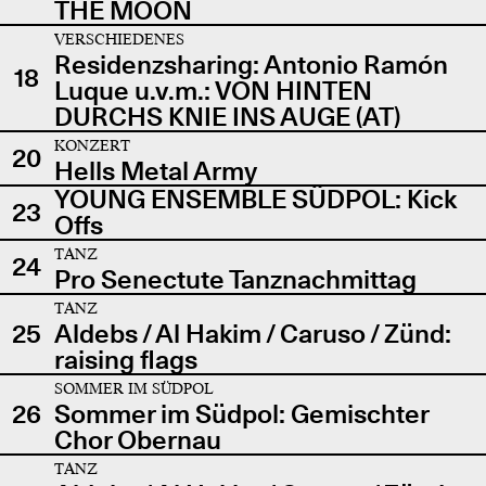
THE MOON
VERSCHIEDENES
Residenzsharing: Antonio Ramón
18
Luque u.v.m.: VON HINTEN
DURCHS KNIE INS AUGE (AT)
KONZERT
20
Hells Metal Army
YOUNG ENSEMBLE SÜDPOL: Kick
23
Offs
TANZ
24
Pro Senectute Tanznachmittag
TANZ
25
Aldebs / Al Hakim / Caruso / Zünd:
raising flags
SOMMER IM SÜDPOL
26
Sommer im Südpol: Gemischter
Chor Obernau
TANZ