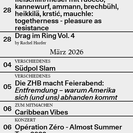
kannewurf, ammann, brechbühl,
28
heikkilä, krstić, mauchle:
togetherness - pleasure as
resistance
Drag im Ring Vol. 4
28
by Rachel Harder
März 2026
VERSCHIEDENES
04
Südpol Slam
VERSCHIEDENES
Die ZHB macht Feierabend:
05
Entfremdung – warum Amerika
sich (und uns) abhanden kommt
ZUM MITMACHEN
06
Caribbean Vibes
KONZERT
06
Opération Zéro - Almost Summer