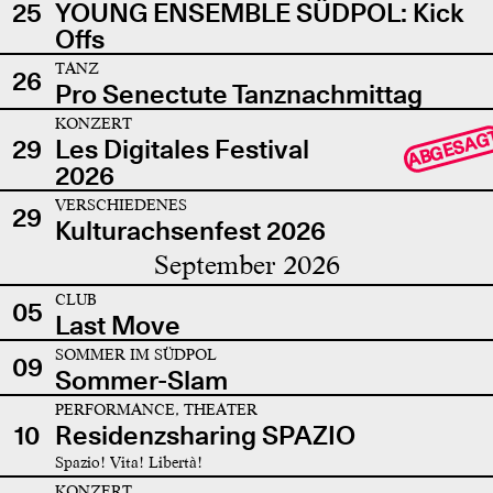
25
YOUNG ENSEMBLE SÜDPOL: Kick
Offs
TANZ
26
Pro Senectute Tanznachmittag
KONZERT
ABGESAG
29
Les Digitales Festival
2026
VERSCHIEDENES
29
Kulturachsenfest 2026
September 2026
CLUB
05
Last Move
SOMMER IM SÜDPOL
09
Sommer-Slam
PERFORMANCE, THEATER
10
Residenzsharing SPAZIO
Spazio! Vita! Libertà!
KONZERT