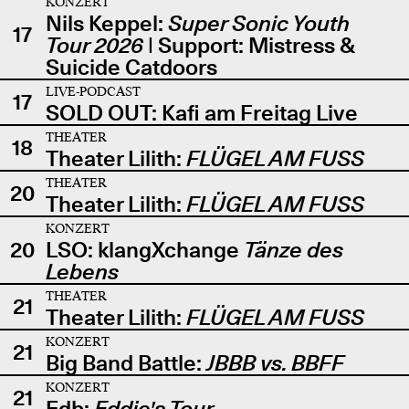
KONZERT
Nils Keppel:
Super Sonic Youth
17
Tour 2026
| Support: Mistress &
Suicide Catdoors
LIVE-PODCAST
17
SOLD OUT: Kafi am Freitag Live
THEATER
18
Theater Lilith:
FLÜGEL AM FUSS
THEATER
20
Theater Lilith:
FLÜGEL AM FUSS
KONZERT
20
LSO: klangXchange
Tänze des
Lebens
THEATER
21
Theater Lilith:
FLÜGEL AM FUSS
KONZERT
21
Big Band Battle:
JBBB vs. BBFF
KONZERT
21
Edb:
Eddie's Tour