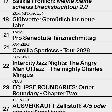
17
Saskia Fröhlich:
Meine kleine
scheiss Drecksbuchtour 2.0
ZUM MITMACHEN
18
Glühvette: Gemütlich ins neue
Jahr
TANZ
21
Pro Senectute Tanznachmittag
KONZERT
21
Camilla Sparksss - Tour 2026
KONZERT
Intercity Jazz Nights: The Angry
22
Man Of Jazz – The mighty Charles
Mingus
CLUB
23
ECLIPSE BOUNDARIES: Outer
Boundary - Chapter Two
THEATER
AUSVERKAUFT Zell:stoff:
4/5 oder
27
von der Kunst keine