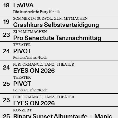
18
LaVIVA
Die barrierefreie Party für alle
SOMMER IM SÜDPOL, ZUM MITMACHEN
19
Crashkurs Selbstverteidigung
ZUM MITMACHEN
23
Pro Senectute Tanznachmittag
THEATER
24
PIVOT
Polivka/Hafner/Koch
PERFORMANCE, TANZ, THEATER
24
EYES ON 2026
THEATER
25
PIVOT
Polivka/Hafner/Koch
PERFORMANCE, TANZ, THEATER
25
EYES ON 2026
KONZERT
25
Binary Sunset Albumtaufe + Manic