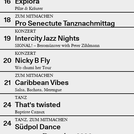
16
Explora
Pilze & Kräuter
ZUM MITMACHEN
18
Pro Senectute Tanznachmittag
KONZERT
19
Intercity Jazz Nights
SIGNAL! – Beromünster with Peter Zihlmann
KONZERT
20
Nicky B Fly
Wo chumi her Tour
ZUM MITMACHEN
21
Caribbean Vibes
Salsa, Bachata, Merengue
TANZ
24
That's twisted
Baptiste Cazaux
TANZ, ZUM MITMACHEN
24
Südpol Dance