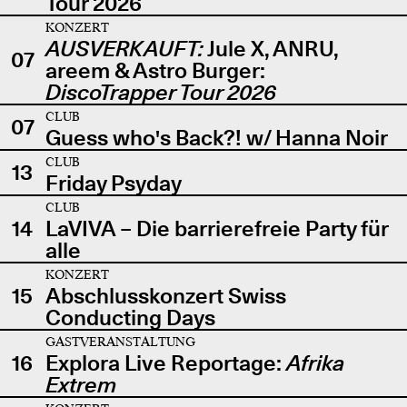
Tour 2026
KONZERT
AUSVERKAUFT:
Jule X, ANRU,
07
areem & Astro Burger:
DiscoTrapper Tour 2026
CLUB
07
Guess who's Back?! w/ Hanna Noir
CLUB
13
Friday Psyday
CLUB
14
LaVIVA – Die barrierefreie Party für
alle
KONZERT
15
Abschlusskonzert Swiss
Conducting Days
GASTVERANSTALTUNG
16
Explora Live Reportage:
Afrika
Extrem