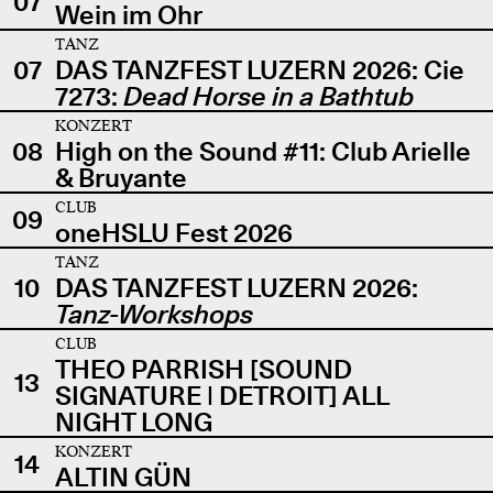
07
Wein im Ohr
TANZ
07
DAS TANZFEST LUZERN 2026: Cie
7273:
Dead Horse in a Bathtub
KONZERT
08
High on the Sound #11: Club Arielle
& Bruyante
CLUB
09
oneHSLU Fest 2026
TANZ
10
DAS TANZFEST LUZERN 2026:
Tanz-Workshops
CLUB
THEO PARRISH [SOUND
13
SIGNATURE | DETROIT] ALL
NIGHT LONG
KONZERT
14
ALTIN GÜN