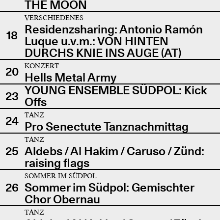
THE MOON
VERSCHIEDENES
Residenzsharing: Antonio Ramón
18
Luque u.v.m.: VON HINTEN
DURCHS KNIE INS AUGE (AT)
KONZERT
20
Hells Metal Army
YOUNG ENSEMBLE SÜDPOL: Kick
23
Offs
TANZ
24
Pro Senectute Tanznachmittag
TANZ
25
Aldebs / Al Hakim / Caruso / Zünd:
raising flags
SOMMER IM SÜDPOL
26
Sommer im Südpol: Gemischter
Chor Obernau
TANZ