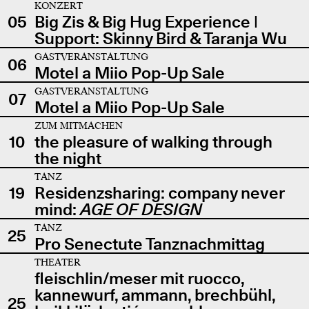
KONZERT
05
Big Zis & Big Hug Experience |
Support: Skinny Bird & Taranja Wu
GASTVERANSTALTUNG
06
Motel a Miio Pop-Up Sale
GASTVERANSTALTUNG
07
Motel a Miio Pop-Up Sale
ZUM MITMACHEN
10
the pleasure of walking through
the night
TANZ
19
Residenzsharing: company never
mind:
AGE OF DESIGN
TANZ
25
Pro Senectute Tanznachmittag
THEATER
fleischlin/meser mit ruocco,
kannewurf, ammann, brechbühl,
25