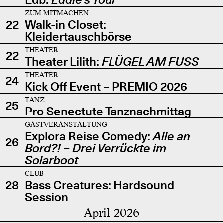
ZUM MITMACHEN
22
Walk-in Closet:
Kleidertauschbörse
THEATER
22
Theater Lilith:
FLÜGEL AM FUSS
THEATER
24
Kick Off Event – PREMIO 2026
TANZ
25
Pro Senectute Tanznachmittag
GASTVERANSTALTUNG
Explora Reise Comedy:
Alle an
26
Bord?! – Drei Verrückte im
Solarboot
CLUB
28
Bass Creatures: Hardsound
Session
April 2026