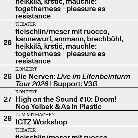
heikkilä, krstić, mauchle:
togetherness - pleasure as
resistance
THEATER
fleischlin/meser mit ruocco,
kannewurf, ammann, brechbühl,
26
heikkilä, krstić, mauchle:
togetherness - pleasure as
resistance
KONZERT
26
Die Nerven:
Live im Elfenbeinturm
Tour 2026
| Support: V3G
KONZERT
27
High on the Sound #10: Doom!
Noo Yelbek & As in Plastic
ZUM MITMACHEN
28
IGTZ Workshop
THEATER
fleischlin/meser mit ruocco,