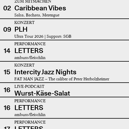
ZUM MITMACHEN
02
Caribbean Vibes
Salsa, Bachata, Merengue
KONZERT
09
PLH
Ultra Tour 2026 | Support: SGB
PERFORMANCE
14
LETTERS
amburo/fleischlin
KONZERT
15
Intercity Jazz Nights
FAT MAN JAZZ – The caliber of Peter Herbolzheimer
LIVE-PODCAST
16
Wurst-Käse-Salat
PERFORMANCE
16
LETTERS
amburo/fleischlin
PERFORMANCE
17
LETTERS