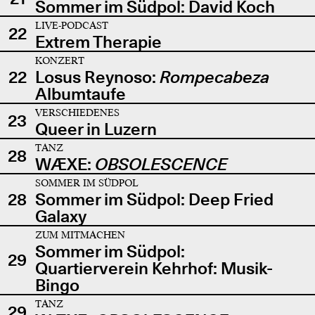
Sommer im Südpol: David Koch
LIVE-PODCAST
22
Extrem Therapie
KONZERT
22
Losus Reynoso:
Rompecabeza
Albumtaufe
VERSCHIEDENES
23
Queer in Luzern
TANZ
28
WÆXE:
OBSOLESCENCE
SOMMER IM SÜDPOL
28
Sommer im Südpol: Deep Fried
Galaxy
ZUM MITMACHEN
Sommer im Südpol:
29
Quartierverein Kehrhof: Musik-
Bingo
TANZ
29