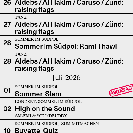
26
Aldebs / Al Hakim / Caruso / Zünd:
raising flags
TANZ
27
Aldebs / Al Hakim / Caruso / Zünd:
raising flags
SOMMER IM SÜDPOL
28
Sommer im Südpol: Rami Thawi
TANZ
28
Aldebs / Al Hakim / Caruso / Zünd:
raising flags
Juli 2026
SOMMER IM SÜDPOL
ABGESAG
01
Sommer-Slam
KONZERT, SOMMER IM SÜDPOL
02
High on the Sound
AMÆMI & SOUNDBUDDY
SOMMER IM SÜDPOL, ZUM MITMACHEN
10
Buvette-Quiz