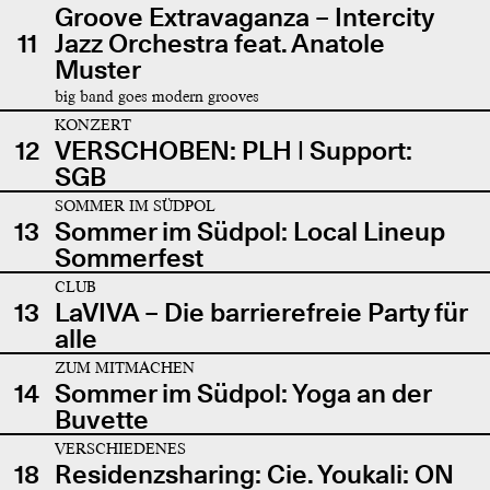
Groove Extravaganza – Intercity
11
Jazz Orchestra feat. Anatole
Muster
big band goes modern grooves
KONZERT
12
VERSCHOBEN: PLH | Support:
SGB
SOMMER IM SÜDPOL
13
Sommer im Südpol: Local Lineup
Sommerfest
CLUB
13
LaVIVA – Die barrierefreie Party für
alle
ZUM MITMACHEN
14
Sommer im Südpol: Yoga an der
Buvette
VERSCHIEDENES
18
Residenzsharing: Cie. Youkali: ON