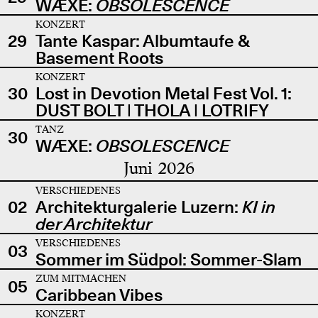
WÆXE:
OBSOLESCENCE
KONZERT
29
Tante Kaspar: Albumtaufe &
Basement Roots
KONZERT
30
Lost in Devotion Metal Fest Vol. 1:
DUST BOLT | THOLA | LOTRIFY
TANZ
30
WÆXE:
OBSOLESCENCE
Juni 2026
VERSCHIEDENES
02
Architekturgalerie Luzern:
KI in
der Architektur
VERSCHIEDENES
03
Sommer im Südpol: Sommer-Slam
ZUM MITMACHEN
05
Caribbean Vibes
KONZERT