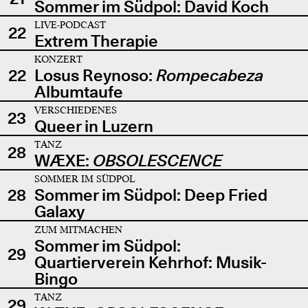
Sommer im Südpol: David Koch
LIVE-PODCAST
22
Extrem Therapie
KONZERT
22
Losus Reynoso:
Rompecabeza
Albumtaufe
VERSCHIEDENES
23
Queer in Luzern
TANZ
28
WÆXE:
OBSOLESCENCE
SOMMER IM SÜDPOL
28
Sommer im Südpol: Deep Fried
Galaxy
ZUM MITMACHEN
Sommer im Südpol:
29
Quartierverein Kehrhof: Musik-
Bingo
TANZ
29