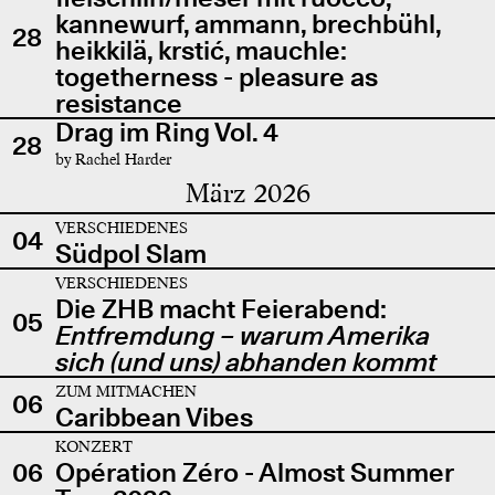
kannewurf, ammann, brechbühl,
28
heikkilä, krstić, mauchle:
togetherness - pleasure as
resistance
Drag im Ring Vol. 4
28
by Rachel Harder
März 2026
VERSCHIEDENES
04
Südpol Slam
VERSCHIEDENES
Die ZHB macht Feierabend:
05
Entfremdung – warum Amerika
sich (und uns) abhanden kommt
ZUM MITMACHEN
06
Caribbean Vibes
KONZERT
06
Opération Zéro - Almost Summer