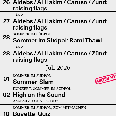
26
Aldebs / Al Hakim / Caruso / Zünd:
raising flags
TANZ
27
Aldebs / Al Hakim / Caruso / Zünd:
raising flags
SOMMER IM SÜDPOL
28
Sommer im Südpol: Rami Thawi
TANZ
28
Aldebs / Al Hakim / Caruso / Zünd:
raising flags
Juli 2026
SOMMER IM SÜDPOL
ABGESAG
01
Sommer-Slam
KONZERT, SOMMER IM SÜDPOL
02
High on the Sound
AMÆMI & SOUNDBUDDY
SOMMER IM SÜDPOL, ZUM MITMACHEN
10
Buvette-Quiz