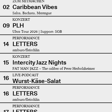
ZUM MITMACHEN
02
Caribbean Vibes
Salsa, Bachata, Merengue
KONZERT
09
PLH
Ultra Tour 2026 | Support: SGB
PERFORMANCE
14
LETTERS
amburo/fleischlin
KONZERT
15
Intercity Jazz Nights
FAT MAN JAZZ – The caliber of Peter Herbolzheimer
LIVE-PODCAST
16
Wurst-Käse-Salat
PERFORMANCE
16
LETTERS
amburo/fleischlin
PERFORMANCE
17
LETTERS