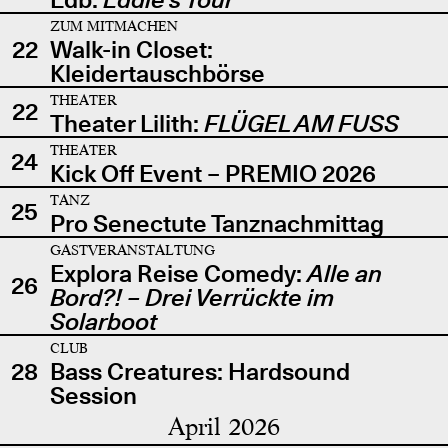
ZUM MITMACHEN
22
Walk-in Closet:
Kleidertauschbörse
THEATER
22
Theater Lilith:
FLÜGEL AM FUSS
THEATER
24
Kick Off Event – PREMIO 2026
TANZ
25
Pro Senectute Tanznachmittag
GASTVERANSTALTUNG
Explora Reise Comedy:
Alle an
26
Bord?! – Drei Verrückte im
Solarboot
CLUB
28
Bass Creatures: Hardsound
Session
April 2026