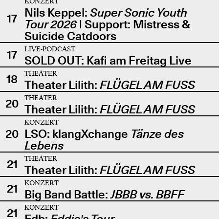
KONZERT
Nils Keppel:
Super Sonic Youth
17
Tour 2026
| Support: Mistress &
Suicide Catdoors
LIVE-PODCAST
17
SOLD OUT: Kafi am Freitag Live
THEATER
18
Theater Lilith:
FLÜGEL AM FUSS
THEATER
20
Theater Lilith:
FLÜGEL AM FUSS
KONZERT
20
LSO: klangXchange
Tänze des
Lebens
THEATER
21
Theater Lilith:
FLÜGEL AM FUSS
KONZERT
21
Big Band Battle:
JBBB vs. BBFF
KONZERT
21
Edb:
Eddie's Tour