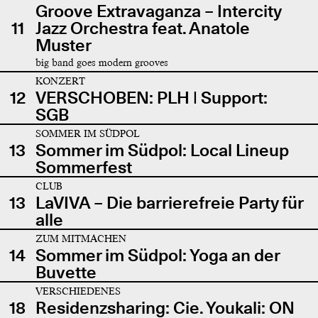
Groove Extravaganza – Intercity
11
Jazz Orchestra feat. Anatole
Muster
big band goes modern grooves
KONZERT
12
VERSCHOBEN: PLH | Support:
SGB
SOMMER IM SÜDPOL
13
Sommer im Südpol: Local Lineup
Sommerfest
CLUB
13
LaVIVA – Die barrierefreie Party für
alle
ZUM MITMACHEN
14
Sommer im Südpol: Yoga an der
Buvette
VERSCHIEDENES
18
Residenzsharing: Cie. Youkali: ON