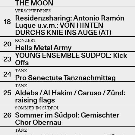
THE MOON
VERSCHIEDENES
Residenzsharing: Antonio Ramón
18
Luque u.v.m.: VON HINTEN
DURCHS KNIE INS AUGE (AT)
KONZERT
20
Hells Metal Army
YOUNG ENSEMBLE SÜDPOL: Kick
23
Offs
TANZ
24
Pro Senectute Tanznachmittag
TANZ
25
Aldebs / Al Hakim / Caruso / Zünd:
raising flags
SOMMER IM SÜDPOL
26
Sommer im Südpol: Gemischter
Chor Obernau
TANZ