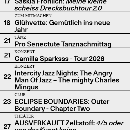
17
Saskia Fröhlich:
Meine kleine
scheiss Drecksbuchtour 2.0
ZUM MITMACHEN
18
Glühvette: Gemütlich ins neue
Jahr
TANZ
21
Pro Senectute Tanznachmittag
KONZERT
21
Camilla Sparksss - Tour 2026
KONZERT
Intercity Jazz Nights: The Angry
22
Man Of Jazz – The mighty Charles
Mingus
CLUB
23
ECLIPSE BOUNDARIES: Outer
Boundary - Chapter Two
THEATER
AUSVERKAUFT Zell:stoff:
4/5 oder
27
von der Kunst keine