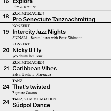
16
Explora
Pilze & Kräuter
ZUM MITMACHEN
18
Pro Senectute Tanznachmittag
KONZERT
19
Intercity Jazz Nights
SIGNAL! – Beromünster with Peter Zihlmann
KONZERT
20
Nicky B Fly
Wo chumi her Tour
ZUM MITMACHEN
21
Caribbean Vibes
Salsa, Bachata, Merengue
TANZ
24
That's twisted
Baptiste Cazaux
TANZ, ZUM MITMACHEN
24
Südpol Dance