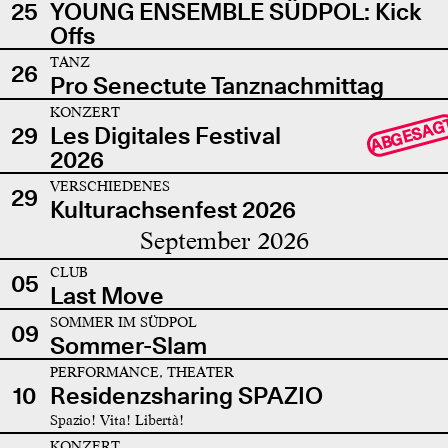
25
YOUNG ENSEMBLE SÜDPOL: Kick
Offs
TANZ
26
Pro Senectute Tanznachmittag
KONZERT
ABGESAG
29
Les Digitales Festival
2026
VERSCHIEDENES
29
Kulturachsenfest 2026
September 2026
CLUB
05
Last Move
SOMMER IM SÜDPOL
09
Sommer-Slam
PERFORMANCE, THEATER
10
Residenzsharing SPAZIO
Spazio! Vita! Libertà!
KONZERT