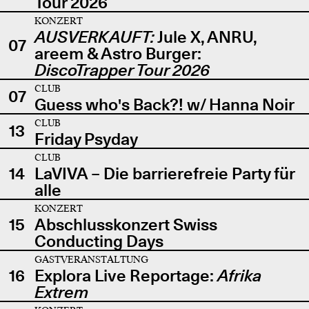
Tour 2026
KONZERT
AUSVERKAUFT:
Jule X, ANRU,
07
areem & Astro Burger:
DiscoTrapper Tour 2026
CLUB
07
Guess who's Back?! w/ Hanna Noir
CLUB
13
Friday Psyday
CLUB
14
LaVIVA – Die barrierefreie Party für
alle
KONZERT
15
Abschlusskonzert Swiss
Conducting Days
GASTVERANSTALTUNG
16
Explora Live Reportage:
Afrika
Extrem