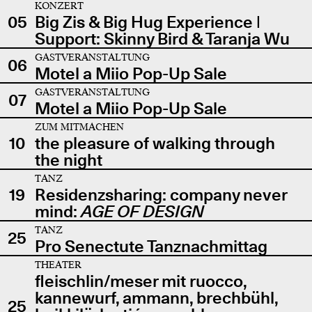
KONZERT
05
Big Zis & Big Hug Experience |
Support: Skinny Bird & Taranja Wu
GASTVERANSTALTUNG
06
Motel a Miio Pop-Up Sale
GASTVERANSTALTUNG
07
Motel a Miio Pop-Up Sale
ZUM MITMACHEN
10
the pleasure of walking through
the night
TANZ
19
Residenzsharing: company never
mind:
AGE OF DESIGN
TANZ
25
Pro Senectute Tanznachmittag
THEATER
fleischlin/meser mit ruocco,
kannewurf, ammann, brechbühl,
25