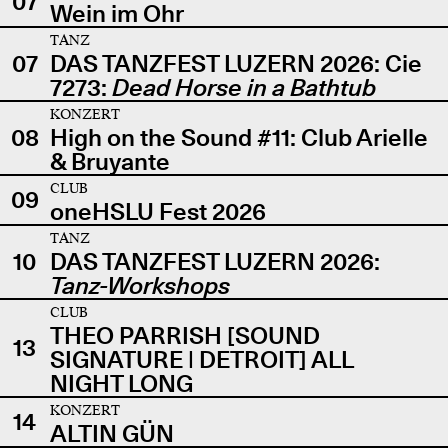
07
Wein im Ohr
TANZ
07
DAS TANZFEST LUZERN 2026: Cie
7273:
Dead Horse in a Bathtub
KONZERT
08
High on the Sound #11: Club Arielle
& Bruyante
CLUB
09
oneHSLU Fest 2026
TANZ
10
DAS TANZFEST LUZERN 2026:
Tanz-Workshops
CLUB
THEO PARRISH [SOUND
13
SIGNATURE | DETROIT] ALL
NIGHT LONG
KONZERT
14
ALTIN GÜN