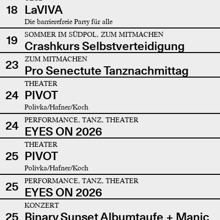
18
LaVIVA
Die barrierefreie Party für alle
SOMMER IM SÜDPOL, ZUM MITMACHEN
19
Crashkurs Selbstverteidigung
ZUM MITMACHEN
23
Pro Senectute Tanznachmittag
THEATER
24
PIVOT
Polivka/Hafner/Koch
PERFORMANCE, TANZ, THEATER
24
EYES ON 2026
THEATER
25
PIVOT
Polivka/Hafner/Koch
PERFORMANCE, TANZ, THEATER
25
EYES ON 2026
KONZERT
25
Binary Sunset Albumtaufe + Manic