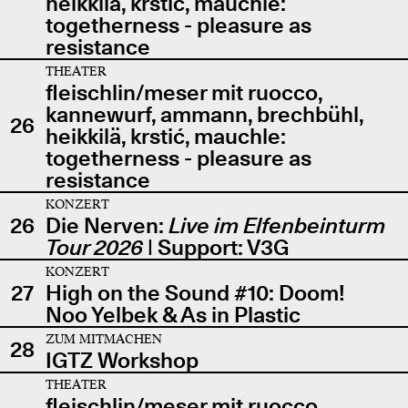
heikkilä, krstić, mauchle:
togetherness - pleasure as
resistance
THEATER
fleischlin/meser mit ruocco,
kannewurf, ammann, brechbühl,
26
heikkilä, krstić, mauchle:
togetherness - pleasure as
resistance
KONZERT
26
Die Nerven:
Live im Elfenbeinturm
Tour 2026
| Support: V3G
KONZERT
27
High on the Sound #10: Doom!
Noo Yelbek & As in Plastic
ZUM MITMACHEN
28
IGTZ Workshop
THEATER
fleischlin/meser mit ruocco,