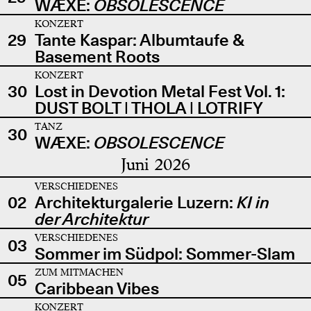
WÆXE:
OBSOLESCENCE
KONZERT
29
Tante Kaspar: Albumtaufe &
Basement Roots
KONZERT
30
Lost in Devotion Metal Fest Vol. 1:
DUST BOLT | THOLA | LOTRIFY
TANZ
30
WÆXE:
OBSOLESCENCE
Juni 2026
VERSCHIEDENES
02
Architekturgalerie Luzern:
KI in
der Architektur
VERSCHIEDENES
03
Sommer im Südpol: Sommer-Slam
ZUM MITMACHEN
05
Caribbean Vibes
KONZERT