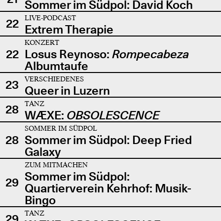
Sommer im Südpol: David Koch
LIVE-PODCAST
22
Extrem Therapie
KONZERT
22
Losus Reynoso:
Rompecabeza
Albumtaufe
VERSCHIEDENES
23
Queer in Luzern
TANZ
28
WÆXE:
OBSOLESCENCE
SOMMER IM SÜDPOL
28
Sommer im Südpol: Deep Fried
Galaxy
ZUM MITMACHEN
Sommer im Südpol:
29
Quartierverein Kehrhof: Musik-
Bingo
TANZ
29