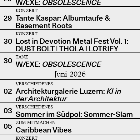
WÆXE:
OBSOLESCENCE
KONZERT
29
Tante Kaspar: Albumtaufe &
Basement Roots
KONZERT
30
Lost in Devotion Metal Fest Vol. 1:
DUST BOLT | THOLA | LOTRIFY
TANZ
30
WÆXE:
OBSOLESCENCE
Juni 2026
VERSCHIEDENES
02
Architekturgalerie Luzern:
KI in
der Architektur
VERSCHIEDENES
03
Sommer im Südpol: Sommer-Slam
ZUM MITMACHEN
05
Caribbean Vibes
KONZERT