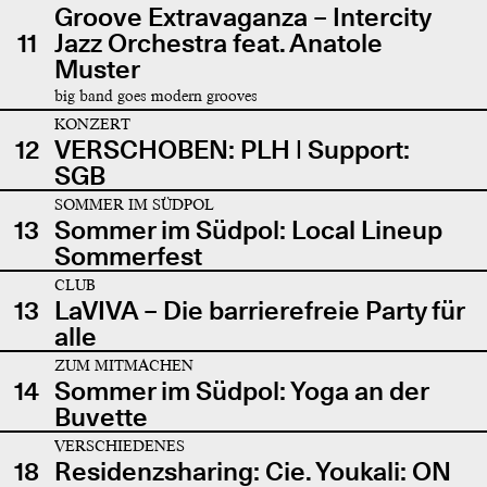
Groove Extravaganza – Intercity
11
Jazz Orchestra feat. Anatole
Muster
big band goes modern grooves
KONZERT
12
VERSCHOBEN: PLH | Support:
SGB
SOMMER IM SÜDPOL
13
Sommer im Südpol: Local Lineup
Sommerfest
CLUB
13
LaVIVA – Die barrierefreie Party für
alle
ZUM MITMACHEN
14
Sommer im Südpol: Yoga an der
Buvette
VERSCHIEDENES
18
Residenzsharing: Cie. Youkali: ON