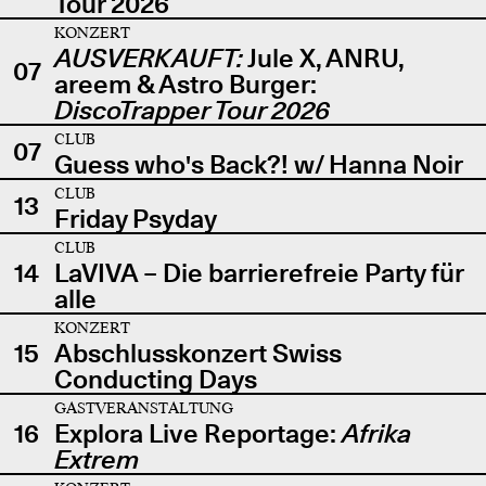
Tour 2026
KONZERT
AUSVERKAUFT:
Jule X, ANRU,
07
areem & Astro Burger:
DiscoTrapper Tour 2026
CLUB
07
Guess who's Back?! w/ Hanna Noir
CLUB
13
Friday Psyday
CLUB
14
LaVIVA – Die barrierefreie Party für
alle
KONZERT
15
Abschlusskonzert Swiss
Conducting Days
GASTVERANSTALTUNG
16
Explora Live Reportage:
Afrika
Extrem