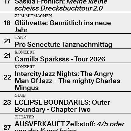
17
Saskia Fröhlich:
Meine kleine
scheiss Drecksbuchtour 2.0
ZUM MITMACHEN
18
Glühvette: Gemütlich ins neue
Jahr
TANZ
21
Pro Senectute Tanznachmittag
KONZERT
21
Camilla Sparksss - Tour 2026
KONZERT
Intercity Jazz Nights: The Angry
22
Man Of Jazz – The mighty Charles
Mingus
CLUB
23
ECLIPSE BOUNDARIES: Outer
Boundary - Chapter Two
THEATER
AUSVERKAUFT Zell:stoff:
4/5 oder
27
von der Kunst keine