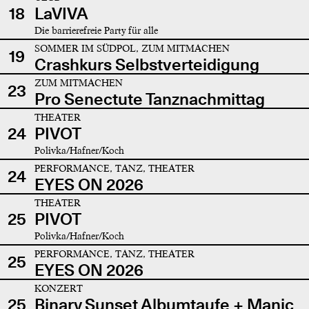
18
LaVIVA
Die barrierefreie Party für alle
SOMMER IM SÜDPOL, ZUM MITMACHEN
19
Crashkurs Selbstverteidigung
ZUM MITMACHEN
23
Pro Senectute Tanznachmittag
THEATER
24
PIVOT
Polivka/Hafner/Koch
PERFORMANCE, TANZ, THEATER
24
EYES ON 2026
THEATER
25
PIVOT
Polivka/Hafner/Koch
PERFORMANCE, TANZ, THEATER
25
EYES ON 2026
KONZERT
25
Binary Sunset Albumtaufe + Manic