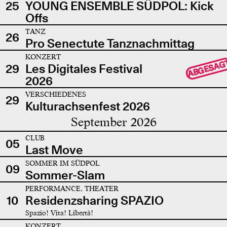
25
YOUNG ENSEMBLE SÜDPOL: Kick
Offs
TANZ
26
Pro Senectute Tanznachmittag
KONZERT
ABGESAG
29
Les Digitales Festival
2026
VERSCHIEDENES
29
Kulturachsenfest 2026
September 2026
CLUB
05
Last Move
SOMMER IM SÜDPOL
09
Sommer-Slam
PERFORMANCE, THEATER
10
Residenzsharing SPAZIO
Spazio! Vita! Libertà!
KONZERT