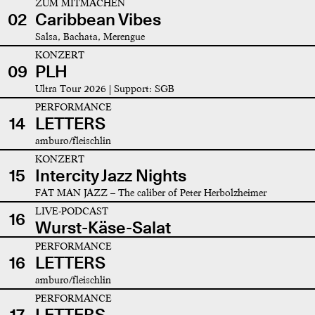
ZUM MITMACHEN
02
Caribbean Vibes
Salsa, Bachata, Merengue
KONZERT
09
PLH
Ultra Tour 2026 | Support: SGB
PERFORMANCE
14
LETTERS
amburo/fleischlin
KONZERT
15
Intercity Jazz Nights
FAT MAN JAZZ – The caliber of Peter Herbolzheimer
LIVE-PODCAST
16
Wurst-Käse-Salat
PERFORMANCE
16
LETTERS
amburo/fleischlin
PERFORMANCE
17
LETTERS