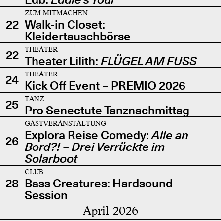
ZUM MITMACHEN
22
Walk-in Closet:
Kleidertauschbörse
THEATER
22
Theater Lilith:
FLÜGEL AM FUSS
THEATER
24
Kick Off Event – PREMIO 2026
TANZ
25
Pro Senectute Tanznachmittag
GASTVERANSTALTUNG
Explora Reise Comedy:
Alle an
26
Bord?! – Drei Verrückte im
Solarboot
CLUB
28
Bass Creatures: Hardsound
Session
April 2026