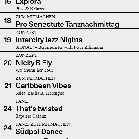
16
Explora
Pilze & Kräuter
ZUM MITMACHEN
18
Pro Senectute Tanznachmittag
KONZERT
19
Intercity Jazz Nights
SIGNAL! – Beromünster with Peter Zihlmann
KONZERT
20
Nicky B Fly
Wo chumi her Tour
ZUM MITMACHEN
21
Caribbean Vibes
Salsa, Bachata, Merengue
TANZ
24
That's twisted
Baptiste Cazaux
TANZ, ZUM MITMACHEN
24
Südpol Dance