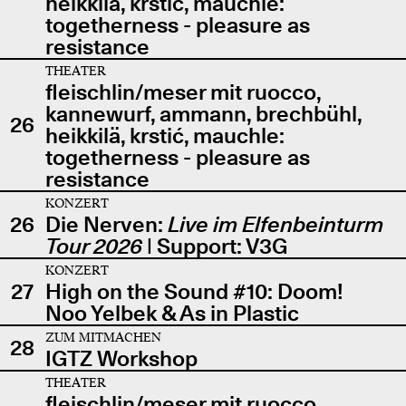
heikkilä, krstić, mauchle:
togetherness - pleasure as
resistance
THEATER
fleischlin/meser mit ruocco,
kannewurf, ammann, brechbühl,
26
heikkilä, krstić, mauchle:
togetherness - pleasure as
resistance
KONZERT
26
Die Nerven:
Live im Elfenbeinturm
Tour 2026
| Support: V3G
KONZERT
27
High on the Sound #10: Doom!
Noo Yelbek & As in Plastic
ZUM MITMACHEN
28
IGTZ Workshop
THEATER
fleischlin/meser mit ruocco,