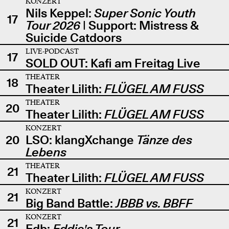
KONZERT
Nils Keppel:
Super Sonic Youth
17
Tour 2026
| Support: Mistress &
Suicide Catdoors
LIVE-PODCAST
17
SOLD OUT: Kafi am Freitag Live
THEATER
18
Theater Lilith:
FLÜGEL AM FUSS
THEATER
20
Theater Lilith:
FLÜGEL AM FUSS
KONZERT
20
LSO: klangXchange
Tänze des
Lebens
THEATER
21
Theater Lilith:
FLÜGEL AM FUSS
KONZERT
21
Big Band Battle:
JBBB vs. BBFF
KONZERT
21
Edb:
Eddie's Tour