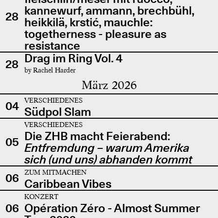
kannewurf, ammann, brechbühl,
28
heikkilä, krstić, mauchle:
togetherness - pleasure as
resistance
Drag im Ring Vol. 4
28
by Rachel Harder
März 2026
VERSCHIEDENES
04
Südpol Slam
VERSCHIEDENES
Die ZHB macht Feierabend:
05
Entfremdung – warum Amerika
sich (und uns) abhanden kommt
ZUM MITMACHEN
06
Caribbean Vibes
KONZERT
06
Opération Zéro - Almost Summer