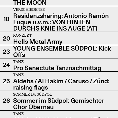
THE MOON
VERSCHIEDENES
Residenzsharing: Antonio Ramón
18
Luque u.v.m.: VON HINTEN
DURCHS KNIE INS AUGE (AT)
KONZERT
20
Hells Metal Army
YOUNG ENSEMBLE SÜDPOL: Kick
23
Offs
TANZ
24
Pro Senectute Tanznachmittag
TANZ
25
Aldebs / Al Hakim / Caruso / Zünd:
raising flags
SOMMER IM SÜDPOL
26
Sommer im Südpol: Gemischter
Chor Obernau
TANZ