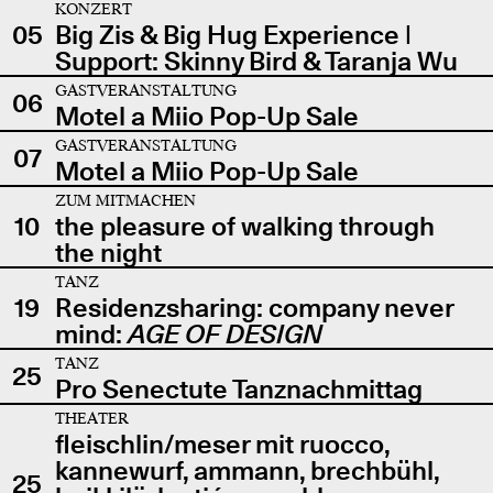
KONZERT
05
Big Zis & Big Hug Experience |
Support: Skinny Bird & Taranja Wu
GASTVERANSTALTUNG
06
Motel a Miio Pop-Up Sale
GASTVERANSTALTUNG
07
Motel a Miio Pop-Up Sale
ZUM MITMACHEN
10
the pleasure of walking through
the night
TANZ
19
Residenzsharing: company never
mind:
AGE OF DESIGN
TANZ
25
Pro Senectute Tanznachmittag
THEATER
fleischlin/meser mit ruocco,
kannewurf, ammann, brechbühl,
25