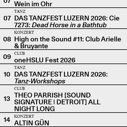
07
Wein im Ohr
TANZ
07
DAS TANZFEST LUZERN 2026: Cie
7273:
Dead Horse in a Bathtub
KONZERT
08
High on the Sound #11: Club Arielle
& Bruyante
CLUB
09
oneHSLU Fest 2026
TANZ
10
DAS TANZFEST LUZERN 2026:
Tanz-Workshops
CLUB
THEO PARRISH [SOUND
13
SIGNATURE | DETROIT] ALL
NIGHT LONG
KONZERT
14
ALTIN GÜN