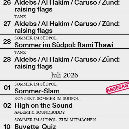
26
Aldebs / Al Hakim / Caruso / Zünd:
raising flags
TANZ
27
Aldebs / Al Hakim / Caruso / Zünd:
raising flags
SOMMER IM SÜDPOL
28
Sommer im Südpol: Rami Thawi
TANZ
28
Aldebs / Al Hakim / Caruso / Zünd:
raising flags
Juli 2026
SOMMER IM SÜDPOL
ABGESAG
01
Sommer-Slam
KONZERT, SOMMER IM SÜDPOL
02
High on the Sound
AMÆMI & SOUNDBUDDY
SOMMER IM SÜDPOL, ZUM MITMACHEN
10
Buvette-Quiz