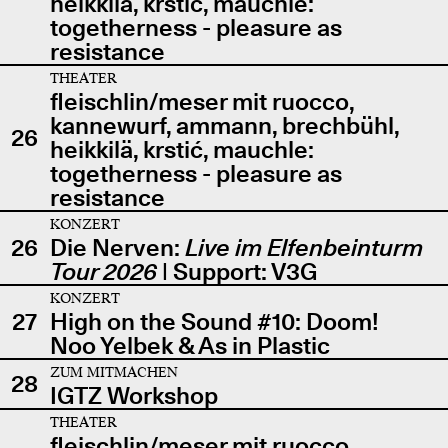
heikkilä, krstić, mauchle:
togetherness - pleasure as
resistance
THEATER
fleischlin/meser mit ruocco,
kannewurf, ammann, brechbühl,
26
heikkilä, krstić, mauchle:
togetherness - pleasure as
resistance
KONZERT
26
Die Nerven:
Live im Elfenbeinturm
Tour 2026
| Support: V3G
KONZERT
27
High on the Sound #10: Doom!
Noo Yelbek & As in Plastic
ZUM MITMACHEN
28
IGTZ Workshop
THEATER
fleischlin/meser mit ruocco,