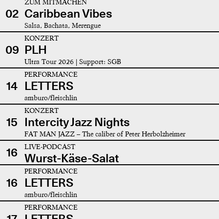
ZUM MITMACHEN
02
Caribbean Vibes
Salsa, Bachata, Merengue
KONZERT
09
PLH
Ultra Tour 2026 | Support: SGB
PERFORMANCE
14
LETTERS
amburo/fleischlin
KONZERT
15
Intercity Jazz Nights
FAT MAN JAZZ – The caliber of Peter Herbolzheimer
LIVE-PODCAST
16
Wurst-Käse-Salat
PERFORMANCE
16
LETTERS
amburo/fleischlin
PERFORMANCE
17
LETTERS