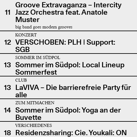
Groove Extravaganza – Intercity
11
Jazz Orchestra feat. Anatole
Muster
big band goes modern grooves
KONZERT
12
VERSCHOBEN: PLH | Support:
SGB
SOMMER IM SÜDPOL
13
Sommer im Südpol: Local Lineup
Sommerfest
CLUB
13
LaVIVA – Die barrierefreie Party für
alle
ZUM MITMACHEN
14
Sommer im Südpol: Yoga an der
Buvette
VERSCHIEDENES
18
Residenzsharing: Cie. Youkali: ON