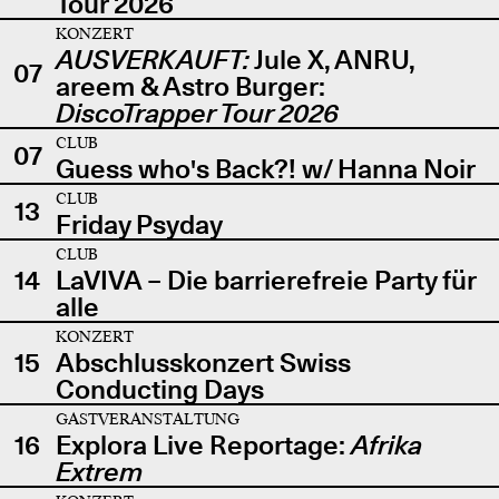
Tour 2026
KONZERT
AUSVERKAUFT:
Jule X, ANRU,
07
areem & Astro Burger:
DiscoTrapper Tour 2026
CLUB
07
Guess who's Back?! w/ Hanna Noir
CLUB
13
Friday Psyday
CLUB
14
LaVIVA – Die barrierefreie Party für
alle
KONZERT
15
Abschlusskonzert Swiss
Conducting Days
GASTVERANSTALTUNG
16
Explora Live Reportage:
Afrika
Extrem