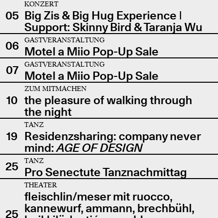
KONZERT
05
Big Zis & Big Hug Experience |
Support: Skinny Bird & Taranja Wu
GASTVERANSTALTUNG
06
Motel a Miio Pop-Up Sale
GASTVERANSTALTUNG
07
Motel a Miio Pop-Up Sale
ZUM MITMACHEN
10
the pleasure of walking through
the night
TANZ
19
Residenzsharing: company never
mind:
AGE OF DESIGN
TANZ
25
Pro Senectute Tanznachmittag
THEATER
fleischlin/meser mit ruocco,
kannewurf, ammann, brechbühl,
25