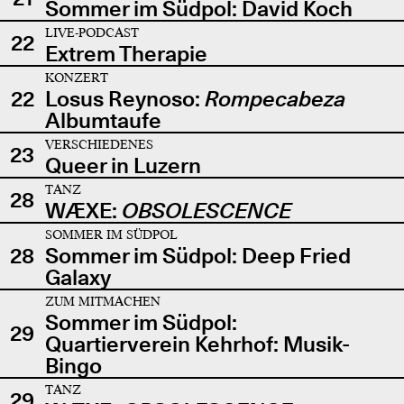
Sommer im Südpol: David Koch
LIVE-PODCAST
22
Extrem Therapie
KONZERT
22
Losus Reynoso:
Rompecabeza
Albumtaufe
VERSCHIEDENES
23
Queer in Luzern
TANZ
28
WÆXE:
OBSOLESCENCE
SOMMER IM SÜDPOL
28
Sommer im Südpol: Deep Fried
Galaxy
ZUM MITMACHEN
Sommer im Südpol:
29
Quartierverein Kehrhof: Musik-
Bingo
TANZ
29