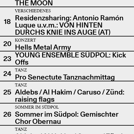
THE MOON
VERSCHIEDENES
Residenzsharing: Antonio Ramón
18
Luque u.v.m.: VON HINTEN
DURCHS KNIE INS AUGE (AT)
KONZERT
20
Hells Metal Army
YOUNG ENSEMBLE SÜDPOL: Kick
23
Offs
TANZ
24
Pro Senectute Tanznachmittag
TANZ
25
Aldebs / Al Hakim / Caruso / Zünd:
raising flags
SOMMER IM SÜDPOL
26
Sommer im Südpol: Gemischter
Chor Obernau
TANZ