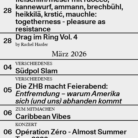
kannewurf, ammann, brechbühl,
28
heikkilä, krstić, mauchle:
togetherness - pleasure as
resistance
Drag im Ring Vol. 4
28
by Rachel Harder
März 2026
VERSCHIEDENES
04
Südpol Slam
VERSCHIEDENES
Die ZHB macht Feierabend:
05
Entfremdung – warum Amerika
sich (und uns) abhanden kommt
ZUM MITMACHEN
06
Caribbean Vibes
KONZERT
06
Opération Zéro - Almost Summer