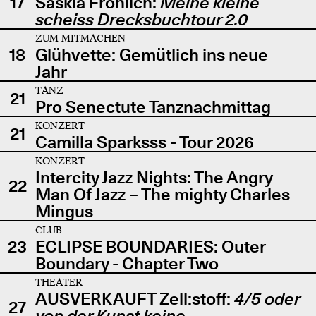
17
Saskia Fröhlich:
Meine kleine
scheiss Drecksbuchtour 2.0
ZUM MITMACHEN
18
Glühvette: Gemütlich ins neue
Jahr
TANZ
21
Pro Senectute Tanznachmittag
KONZERT
21
Camilla Sparksss - Tour 2026
KONZERT
Intercity Jazz Nights: The Angry
22
Man Of Jazz – The mighty Charles
Mingus
CLUB
23
ECLIPSE BOUNDARIES: Outer
Boundary - Chapter Two
THEATER
AUSVERKAUFT Zell:stoff:
4/5 oder
27
von der Kunst keine