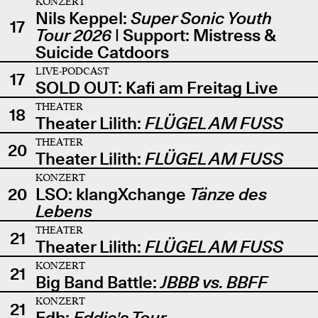
KONZERT
Nils Keppel:
Super Sonic Youth
17
Tour 2026
| Support: Mistress &
Suicide Catdoors
LIVE-PODCAST
17
SOLD OUT: Kafi am Freitag Live
THEATER
18
Theater Lilith:
FLÜGEL AM FUSS
THEATER
20
Theater Lilith:
FLÜGEL AM FUSS
KONZERT
20
LSO: klangXchange
Tänze des
Lebens
THEATER
21
Theater Lilith:
FLÜGEL AM FUSS
KONZERT
21
Big Band Battle:
JBBB vs. BBFF
KONZERT
21
Edb:
Eddie's Tour