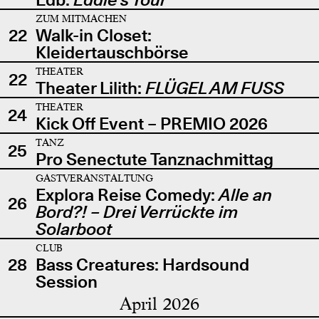
ZUM MITMACHEN
22
Walk-in Closet:
Kleidertauschbörse
THEATER
22
Theater Lilith:
FLÜGEL AM FUSS
THEATER
24
Kick Off Event – PREMIO 2026
TANZ
25
Pro Senectute Tanznachmittag
GASTVERANSTALTUNG
Explora Reise Comedy:
Alle an
26
Bord?! – Drei Verrückte im
Solarboot
CLUB
28
Bass Creatures: Hardsound
Session
April 2026