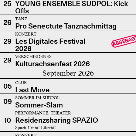
25
YOUNG ENSEMBLE SÜDPOL: Kick
Offs
TANZ
26
Pro Senectute Tanznachmittag
KONZERT
ABGESAG
29
Les Digitales Festival
2026
VERSCHIEDENES
29
Kulturachsenfest 2026
September 2026
CLUB
05
Last Move
SOMMER IM SÜDPOL
09
Sommer-Slam
PERFORMANCE, THEATER
10
Residenzsharing SPAZIO
Spazio! Vita! Libertà!
KONZERT