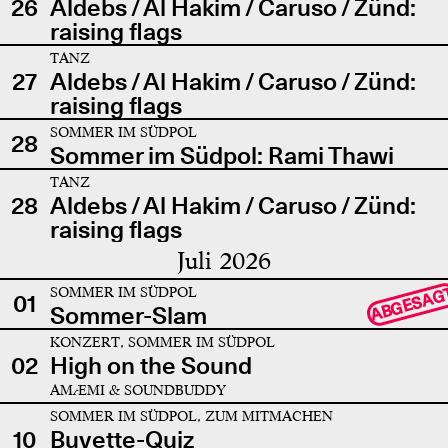
26
Aldebs / Al Hakim / Caruso / Zünd:
raising flags
TANZ
27
Aldebs / Al Hakim / Caruso / Zünd:
raising flags
SOMMER IM SÜDPOL
28
Sommer im Südpol: Rami Thawi
TANZ
28
Aldebs / Al Hakim / Caruso / Zünd:
raising flags
Juli 2026
SOMMER IM SÜDPOL
ABGESAG
01
Sommer-Slam
KONZERT, SOMMER IM SÜDPOL
02
High on the Sound
AMÆMI & SOUNDBUDDY
SOMMER IM SÜDPOL, ZUM MITMACHEN
10
Buvette-Quiz