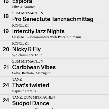
16
Explora
Pilze & Kräuter
ZUM MITMACHEN
18
Pro Senectute Tanznachmittag
KONZERT
19
Intercity Jazz Nights
SIGNAL! – Beromünster with Peter Zihlmann
KONZERT
20
Nicky B Fly
Wo chumi her Tour
ZUM MITMACHEN
21
Caribbean Vibes
Salsa, Bachata, Merengue
TANZ
24
That's twisted
Baptiste Cazaux
TANZ, ZUM MITMACHEN
24
Südpol Dance