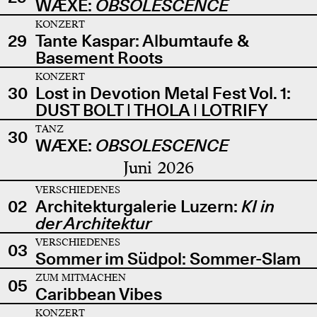
WÆXE:
OBSOLESCENCE
KONZERT
29
Tante Kaspar: Albumtaufe &
Basement Roots
KONZERT
30
Lost in Devotion Metal Fest Vol. 1:
DUST BOLT | THOLA | LOTRIFY
TANZ
30
WÆXE:
OBSOLESCENCE
Juni 2026
VERSCHIEDENES
02
Architekturgalerie Luzern:
KI in
der Architektur
VERSCHIEDENES
03
Sommer im Südpol: Sommer-Slam
ZUM MITMACHEN
05
Caribbean Vibes
KONZERT