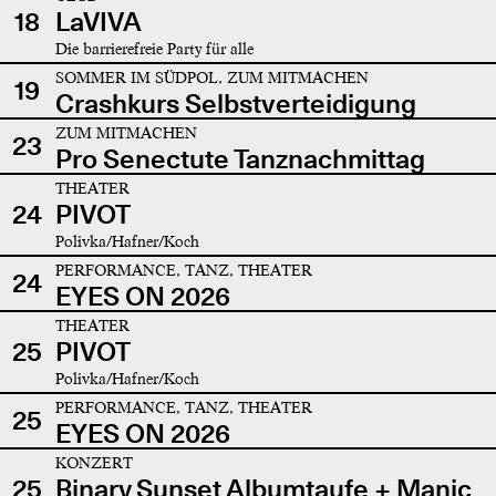
18
LaVIVA
Die barrierefreie Party für alle
SOMMER IM SÜDPOL, ZUM MITMACHEN
19
Crashkurs Selbstverteidigung
ZUM MITMACHEN
23
Pro Senectute Tanznachmittag
THEATER
24
PIVOT
Polivka/Hafner/Koch
PERFORMANCE, TANZ, THEATER
24
EYES ON 2026
THEATER
25
PIVOT
Polivka/Hafner/Koch
PERFORMANCE, TANZ, THEATER
25
EYES ON 2026
KONZERT
25
Binary Sunset Albumtaufe + Manic