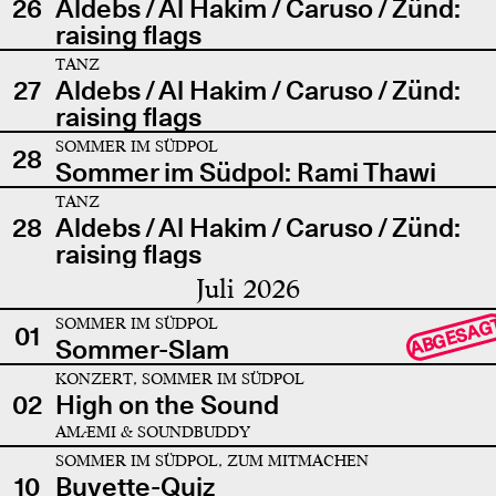
26
Aldebs / Al Hakim / Caruso / Zünd:
raising flags
TANZ
27
Aldebs / Al Hakim / Caruso / Zünd:
raising flags
SOMMER IM SÜDPOL
28
Sommer im Südpol: Rami Thawi
TANZ
28
Aldebs / Al Hakim / Caruso / Zünd:
raising flags
Juli 2026
SOMMER IM SÜDPOL
ABGESAG
01
Sommer-Slam
KONZERT, SOMMER IM SÜDPOL
02
High on the Sound
AMÆMI & SOUNDBUDDY
SOMMER IM SÜDPOL, ZUM MITMACHEN
10
Buvette-Quiz