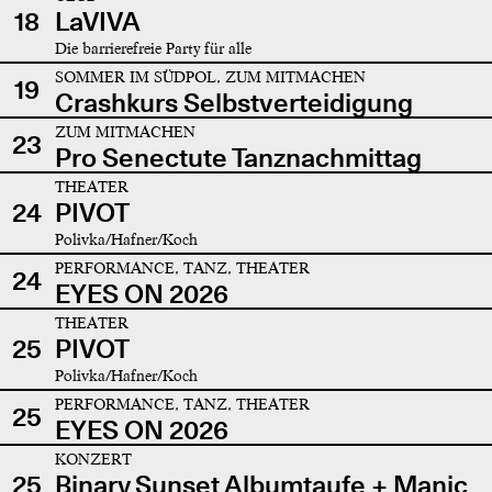
18
LaVIVA
Die barrierefreie Party für alle
SOMMER IM SÜDPOL, ZUM MITMACHEN
19
Crashkurs Selbstverteidigung
ZUM MITMACHEN
23
Pro Senectute Tanznachmittag
THEATER
24
PIVOT
Polivka/Hafner/Koch
PERFORMANCE, TANZ, THEATER
24
EYES ON 2026
THEATER
25
PIVOT
Polivka/Hafner/Koch
PERFORMANCE, TANZ, THEATER
25
EYES ON 2026
KONZERT
25
Binary Sunset Albumtaufe + Manic