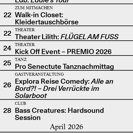
ZUM MITMACHEN
22
Walk-in Closet:
Kleidertauschbörse
THEATER
22
Theater Lilith:
FLÜGEL AM FUSS
THEATER
24
Kick Off Event – PREMIO 2026
TANZ
25
Pro Senectute Tanznachmittag
GASTVERANSTALTUNG
Explora Reise Comedy:
Alle an
26
Bord?! – Drei Verrückte im
Solarboot
CLUB
28
Bass Creatures: Hardsound
Session
April 2026