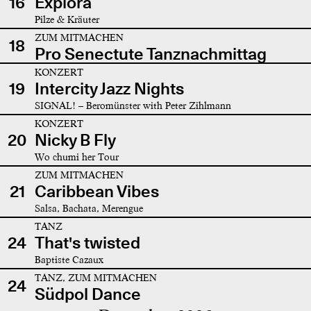
16
Explora
Pilze & Kräuter
ZUM MITMACHEN
18
Pro Senectute Tanznachmittag
KONZERT
19
Intercity Jazz Nights
SIGNAL! – Beromünster with Peter Zihlmann
KONZERT
20
Nicky B Fly
Wo chumi her Tour
ZUM MITMACHEN
21
Caribbean Vibes
Salsa, Bachata, Merengue
TANZ
24
That's twisted
Baptiste Cazaux
TANZ, ZUM MITMACHEN
24
Südpol Dance