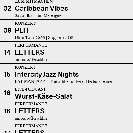
ZUM MITMACHEN
02
Caribbean Vibes
Salsa, Bachata, Merengue
KONZERT
09
PLH
Ultra Tour 2026 | Support: SGB
PERFORMANCE
14
LETTERS
amburo/fleischlin
KONZERT
15
Intercity Jazz Nights
FAT MAN JAZZ – The caliber of Peter Herbolzheimer
LIVE-PODCAST
16
Wurst-Käse-Salat
PERFORMANCE
16
LETTERS
amburo/fleischlin
PERFORMANCE
17
LETTERS