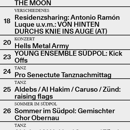
THE MOON
VERSCHIEDENES
Residenzsharing: Antonio Ramón
18
Luque u.v.m.: VON HINTEN
DURCHS KNIE INS AUGE (AT)
KONZERT
20
Hells Metal Army
YOUNG ENSEMBLE SÜDPOL: Kick
23
Offs
TANZ
24
Pro Senectute Tanznachmittag
TANZ
25
Aldebs / Al Hakim / Caruso / Zünd:
raising flags
SOMMER IM SÜDPOL
26
Sommer im Südpol: Gemischter
Chor Obernau
TANZ