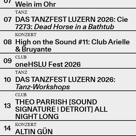
07
Wein im Ohr
TANZ
07
DAS TANZFEST LUZERN 2026: Cie
7273:
Dead Horse in a Bathtub
KONZERT
08
High on the Sound #11: Club Arielle
& Bruyante
CLUB
09
oneHSLU Fest 2026
TANZ
10
DAS TANZFEST LUZERN 2026:
Tanz-Workshops
CLUB
THEO PARRISH [SOUND
13
SIGNATURE | DETROIT] ALL
NIGHT LONG
KONZERT
14
ALTIN GÜN