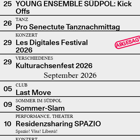
25
YOUNG ENSEMBLE SÜDPOL: Kick
Offs
TANZ
26
Pro Senectute Tanznachmittag
KONZERT
ABGESAG
29
Les Digitales Festival
2026
VERSCHIEDENES
29
Kulturachsenfest 2026
September 2026
CLUB
05
Last Move
SOMMER IM SÜDPOL
09
Sommer-Slam
PERFORMANCE, THEATER
10
Residenzsharing SPAZIO
Spazio! Vita! Libertà!
KONZERT