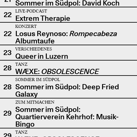
Sommer im Südpol: David Koch
LIVE-PODCAST
22
Extrem Therapie
KONZERT
22
Losus Reynoso:
Rompecabeza
Albumtaufe
VERSCHIEDENES
23
Queer in Luzern
TANZ
28
WÆXE:
OBSOLESCENCE
SOMMER IM SÜDPOL
28
Sommer im Südpol: Deep Fried
Galaxy
ZUM MITMACHEN
Sommer im Südpol:
29
Quartierverein Kehrhof: Musik-
Bingo
TANZ
29