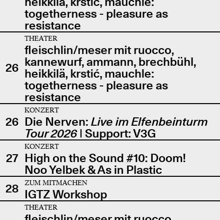
heikkilä, krstić, mauchle:
togetherness - pleasure as
resistance
THEATER
fleischlin/meser mit ruocco,
kannewurf, ammann, brechbühl,
26
heikkilä, krstić, mauchle:
togetherness - pleasure as
resistance
KONZERT
26
Die Nerven:
Live im Elfenbeinturm
Tour 2026
| Support: V3G
KONZERT
27
High on the Sound #10: Doom!
Noo Yelbek & As in Plastic
ZUM MITMACHEN
28
IGTZ Workshop
THEATER
fleischlin/meser mit ruocco,