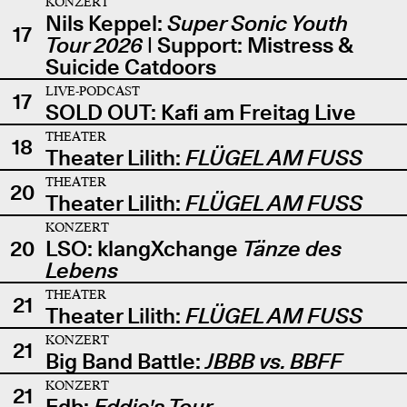
KONZERT
Nils Keppel:
Super Sonic Youth
17
Tour 2026
| Support: Mistress &
Suicide Catdoors
LIVE-PODCAST
17
SOLD OUT: Kafi am Freitag Live
THEATER
18
Theater Lilith:
FLÜGEL AM FUSS
THEATER
20
Theater Lilith:
FLÜGEL AM FUSS
KONZERT
20
LSO: klangXchange
Tänze des
Lebens
THEATER
21
Theater Lilith:
FLÜGEL AM FUSS
KONZERT
21
Big Band Battle:
JBBB vs. BBFF
KONZERT
21
Edb:
Eddie's Tour