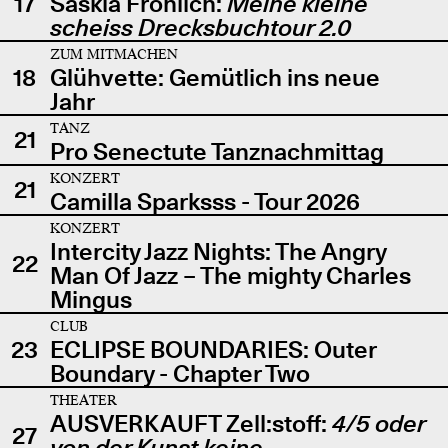
17
Saskia Fröhlich:
Meine kleine
scheiss Drecksbuchtour 2.0
ZUM MITMACHEN
18
Glühvette: Gemütlich ins neue
Jahr
TANZ
21
Pro Senectute Tanznachmittag
KONZERT
21
Camilla Sparksss - Tour 2026
KONZERT
Intercity Jazz Nights: The Angry
22
Man Of Jazz – The mighty Charles
Mingus
CLUB
23
ECLIPSE BOUNDARIES: Outer
Boundary - Chapter Two
THEATER
AUSVERKAUFT Zell:stoff:
4/5 oder
27
von der Kunst keine