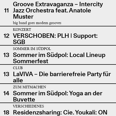
Groove Extravaganza – Intercity
11
Jazz Orchestra feat. Anatole
Muster
big band goes modern grooves
KONZERT
12
VERSCHOBEN: PLH | Support:
SGB
SOMMER IM SÜDPOL
13
Sommer im Südpol: Local Lineup
Sommerfest
CLUB
13
LaVIVA – Die barrierefreie Party für
alle
ZUM MITMACHEN
14
Sommer im Südpol: Yoga an der
Buvette
VERSCHIEDENES
18
Residenzsharing: Cie. Youkali: ON