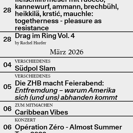
kannewurf, ammann, brechbühl,
28
heikkilä, krstić, mauchle:
togetherness - pleasure as
resistance
Drag im Ring Vol. 4
28
by Rachel Harder
März 2026
VERSCHIEDENES
04
Südpol Slam
VERSCHIEDENES
Die ZHB macht Feierabend:
05
Entfremdung – warum Amerika
sich (und uns) abhanden kommt
ZUM MITMACHEN
06
Caribbean Vibes
KONZERT
06
Opération Zéro - Almost Summer