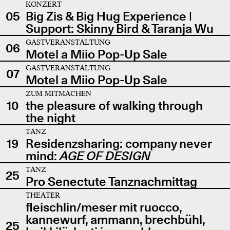
KONZERT
05
Big Zis & Big Hug Experience |
Support: Skinny Bird & Taranja Wu
GASTVERANSTALTUNG
06
Motel a Miio Pop-Up Sale
GASTVERANSTALTUNG
07
Motel a Miio Pop-Up Sale
ZUM MITMACHEN
10
the pleasure of walking through
the night
TANZ
19
Residenzsharing: company never
mind:
AGE OF DESIGN
TANZ
25
Pro Senectute Tanznachmittag
THEATER
fleischlin/meser mit ruocco,
kannewurf, ammann, brechbühl,
25