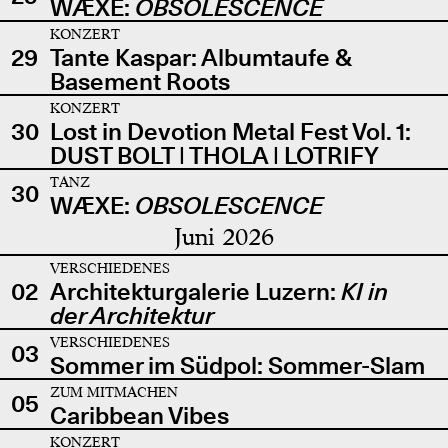
WÆXE:
OBSOLESCENCE
KONZERT
29
Tante Kaspar: Albumtaufe &
Basement Roots
KONZERT
30
Lost in Devotion Metal Fest Vol. 1:
DUST BOLT | THOLA | LOTRIFY
TANZ
30
WÆXE:
OBSOLESCENCE
Juni 2026
VERSCHIEDENES
02
Architekturgalerie Luzern:
KI in
der Architektur
VERSCHIEDENES
03
Sommer im Südpol: Sommer-Slam
ZUM MITMACHEN
05
Caribbean Vibes
KONZERT