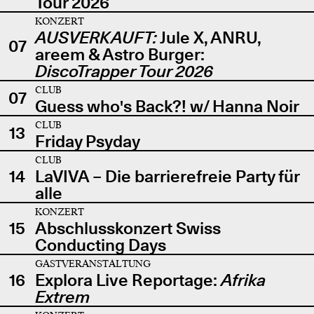
Tour 2026
KONZERT
AUSVERKAUFT:
Jule X, ANRU,
07
areem & Astro Burger:
DiscoTrapper Tour 2026
CLUB
07
Guess who's Back?! w/ Hanna Noir
CLUB
13
Friday Psyday
CLUB
14
LaVIVA – Die barrierefreie Party für
alle
KONZERT
15
Abschlusskonzert Swiss
Conducting Days
GASTVERANSTALTUNG
16
Explora Live Reportage:
Afrika
Extrem