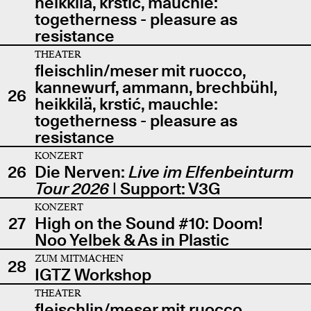
heikkilä, krstić, mauchle:
togetherness - pleasure as
resistance
THEATER
fleischlin/meser mit ruocco,
kannewurf, ammann, brechbühl,
26
heikkilä, krstić, mauchle:
togetherness - pleasure as
resistance
KONZERT
26
Die Nerven:
Live im Elfenbeinturm
Tour 2026
| Support: V3G
KONZERT
27
High on the Sound #10: Doom!
Noo Yelbek & As in Plastic
ZUM MITMACHEN
28
IGTZ Workshop
THEATER
fleischlin/meser mit ruocco,