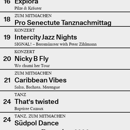
16
Explora
Pilze & Kräuter
ZUM MITMACHEN
18
Pro Senectute Tanznachmittag
KONZERT
19
Intercity Jazz Nights
SIGNAL! – Beromünster with Peter Zihlmann
KONZERT
20
Nicky B Fly
Wo chumi her Tour
ZUM MITMACHEN
21
Caribbean Vibes
Salsa, Bachata, Merengue
TANZ
24
That's twisted
Baptiste Cazaux
TANZ, ZUM MITMACHEN
24
Südpol Dance