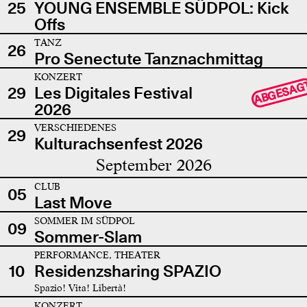
25
YOUNG ENSEMBLE SÜDPOL: Kick
Offs
TANZ
26
Pro Senectute Tanznachmittag
KONZERT
ABGESAG
29
Les Digitales Festival
2026
VERSCHIEDENES
29
Kulturachsenfest 2026
September 2026
CLUB
05
Last Move
SOMMER IM SÜDPOL
09
Sommer-Slam
PERFORMANCE, THEATER
10
Residenzsharing SPAZIO
Spazio! Vita! Libertà!
KONZERT