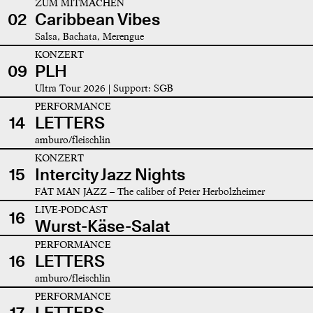
ZUM MITMACHEN
02
Caribbean Vibes
Salsa, Bachata, Merengue
KONZERT
09
PLH
Ultra Tour 2026 | Support: SGB
PERFORMANCE
14
LETTERS
amburo/fleischlin
KONZERT
15
Intercity Jazz Nights
FAT MAN JAZZ – The caliber of Peter Herbolzheimer
LIVE-PODCAST
16
Wurst-Käse-Salat
PERFORMANCE
16
LETTERS
amburo/fleischlin
PERFORMANCE
17
LETTERS