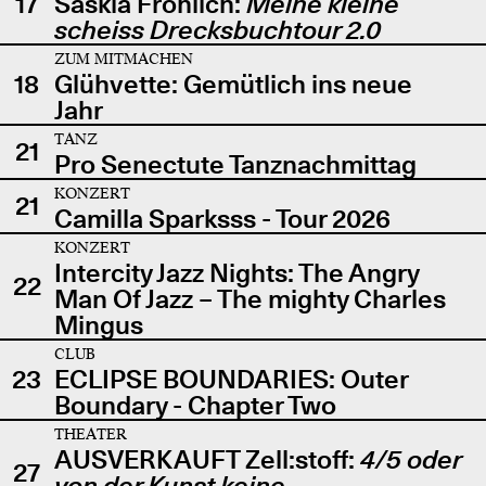
17
Saskia Fröhlich:
Meine kleine
scheiss Drecksbuchtour 2.0
ZUM MITMACHEN
18
Glühvette: Gemütlich ins neue
Jahr
TANZ
21
Pro Senectute Tanznachmittag
KONZERT
21
Camilla Sparksss - Tour 2026
KONZERT
Intercity Jazz Nights: The Angry
22
Man Of Jazz – The mighty Charles
Mingus
CLUB
23
ECLIPSE BOUNDARIES: Outer
Boundary - Chapter Two
THEATER
AUSVERKAUFT Zell:stoff:
4/5 oder
27
von der Kunst keine