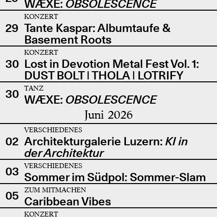
WÆXE:
OBSOLESCENCE
KONZERT
29
Tante Kaspar: Albumtaufe &
Basement Roots
KONZERT
30
Lost in Devotion Metal Fest Vol. 1:
DUST BOLT | THOLA | LOTRIFY
TANZ
30
WÆXE:
OBSOLESCENCE
Juni 2026
VERSCHIEDENES
02
Architekturgalerie Luzern:
KI in
der Architektur
VERSCHIEDENES
03
Sommer im Südpol: Sommer-Slam
ZUM MITMACHEN
05
Caribbean Vibes
KONZERT