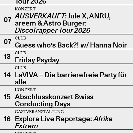
Tour 2026
KONZERT
AUSVERKAUFT:
Jule X, ANRU,
07
areem & Astro Burger:
DiscoTrapper Tour 2026
CLUB
07
Guess who's Back?! w/ Hanna Noir
CLUB
13
Friday Psyday
CLUB
14
LaVIVA – Die barrierefreie Party für
alle
KONZERT
15
Abschlusskonzert Swiss
Conducting Days
GASTVERANSTALTUNG
16
Explora Live Reportage:
Afrika
Extrem