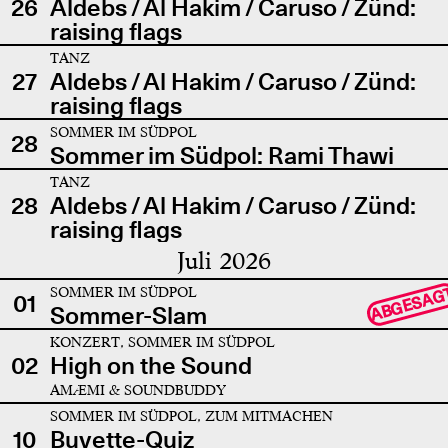
26
Aldebs / Al Hakim / Caruso / Zünd:
raising flags
TANZ
27
Aldebs / Al Hakim / Caruso / Zünd:
raising flags
SOMMER IM SÜDPOL
28
Sommer im Südpol: Rami Thawi
TANZ
28
Aldebs / Al Hakim / Caruso / Zünd:
raising flags
Juli 2026
SOMMER IM SÜDPOL
ABGESAG
01
Sommer-Slam
KONZERT, SOMMER IM SÜDPOL
02
High on the Sound
AMÆMI & SOUNDBUDDY
SOMMER IM SÜDPOL, ZUM MITMACHEN
10
Buvette-Quiz