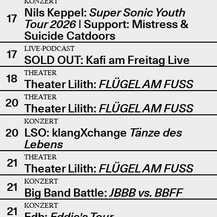
KONZERT
Nils Keppel:
Super Sonic Youth
17
Tour 2026
| Support: Mistress &
Suicide Catdoors
LIVE-PODCAST
17
SOLD OUT: Kafi am Freitag Live
THEATER
18
Theater Lilith:
FLÜGEL AM FUSS
THEATER
20
Theater Lilith:
FLÜGEL AM FUSS
KONZERT
20
LSO: klangXchange
Tänze des
Lebens
THEATER
21
Theater Lilith:
FLÜGEL AM FUSS
KONZERT
21
Big Band Battle:
JBBB vs. BBFF
KONZERT
21
Edb:
Eddie's Tour