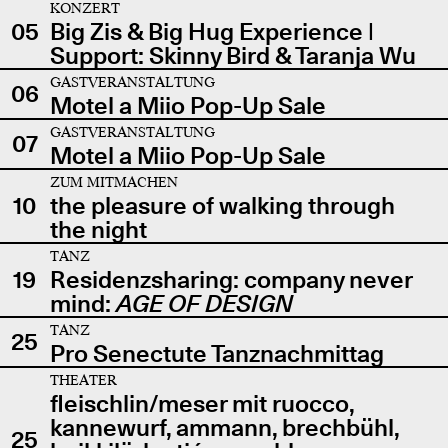
KONZERT
05
Big Zis & Big Hug Experience |
Support: Skinny Bird & Taranja Wu
GASTVERANSTALTUNG
06
Motel a Miio Pop-Up Sale
GASTVERANSTALTUNG
07
Motel a Miio Pop-Up Sale
ZUM MITMACHEN
10
the pleasure of walking through
the night
TANZ
19
Residenzsharing: company never
mind:
AGE OF DESIGN
TANZ
25
Pro Senectute Tanznachmittag
THEATER
fleischlin/meser mit ruocco,
kannewurf, ammann, brechbühl,
25