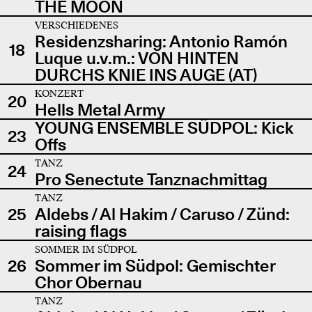
THE MOON
VERSCHIEDENES
Residenzsharing: Antonio Ramón
18
Luque u.v.m.: VON HINTEN
DURCHS KNIE INS AUGE (AT)
KONZERT
20
Hells Metal Army
YOUNG ENSEMBLE SÜDPOL: Kick
23
Offs
TANZ
24
Pro Senectute Tanznachmittag
TANZ
25
Aldebs / Al Hakim / Caruso / Zünd:
raising flags
SOMMER IM SÜDPOL
26
Sommer im Südpol: Gemischter
Chor Obernau
TANZ