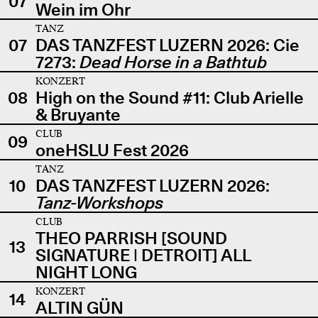
07
Wein im Ohr
TANZ
07
DAS TANZFEST LUZERN 2026: Cie
7273:
Dead Horse in a Bathtub
KONZERT
08
High on the Sound #11: Club Arielle
& Bruyante
CLUB
09
oneHSLU Fest 2026
TANZ
10
DAS TANZFEST LUZERN 2026:
Tanz-Workshops
CLUB
THEO PARRISH [SOUND
13
SIGNATURE | DETROIT] ALL
NIGHT LONG
KONZERT
14
ALTIN GÜN