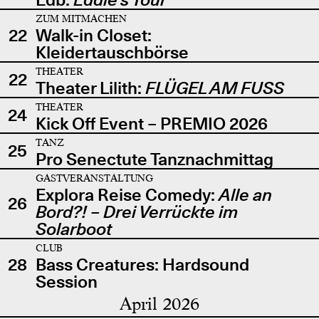
ZUM MITMACHEN
22
Walk-in Closet:
Kleidertauschbörse
THEATER
22
Theater Lilith:
FLÜGEL AM FUSS
THEATER
24
Kick Off Event – PREMIO 2026
TANZ
25
Pro Senectute Tanznachmittag
GASTVERANSTALTUNG
Explora Reise Comedy:
Alle an
26
Bord?! – Drei Verrückte im
Solarboot
CLUB
28
Bass Creatures: Hardsound
Session
April 2026