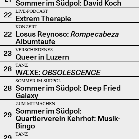
Sommer im Südpol: David Koch
LIVE-PODCAST
22
Extrem Therapie
KONZERT
22
Losus Reynoso:
Rompecabeza
Albumtaufe
VERSCHIEDENES
23
Queer in Luzern
TANZ
28
WÆXE:
OBSOLESCENCE
SOMMER IM SÜDPOL
28
Sommer im Südpol: Deep Fried
Galaxy
ZUM MITMACHEN
Sommer im Südpol:
29
Quartierverein Kehrhof: Musik-
Bingo
TANZ
29