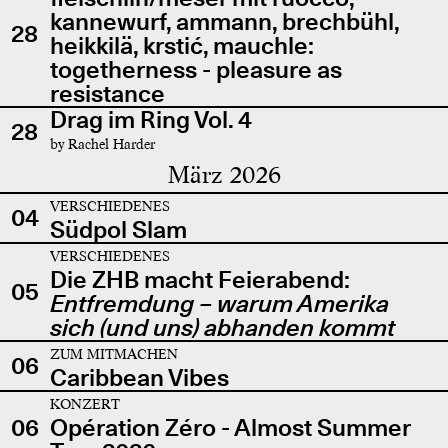
kannewurf, ammann, brechbühl,
28
heikkilä, krstić, mauchle:
togetherness - pleasure as
resistance
Drag im Ring Vol. 4
28
by Rachel Harder
März 2026
VERSCHIEDENES
04
Südpol Slam
VERSCHIEDENES
Die ZHB macht Feierabend:
05
Entfremdung – warum Amerika
sich (und uns) abhanden kommt
ZUM MITMACHEN
06
Caribbean Vibes
KONZERT
06
Opération Zéro - Almost Summer