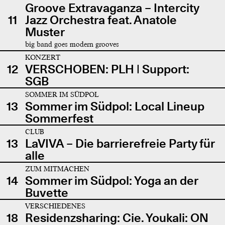
Groove Extravaganza – Intercity
11
Jazz Orchestra feat. Anatole
Muster
big band goes modern grooves
KONZERT
12
VERSCHOBEN: PLH | Support:
SGB
SOMMER IM SÜDPOL
13
Sommer im Südpol: Local Lineup
Sommerfest
CLUB
13
LaVIVA – Die barrierefreie Party für
alle
ZUM MITMACHEN
14
Sommer im Südpol: Yoga an der
Buvette
VERSCHIEDENES
18
Residenzsharing: Cie. Youkali: ON