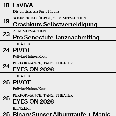
18
LaVIVA
Die barrierefreie Party für alle
SOMMER IM SÜDPOL, ZUM MITMACHEN
19
Crashkurs Selbstverteidigung
ZUM MITMACHEN
23
Pro Senectute Tanznachmittag
THEATER
24
PIVOT
Polivka/Hafner/Koch
PERFORMANCE, TANZ, THEATER
24
EYES ON 2026
THEATER
25
PIVOT
Polivka/Hafner/Koch
PERFORMANCE, TANZ, THEATER
25
EYES ON 2026
KONZERT
25
Binary Sunset Albumtaufe + Manic