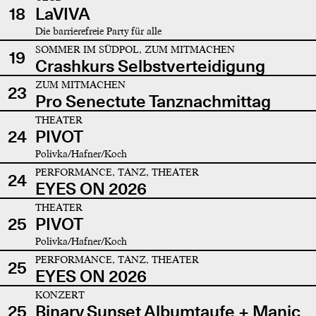
18
LaVIVA
Die barrierefreie Party für alle
SOMMER IM SÜDPOL, ZUM MITMACHEN
19
Crashkurs Selbstverteidigung
ZUM MITMACHEN
23
Pro Senectute Tanznachmittag
THEATER
24
PIVOT
Polivka/Hafner/Koch
PERFORMANCE, TANZ, THEATER
24
EYES ON 2026
THEATER
25
PIVOT
Polivka/Hafner/Koch
PERFORMANCE, TANZ, THEATER
25
EYES ON 2026
KONZERT
25
Binary Sunset Albumtaufe + Manic