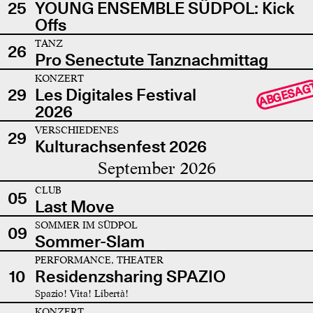
25
YOUNG ENSEMBLE SÜDPOL: Kick
Offs
TANZ
26
Pro Senectute Tanznachmittag
KONZERT
ABGESAG
29
Les Digitales Festival
2026
VERSCHIEDENES
29
Kulturachsenfest 2026
September 2026
CLUB
05
Last Move
SOMMER IM SÜDPOL
09
Sommer-Slam
PERFORMANCE, THEATER
10
Residenzsharing SPAZIO
Spazio! Vita! Libertà!
KONZERT