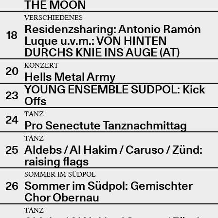
THE MOON
VERSCHIEDENES
Residenzsharing: Antonio Ramón
18
Luque u.v.m.: VON HINTEN
DURCHS KNIE INS AUGE (AT)
KONZERT
20
Hells Metal Army
YOUNG ENSEMBLE SÜDPOL: Kick
23
Offs
TANZ
24
Pro Senectute Tanznachmittag
TANZ
25
Aldebs / Al Hakim / Caruso / Zünd:
raising flags
SOMMER IM SÜDPOL
26
Sommer im Südpol: Gemischter
Chor Obernau
TANZ