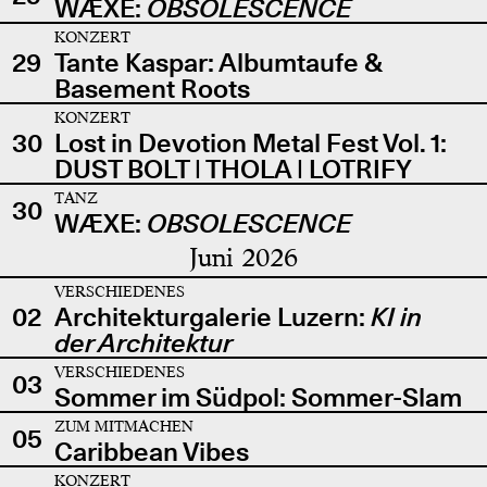
WÆXE:
OBSOLESCENCE
KONZERT
29
Tante Kaspar: Albumtaufe &
Basement Roots
KONZERT
30
Lost in Devotion Metal Fest Vol. 1:
DUST BOLT | THOLA | LOTRIFY
TANZ
30
WÆXE:
OBSOLESCENCE
Juni 2026
VERSCHIEDENES
02
Architekturgalerie Luzern:
KI in
der Architektur
VERSCHIEDENES
03
Sommer im Südpol: Sommer-Slam
ZUM MITMACHEN
05
Caribbean Vibes
KONZERT