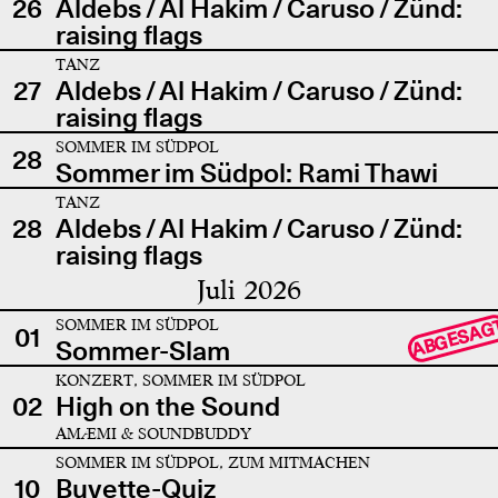
26
Aldebs / Al Hakim / Caruso / Zünd:
raising flags
TANZ
27
Aldebs / Al Hakim / Caruso / Zünd:
raising flags
SOMMER IM SÜDPOL
28
Sommer im Südpol: Rami Thawi
TANZ
28
Aldebs / Al Hakim / Caruso / Zünd:
raising flags
Juli 2026
SOMMER IM SÜDPOL
ABGESAG
01
Sommer-Slam
KONZERT, SOMMER IM SÜDPOL
02
High on the Sound
AMÆMI & SOUNDBUDDY
SOMMER IM SÜDPOL, ZUM MITMACHEN
10
Buvette-Quiz