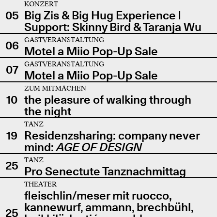
KONZERT
05
Big Zis & Big Hug Experience |
Support: Skinny Bird & Taranja Wu
GASTVERANSTALTUNG
06
Motel a Miio Pop-Up Sale
GASTVERANSTALTUNG
07
Motel a Miio Pop-Up Sale
ZUM MITMACHEN
10
the pleasure of walking through
the night
TANZ
19
Residenzsharing: company never
mind:
AGE OF DESIGN
TANZ
25
Pro Senectute Tanznachmittag
THEATER
fleischlin/meser mit ruocco,
kannewurf, ammann, brechbühl,
25