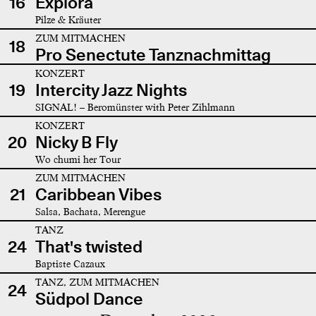
16
Explora
Pilze & Kräuter
ZUM MITMACHEN
18
Pro Senectute Tanznachmittag
KONZERT
19
Intercity Jazz Nights
SIGNAL! – Beromünster with Peter Zihlmann
KONZERT
20
Nicky B Fly
Wo chumi her Tour
ZUM MITMACHEN
21
Caribbean Vibes
Salsa, Bachata, Merengue
TANZ
24
That's twisted
Baptiste Cazaux
TANZ, ZUM MITMACHEN
24
Südpol Dance