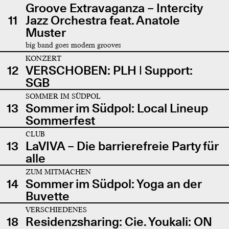
Groove Extravaganza – Intercity
11
Jazz Orchestra feat. Anatole
Muster
big band goes modern grooves
KONZERT
12
VERSCHOBEN: PLH | Support:
SGB
SOMMER IM SÜDPOL
13
Sommer im Südpol: Local Lineup
Sommerfest
CLUB
13
LaVIVA – Die barrierefreie Party für
alle
ZUM MITMACHEN
14
Sommer im Südpol: Yoga an der
Buvette
VERSCHIEDENES
18
Residenzsharing: Cie. Youkali: ON