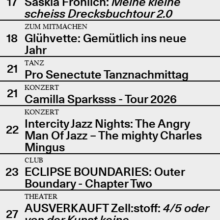
17
Saskia Fröhlich:
Meine kleine
scheiss Drecksbuchtour 2.0
ZUM MITMACHEN
18
Glühvette: Gemütlich ins neue
Jahr
TANZ
21
Pro Senectute Tanznachmittag
KONZERT
21
Camilla Sparksss - Tour 2026
KONZERT
Intercity Jazz Nights: The Angry
22
Man Of Jazz – The mighty Charles
Mingus
CLUB
23
ECLIPSE BOUNDARIES: Outer
Boundary - Chapter Two
THEATER
AUSVERKAUFT Zell:stoff:
4/5 oder
27
von der Kunst keine