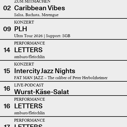
ZUM MITMACHEN
02
Caribbean Vibes
Salsa, Bachata, Merengue
KONZERT
09
PLH
Ultra Tour 2026 | Support: SGB
PERFORMANCE
14
LETTERS
amburo/fleischlin
KONZERT
15
Intercity Jazz Nights
FAT MAN JAZZ – The caliber of Peter Herbolzheimer
LIVE-PODCAST
16
Wurst-Käse-Salat
PERFORMANCE
16
LETTERS
amburo/fleischlin
PERFORMANCE
17
LETTERS