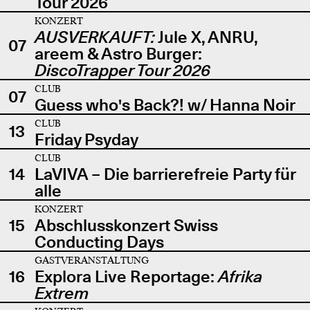
Tour 2026
KONZERT
AUSVERKAUFT:
Jule X, ANRU,
07
areem & Astro Burger:
DiscoTrapper Tour 2026
CLUB
07
Guess who's Back?! w/ Hanna Noir
CLUB
13
Friday Psyday
CLUB
14
LaVIVA – Die barrierefreie Party für
alle
KONZERT
15
Abschlusskonzert Swiss
Conducting Days
GASTVERANSTALTUNG
16
Explora Live Reportage:
Afrika
Extrem