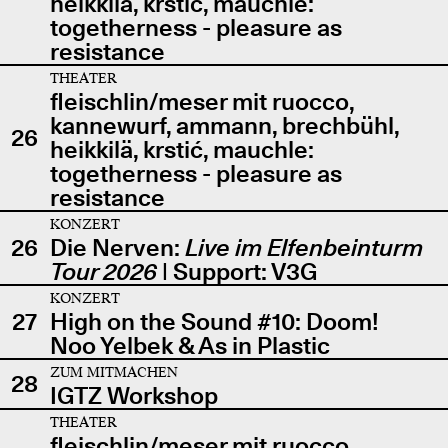
heikkilä, krstić, mauchle:
togetherness - pleasure as
resistance
THEATER
fleischlin/meser mit ruocco,
kannewurf, ammann, brechbühl,
26
heikkilä, krstić, mauchle:
togetherness - pleasure as
resistance
KONZERT
26
Die Nerven:
Live im Elfenbeinturm
Tour 2026
| Support: V3G
KONZERT
27
High on the Sound #10: Doom!
Noo Yelbek & As in Plastic
ZUM MITMACHEN
28
IGTZ Workshop
THEATER
fleischlin/meser mit ruocco,