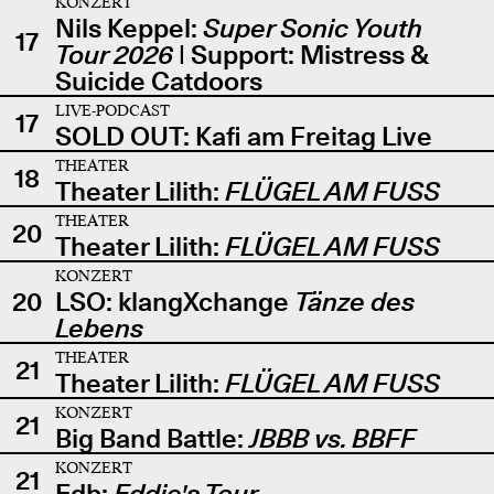
KONZERT
Nils Keppel:
Super Sonic Youth
17
Tour 2026
| Support: Mistress &
Suicide Catdoors
LIVE-PODCAST
17
SOLD OUT: Kafi am Freitag Live
THEATER
18
Theater Lilith:
FLÜGEL AM FUSS
THEATER
20
Theater Lilith:
FLÜGEL AM FUSS
KONZERT
20
LSO: klangXchange
Tänze des
Lebens
THEATER
21
Theater Lilith:
FLÜGEL AM FUSS
KONZERT
21
Big Band Battle:
JBBB vs. BBFF
KONZERT
21
Edb:
Eddie's Tour