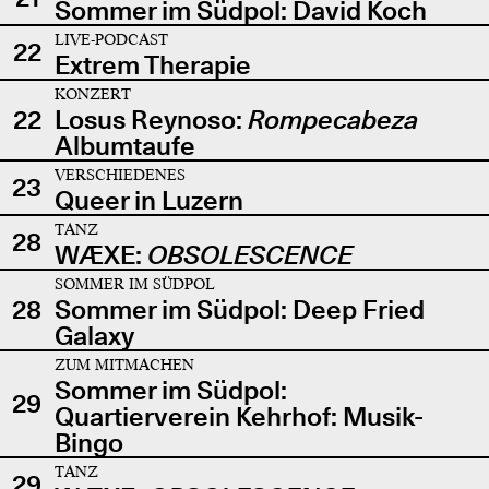
Sommer im Südpol: David Koch
LIVE-PODCAST
22
Extrem Therapie
KONZERT
22
Losus Reynoso:
Rompecabeza
Albumtaufe
VERSCHIEDENES
23
Queer in Luzern
TANZ
28
WÆXE:
OBSOLESCENCE
SOMMER IM SÜDPOL
28
Sommer im Südpol: Deep Fried
Galaxy
ZUM MITMACHEN
Sommer im Südpol:
29
Quartierverein Kehrhof: Musik-
Bingo
TANZ
29