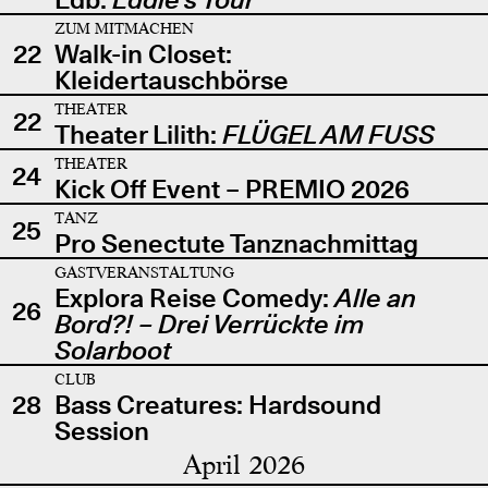
ZUM MITMACHEN
22
Walk-in Closet:
Kleidertauschbörse
THEATER
22
Theater Lilith:
FLÜGEL AM FUSS
THEATER
24
Kick Off Event – PREMIO 2026
TANZ
25
Pro Senectute Tanznachmittag
GASTVERANSTALTUNG
Explora Reise Comedy:
Alle an
26
Bord?! – Drei Verrückte im
Solarboot
CLUB
28
Bass Creatures: Hardsound
Session
April 2026