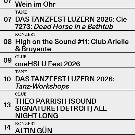
07
Wein im Ohr
TANZ
07
DAS TANZFEST LUZERN 2026: Cie
7273:
Dead Horse in a Bathtub
KONZERT
08
High on the Sound #11: Club Arielle
& Bruyante
CLUB
09
oneHSLU Fest 2026
TANZ
10
DAS TANZFEST LUZERN 2026:
Tanz-Workshops
CLUB
THEO PARRISH [SOUND
13
SIGNATURE | DETROIT] ALL
NIGHT LONG
KONZERT
14
ALTIN GÜN