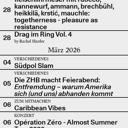
kannewurf, ammann, brechbühl,
28
heikkilä, krstić, mauchle:
togetherness - pleasure as
resistance
Drag im Ring Vol. 4
28
by Rachel Harder
März 2026
VERSCHIEDENES
04
Südpol Slam
VERSCHIEDENES
Die ZHB macht Feierabend:
05
Entfremdung – warum Amerika
sich (und uns) abhanden kommt
ZUM MITMACHEN
06
Caribbean Vibes
KONZERT
06
Opération Zéro - Almost Summer