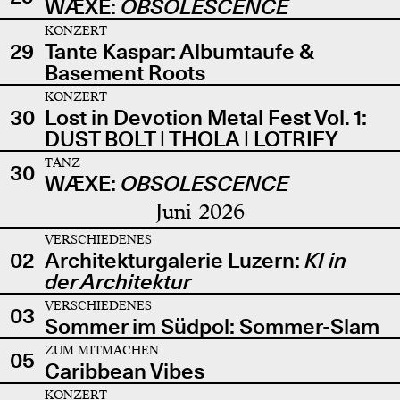
WÆXE:
OBSOLESCENCE
KONZERT
29
Tante Kaspar: Albumtaufe &
Basement Roots
KONZERT
30
Lost in Devotion Metal Fest Vol. 1:
DUST BOLT | THOLA | LOTRIFY
TANZ
30
WÆXE:
OBSOLESCENCE
Juni 2026
VERSCHIEDENES
02
Architekturgalerie Luzern:
KI in
der Architektur
VERSCHIEDENES
03
Sommer im Südpol: Sommer-Slam
ZUM MITMACHEN
05
Caribbean Vibes
KONZERT