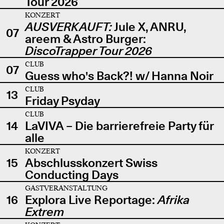
Tour 2026
KONZERT
AUSVERKAUFT:
Jule X, ANRU,
07
areem & Astro Burger:
DiscoTrapper Tour 2026
CLUB
07
Guess who's Back?! w/ Hanna Noir
CLUB
13
Friday Psyday
CLUB
14
LaVIVA – Die barrierefreie Party für
alle
KONZERT
15
Abschlusskonzert Swiss
Conducting Days
GASTVERANSTALTUNG
16
Explora Live Reportage:
Afrika
Extrem