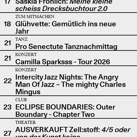
17
Saskia Fröhlich:
Meine kleine
scheiss Drecksbuchtour 2.0
ZUM MITMACHEN
18
Glühvette: Gemütlich ins neue
Jahr
TANZ
21
Pro Senectute Tanznachmittag
KONZERT
21
Camilla Sparksss - Tour 2026
KONZERT
Intercity Jazz Nights: The Angry
22
Man Of Jazz – The mighty Charles
Mingus
CLUB
23
ECLIPSE BOUNDARIES: Outer
Boundary - Chapter Two
THEATER
AUSVERKAUFT Zell:stoff:
4/5 oder
27
von der Kunst keine