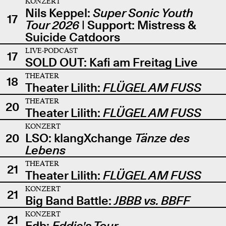
KONZERT
Nils Keppel:
Super Sonic Youth
17
Tour 2026
| Support: Mistress &
Suicide Catdoors
LIVE-PODCAST
17
SOLD OUT: Kafi am Freitag Live
THEATER
18
Theater Lilith:
FLÜGEL AM FUSS
THEATER
20
Theater Lilith:
FLÜGEL AM FUSS
KONZERT
20
LSO: klangXchange
Tänze des
Lebens
THEATER
21
Theater Lilith:
FLÜGEL AM FUSS
KONZERT
21
Big Band Battle:
JBBB vs. BBFF
KONZERT
21
Edb:
Eddie's Tour