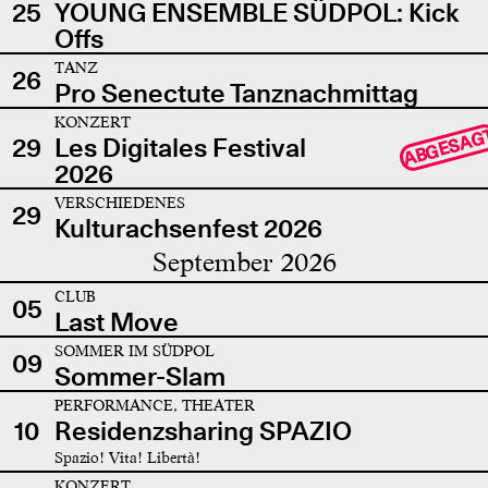
25
YOUNG ENSEMBLE SÜDPOL: Kick
Offs
TANZ
26
Pro Senectute Tanznachmittag
KONZERT
ABGESAG
29
Les Digitales Festival
2026
VERSCHIEDENES
29
Kulturachsenfest 2026
September 2026
CLUB
05
Last Move
SOMMER IM SÜDPOL
09
Sommer-Slam
PERFORMANCE, THEATER
10
Residenzsharing SPAZIO
Spazio! Vita! Libertà!
KONZERT