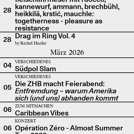
kannewurf, ammann, brechbühl,
28
heikkilä, krstić, mauchle:
togetherness - pleasure as
resistance
Drag im Ring Vol. 4
28
by Rachel Harder
März 2026
VERSCHIEDENES
04
Südpol Slam
VERSCHIEDENES
Die ZHB macht Feierabend:
05
Entfremdung – warum Amerika
sich (und uns) abhanden kommt
ZUM MITMACHEN
06
Caribbean Vibes
KONZERT
06
Opération Zéro - Almost Summer