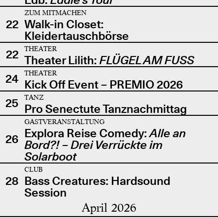
ZUM MITMACHEN
22
Walk-in Closet:
Kleidertauschbörse
THEATER
22
Theater Lilith:
FLÜGEL AM FUSS
THEATER
24
Kick Off Event – PREMIO 2026
TANZ
25
Pro Senectute Tanznachmittag
GASTVERANSTALTUNG
Explora Reise Comedy:
Alle an
26
Bord?! – Drei Verrückte im
Solarboot
CLUB
28
Bass Creatures: Hardsound
Session
April 2026