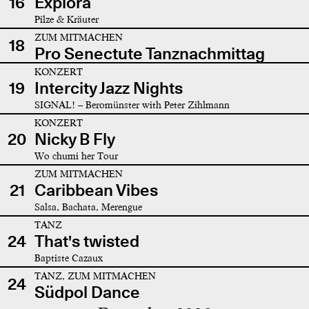
16
Explora
Pilze & Kräuter
ZUM MITMACHEN
18
Pro Senectute Tanznachmittag
KONZERT
19
Intercity Jazz Nights
SIGNAL! – Beromünster with Peter Zihlmann
KONZERT
20
Nicky B Fly
Wo chumi her Tour
ZUM MITMACHEN
21
Caribbean Vibes
Salsa, Bachata, Merengue
TANZ
24
That's twisted
Baptiste Cazaux
TANZ, ZUM MITMACHEN
24
Südpol Dance