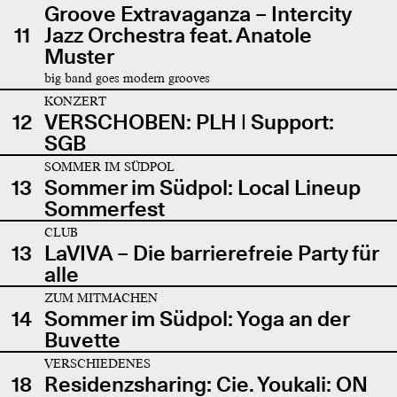
Groove Extravaganza – Intercity
11
Jazz Orchestra feat. Anatole
Muster
big band goes modern grooves
KONZERT
12
VERSCHOBEN: PLH | Support:
SGB
SOMMER IM SÜDPOL
13
Sommer im Südpol: Local Lineup
Sommerfest
CLUB
13
LaVIVA – Die barrierefreie Party für
alle
ZUM MITMACHEN
14
Sommer im Südpol: Yoga an der
Buvette
VERSCHIEDENES
18
Residenzsharing: Cie. Youkali: ON