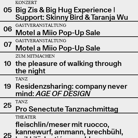
KONZERT
05
Big Zis & Big Hug Experience |
Support: Skinny Bird & Taranja Wu
GASTVERANSTALTUNG
06
Motel a Miio Pop-Up Sale
GASTVERANSTALTUNG
07
Motel a Miio Pop-Up Sale
ZUM MITMACHEN
10
the pleasure of walking through
the night
TANZ
19
Residenzsharing: company never
mind:
AGE OF DESIGN
TANZ
25
Pro Senectute Tanznachmittag
THEATER
fleischlin/meser mit ruocco,
kannewurf, ammann, brechbühl,
25