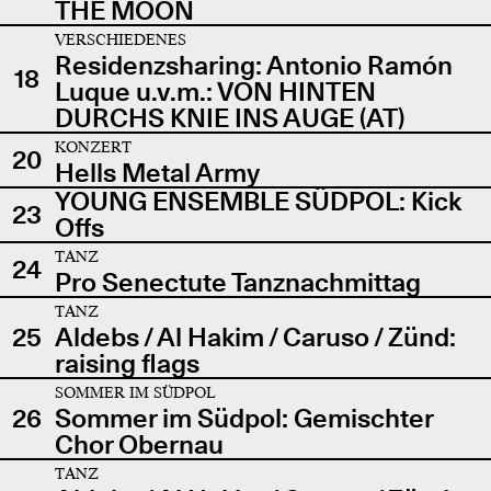
THE MOON
VERSCHIEDENES
Residenzsharing: Antonio Ramón
18
Luque u.v.m.: VON HINTEN
DURCHS KNIE INS AUGE (AT)
KONZERT
20
Hells Metal Army
YOUNG ENSEMBLE SÜDPOL: Kick
23
Offs
TANZ
24
Pro Senectute Tanznachmittag
TANZ
25
Aldebs / Al Hakim / Caruso / Zünd:
raising flags
SOMMER IM SÜDPOL
26
Sommer im Südpol: Gemischter
Chor Obernau
TANZ