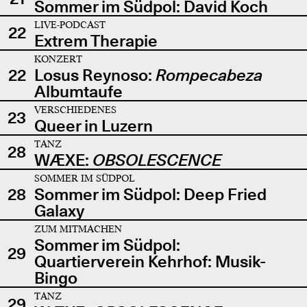
Sommer im Südpol: David Koch
LIVE-PODCAST
22
Extrem Therapie
KONZERT
22
Losus Reynoso:
Rompecabeza
Albumtaufe
VERSCHIEDENES
23
Queer in Luzern
TANZ
28
WÆXE:
OBSOLESCENCE
SOMMER IM SÜDPOL
28
Sommer im Südpol: Deep Fried
Galaxy
ZUM MITMACHEN
Sommer im Südpol:
29
Quartierverein Kehrhof: Musik-
Bingo
TANZ
29