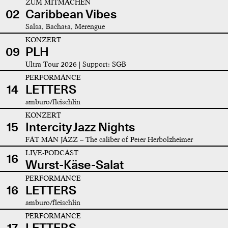
ZUM MITMACHEN
02
Caribbean Vibes
Salsa, Bachata, Merengue
KONZERT
09
PLH
Ultra Tour 2026 | Support: SGB
PERFORMANCE
14
LETTERS
amburo/fleischlin
KONZERT
15
Intercity Jazz Nights
FAT MAN JAZZ – The caliber of Peter Herbolzheimer
LIVE-PODCAST
16
Wurst-Käse-Salat
PERFORMANCE
16
LETTERS
amburo/fleischlin
PERFORMANCE
17
LETTERS