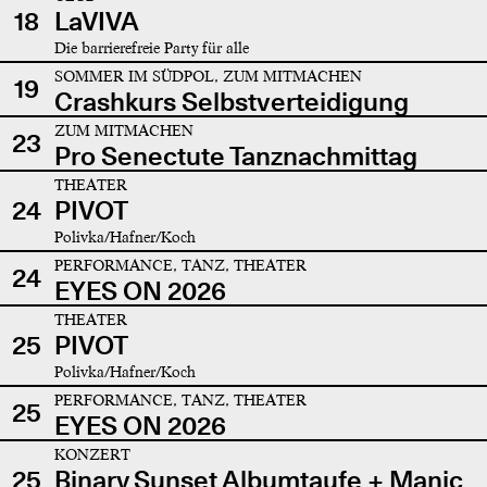
18
LaVIVA
Die barrierefreie Party für alle
SOMMER IM SÜDPOL, ZUM MITMACHEN
19
Crashkurs Selbstverteidigung
ZUM MITMACHEN
23
Pro Senectute Tanznachmittag
THEATER
24
PIVOT
Polivka/Hafner/Koch
PERFORMANCE, TANZ, THEATER
24
EYES ON 2026
THEATER
25
PIVOT
Polivka/Hafner/Koch
PERFORMANCE, TANZ, THEATER
25
EYES ON 2026
KONZERT
25
Binary Sunset Albumtaufe + Manic