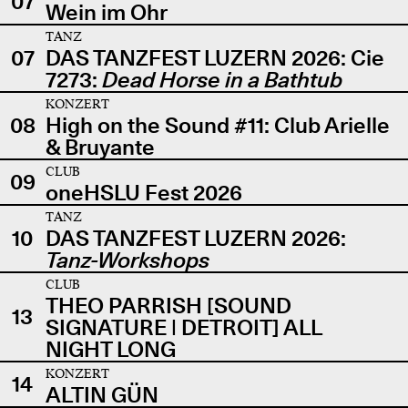
07
Wein im Ohr
TANZ
07
DAS TANZFEST LUZERN 2026: Cie
7273:
Dead Horse in a Bathtub
KONZERT
08
High on the Sound #11: Club Arielle
& Bruyante
CLUB
09
oneHSLU Fest 2026
TANZ
10
DAS TANZFEST LUZERN 2026:
Tanz-Workshops
CLUB
THEO PARRISH [SOUND
13
SIGNATURE | DETROIT] ALL
NIGHT LONG
KONZERT
14
ALTIN GÜN