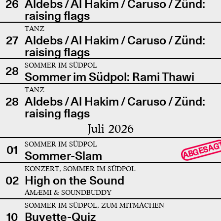
26
Aldebs / Al Hakim / Caruso / Zünd:
raising flags
TANZ
27
Aldebs / Al Hakim / Caruso / Zünd:
raising flags
SOMMER IM SÜDPOL
28
Sommer im Südpol: Rami Thawi
TANZ
28
Aldebs / Al Hakim / Caruso / Zünd:
raising flags
Juli 2026
SOMMER IM SÜDPOL
ABGESAG
01
Sommer-Slam
KONZERT, SOMMER IM SÜDPOL
02
High on the Sound
AMÆMI & SOUNDBUDDY
SOMMER IM SÜDPOL, ZUM MITMACHEN
10
Buvette-Quiz