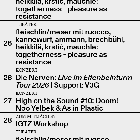
heikkilä, krstić, mauchle:
togetherness - pleasure as
resistance
THEATER
fleischlin/meser mit ruocco,
kannewurf, ammann, brechbühl,
26
heikkilä, krstić, mauchle:
togetherness - pleasure as
resistance
KONZERT
26
Die Nerven:
Live im Elfenbeinturm
Tour 2026
| Support: V3G
KONZERT
27
High on the Sound #10: Doom!
Noo Yelbek & As in Plastic
ZUM MITMACHEN
28
IGTZ Workshop
THEATER
fleischlin/meser mit ruocco,