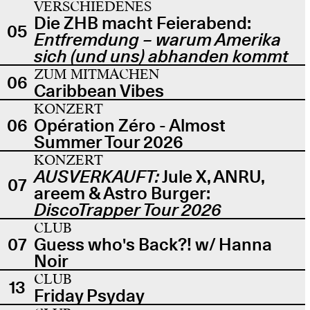
VERSCHIEDENES
Die ZHB macht Feierabend:
05
Entfremdung – warum Amerika
sich (und uns) abhanden kommt
ZUM MITMACHEN
06
Caribbean Vibes
KONZERT
06
Opération Zéro - Almost
Summer Tour 2026
KONZERT
AUSVERKAUFT:
Jule X, ANRU,
07
areem & Astro Burger:
DiscoTrapper Tour 2026
CLUB
07
Guess who's Back?! w/ Hanna
Noir
CLUB
13
Friday Psyday