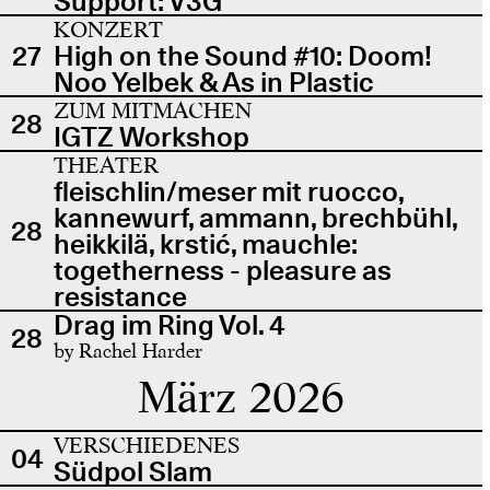
Support: V3G
KONZERT
27
High on the Sound #10: Doom!
Noo Yelbek & As in Plastic
ZUM MITMACHEN
28
IGTZ Workshop
THEATER
fleischlin/meser mit ruocco,
kannewurf, ammann, brechbühl,
28
heikkilä, krstić, mauchle:
togetherness - pleasure as
resistance
Drag im Ring Vol. 4
28
by Rachel Harder
März 2026
VERSCHIEDENES
04
Südpol Slam