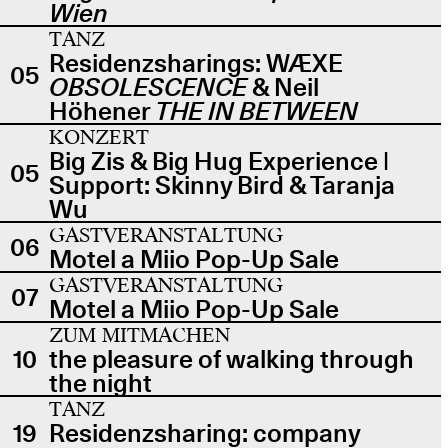
Wien
TANZ
Residenzsharings: WÆXE
05
OBSOLESCENCE
& Neil
Höhener
THE IN BETWEEN
KONZERT
Big Zis & Big Hug Experience |
05
Support: Skinny Bird & Taranja
Wu
GASTVERANSTALTUNG
06
Motel a Miio Pop-Up Sale
GASTVERANSTALTUNG
07
Motel a Miio Pop-Up Sale
ZUM MITMACHEN
10
the pleasure of walking through
the night
TANZ
19
Residenzsharing: company