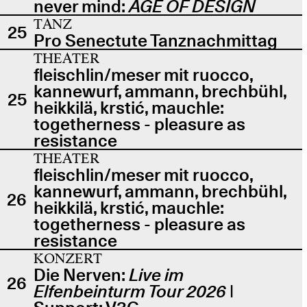
never mind:
AGE OF DESIGN
TANZ
25
Pro Senectute Tanznachmittag
THEATER
fleischlin/meser mit ruocco,
kannewurf, ammann, brechbühl,
25
heikkilä, krstić, mauchle:
togetherness - pleasure as
resistance
THEATER
fleischlin/meser mit ruocco,
kannewurf, ammann, brechbühl,
26
heikkilä, krstić, mauchle:
togetherness - pleasure as
resistance
KONZERT
Die Nerven:
Live im
26
Elfenbeinturm Tour 2026
|