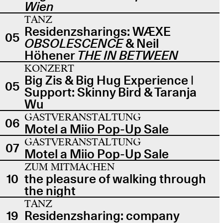
Wien
TANZ
Residenzsharings: WÆXE
05
OBSOLESCENCE
& Neil
Höhener
THE IN BETWEEN
KONZERT
Big Zis & Big Hug Experience |
05
Support: Skinny Bird & Taranja
Wu
GASTVERANSTALTUNG
06
Motel a Miio Pop-Up Sale
GASTVERANSTALTUNG
07
Motel a Miio Pop-Up Sale
ZUM MITMACHEN
10
the pleasure of walking through
the night
TANZ
19
Residenzsharing: company