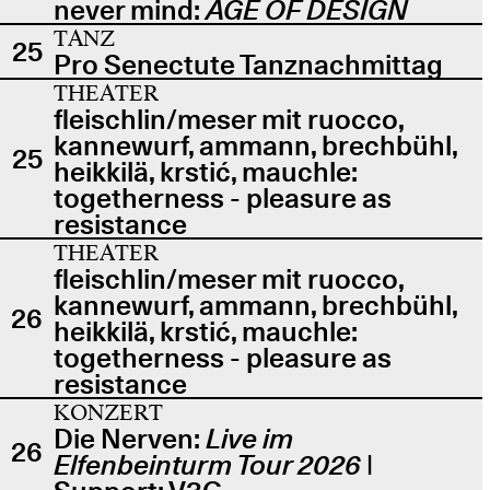
never mind:
AGE OF DESIGN
TANZ
25
Pro Senectute Tanznachmittag
THEATER
fleischlin/meser mit ruocco,
kannewurf, ammann, brechbühl,
25
heikkilä, krstić, mauchle:
togetherness - pleasure as
resistance
THEATER
fleischlin/meser mit ruocco,
kannewurf, ammann, brechbühl,
26
heikkilä, krstić, mauchle:
togetherness - pleasure as
resistance
KONZERT
Die Nerven:
Live im
26
Elfenbeinturm Tour 2026
|