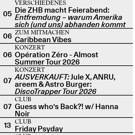
VERSCHIEDENES
Die ZHB macht Feierabend:
05
Entfremdung – warum Amerika
sich (und uns) abhanden kommt
ZUM MITMACHEN
06
Caribbean Vibes
KONZERT
06
Opération Zéro - Almost
Summer Tour 2026
KONZERT
AUSVERKAUFT:
Jule X, ANRU,
07
areem & Astro Burger:
DiscoTrapper Tour 2026
CLUB
07
Guess who's Back?! w/ Hanna
Noir
CLUB
13
Friday Psyday