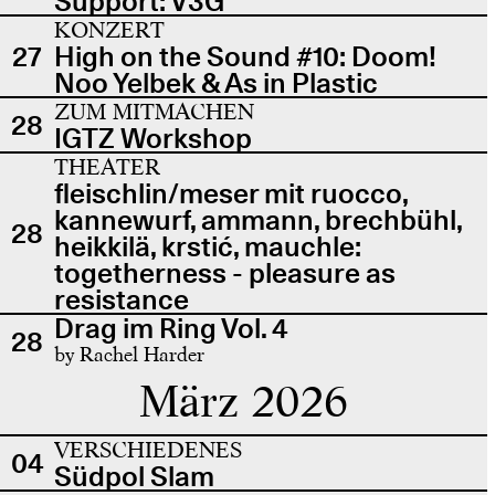
Support: V3G
KONZERT
27
High on the Sound #10: Doom!
Noo Yelbek & As in Plastic
ZUM MITMACHEN
28
IGTZ Workshop
THEATER
fleischlin/meser mit ruocco,
kannewurf, ammann, brechbühl,
28
heikkilä, krstić, mauchle:
togetherness - pleasure as
resistance
Drag im Ring Vol. 4
28
by Rachel Harder
März 2026
VERSCHIEDENES
04
Südpol Slam