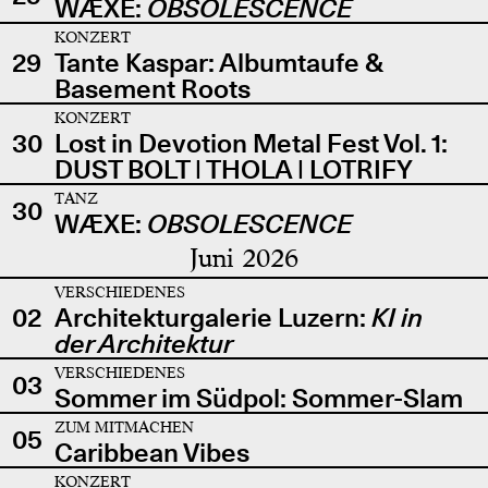
WÆXE:
OBSOLESCENCE
KONZERT
29
Tante Kaspar: Albumtaufe &
Basement Roots
KONZERT
30
Lost in Devotion Metal Fest Vol. 1:
DUST BOLT | THOLA | LOTRIFY
TANZ
30
WÆXE:
OBSOLESCENCE
Juni 2026
VERSCHIEDENES
02
Architekturgalerie Luzern:
KI in
der Architektur
VERSCHIEDENES
03
Sommer im Südpol: Sommer-Slam
ZUM MITMACHEN
05
Caribbean Vibes
KONZERT