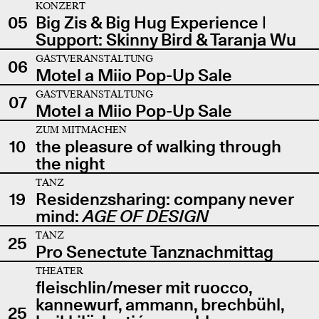
KONZERT
05
Big Zis & Big Hug Experience |
Support: Skinny Bird & Taranja Wu
GASTVERANSTALTUNG
06
Motel a Miio Pop-Up Sale
GASTVERANSTALTUNG
07
Motel a Miio Pop-Up Sale
ZUM MITMACHEN
10
the pleasure of walking through
the night
TANZ
19
Residenzsharing: company never
mind:
AGE OF DESIGN
TANZ
25
Pro Senectute Tanznachmittag
THEATER
fleischlin/meser mit ruocco,
kannewurf, ammann, brechbühl,
25