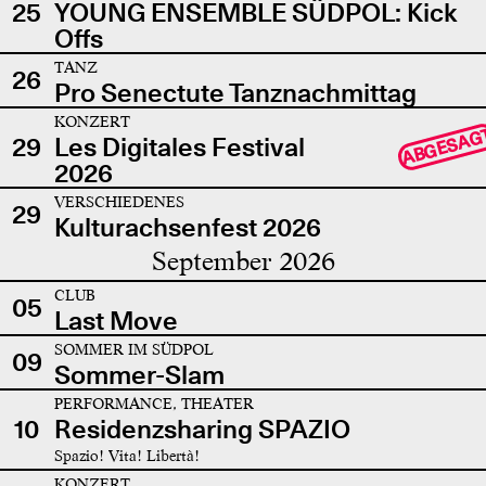
25
YOUNG ENSEMBLE SÜDPOL: Kick
Offs
TANZ
26
Pro Senectute Tanznachmittag
KONZERT
ABGESAG
29
Les Digitales Festival
2026
VERSCHIEDENES
29
Kulturachsenfest 2026
September 2026
CLUB
05
Last Move
SOMMER IM SÜDPOL
09
Sommer-Slam
PERFORMANCE, THEATER
10
Residenzsharing SPAZIO
Spazio! Vita! Libertà!
KONZERT