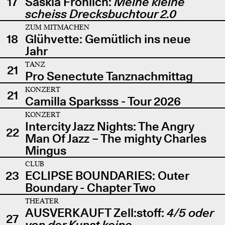
17
Saskia Fröhlich:
Meine kleine
scheiss Drecksbuchtour 2.0
ZUM MITMACHEN
18
Glühvette: Gemütlich ins neue
Jahr
TANZ
21
Pro Senectute Tanznachmittag
KONZERT
21
Camilla Sparksss - Tour 2026
KONZERT
Intercity Jazz Nights: The Angry
22
Man Of Jazz – The mighty Charles
Mingus
CLUB
23
ECLIPSE BOUNDARIES: Outer
Boundary - Chapter Two
THEATER
AUSVERKAUFT Zell:stoff:
4/5 oder
27
von der Kunst keine