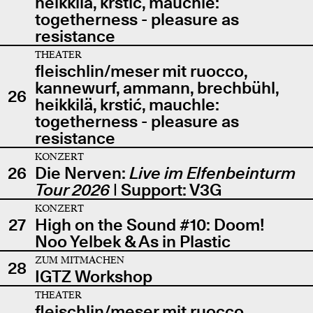
heikkilä, krstić, mauchle:
togetherness - pleasure as
resistance
THEATER
fleischlin/meser mit ruocco,
kannewurf, ammann, brechbühl,
26
heikkilä, krstić, mauchle:
togetherness - pleasure as
resistance
KONZERT
26
Die Nerven:
Live im Elfenbeinturm
Tour 2026
| Support: V3G
KONZERT
27
High on the Sound #10: Doom!
Noo Yelbek & As in Plastic
ZUM MITMACHEN
28
IGTZ Workshop
THEATER
fleischlin/meser mit ruocco,