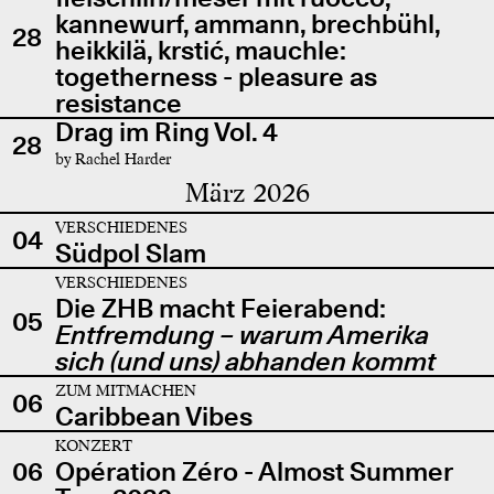
kannewurf, ammann, brechbühl,
28
heikkilä, krstić, mauchle:
togetherness - pleasure as
resistance
Drag im Ring Vol. 4
28
by Rachel Harder
März 2026
VERSCHIEDENES
04
Südpol Slam
VERSCHIEDENES
Die ZHB macht Feierabend:
05
Entfremdung – warum Amerika
sich (und uns) abhanden kommt
ZUM MITMACHEN
06
Caribbean Vibes
KONZERT
06
Opération Zéro - Almost Summer