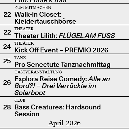
ZUM MITMACHEN
22
Walk-in Closet:
Kleidertauschbörse
THEATER
22
Theater Lilith:
FLÜGEL AM FUSS
THEATER
24
Kick Off Event – PREMIO 2026
TANZ
25
Pro Senectute Tanznachmittag
GASTVERANSTALTUNG
Explora Reise Comedy:
Alle an
26
Bord?! – Drei Verrückte im
Solarboot
CLUB
28
Bass Creatures: Hardsound
Session
April 2026