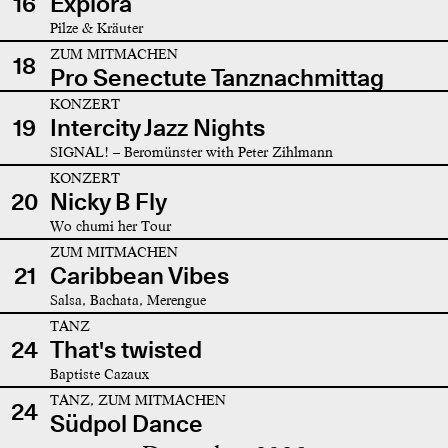
16
Explora
Pilze & Kräuter
ZUM MITMACHEN
18
Pro Senectute Tanznachmittag
KONZERT
19
Intercity Jazz Nights
SIGNAL! – Beromünster with Peter Zihlmann
KONZERT
20
Nicky B Fly
Wo chumi her Tour
ZUM MITMACHEN
21
Caribbean Vibes
Salsa, Bachata, Merengue
TANZ
24
That's twisted
Baptiste Cazaux
TANZ, ZUM MITMACHEN
24
Südpol Dance