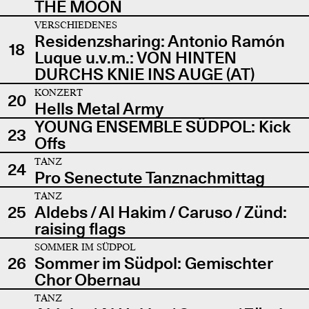
THE MOON
VERSCHIEDENES
Residenzsharing: Antonio Ramón
18
Luque u.v.m.: VON HINTEN
DURCHS KNIE INS AUGE (AT)
KONZERT
20
Hells Metal Army
YOUNG ENSEMBLE SÜDPOL: Kick
23
Offs
TANZ
24
Pro Senectute Tanznachmittag
TANZ
25
Aldebs / Al Hakim / Caruso / Zünd:
raising flags
SOMMER IM SÜDPOL
26
Sommer im Südpol: Gemischter
Chor Obernau
TANZ