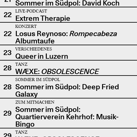
Sommer im Südpol: David Koch
LIVE-PODCAST
22
Extrem Therapie
KONZERT
22
Losus Reynoso:
Rompecabeza
Albumtaufe
VERSCHIEDENES
23
Queer in Luzern
TANZ
28
WÆXE:
OBSOLESCENCE
SOMMER IM SÜDPOL
28
Sommer im Südpol: Deep Fried
Galaxy
ZUM MITMACHEN
Sommer im Südpol:
29
Quartierverein Kehrhof: Musik-
Bingo
TANZ
29