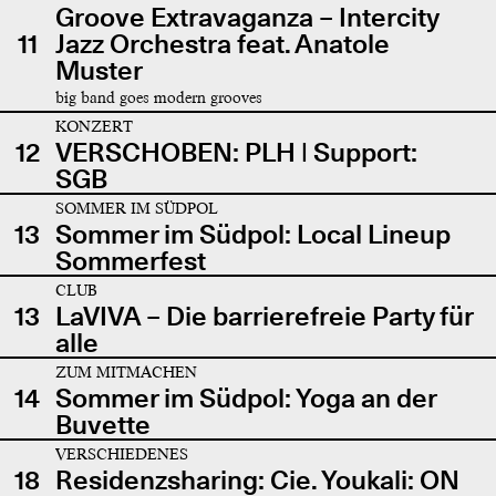
Groove Extravaganza – Intercity
11
Jazz Orchestra feat. Anatole
Muster
big band goes modern grooves
KONZERT
12
VERSCHOBEN: PLH | Support:
SGB
SOMMER IM SÜDPOL
13
Sommer im Südpol: Local Lineup
Sommerfest
CLUB
13
LaVIVA – Die barrierefreie Party für
alle
ZUM MITMACHEN
14
Sommer im Südpol: Yoga an der
Buvette
VERSCHIEDENES
18
Residenzsharing: Cie. Youkali: ON