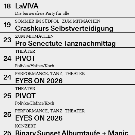
18
LaVIVA
Die barrierefreie Party für alle
SOMMER IM SÜDPOL, ZUM MITMACHEN
19
Crashkurs Selbstverteidigung
ZUM MITMACHEN
23
Pro Senectute Tanznachmittag
THEATER
24
PIVOT
Polivka/Hafner/Koch
PERFORMANCE, TANZ, THEATER
24
EYES ON 2026
THEATER
25
PIVOT
Polivka/Hafner/Koch
PERFORMANCE, TANZ, THEATER
25
EYES ON 2026
KONZERT
25
Binary Sunset Albumtaufe + Manic