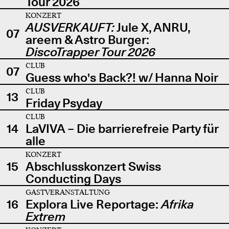
Tour 2026
KONZERT
AUSVERKAUFT:
Jule X, ANRU,
07
areem & Astro Burger:
DiscoTrapper Tour 2026
CLUB
07
Guess who's Back?! w/ Hanna Noir
CLUB
13
Friday Psyday
CLUB
14
LaVIVA – Die barrierefreie Party für
alle
KONZERT
15
Abschlusskonzert Swiss
Conducting Days
GASTVERANSTALTUNG
16
Explora Live Reportage:
Afrika
Extrem