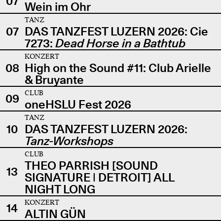
07
Wein im Ohr
TANZ
07
DAS TANZFEST LUZERN 2026: Cie
7273:
Dead Horse in a Bathtub
KONZERT
08
High on the Sound #11: Club Arielle
& Bruyante
CLUB
09
oneHSLU Fest 2026
TANZ
10
DAS TANZFEST LUZERN 2026:
Tanz-Workshops
CLUB
THEO PARRISH [SOUND
13
SIGNATURE | DETROIT] ALL
NIGHT LONG
KONZERT
14
ALTIN GÜN