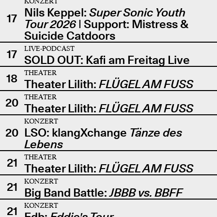
KONZERT
Nils Keppel:
Super Sonic Youth
17
Tour 2026
| Support: Mistress &
Suicide Catdoors
LIVE-PODCAST
17
SOLD OUT: Kafi am Freitag Live
THEATER
18
Theater Lilith:
FLÜGEL AM FUSS
THEATER
20
Theater Lilith:
FLÜGEL AM FUSS
KONZERT
20
LSO: klangXchange
Tänze des
Lebens
THEATER
21
Theater Lilith:
FLÜGEL AM FUSS
KONZERT
21
Big Band Battle:
JBBB vs. BBFF
KONZERT
21
Edb:
Eddie's Tour