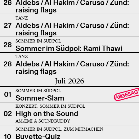
26
Aldebs / Al Hakim / Caruso / Zünd:
raising flags
TANZ
27
Aldebs / Al Hakim / Caruso / Zünd:
raising flags
SOMMER IM SÜDPOL
28
Sommer im Südpol: Rami Thawi
TANZ
28
Aldebs / Al Hakim / Caruso / Zünd:
raising flags
Juli 2026
SOMMER IM SÜDPOL
ABGESAG
01
Sommer-Slam
KONZERT, SOMMER IM SÜDPOL
02
High on the Sound
AMÆMI & SOUNDBUDDY
SOMMER IM SÜDPOL, ZUM MITMACHEN
10
Buvette-Quiz