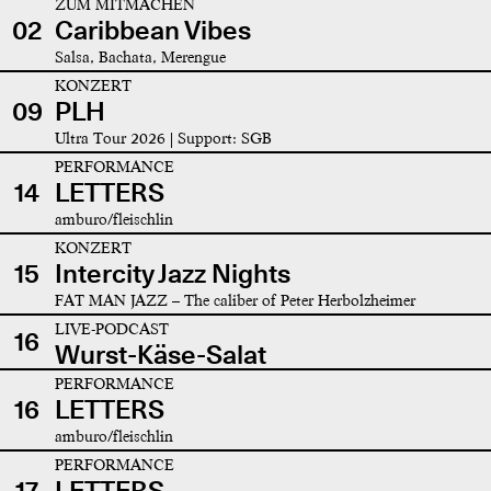
ZUM MITMACHEN
02
Caribbean Vibes
Salsa, Bachata, Merengue
KONZERT
09
PLH
Ultra Tour 2026 | Support: SGB
PERFORMANCE
14
LETTERS
amburo/fleischlin
KONZERT
15
Intercity Jazz Nights
FAT MAN JAZZ – The caliber of Peter Herbolzheimer
LIVE-PODCAST
16
Wurst-Käse-Salat
PERFORMANCE
16
LETTERS
amburo/fleischlin
PERFORMANCE
17
LETTERS