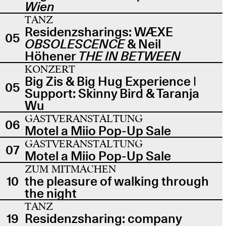
Wien
TANZ
Residenzsharings: WÆXE
05
OBSOLESCENCE
& Neil
Höhener
THE IN BETWEEN
KONZERT
Big Zis & Big Hug Experience |
05
Support: Skinny Bird & Taranja
Wu
GASTVERANSTALTUNG
06
Motel a Miio Pop-Up Sale
GASTVERANSTALTUNG
07
Motel a Miio Pop-Up Sale
ZUM MITMACHEN
10
the pleasure of walking through
the night
TANZ
19
Residenzsharing: company