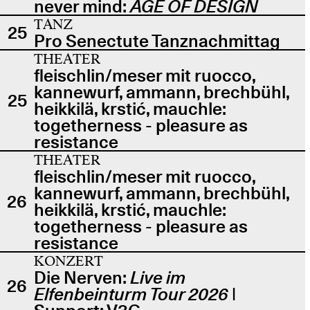
never mind:
AGE OF DESIGN
TANZ
25
Pro Senectute Tanznachmittag
THEATER
fleischlin/meser mit ruocco,
kannewurf, ammann, brechbühl,
25
heikkilä, krstić, mauchle:
togetherness - pleasure as
resistance
THEATER
fleischlin/meser mit ruocco,
kannewurf, ammann, brechbühl,
26
heikkilä, krstić, mauchle:
togetherness - pleasure as
resistance
KONZERT
Die Nerven:
Live im
26
Elfenbeinturm Tour 2026
|