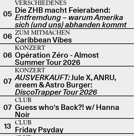
VERSCHIEDENES
Die ZHB macht Feierabend:
05
Entfremdung – warum Amerika
sich (und uns) abhanden kommt
ZUM MITMACHEN
06
Caribbean Vibes
KONZERT
06
Opération Zéro - Almost
Summer Tour 2026
KONZERT
AUSVERKAUFT:
Jule X, ANRU,
07
areem & Astro Burger:
DiscoTrapper Tour 2026
CLUB
07
Guess who's Back?! w/ Hanna
Noir
CLUB
13
Friday Psyday