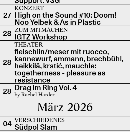
Support: V3G
KONZERT
27
High on the Sound #10: Doom!
Noo Yelbek & As in Plastic
ZUM MITMACHEN
28
IGTZ Workshop
THEATER
fleischlin/meser mit ruocco,
kannewurf, ammann, brechbühl,
28
heikkilä, krstić, mauchle:
togetherness - pleasure as
resistance
Drag im Ring Vol. 4
28
by Rachel Harder
März 2026
VERSCHIEDENES
04
Südpol Slam