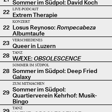
Sommer im Südpol: David Koch
LIVE-PODCAST
22
Extrem Therapie
KONZERT
22
Losus Reynoso:
Rompecabeza
Albumtaufe
VERSCHIEDENES
23
Queer in Luzern
TANZ
28
WÆXE:
OBSOLESCENCE
SOMMER IM SÜDPOL
28
Sommer im Südpol: Deep Fried
Galaxy
ZUM MITMACHEN
Sommer im Südpol:
29
Quartierverein Kehrhof: Musik-
Bingo
TANZ
29