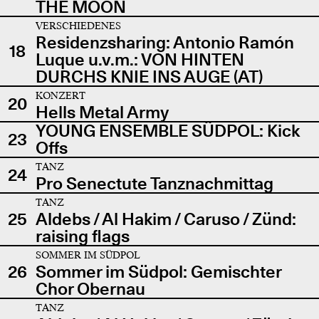
THE MOON
VERSCHIEDENES
Residenzsharing: Antonio Ramón
18
Luque u.v.m.: VON HINTEN
DURCHS KNIE INS AUGE (AT)
KONZERT
20
Hells Metal Army
YOUNG ENSEMBLE SÜDPOL: Kick
23
Offs
TANZ
24
Pro Senectute Tanznachmittag
TANZ
25
Aldebs / Al Hakim / Caruso / Zünd:
raising flags
SOMMER IM SÜDPOL
26
Sommer im Südpol: Gemischter
Chor Obernau
TANZ