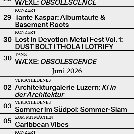
WÆXE:
OBSOLESCENCE
KONZERT
29
Tante Kaspar: Albumtaufe &
Basement Roots
KONZERT
30
Lost in Devotion Metal Fest Vol. 1:
DUST BOLT | THOLA | LOTRIFY
TANZ
30
WÆXE:
OBSOLESCENCE
Juni 2026
VERSCHIEDENES
02
Architekturgalerie Luzern:
KI in
der Architektur
VERSCHIEDENES
03
Sommer im Südpol: Sommer-Slam
ZUM MITMACHEN
05
Caribbean Vibes
KONZERT