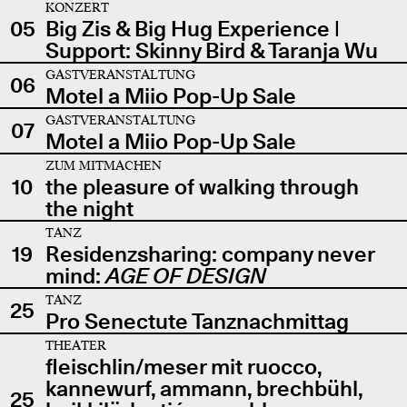
KONZERT
05
Big Zis & Big Hug Experience |
Support: Skinny Bird & Taranja Wu
GASTVERANSTALTUNG
06
Motel a Miio Pop-Up Sale
GASTVERANSTALTUNG
07
Motel a Miio Pop-Up Sale
ZUM MITMACHEN
10
the pleasure of walking through
the night
TANZ
19
Residenzsharing: company never
mind:
AGE OF DESIGN
TANZ
25
Pro Senectute Tanznachmittag
THEATER
fleischlin/meser mit ruocco,
kannewurf, ammann, brechbühl,
25