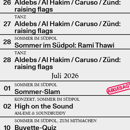
26
Aldebs / Al Hakim / Caruso / Zünd:
raising flags
TANZ
27
Aldebs / Al Hakim / Caruso / Zünd:
raising flags
SOMMER IM SÜDPOL
28
Sommer im Südpol: Rami Thawi
TANZ
28
Aldebs / Al Hakim / Caruso / Zünd:
raising flags
Juli 2026
SOMMER IM SÜDPOL
ABGESAG
01
Sommer-Slam
KONZERT, SOMMER IM SÜDPOL
02
High on the Sound
AMÆMI & SOUNDBUDDY
SOMMER IM SÜDPOL, ZUM MITMACHEN
10
Buvette-Quiz