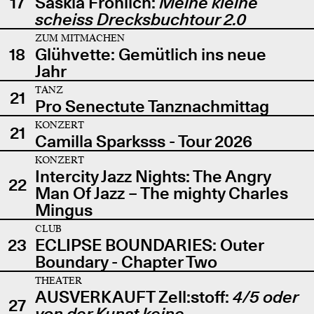
17
Saskia Fröhlich:
Meine kleine
scheiss Drecksbuchtour 2.0
ZUM MITMACHEN
18
Glühvette: Gemütlich ins neue
Jahr
TANZ
21
Pro Senectute Tanznachmittag
KONZERT
21
Camilla Sparksss - Tour 2026
KONZERT
Intercity Jazz Nights: The Angry
22
Man Of Jazz – The mighty Charles
Mingus
CLUB
23
ECLIPSE BOUNDARIES: Outer
Boundary - Chapter Two
THEATER
AUSVERKAUFT Zell:stoff:
4/5 oder
27
von der Kunst keine