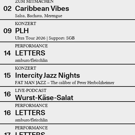
ZUM MITMACHEN
02
Caribbean Vibes
Salsa, Bachata, Merengue
KONZERT
09
PLH
Ultra Tour 2026 | Support: SGB
PERFORMANCE
14
LETTERS
amburo/fleischlin
KONZERT
15
Intercity Jazz Nights
FAT MAN JAZZ – The caliber of Peter Herbolzheimer
LIVE-PODCAST
16
Wurst-Käse-Salat
PERFORMANCE
16
LETTERS
amburo/fleischlin
PERFORMANCE
17
LETTERS