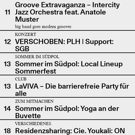
Groove Extravaganza – Intercity
11
Jazz Orchestra feat. Anatole
Muster
big band goes modern grooves
KONZERT
12
VERSCHOBEN: PLH | Support:
SGB
SOMMER IM SÜDPOL
13
Sommer im Südpol: Local Lineup
Sommerfest
CLUB
13
LaVIVA – Die barrierefreie Party für
alle
ZUM MITMACHEN
14
Sommer im Südpol: Yoga an der
Buvette
VERSCHIEDENES
18
Residenzsharing: Cie. Youkali: ON