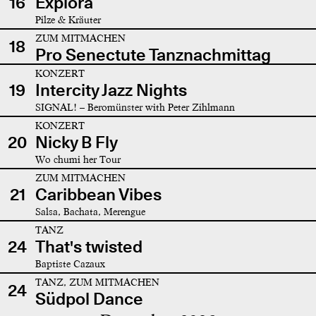
16
Explora
Pilze & Kräuter
ZUM MITMACHEN
18
Pro Senectute Tanznachmittag
KONZERT
19
Intercity Jazz Nights
SIGNAL! – Beromünster with Peter Zihlmann
KONZERT
20
Nicky B Fly
Wo chumi her Tour
ZUM MITMACHEN
21
Caribbean Vibes
Salsa, Bachata, Merengue
TANZ
24
That's twisted
Baptiste Cazaux
TANZ, ZUM MITMACHEN
24
Südpol Dance