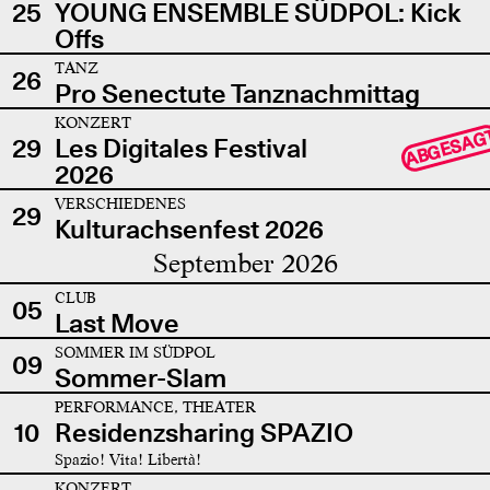
25
YOUNG ENSEMBLE SÜDPOL: Kick
Offs
TANZ
26
Pro Senectute Tanznachmittag
KONZERT
ABGESAG
29
Les Digitales Festival
2026
VERSCHIEDENES
29
Kulturachsenfest 2026
September 2026
CLUB
05
Last Move
SOMMER IM SÜDPOL
09
Sommer-Slam
PERFORMANCE, THEATER
10
Residenzsharing SPAZIO
Spazio! Vita! Libertà!
KONZERT