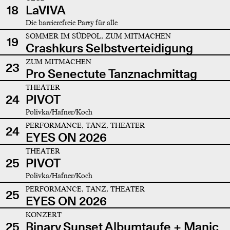
18
LaVIVA
Die barrierefreie Party für alle
SOMMER IM SÜDPOL, ZUM MITMACHEN
19
Crashkurs Selbstverteidigung
ZUM MITMACHEN
23
Pro Senectute Tanznachmittag
THEATER
24
PIVOT
Polivka/Hafner/Koch
PERFORMANCE, TANZ, THEATER
24
EYES ON 2026
THEATER
25
PIVOT
Polivka/Hafner/Koch
PERFORMANCE, TANZ, THEATER
25
EYES ON 2026
KONZERT
25
Binary Sunset Albumtaufe + Manic