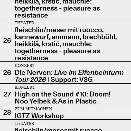
heikkilä, krstić, mauchle:
togetherness - pleasure as
resistance
THEATER
fleischlin/meser mit ruocco,
kannewurf, ammann, brechbühl,
26
heikkilä, krstić, mauchle:
togetherness - pleasure as
resistance
KONZERT
26
Die Nerven:
Live im Elfenbeinturm
Tour 2026
| Support: V3G
KONZERT
27
High on the Sound #10: Doom!
Noo Yelbek & As in Plastic
ZUM MITMACHEN
28
IGTZ Workshop
THEATER
fleischlin/meser mit ruocco,