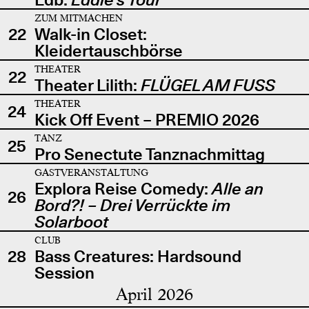
ZUM MITMACHEN
22
Walk-in Closet:
Kleidertauschbörse
THEATER
22
Theater Lilith:
FLÜGEL AM FUSS
THEATER
24
Kick Off Event – PREMIO 2026
TANZ
25
Pro Senectute Tanznachmittag
GASTVERANSTALTUNG
Explora Reise Comedy:
Alle an
26
Bord?! – Drei Verrückte im
Solarboot
CLUB
28
Bass Creatures: Hardsound
Session
April 2026