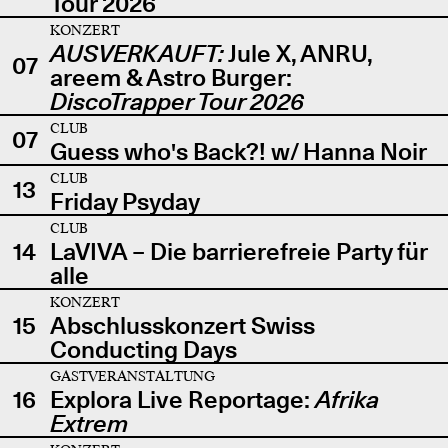
Tour 2026
KONZERT
AUSVERKAUFT:
Jule X, ANRU,
07
areem & Astro Burger:
DiscoTrapper Tour 2026
CLUB
07
Guess who's Back?! w/ Hanna Noir
CLUB
13
Friday Psyday
CLUB
14
LaVIVA – Die barrierefreie Party für
alle
KONZERT
15
Abschlusskonzert Swiss
Conducting Days
GASTVERANSTALTUNG
16
Explora Live Reportage:
Afrika
Extrem