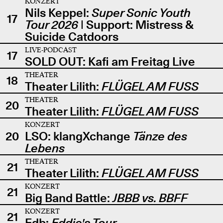
KONZERT
Nils Keppel:
Super Sonic Youth
17
Tour 2026
| Support: Mistress &
Suicide Catdoors
LIVE-PODCAST
17
SOLD OUT: Kafi am Freitag Live
THEATER
18
Theater Lilith:
FLÜGEL AM FUSS
THEATER
20
Theater Lilith:
FLÜGEL AM FUSS
KONZERT
20
LSO: klangXchange
Tänze des
Lebens
THEATER
21
Theater Lilith:
FLÜGEL AM FUSS
KONZERT
21
Big Band Battle:
JBBB vs. BBFF
KONZERT
21
Edb:
Eddie's Tour