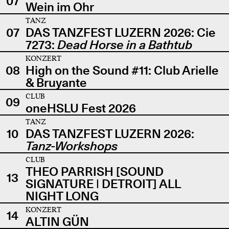
07
Wein im Ohr
TANZ
07
DAS TANZFEST LUZERN 2026: Cie
7273:
Dead Horse in a Bathtub
KONZERT
08
High on the Sound #11: Club Arielle
& Bruyante
CLUB
09
oneHSLU Fest 2026
TANZ
10
DAS TANZFEST LUZERN 2026:
Tanz-Workshops
CLUB
THEO PARRISH [SOUND
13
SIGNATURE | DETROIT] ALL
NIGHT LONG
KONZERT
14
ALTIN GÜN