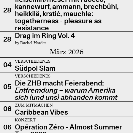
kannewurf, ammann, brechbühl,
28
heikkilä, krstić, mauchle:
togetherness - pleasure as
resistance
Drag im Ring Vol. 4
28
by Rachel Harder
März 2026
VERSCHIEDENES
04
Südpol Slam
VERSCHIEDENES
Die ZHB macht Feierabend:
05
Entfremdung – warum Amerika
sich (und uns) abhanden kommt
ZUM MITMACHEN
06
Caribbean Vibes
KONZERT
06
Opération Zéro - Almost Summer