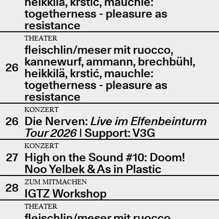
heikkilä, krstić, mauchle:
togetherness - pleasure as
resistance
THEATER
fleischlin/meser mit ruocco,
kannewurf, ammann, brechbühl,
26
heikkilä, krstić, mauchle:
togetherness - pleasure as
resistance
KONZERT
26
Die Nerven:
Live im Elfenbeinturm
Tour 2026
| Support: V3G
KONZERT
27
High on the Sound #10: Doom!
Noo Yelbek & As in Plastic
ZUM MITMACHEN
28
IGTZ Workshop
THEATER
fleischlin/meser mit ruocco,