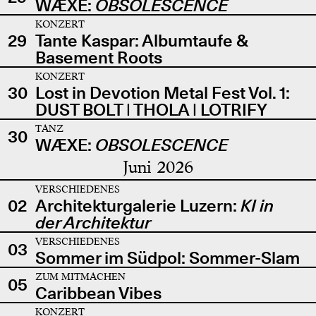
WÆXE:
OBSOLESCENCE
KONZERT
29
Tante Kaspar: Albumtaufe &
Basement Roots
KONZERT
30
Lost in Devotion Metal Fest Vol. 1:
DUST BOLT | THOLA | LOTRIFY
TANZ
30
WÆXE:
OBSOLESCENCE
Juni 2026
VERSCHIEDENES
02
Architekturgalerie Luzern:
KI in
der Architektur
VERSCHIEDENES
03
Sommer im Südpol: Sommer-Slam
ZUM MITMACHEN
05
Caribbean Vibes
KONZERT