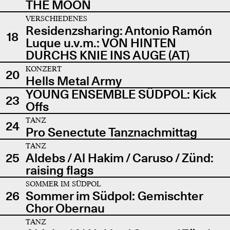
THE MOON
VERSCHIEDENES
Residenzsharing: Antonio Ramón
18
Luque u.v.m.: VON HINTEN
DURCHS KNIE INS AUGE (AT)
KONZERT
20
Hells Metal Army
YOUNG ENSEMBLE SÜDPOL: Kick
23
Offs
TANZ
24
Pro Senectute Tanznachmittag
TANZ
25
Aldebs / Al Hakim / Caruso / Zünd:
raising flags
SOMMER IM SÜDPOL
26
Sommer im Südpol: Gemischter
Chor Obernau
TANZ