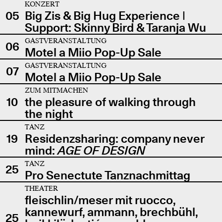
KONZERT
05
Big Zis & Big Hug Experience |
Support: Skinny Bird & Taranja Wu
GASTVERANSTALTUNG
06
Motel a Miio Pop-Up Sale
GASTVERANSTALTUNG
07
Motel a Miio Pop-Up Sale
ZUM MITMACHEN
10
the pleasure of walking through
the night
TANZ
19
Residenzsharing: company never
mind:
AGE OF DESIGN
TANZ
25
Pro Senectute Tanznachmittag
THEATER
fleischlin/meser mit ruocco,
kannewurf, ammann, brechbühl,
25