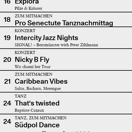
16
Explora
Pilze & Kräuter
ZUM MITMACHEN
18
Pro Senectute Tanznachmittag
KONZERT
19
Intercity Jazz Nights
SIGNAL! – Beromünster with Peter Zihlmann
KONZERT
20
Nicky B Fly
Wo chumi her Tour
ZUM MITMACHEN
21
Caribbean Vibes
Salsa, Bachata, Merengue
TANZ
24
That's twisted
Baptiste Cazaux
TANZ, ZUM MITMACHEN
24
Südpol Dance