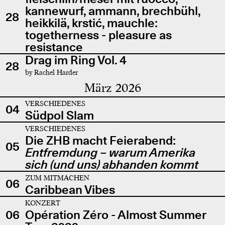
kannewurf, ammann, brechbühl,
28
heikkilä, krstić, mauchle:
togetherness - pleasure as
resistance
Drag im Ring Vol. 4
28
by Rachel Harder
März 2026
VERSCHIEDENES
04
Südpol Slam
VERSCHIEDENES
Die ZHB macht Feierabend:
05
Entfremdung – warum Amerika
sich (und uns) abhanden kommt
ZUM MITMACHEN
06
Caribbean Vibes
KONZERT
06
Opération Zéro - Almost Summer