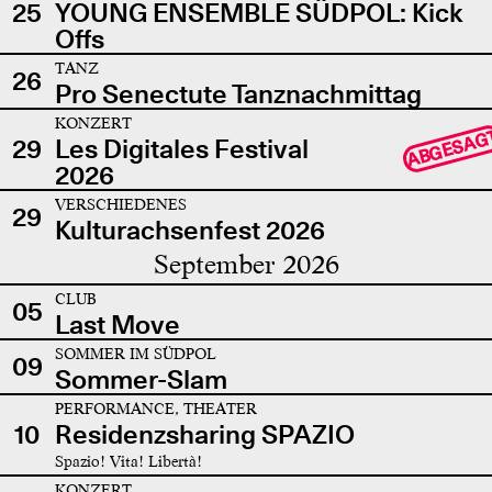
25
YOUNG ENSEMBLE SÜDPOL: Kick
Offs
TANZ
26
Pro Senectute Tanznachmittag
KONZERT
ABGESAG
29
Les Digitales Festival
2026
VERSCHIEDENES
29
Kulturachsenfest 2026
September 2026
CLUB
05
Last Move
SOMMER IM SÜDPOL
09
Sommer-Slam
PERFORMANCE, THEATER
10
Residenzsharing SPAZIO
Spazio! Vita! Libertà!
KONZERT