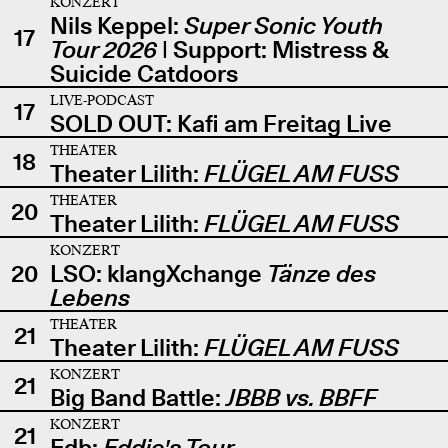
KONZERT
Nils Keppel:
Super Sonic Youth
17
Tour 2026
| Support: Mistress &
Suicide Catdoors
LIVE-PODCAST
17
SOLD OUT: Kafi am Freitag Live
THEATER
18
Theater Lilith:
FLÜGEL AM FUSS
THEATER
20
Theater Lilith:
FLÜGEL AM FUSS
KONZERT
20
LSO: klangXchange
Tänze des
Lebens
THEATER
21
Theater Lilith:
FLÜGEL AM FUSS
KONZERT
21
Big Band Battle:
JBBB vs. BBFF
KONZERT
21
Edb:
Eddie's Tour