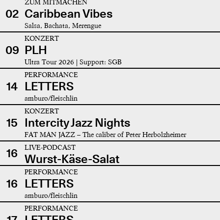
ZUM MITMACHEN
02
Caribbean Vibes
Salsa, Bachata, Merengue
KONZERT
09
PLH
Ultra Tour 2026 | Support: SGB
PERFORMANCE
14
LETTERS
amburo/fleischlin
KONZERT
15
Intercity Jazz Nights
FAT MAN JAZZ – The caliber of Peter Herbolzheimer
LIVE-PODCAST
16
Wurst-Käse-Salat
PERFORMANCE
16
LETTERS
amburo/fleischlin
PERFORMANCE
17
LETTERS