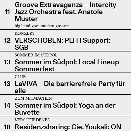
Groove Extravaganza – Intercity
11
Jazz Orchestra feat. Anatole
Muster
big band goes modern grooves
KONZERT
12
VERSCHOBEN: PLH | Support:
SGB
SOMMER IM SÜDPOL
13
Sommer im Südpol: Local Lineup
Sommerfest
CLUB
13
LaVIVA – Die barrierefreie Party für
alle
ZUM MITMACHEN
14
Sommer im Südpol: Yoga an der
Buvette
VERSCHIEDENES
18
Residenzsharing: Cie. Youkali: ON