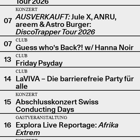
Tour 2026
KONZERT
AUSVERKAUFT:
Jule X, ANRU,
07
areem & Astro Burger:
DiscoTrapper Tour 2026
CLUB
07
Guess who's Back?! w/ Hanna Noir
CLUB
13
Friday Psyday
CLUB
14
LaVIVA – Die barrierefreie Party für
alle
KONZERT
15
Abschlusskonzert Swiss
Conducting Days
GASTVERANSTALTUNG
16
Explora Live Reportage:
Afrika
Extrem