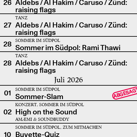
26
Aldebs / Al Hakim / Caruso / Zünd:
raising flags
TANZ
27
Aldebs / Al Hakim / Caruso / Zünd:
raising flags
SOMMER IM SÜDPOL
28
Sommer im Südpol: Rami Thawi
TANZ
28
Aldebs / Al Hakim / Caruso / Zünd:
raising flags
Juli 2026
SOMMER IM SÜDPOL
ABGESAG
01
Sommer-Slam
KONZERT, SOMMER IM SÜDPOL
02
High on the Sound
AMÆMI & SOUNDBUDDY
SOMMER IM SÜDPOL, ZUM MITMACHEN
10
Buvette-Quiz