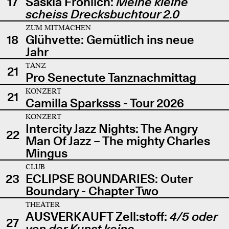
17
Saskia Fröhlich:
Meine kleine
scheiss Drecksbuchtour 2.0
ZUM MITMACHEN
18
Glühvette: Gemütlich ins neue
Jahr
TANZ
21
Pro Senectute Tanznachmittag
KONZERT
21
Camilla Sparksss - Tour 2026
KONZERT
Intercity Jazz Nights: The Angry
22
Man Of Jazz – The mighty Charles
Mingus
CLUB
23
ECLIPSE BOUNDARIES: Outer
Boundary - Chapter Two
THEATER
AUSVERKAUFT Zell:stoff:
4/5 oder
27
von der Kunst keine