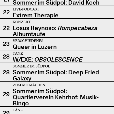
Sommer im Südpol: David Koch
LIVE-PODCAST
22
Extrem Therapie
KONZERT
22
Losus Reynoso:
Rompecabeza
Albumtaufe
VERSCHIEDENES
23
Queer in Luzern
TANZ
28
WÆXE:
OBSOLESCENCE
SOMMER IM SÜDPOL
28
Sommer im Südpol: Deep Fried
Galaxy
ZUM MITMACHEN
Sommer im Südpol:
29
Quartierverein Kehrhof: Musik-
Bingo
TANZ
29