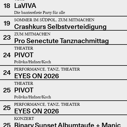
18
LaVIVA
Die barrierefreie Party für alle
SOMMER IM SÜDPOL, ZUM MITMACHEN
19
Crashkurs Selbstverteidigung
ZUM MITMACHEN
23
Pro Senectute Tanznachmittag
THEATER
24
PIVOT
Polivka/Hafner/Koch
PERFORMANCE, TANZ, THEATER
24
EYES ON 2026
THEATER
25
PIVOT
Polivka/Hafner/Koch
PERFORMANCE, TANZ, THEATER
25
EYES ON 2026
KONZERT
25
Binary Sunset Albumtaufe + Manic