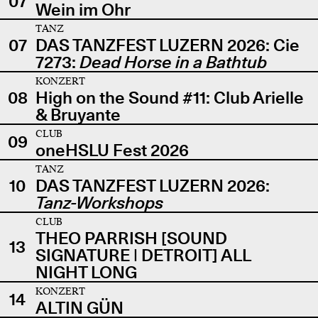
07
Wein im Ohr
TANZ
07
DAS TANZFEST LUZERN 2026: Cie
7273:
Dead Horse in a Bathtub
KONZERT
08
High on the Sound #11: Club Arielle
& Bruyante
CLUB
09
oneHSLU Fest 2026
TANZ
10
DAS TANZFEST LUZERN 2026:
Tanz-Workshops
CLUB
THEO PARRISH [SOUND
13
SIGNATURE | DETROIT] ALL
NIGHT LONG
KONZERT
14
ALTIN GÜN