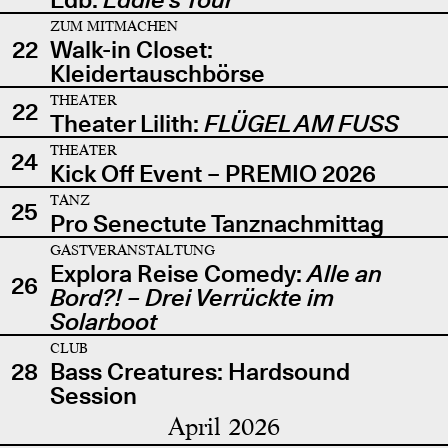
ZUM MITMACHEN
22
Walk-in Closet:
Kleidertauschbörse
THEATER
22
Theater Lilith:
FLÜGEL AM FUSS
THEATER
24
Kick Off Event – PREMIO 2026
TANZ
25
Pro Senectute Tanznachmittag
GASTVERANSTALTUNG
Explora Reise Comedy:
Alle an
26
Bord?! – Drei Verrückte im
Solarboot
CLUB
28
Bass Creatures: Hardsound
Session
April 2026