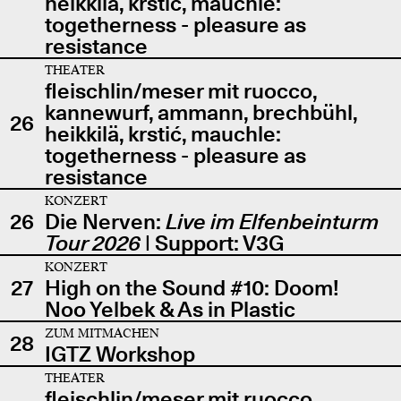
heikkilä, krstić, mauchle:
togetherness - pleasure as
resistance
THEATER
fleischlin/meser mit ruocco,
kannewurf, ammann, brechbühl,
26
heikkilä, krstić, mauchle:
togetherness - pleasure as
resistance
KONZERT
26
Die Nerven:
Live im Elfenbeinturm
Tour 2026
| Support: V3G
KONZERT
27
High on the Sound #10: Doom!
Noo Yelbek & As in Plastic
ZUM MITMACHEN
28
IGTZ Workshop
THEATER
fleischlin/meser mit ruocco,