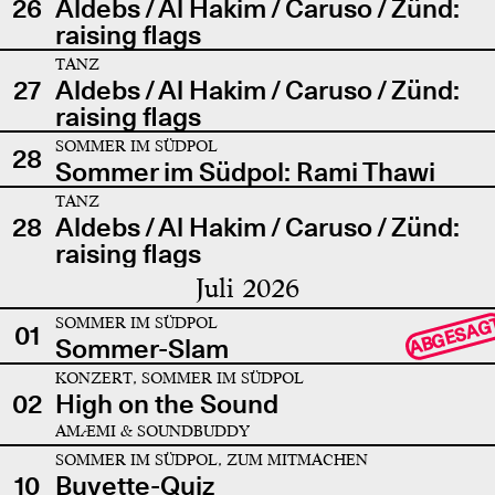
26
Aldebs / Al Hakim / Caruso / Zünd:
raising flags
TANZ
27
Aldebs / Al Hakim / Caruso / Zünd:
raising flags
SOMMER IM SÜDPOL
28
Sommer im Südpol: Rami Thawi
TANZ
28
Aldebs / Al Hakim / Caruso / Zünd:
raising flags
Juli 2026
SOMMER IM SÜDPOL
ABGESAG
01
Sommer-Slam
KONZERT, SOMMER IM SÜDPOL
02
High on the Sound
AMÆMI & SOUNDBUDDY
SOMMER IM SÜDPOL, ZUM MITMACHEN
10
Buvette-Quiz