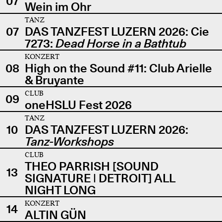
07
Wein im Ohr
TANZ
07
DAS TANZFEST LUZERN 2026: Cie
7273:
Dead Horse in a Bathtub
KONZERT
08
High on the Sound #11: Club Arielle
& Bruyante
CLUB
09
oneHSLU Fest 2026
TANZ
10
DAS TANZFEST LUZERN 2026:
Tanz-Workshops
CLUB
THEO PARRISH [SOUND
13
SIGNATURE | DETROIT] ALL
NIGHT LONG
KONZERT
14
ALTIN GÜN