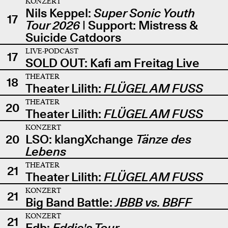
KONZERT
Nils Keppel:
Super Sonic Youth
17
Tour 2026
| Support: Mistress &
Suicide Catdoors
LIVE-PODCAST
17
SOLD OUT: Kafi am Freitag Live
THEATER
18
Theater Lilith:
FLÜGEL AM FUSS
THEATER
20
Theater Lilith:
FLÜGEL AM FUSS
KONZERT
20
LSO: klangXchange
Tänze des
Lebens
THEATER
21
Theater Lilith:
FLÜGEL AM FUSS
KONZERT
21
Big Band Battle:
JBBB vs. BBFF
KONZERT
21
Edb:
Eddie's Tour