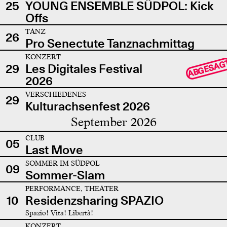
25
YOUNG ENSEMBLE SÜDPOL: Kick
Offs
TANZ
26
Pro Senectute Tanznachmittag
KONZERT
ABGESAG
29
Les Digitales Festival
2026
VERSCHIEDENES
29
Kulturachsenfest 2026
September 2026
CLUB
05
Last Move
SOMMER IM SÜDPOL
09
Sommer-Slam
PERFORMANCE, THEATER
10
Residenzsharing SPAZIO
Spazio! Vita! Libertà!
KONZERT