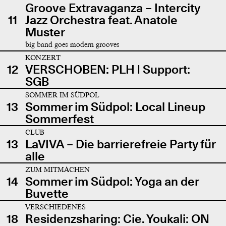
Groove Extravaganza – Intercity
11
Jazz Orchestra feat. Anatole
Muster
big band goes modern grooves
KONZERT
12
VERSCHOBEN: PLH | Support:
SGB
SOMMER IM SÜDPOL
13
Sommer im Südpol: Local Lineup
Sommerfest
CLUB
13
LaVIVA – Die barrierefreie Party für
alle
ZUM MITMACHEN
14
Sommer im Südpol: Yoga an der
Buvette
VERSCHIEDENES
18
Residenzsharing: Cie. Youkali: ON