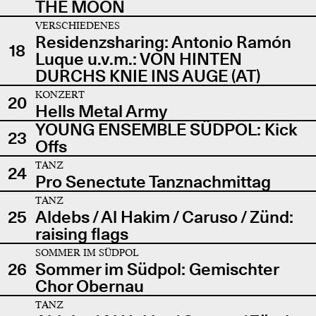
THE MOON
VERSCHIEDENES
Residenzsharing: Antonio Ramón
18
Luque u.v.m.: VON HINTEN
DURCHS KNIE INS AUGE (AT)
KONZERT
20
Hells Metal Army
YOUNG ENSEMBLE SÜDPOL: Kick
23
Offs
TANZ
24
Pro Senectute Tanznachmittag
TANZ
25
Aldebs / Al Hakim / Caruso / Zünd:
raising flags
SOMMER IM SÜDPOL
26
Sommer im Südpol: Gemischter
Chor Obernau
TANZ