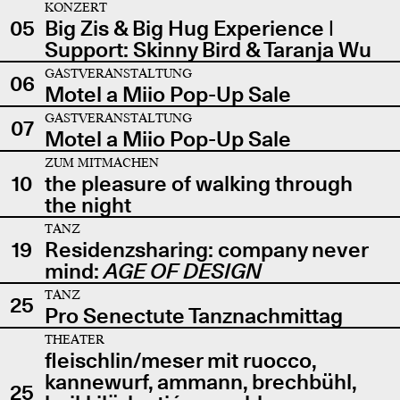
KONZERT
05
Big Zis & Big Hug Experience |
Support: Skinny Bird & Taranja Wu
GASTVERANSTALTUNG
06
Motel a Miio Pop-Up Sale
GASTVERANSTALTUNG
07
Motel a Miio Pop-Up Sale
ZUM MITMACHEN
10
the pleasure of walking through
the night
TANZ
19
Residenzsharing: company never
mind:
AGE OF DESIGN
TANZ
25
Pro Senectute Tanznachmittag
THEATER
fleischlin/meser mit ruocco,
kannewurf, ammann, brechbühl,
25