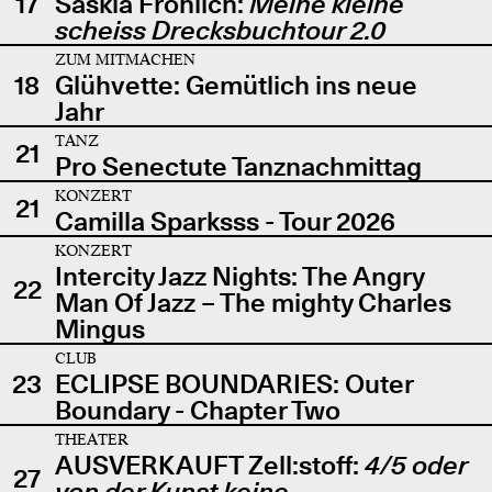
17
Saskia Fröhlich:
Meine kleine
scheiss Drecksbuchtour 2.0
ZUM MITMACHEN
18
Glühvette: Gemütlich ins neue
Jahr
TANZ
21
Pro Senectute Tanznachmittag
KONZERT
21
Camilla Sparksss - Tour 2026
KONZERT
Intercity Jazz Nights: The Angry
22
Man Of Jazz – The mighty Charles
Mingus
CLUB
23
ECLIPSE BOUNDARIES: Outer
Boundary - Chapter Two
THEATER
AUSVERKAUFT Zell:stoff:
4/5 oder
27
von der Kunst keine