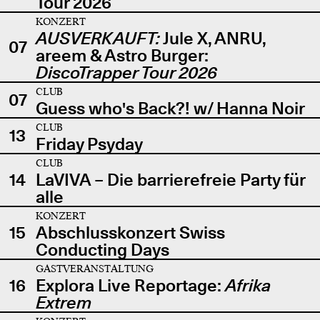
Tour 2026
KONZERT
AUSVERKAUFT:
Jule X, ANRU,
07
areem & Astro Burger:
DiscoTrapper Tour 2026
CLUB
07
Guess who's Back?! w/ Hanna Noir
CLUB
13
Friday Psyday
CLUB
14
LaVIVA – Die barrierefreie Party für
alle
KONZERT
15
Abschlusskonzert Swiss
Conducting Days
GASTVERANSTALTUNG
16
Explora Live Reportage:
Afrika
Extrem