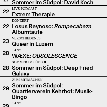
Sommer im Südpol: David Koch
LIVE-PODCAST
22
Extrem Therapie
KONZERT
22
Losus Reynoso:
Rompecabeza
Albumtaufe
VERSCHIEDENES
23
Queer in Luzern
TANZ
28
WÆXE:
OBSOLESCENCE
SOMMER IM SÜDPOL
28
Sommer im Südpol: Deep Fried
Galaxy
ZUM MITMACHEN
Sommer im Südpol:
29
Quartierverein Kehrhof: Musik-
Bingo
TANZ
29