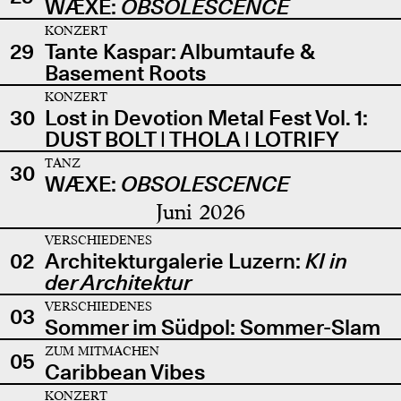
WÆXE:
OBSOLESCENCE
KONZERT
29
Tante Kaspar: Albumtaufe &
Basement Roots
KONZERT
30
Lost in Devotion Metal Fest Vol. 1:
DUST BOLT | THOLA | LOTRIFY
TANZ
30
WÆXE:
OBSOLESCENCE
Juni 2026
VERSCHIEDENES
02
Architekturgalerie Luzern:
KI in
der Architektur
VERSCHIEDENES
03
Sommer im Südpol: Sommer-Slam
ZUM MITMACHEN
05
Caribbean Vibes
KONZERT