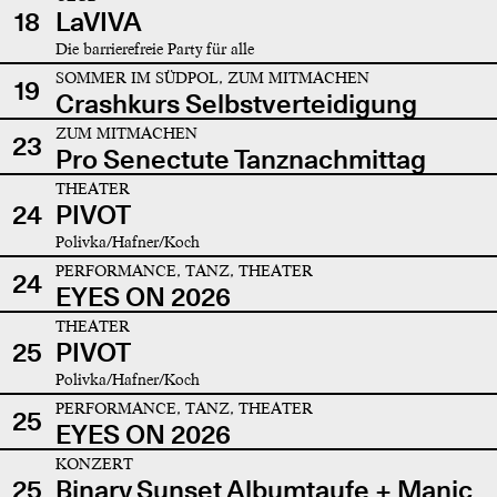
18
LaVIVA
Die barrierefreie Party für alle
SOMMER IM SÜDPOL, ZUM MITMACHEN
19
Crashkurs Selbstverteidigung
ZUM MITMACHEN
23
Pro Senectute Tanznachmittag
THEATER
24
PIVOT
Polivka/Hafner/Koch
PERFORMANCE, TANZ, THEATER
24
EYES ON 2026
THEATER
25
PIVOT
Polivka/Hafner/Koch
PERFORMANCE, TANZ, THEATER
25
EYES ON 2026
KONZERT
25
Binary Sunset Albumtaufe + Manic