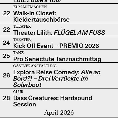
ZUM MITMACHEN
22
Walk-in Closet:
Kleidertauschbörse
THEATER
22
Theater Lilith:
FLÜGEL AM FUSS
THEATER
24
Kick Off Event – PREMIO 2026
TANZ
25
Pro Senectute Tanznachmittag
GASTVERANSTALTUNG
Explora Reise Comedy:
Alle an
26
Bord?! – Drei Verrückte im
Solarboot
CLUB
28
Bass Creatures: Hardsound
Session
April 2026