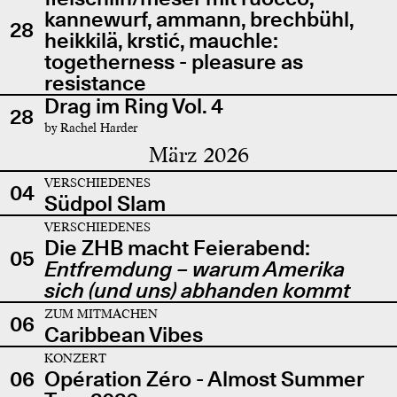
kannewurf, ammann, brechbühl,
28
heikkilä, krstić, mauchle:
togetherness - pleasure as
resistance
Drag im Ring Vol. 4
28
by Rachel Harder
März 2026
VERSCHIEDENES
04
Südpol Slam
VERSCHIEDENES
Die ZHB macht Feierabend:
05
Entfremdung – warum Amerika
sich (und uns) abhanden kommt
ZUM MITMACHEN
06
Caribbean Vibes
KONZERT
06
Opération Zéro - Almost Summer