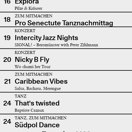
16
Explora
Pilze & Kräuter
ZUM MITMACHEN
18
Pro Senectute Tanznachmittag
KONZERT
19
Intercity Jazz Nights
SIGNAL! – Beromünster with Peter Zihlmann
KONZERT
20
Nicky B Fly
Wo chumi her Tour
ZUM MITMACHEN
21
Caribbean Vibes
Salsa, Bachata, Merengue
TANZ
24
That's twisted
Baptiste Cazaux
TANZ, ZUM MITMACHEN
24
Südpol Dance