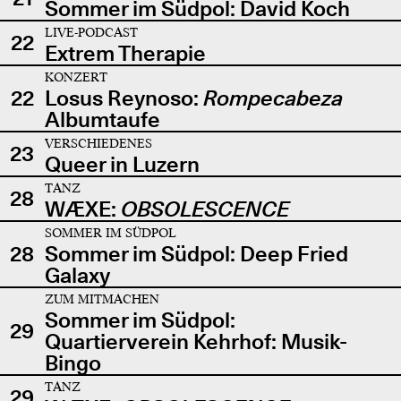
Sommer im Südpol: David Koch
LIVE-PODCAST
22
Extrem Therapie
KONZERT
22
Losus Reynoso:
Rompecabeza
Albumtaufe
VERSCHIEDENES
23
Queer in Luzern
TANZ
28
WÆXE:
OBSOLESCENCE
SOMMER IM SÜDPOL
28
Sommer im Südpol: Deep Fried
Galaxy
ZUM MITMACHEN
Sommer im Südpol:
29
Quartierverein Kehrhof: Musik-
Bingo
TANZ
29