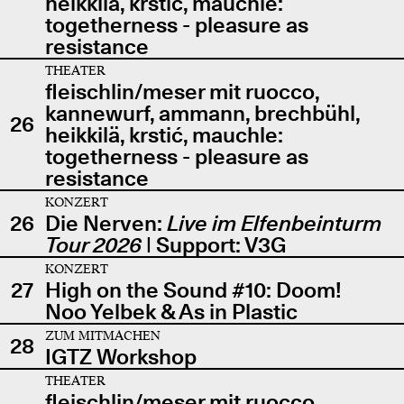
heikkilä, krstić, mauchle:
togetherness - pleasure as
resistance
THEATER
fleischlin/meser mit ruocco,
kannewurf, ammann, brechbühl,
26
heikkilä, krstić, mauchle:
togetherness - pleasure as
resistance
KONZERT
26
Die Nerven:
Live im Elfenbeinturm
Tour 2026
| Support: V3G
KONZERT
27
High on the Sound #10: Doom!
Noo Yelbek & As in Plastic
ZUM MITMACHEN
28
IGTZ Workshop
THEATER
fleischlin/meser mit ruocco,