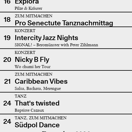
16
Explora
Pilze & Kräuter
ZUM MITMACHEN
18
Pro Senectute Tanznachmittag
KONZERT
19
Intercity Jazz Nights
SIGNAL! – Beromünster with Peter Zihlmann
KONZERT
20
Nicky B Fly
Wo chumi her Tour
ZUM MITMACHEN
21
Caribbean Vibes
Salsa, Bachata, Merengue
TANZ
24
That's twisted
Baptiste Cazaux
TANZ, ZUM MITMACHEN
24
Südpol Dance