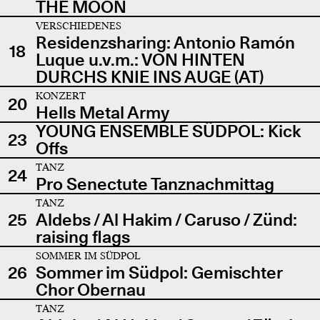
THE MOON
VERSCHIEDENES
Residenzsharing: Antonio Ramón
18
Luque u.v.m.: VON HINTEN
DURCHS KNIE INS AUGE (AT)
KONZERT
20
Hells Metal Army
YOUNG ENSEMBLE SÜDPOL: Kick
23
Offs
TANZ
24
Pro Senectute Tanznachmittag
TANZ
25
Aldebs / Al Hakim / Caruso / Zünd:
raising flags
SOMMER IM SÜDPOL
26
Sommer im Südpol: Gemischter
Chor Obernau
TANZ