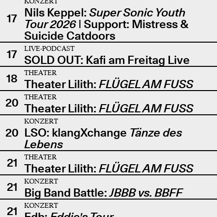
KONZERT
Nils Keppel:
Super Sonic Youth
17
Tour 2026
| Support: Mistress &
Suicide Catdoors
LIVE-PODCAST
17
SOLD OUT: Kafi am Freitag Live
THEATER
18
Theater Lilith:
FLÜGEL AM FUSS
THEATER
20
Theater Lilith:
FLÜGEL AM FUSS
KONZERT
20
LSO: klangXchange
Tänze des
Lebens
THEATER
21
Theater Lilith:
FLÜGEL AM FUSS
KONZERT
21
Big Band Battle:
JBBB vs. BBFF
KONZERT
21
Edb:
Eddie's Tour