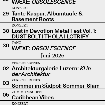
WÆXE:
OBSOLESCENCE
KONZERT
29
Tante Kaspar: Albumtaufe &
Basement Roots
KONZERT
30
Lost in Devotion Metal Fest Vol. 1:
DUST BOLT | THOLA | LOTRIFY
TANZ
30
WÆXE:
OBSOLESCENCE
Juni 2026
VERSCHIEDENES
02
Architekturgalerie Luzern:
KI in
der Architektur
VERSCHIEDENES
03
Sommer im Südpol: Sommer-Slam
ZUM MITMACHEN
05
Caribbean Vibes
KONZERT