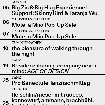
KONZERT
05
Big Zis & Big Hug Experience |
Support: Skinny Bird & Taranja Wu
GASTVERANSTALTUNG
06
Motel a Miio Pop-Up Sale
GASTVERANSTALTUNG
07
Motel a Miio Pop-Up Sale
ZUM MITMACHEN
10
the pleasure of walking through
the night
TANZ
19
Residenzsharing: company never
mind:
AGE OF DESIGN
TANZ
25
Pro Senectute Tanznachmittag
THEATER
fleischlin/meser mit ruocco,
kannewurf, ammann, brechbühl,
25