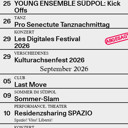
25
YOUNG ENSEMBLE SÜDPOL: Kick
Offs
TANZ
26
Pro Senectute Tanznachmittag
KONZERT
ABGESAG
29
Les Digitales Festival
2026
VERSCHIEDENES
29
Kulturachsenfest 2026
September 2026
CLUB
05
Last Move
SOMMER IM SÜDPOL
09
Sommer-Slam
PERFORMANCE, THEATER
10
Residenzsharing SPAZIO
Spazio! Vita! Libertà!
KONZERT