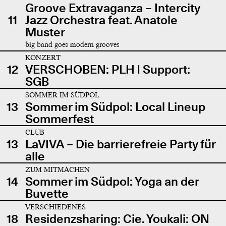
Groove Extravaganza – Intercity
11
Jazz Orchestra feat. Anatole
Muster
big band goes modern grooves
KONZERT
12
VERSCHOBEN: PLH | Support:
SGB
SOMMER IM SÜDPOL
13
Sommer im Südpol: Local Lineup
Sommerfest
CLUB
13
LaVIVA – Die barrierefreie Party für
alle
ZUM MITMACHEN
14
Sommer im Südpol: Yoga an der
Buvette
VERSCHIEDENES
18
Residenzsharing: Cie. Youkali: ON