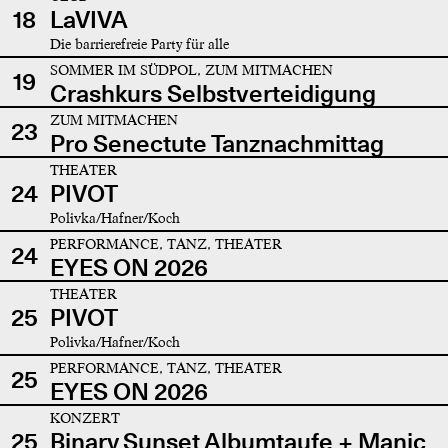
18
LaVIVA
Die barrierefreie Party für alle
SOMMER IM SÜDPOL, ZUM MITMACHEN
19
Crashkurs Selbstverteidigung
ZUM MITMACHEN
23
Pro Senectute Tanznachmittag
THEATER
24
PIVOT
Polivka/Hafner/Koch
PERFORMANCE, TANZ, THEATER
24
EYES ON 2026
THEATER
25
PIVOT
Polivka/Hafner/Koch
PERFORMANCE, TANZ, THEATER
25
EYES ON 2026
KONZERT
25
Binary Sunset Albumtaufe + Manic