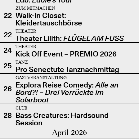
ZUM MITMACHEN
22
Walk-in Closet:
Kleidertauschbörse
THEATER
22
Theater Lilith:
FLÜGEL AM FUSS
THEATER
24
Kick Off Event – PREMIO 2026
TANZ
25
Pro Senectute Tanznachmittag
GASTVERANSTALTUNG
Explora Reise Comedy:
Alle an
26
Bord?! – Drei Verrückte im
Solarboot
CLUB
28
Bass Creatures: Hardsound
Session
April 2026