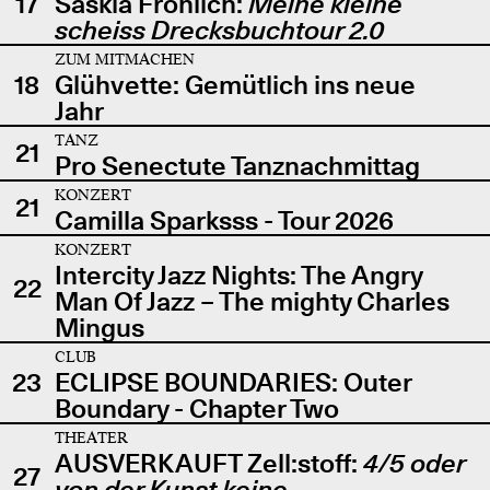
17
Saskia Fröhlich:
Meine kleine
scheiss Drecksbuchtour 2.0
ZUM MITMACHEN
18
Glühvette: Gemütlich ins neue
Jahr
TANZ
21
Pro Senectute Tanznachmittag
KONZERT
21
Camilla Sparksss - Tour 2026
KONZERT
Intercity Jazz Nights: The Angry
22
Man Of Jazz – The mighty Charles
Mingus
CLUB
23
ECLIPSE BOUNDARIES: Outer
Boundary - Chapter Two
THEATER
AUSVERKAUFT Zell:stoff:
4/5 oder
27
von der Kunst keine