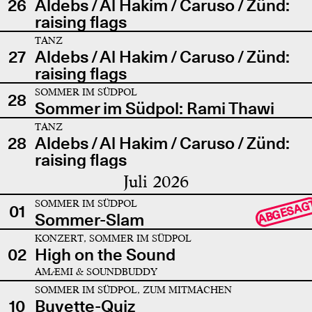
26
Aldebs / Al Hakim / Caruso / Zünd:
raising flags
TANZ
27
Aldebs / Al Hakim / Caruso / Zünd:
raising flags
SOMMER IM SÜDPOL
28
Sommer im Südpol: Rami Thawi
TANZ
28
Aldebs / Al Hakim / Caruso / Zünd:
raising flags
Juli 2026
SOMMER IM SÜDPOL
ABGESAG
01
Sommer-Slam
KONZERT, SOMMER IM SÜDPOL
02
High on the Sound
AMÆMI & SOUNDBUDDY
SOMMER IM SÜDPOL, ZUM MITMACHEN
10
Buvette-Quiz