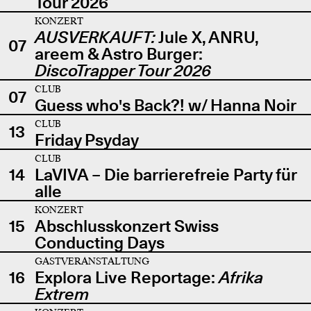
Tour 2026
KONZERT
AUSVERKAUFT:
Jule X, ANRU,
07
areem & Astro Burger:
DiscoTrapper Tour 2026
CLUB
07
Guess who's Back?! w/ Hanna Noir
CLUB
13
Friday Psyday
CLUB
14
LaVIVA – Die barrierefreie Party für
alle
KONZERT
15
Abschlusskonzert Swiss
Conducting Days
GASTVERANSTALTUNG
16
Explora Live Reportage:
Afrika
Extrem