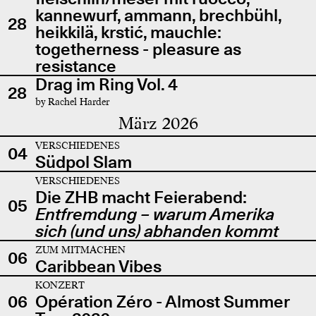
kannewurf, ammann, brechbühl,
28
heikkilä, krstić, mauchle:
togetherness - pleasure as
resistance
Drag im Ring Vol. 4
28
by Rachel Harder
März 2026
VERSCHIEDENES
04
Südpol Slam
VERSCHIEDENES
Die ZHB macht Feierabend:
05
Entfremdung – warum Amerika
sich (und uns) abhanden kommt
ZUM MITMACHEN
06
Caribbean Vibes
KONZERT
06
Opération Zéro - Almost Summer