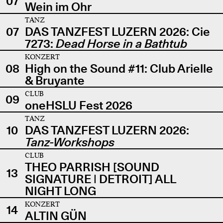
07
Wein im Ohr
TANZ
07
DAS TANZFEST LUZERN 2026: Cie
7273:
Dead Horse in a Bathtub
KONZERT
08
High on the Sound #11: Club Arielle
& Bruyante
CLUB
09
oneHSLU Fest 2026
TANZ
10
DAS TANZFEST LUZERN 2026:
Tanz-Workshops
CLUB
THEO PARRISH [SOUND
13
SIGNATURE | DETROIT] ALL
NIGHT LONG
KONZERT
14
ALTIN GÜN