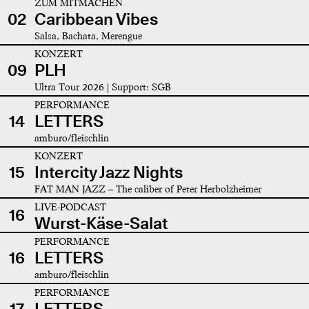
ZUM MITMACHEN
02
Caribbean Vibes
Salsa, Bachata, Merengue
KONZERT
09
PLH
Ultra Tour 2026 | Support: SGB
PERFORMANCE
14
LETTERS
amburo/fleischlin
KONZERT
15
Intercity Jazz Nights
FAT MAN JAZZ – The caliber of Peter Herbolzheimer
LIVE-PODCAST
16
Wurst-Käse-Salat
PERFORMANCE
16
LETTERS
amburo/fleischlin
PERFORMANCE
17
LETTERS