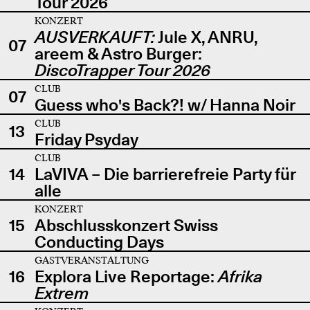
Tour 2026
KONZERT
AUSVERKAUFT:
Jule X, ANRU,
07
areem & Astro Burger:
DiscoTrapper Tour 2026
CLUB
07
Guess who's Back?! w/ Hanna Noir
CLUB
13
Friday Psyday
CLUB
14
LaVIVA – Die barrierefreie Party für
alle
KONZERT
15
Abschlusskonzert Swiss
Conducting Days
GASTVERANSTALTUNG
16
Explora Live Reportage:
Afrika
Extrem