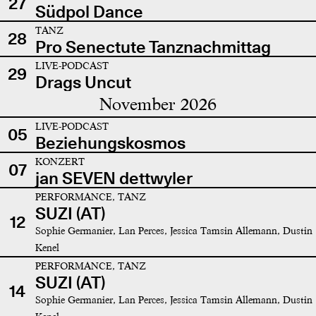
27
Südpol Dance
TANZ
28
Pro Senectute Tanznachmittag
LIVE-PODCAST
29
Drags Uncut
November 2026
LIVE-PODCAST
05
Beziehungskosmos
KONZERT
07
jan SEVEN dettwyler
PERFORMANCE, TANZ
SUZI (AT)
12
Sophie Germanier, Lan Perces, Jessica Tamsin Allemann, Dustin
Kenel
PERFORMANCE, TANZ
SUZI (AT)
14
Sophie Germanier, Lan Perces, Jessica Tamsin Allemann, Dustin