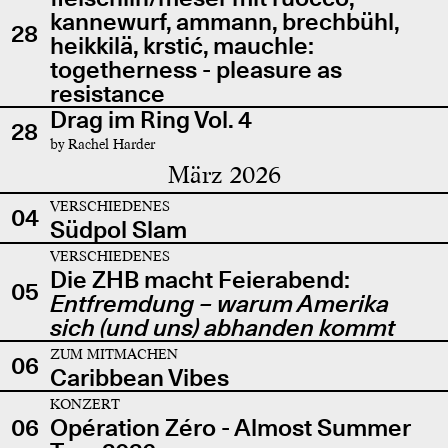
kannewurf, ammann, brechbühl,
28
heikkilä, krstić, mauchle:
togetherness - pleasure as
resistance
Drag im Ring Vol. 4
28
by Rachel Harder
März 2026
VERSCHIEDENES
04
Südpol Slam
VERSCHIEDENES
Die ZHB macht Feierabend:
05
Entfremdung – warum Amerika
sich (und uns) abhanden kommt
ZUM MITMACHEN
06
Caribbean Vibes
KONZERT
06
Opération Zéro - Almost Summer