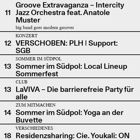
Groove Extravaganza – Intercity
11
Jazz Orchestra feat. Anatole
Muster
big band goes modern grooves
KONZERT
12
VERSCHOBEN: PLH | Support:
SGB
SOMMER IM SÜDPOL
13
Sommer im Südpol: Local Lineup
Sommerfest
CLUB
13
LaVIVA – Die barrierefreie Party für
alle
ZUM MITMACHEN
14
Sommer im Südpol: Yoga an der
Buvette
VERSCHIEDENES
18
Residenzsharing: Cie. Youkali: ON