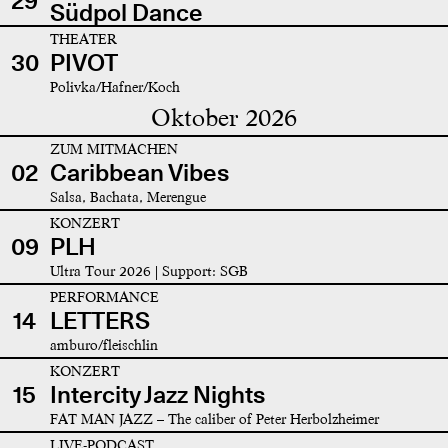
29
Südpol Dance
THEATER
30
PIVOT
Polivka/Hafner/Koch
Oktober 2026
ZUM MITMACHEN
02
Caribbean Vibes
Salsa, Bachata, Merengue
KONZERT
09
PLH
Ultra Tour 2026 | Support: SGB
PERFORMANCE
14
LETTERS
amburo/fleischlin
KONZERT
15
Intercity Jazz Nights
FAT MAN JAZZ – The caliber of Peter Herbolzheimer
LIVE-PODCAST