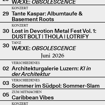
WÆXE:
OBSOLESCENCE
KONZERT
29
Tante Kaspar: Albumtaufe &
Basement Roots
KONZERT
30
Lost in Devotion Metal Fest Vol. 1:
DUST BOLT | THOLA | LOTRIFY
TANZ
30
WÆXE:
OBSOLESCENCE
Juni 2026
VERSCHIEDENES
02
Architekturgalerie Luzern:
KI in
der Architektur
VERSCHIEDENES
03
Sommer im Südpol: Sommer-Slam
ZUM MITMACHEN
05
Caribbean Vibes
KONZERT