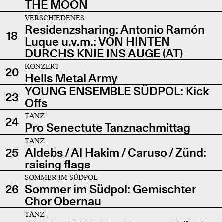
THE MOON
VERSCHIEDENES
Residenzsharing: Antonio Ramón
18
Luque u.v.m.: VON HINTEN
DURCHS KNIE INS AUGE (AT)
KONZERT
20
Hells Metal Army
YOUNG ENSEMBLE SÜDPOL: Kick
23
Offs
TANZ
24
Pro Senectute Tanznachmittag
TANZ
25
Aldebs / Al Hakim / Caruso / Zünd:
raising flags
SOMMER IM SÜDPOL
26
Sommer im Südpol: Gemischter
Chor Obernau
TANZ