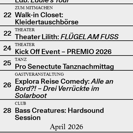
ZUM MITMACHEN
22
Walk-in Closet:
Kleidertauschbörse
THEATER
22
Theater Lilith:
FLÜGEL AM FUSS
THEATER
24
Kick Off Event – PREMIO 2026
TANZ
25
Pro Senectute Tanznachmittag
GASTVERANSTALTUNG
Explora Reise Comedy:
Alle an
26
Bord?! – Drei Verrückte im
Solarboot
CLUB
28
Bass Creatures: Hardsound
Session
April 2026