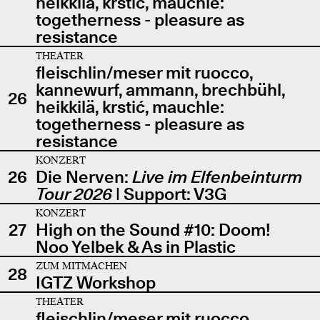
heikkilä, krstić, mauchle:
togetherness - pleasure as
resistance
THEATER
fleischlin/meser mit ruocco,
kannewurf, ammann, brechbühl,
26
heikkilä, krstić, mauchle:
togetherness - pleasure as
resistance
KONZERT
26
Die Nerven:
Live im Elfenbeinturm
Tour 2026
| Support: V3G
KONZERT
27
High on the Sound #10: Doom!
Noo Yelbek & As in Plastic
ZUM MITMACHEN
28
IGTZ Workshop
THEATER
fleischlin/meser mit ruocco,