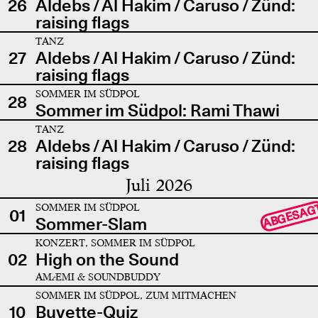
26
Aldebs / Al Hakim / Caruso / Zünd:
raising flags
TANZ
27
Aldebs / Al Hakim / Caruso / Zünd:
raising flags
SOMMER IM SÜDPOL
28
Sommer im Südpol: Rami Thawi
TANZ
28
Aldebs / Al Hakim / Caruso / Zünd:
raising flags
Juli 2026
SOMMER IM SÜDPOL
ABGESAG
01
Sommer-Slam
KONZERT, SOMMER IM SÜDPOL
02
High on the Sound
AMÆMI & SOUNDBUDDY
SOMMER IM SÜDPOL, ZUM MITMACHEN
10
Buvette-Quiz