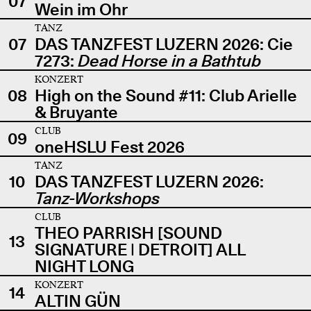
07
Wein im Ohr
TANZ
07
DAS TANZFEST LUZERN 2026: Cie
7273:
Dead Horse in a Bathtub
KONZERT
08
High on the Sound #11: Club Arielle
& Bruyante
CLUB
09
oneHSLU Fest 2026
TANZ
10
DAS TANZFEST LUZERN 2026:
Tanz-Workshops
CLUB
THEO PARRISH [SOUND
13
SIGNATURE | DETROIT] ALL
NIGHT LONG
KONZERT
14
ALTIN GÜN