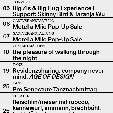
KONZERT
05
Big Zis & Big Hug Experience |
Support: Skinny Bird & Taranja Wu
GASTVERANSTALTUNG
06
Motel a Miio Pop-Up Sale
GASTVERANSTALTUNG
07
Motel a Miio Pop-Up Sale
ZUM MITMACHEN
10
the pleasure of walking through
the night
TANZ
19
Residenzsharing: company never
mind:
AGE OF DESIGN
TANZ
25
Pro Senectute Tanznachmittag
THEATER
fleischlin/meser mit ruocco,
kannewurf, ammann, brechbühl,
25