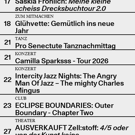
17
Saskia Fröhlich:
Meine kleine
scheiss Drecksbuchtour 2.0
ZUM MITMACHEN
18
Glühvette: Gemütlich ins neue
Jahr
TANZ
21
Pro Senectute Tanznachmittag
KONZERT
21
Camilla Sparksss - Tour 2026
KONZERT
Intercity Jazz Nights: The Angry
22
Man Of Jazz – The mighty Charles
Mingus
CLUB
23
ECLIPSE BOUNDARIES: Outer
Boundary - Chapter Two
THEATER
AUSVERKAUFT Zell:stoff:
4/5 oder
27
von der Kunst keine