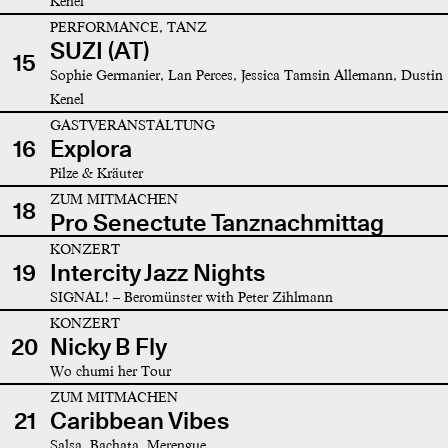
Kenel
PERFORMANCE, TANZ
SUZI (AT)
15
Sophie Germanier, Lan Perces, Jessica Tamsin Allemann, Dustin
Kenel
GASTVERANSTALTUNG
16
Explora
Pilze & Kräuter
ZUM MITMACHEN
18
Pro Senectute Tanznachmittag
KONZERT
19
Intercity Jazz Nights
SIGNAL! – Beromünster with Peter Zihlmann
KONZERT
20
Nicky B Fly
Wo chumi her Tour
ZUM MITMACHEN
21
Caribbean Vibes
Salsa, Bachata, Merengue