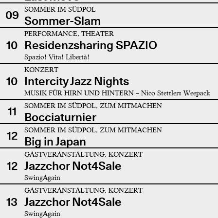
SOMMER IM SÜDPOL
09
Sommer-Slam
PERFORMANCE, THEATER
10
Residenzsharing SPAZIO
Spazio! Vita! Libertà!
KONZERT
10
Intercity Jazz Nights
MUSIK FÜR HIRN UND HINTERN – Nico Stettlers Weepack
SOMMER IM SÜDPOL, ZUM MITMACHEN
11
Bocciaturnier
SOMMER IM SÜDPOL, ZUM MITMACHEN
12
Big in Japan
GASTVERANSTALTUNG, KONZERT
12
Jazzchor Not4Sale
SwingAgain
GASTVERANSTALTUNG, KONZERT
13
Jazzchor Not4Sale
SwingAgain