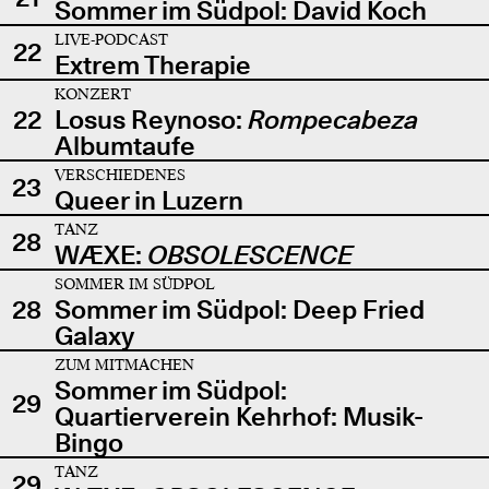
Sommer im Südpol: David Koch
LIVE-PODCAST
22
Extrem Therapie
KONZERT
22
Losus Reynoso:
Rompecabeza
Albumtaufe
VERSCHIEDENES
23
Queer in Luzern
TANZ
28
WÆXE:
OBSOLESCENCE
SOMMER IM SÜDPOL
28
Sommer im Südpol: Deep Fried
Galaxy
ZUM MITMACHEN
Sommer im Südpol:
29
Quartierverein Kehrhof: Musik-
Bingo
TANZ
29