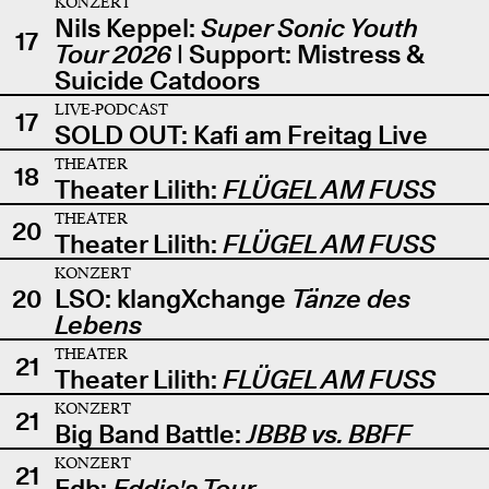
KONZERT
Nils Keppel:
Super Sonic Youth
17
Tour 2026
| Support: Mistress &
Suicide Catdoors
LIVE-PODCAST
17
SOLD OUT: Kafi am Freitag Live
THEATER
18
Theater Lilith:
FLÜGEL AM FUSS
THEATER
20
Theater Lilith:
FLÜGEL AM FUSS
KONZERT
20
LSO: klangXchange
Tänze des
Lebens
THEATER
21
Theater Lilith:
FLÜGEL AM FUSS
KONZERT
21
Big Band Battle:
JBBB vs. BBFF
KONZERT
21
Edb:
Eddie's Tour