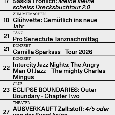
17
Saskia Fröhlich:
Meine kleine
scheiss Drecksbuchtour 2.0
ZUM MITMACHEN
18
Glühvette: Gemütlich ins neue
Jahr
TANZ
21
Pro Senectute Tanznachmittag
KONZERT
21
Camilla Sparksss - Tour 2026
KONZERT
Intercity Jazz Nights: The Angry
22
Man Of Jazz – The mighty Charles
Mingus
CLUB
23
ECLIPSE BOUNDARIES: Outer
Boundary - Chapter Two
THEATER
AUSVERKAUFT Zell:stoff:
4/5 oder
27
von der Kunst keine