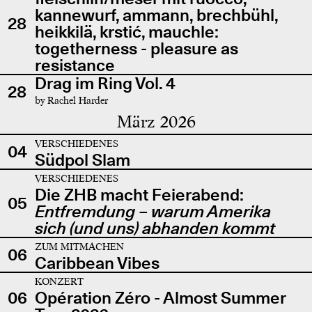
kannewurf, ammann, brechbühl,
28
heikkilä, krstić, mauchle:
togetherness - pleasure as
resistance
Drag im Ring Vol. 4
28
by Rachel Harder
März 2026
VERSCHIEDENES
04
Südpol Slam
VERSCHIEDENES
Die ZHB macht Feierabend:
05
Entfremdung – warum Amerika
sich (und uns) abhanden kommt
ZUM MITMACHEN
06
Caribbean Vibes
KONZERT
06
Opération Zéro - Almost Summer