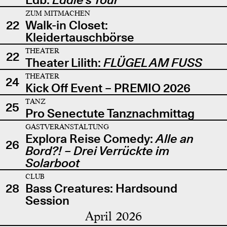
ZUM MITMACHEN
22
Walk-in Closet:
Kleidertauschbörse
THEATER
22
Theater Lilith:
FLÜGEL AM FUSS
THEATER
24
Kick Off Event – PREMIO 2026
TANZ
25
Pro Senectute Tanznachmittag
GASTVERANSTALTUNG
Explora Reise Comedy:
Alle an
26
Bord?! – Drei Verrückte im
Solarboot
CLUB
28
Bass Creatures: Hardsound
Session
April 2026