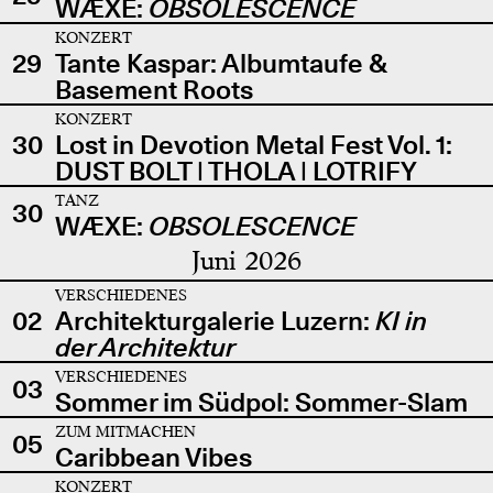
WÆXE:
OBSOLESCENCE
KONZERT
29
Tante Kaspar: Albumtaufe &
Basement Roots
KONZERT
30
Lost in Devotion Metal Fest Vol. 1:
DUST BOLT | THOLA | LOTRIFY
TANZ
30
WÆXE:
OBSOLESCENCE
Juni 2026
VERSCHIEDENES
02
Architekturgalerie Luzern:
KI in
der Architektur
VERSCHIEDENES
03
Sommer im Südpol: Sommer-Slam
ZUM MITMACHEN
05
Caribbean Vibes
KONZERT