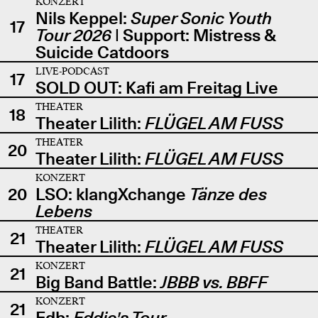
KONZERT
Nils Keppel:
Super Sonic Youth
17
Tour 2026
| Support: Mistress &
Suicide Catdoors
LIVE-PODCAST
17
SOLD OUT: Kafi am Freitag Live
THEATER
18
Theater Lilith:
FLÜGEL AM FUSS
THEATER
20
Theater Lilith:
FLÜGEL AM FUSS
KONZERT
20
LSO: klangXchange
Tänze des
Lebens
THEATER
21
Theater Lilith:
FLÜGEL AM FUSS
KONZERT
21
Big Band Battle:
JBBB vs. BBFF
KONZERT
21
Edb:
Eddie's Tour