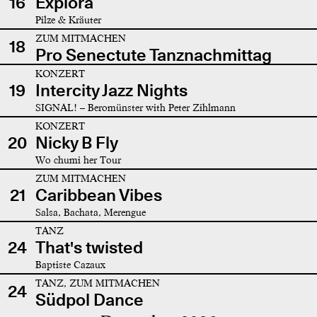
16
Explora
Pilze & Kräuter
ZUM MITMACHEN
18
Pro Senectute Tanznachmittag
KONZERT
19
Intercity Jazz Nights
SIGNAL! – Beromünster with Peter Zihlmann
KONZERT
20
Nicky B Fly
Wo chumi her Tour
ZUM MITMACHEN
21
Caribbean Vibes
Salsa, Bachata, Merengue
TANZ
24
That's twisted
Baptiste Cazaux
TANZ, ZUM MITMACHEN
24
Südpol Dance