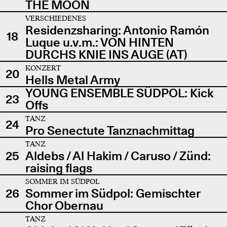
THE MOON
VERSCHIEDENES
Residenzsharing: Antonio Ramón
18
Luque u.v.m.: VON HINTEN
DURCHS KNIE INS AUGE (AT)
KONZERT
20
Hells Metal Army
YOUNG ENSEMBLE SÜDPOL: Kick
23
Offs
TANZ
24
Pro Senectute Tanznachmittag
TANZ
25
Aldebs / Al Hakim / Caruso / Zünd:
raising flags
SOMMER IM SÜDPOL
26
Sommer im Südpol: Gemischter
Chor Obernau
TANZ