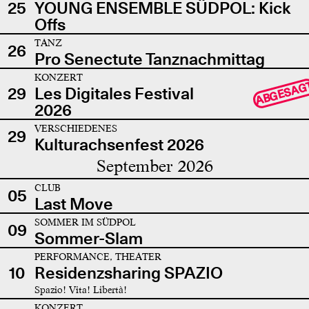
25
YOUNG ENSEMBLE SÜDPOL: Kick
Offs
TANZ
26
Pro Senectute Tanznachmittag
KONZERT
ABGESAG
29
Les Digitales Festival
2026
VERSCHIEDENES
29
Kulturachsenfest 2026
September 2026
CLUB
05
Last Move
SOMMER IM SÜDPOL
09
Sommer-Slam
PERFORMANCE, THEATER
10
Residenzsharing SPAZIO
Spazio! Vita! Libertà!
KONZERT