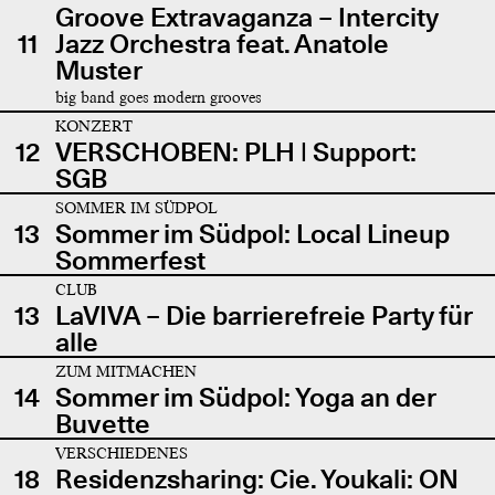
Groove Extravaganza – Intercity
11
Jazz Orchestra feat. Anatole
Muster
big band goes modern grooves
KONZERT
12
VERSCHOBEN: PLH | Support:
SGB
SOMMER IM SÜDPOL
13
Sommer im Südpol: Local Lineup
Sommerfest
CLUB
13
LaVIVA – Die barrierefreie Party für
alle
ZUM MITMACHEN
14
Sommer im Südpol: Yoga an der
Buvette
VERSCHIEDENES
18
Residenzsharing: Cie. Youkali: ON