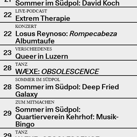
Sommer im Südpol: David Koch
LIVE-PODCAST
22
Extrem Therapie
KONZERT
22
Losus Reynoso:
Rompecabeza
Albumtaufe
VERSCHIEDENES
23
Queer in Luzern
TANZ
28
WÆXE:
OBSOLESCENCE
SOMMER IM SÜDPOL
28
Sommer im Südpol: Deep Fried
Galaxy
ZUM MITMACHEN
Sommer im Südpol:
29
Quartierverein Kehrhof: Musik-
Bingo
TANZ
29