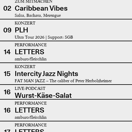
ZUM MITMACHEN
02
Caribbean Vibes
Salsa, Bachata, Merengue
KONZERT
09
PLH
Ultra Tour 2026 | Support: SGB
PERFORMANCE
14
LETTERS
amburo/fleischlin
KONZERT
15
Intercity Jazz Nights
FAT MAN JAZZ – The caliber of Peter Herbolzheimer
LIVE-PODCAST
16
Wurst-Käse-Salat
PERFORMANCE
16
LETTERS
amburo/fleischlin
PERFORMANCE
17
LETTERS