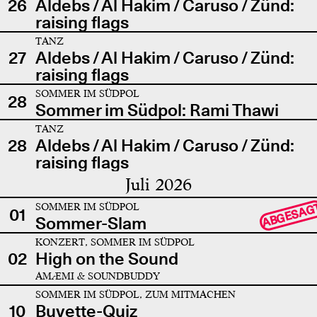
26
Aldebs / Al Hakim / Caruso / Zünd:
raising flags
TANZ
27
Aldebs / Al Hakim / Caruso / Zünd:
raising flags
SOMMER IM SÜDPOL
28
Sommer im Südpol: Rami Thawi
TANZ
28
Aldebs / Al Hakim / Caruso / Zünd:
raising flags
Juli 2026
SOMMER IM SÜDPOL
ABGESAG
01
Sommer-Slam
KONZERT, SOMMER IM SÜDPOL
02
High on the Sound
AMÆMI & SOUNDBUDDY
SOMMER IM SÜDPOL, ZUM MITMACHEN
10
Buvette-Quiz