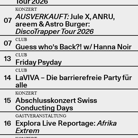
Tour 2026
KONZERT
AUSVERKAUFT:
Jule X, ANRU,
07
areem & Astro Burger:
DiscoTrapper Tour 2026
CLUB
07
Guess who's Back?! w/ Hanna Noir
CLUB
13
Friday Psyday
CLUB
14
LaVIVA – Die barrierefreie Party für
alle
KONZERT
15
Abschlusskonzert Swiss
Conducting Days
GASTVERANSTALTUNG
16
Explora Live Reportage:
Afrika
Extrem