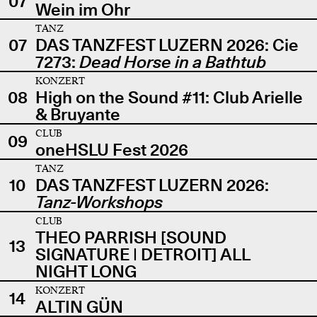
07
Wein im Ohr
TANZ
07
DAS TANZFEST LUZERN 2026: Cie
7273:
Dead Horse in a Bathtub
KONZERT
08
High on the Sound #11: Club Arielle
& Bruyante
CLUB
09
oneHSLU Fest 2026
TANZ
10
DAS TANZFEST LUZERN 2026:
Tanz-Workshops
CLUB
THEO PARRISH [SOUND
13
SIGNATURE | DETROIT] ALL
NIGHT LONG
KONZERT
14
ALTIN GÜN