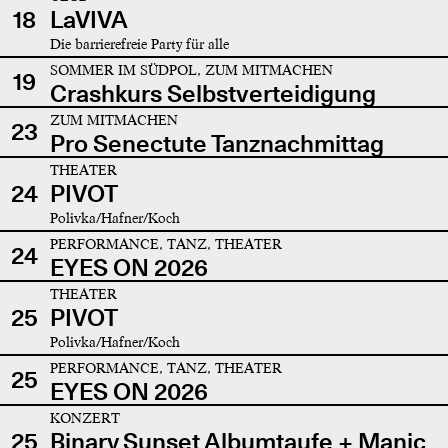
18
LaVIVA
Die barrierefreie Party für alle
SOMMER IM SÜDPOL, ZUM MITMACHEN
19
Crashkurs Selbstverteidigung
ZUM MITMACHEN
23
Pro Senectute Tanznachmittag
THEATER
24
PIVOT
Polivka/Hafner/Koch
PERFORMANCE, TANZ, THEATER
24
EYES ON 2026
THEATER
25
PIVOT
Polivka/Hafner/Koch
PERFORMANCE, TANZ, THEATER
25
EYES ON 2026
KONZERT
25
Binary Sunset Albumtaufe + Manic