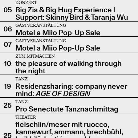
KONZERT
05
Big Zis & Big Hug Experience |
Support: Skinny Bird & Taranja Wu
GASTVERANSTALTUNG
06
Motel a Miio Pop-Up Sale
GASTVERANSTALTUNG
07
Motel a Miio Pop-Up Sale
ZUM MITMACHEN
10
the pleasure of walking through
the night
TANZ
19
Residenzsharing: company never
mind:
AGE OF DESIGN
TANZ
25
Pro Senectute Tanznachmittag
THEATER
fleischlin/meser mit ruocco,
kannewurf, ammann, brechbühl,
25