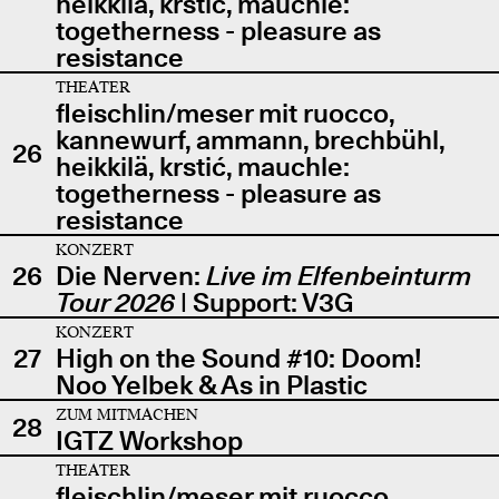
heikkilä, krstić, mauchle:
togetherness - pleasure as
resistance
THEATER
fleischlin/meser mit ruocco,
kannewurf, ammann, brechbühl,
26
heikkilä, krstić, mauchle:
togetherness - pleasure as
resistance
KONZERT
26
Die Nerven:
Live im Elfenbeinturm
Tour 2026
| Support: V3G
KONZERT
27
High on the Sound #10: Doom!
Noo Yelbek & As in Plastic
ZUM MITMACHEN
28
IGTZ Workshop
THEATER
fleischlin/meser mit ruocco,